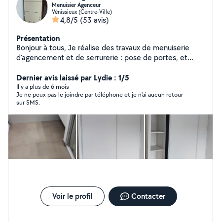
Menuisier Agenceur
Vénissieux (Centre-Ville)
4,8/5
(53 avis)
Présentation
Bonjour à tous, Je réalise des travaux de menuiserie
d'agencement et de serrurerie : pose de portes, et
installation de placards, cuisines sur mesure, ainsi que
divers travaux d'aménagement intérieur. Fort de plus de
Dernier avis laissé par Lydie : 1/5
14 ans d'expérience dans le métier, je suis titulaire d'un
Il y a plus de 6 mois
Je ne peux pas le joindre par téléphone et je n'ai aucun retour
Bac Professionnel obtenu au Lycée Georges Lamarque
sur SMS.
en 2012. Sérieux, polyvalent et soigneux, je suis
également très bricoleur et passionné par mon travail.
Voir le profil
Contacter