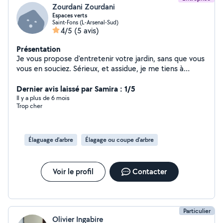
Zourdani Zourdani
Espaces verts
Saint-Fons (L-Arsenal-Sud)
4/5
(5 avis)
Présentation
Je vous propose d'entretenir votre jardin, sans que vous
vous en souciez. Sérieux, et assidue, je me tiens à
disposition pour établir un devis en fonction de vos
besoins. - Tonte de votre pelouse - Taille de vos haies
Dernier avis laissé par Samira : 1/5
dans le respect des saisons - Entretien quotidien ou
Il y a plus de 6 mois
Trop cher
ponctuel - Divers travaux de jardinage Désherbage,
débroussaillage - Plantations - Embellissement de vos
massifs - Remise en état d'un espace - Évacuation de
vos déchets
Élaguage d'arbre
Élagage ou coupe d'arbre
Voir le profil
Contacter
Particulier
Olivier Ingabire