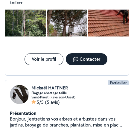
tarifaire
pose de grillage et clôture Petite maçonnerie Je suis
aussi couvreur zingueur, j'effectue tous travaux sur la
toiture, tel le scellement de faîtage, pose de clausoire
ventilé, changement de toiture, recherche de fuite,
traitement anti mousse toiture application de résine
pour l'imperméabilisation de la tuile, traitement de
charpente, isolation des combles planches de rive en
zinc Remise en peinture de boiseries voler Façade
ferronnerie aussi peinture intérieur sur tout surfaces
Voir le profil
Contacter
Particulier
Mickaël HAFFNER
Elagage abattage taille
Saint-Priest (Revaison-Ouest)
5/5
(5 avis)
Présentation
Bonjour, j'entretiens vos arbres et arbustes dans vos
jardins, broyage de branches, plantation, mise en place
d'éclairage ou encore de système d'irrigation...