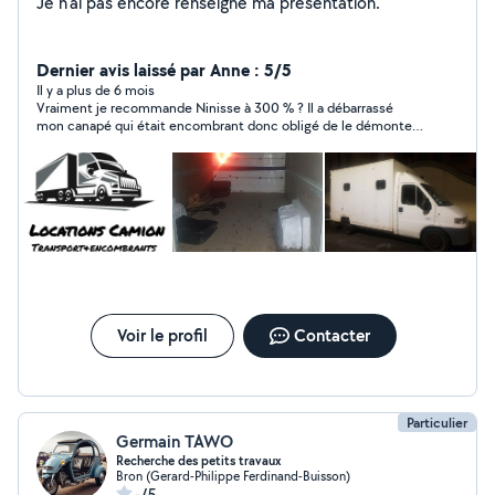
Je n'ai pas encore renseigné ma présentation.
Dernier avis laissé par Anne : 5/5
Il y a plus de 6 mois
Vraiment je recommande Ninisse à 300 % ? Il a débarrassé
mon canapé qui était encombrant donc obligé de le démonter
pour l'emmener à la déchetterie, ce qui n'était pas prévu.
Ninisse est jovial, très respectueux (je suis une femme qui vit
seule), très sympa et très efficace. Vraiment n'hésitez pas une
seconde à le contacter, j'ai même parlé de lui à ma voisine si
elle a besoin d'un service. Grand merci à vous Ninisse ??
Voir le profil
Contacter
Particulier
Germain TAWO
Recherche des petits travaux
Bron (Gerard-Philippe Ferdinand-Buisson)
-/5