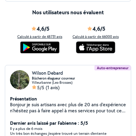
Nos utilisateurs nous évaluent
4,6/5
4,6/5
Calculé à partir de 48731 avis
Calculé à partir de 66000 avis
Auto-entrepreneur
Wilson Debard
Bûcheron élagueur couvreur
Villeurbanne (Les-Brosses)
5/5
(1 avis)
Présentation
Bonjour je suis artisans avec plus de 20 ans d'expérience
n'hésitez pas à faire appel à mes services pour tout ce
qui est élagage abattage, entretien, barbe taille de
haies enlèvement de souche d'arbre je suis équipé d'un
Dernier avis laissé par Fabienne : 5/5
engin nacelle et je grimpe aussi à l'arbre paysagiste,
Il y a plus de 6 mois
Un très bon échanges j'espère trouvé un terrain d'entente
plantation d'arbres, création de jardin terrassement,