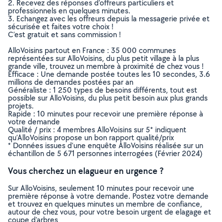
2. Recevez des réponses d’offreurs particuliers et
professionnels en quelques minutes.
3. Echangez avec les offreurs depuis la messagerie privée et
sécurisée et faites votre choix !
C’est gratuit et sans commission !
AlloVoisins partout en France : 35 000 communes
représentées sur AlloVoisins, du plus petit village à la plus
grande ville, trouvez un membre à proximité de chez vous !
Efficace : Une demande postée toutes les 10 secondes, 3.6
millions de demandes postées par an
Généraliste : 1 250 types de besoins différents, tout est
possible sur AlloVoisins, du plus petit besoin aux plus grands
projets.
Rapide : 10 minutes pour recevoir une première réponse à
votre demande
Qualité / prix : 4 membres AlloVoisins sur 5* indiquent
qu’AlloVoisins propose un bon rapport qualité/prix
* Données issues d’une enquête AlloVoisins réalisée sur un
échantillon de 5 671 personnes interrogées (Février 2024)
Vous cherchez un elagueur en urgence ?
Sur AlloVoisins, seulement 10 minutes pour recevoir une
première réponse à votre demande. Postez votre demande
et trouvez en quelques minutes un membre de confiance,
autour de chez vous, pour votre besoin urgent de elagage et
coupe d'arbres