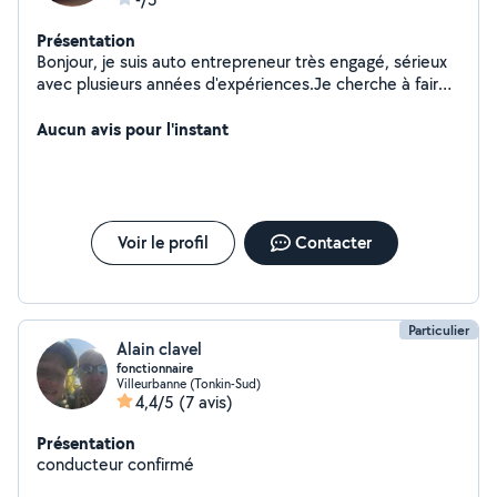
Présentation
Bonjour, je suis auto entrepreneur très engagé, sérieux
avec plusieurs années d'expériences.Je cherche à faire
des présentations dans le nettoyage des
vitres,entretien des immeubles, nettoyage des locaux,
Aucun avis pour l'instant
des bureaux. Merci de me contacter pour votre
satisfaction.
Voir le profil
Contacter
Particulier
Alain clavel
fonctionnaire
Villeurbanne (Tonkin-Sud)
4,4/5
(7 avis)
Présentation
conducteur confirmé