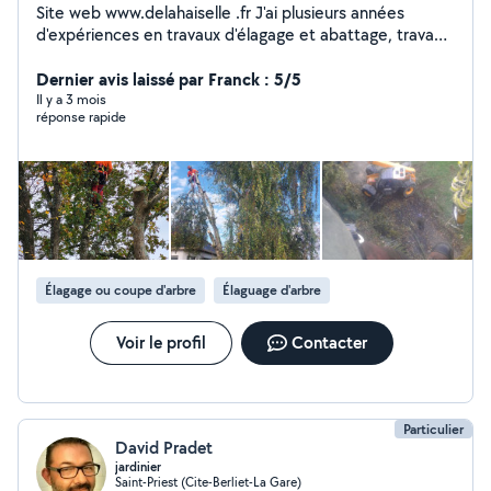
Site web www.delahaiselle .fr J'ai plusieurs années
d'expériences en travaux d'élagage et abattage, travaux
sur corde ou en nacelle, bucheronnage... Je réalise
également de la plantation d'arbre
Dernier avis laissé par Franck : 5/5
Il y a 3 mois
réponse rapide
Élagage ou coupe d'arbre
Élaguage d'arbre
Voir le profil
Contacter
Particulier
David Pradet
jardinier
Saint-Priest (Cite-Berliet-La Gare)