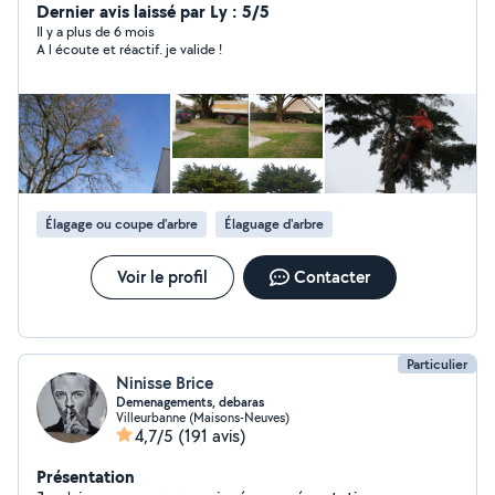
Dernier avis laissé par Ly : 5/5
Il y a plus de 6 mois
A l écoute et réactif. je valide !
Élagage ou coupe d'arbre
Élaguage d'arbre
Voir le profil
Contacter
Particulier
Ninisse Brice
Demenagements, debaras
Villeurbanne (Maisons-Neuves)
4,7/5
(191 avis)
Présentation