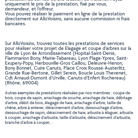
uniquement le prix de la prestation, fixé par vous,
demandeur, et l’offreur.
Vous pouvez réaliser le paiement en ligne de la prestation
directement sur AlloVoisins, sans aucune commission ni frais
bancaires.
Sur AlloVoisins, trouvez toutes les prestations de services
pour réaliser votre projet de Elagage et coupe d'arbres sur la
ville de Lyon 4e Arrondissement (Hopital-Saint-Denis,
Flammarion Bony, Mairie-Tabareau, Lyon Plage-Ypres, Saint-
Exupery-Popy, Herbouville-Gros Caillou, Deleuvre-Henon,
Bony Bonnet, Cuire Canuts, Place Croix Rousse-Austerlitz,
Grande Rue-Bertone, Gillet Serein, Boucle Louis Thevenet,
Cdt Arnaud-Dumont d'Urville, Canuts-d'Enfert Rochereau)
(Rhône, 69004)
Autres exemples de prestations réalisées par nos membres : coupe de
bois, coupe de sapin, arrachage de souche, arrachage de haie, débitage
d'arbre, débit de bois, élagage de haie, arrachage d'arbre, taille de
chêne, arbre à enlever, déracinement d'arbre, dessouchage d'arbre,
dessouchage de sapin, déracinement de haie, arbuste à élaguer, arbuste
à couper, arrachage d'arbuste, taille d'arbuste, déracinement d'arbuste,
branche d'arbre à couper, ..