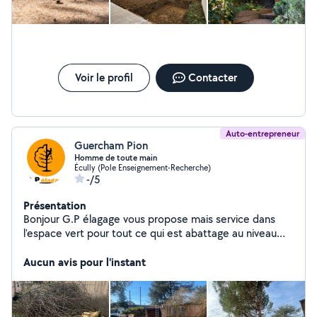
Voir le profil
Contacter
Auto-entrepreneur
Guercham Pion
Homme de toute main
Écully (Pole Enseignement-Recherche)
-/5
Présentation
Bonjour G.P élagage vous propose mais service dans
l'espace vert pour tout ce qui est abattage au niveau
d'arbres et élagage au niveau des grandes auteurs des
tailles, de haie et entretien de jardin et parc
Aucun avis pour l'instant