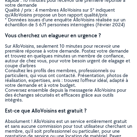
Rapide : 10 minutes pour recevoir une première réponse à
votre demande
Qualité / prix : 4 membres AlloVoisins sur 5* indiquent
qu’AlloVoisins propose un bon rapport qualité/prix
* Données issues d’une enquête AlloVoisins réalisée sur un
échantillon de 5 671 personnes interrogées (Février 2024)
Vous cherchez un elagueur en urgence ?
Sur AlloVoisins, seulement 10 minutes pour recevoir une
première réponse à votre demande. Postez votre demande
et trouvez en quelques minutes un membre de confiance,
autour de chez vous, pour votre besoin urgent de elagage et
coupe d'arbres
Consultez les profils des membres, professionnels ou
particuliers, qui vous ont contacté. Présentation, photos de
réalisation, expertises, avis : trouvez l'offreur idéal, adapté à
votre demande et à votre budget.
Conversez ensemble depuis la messagerie AlloVoisins pour
des échanges sécurisés et efficaces grâce aux outils
intégrés.
Est-ce que AlloVoisins est gratuit ?
Absolument ! AlloVoisins est un service entièrement gratuit
et sans aucune commission pour tout utilisateur cherchant un
membre, qu’il soit professionnel ou particulier, pour une
prestation de service ou une location de matériel. Payez