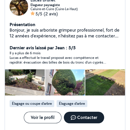
Elagueur paysagiste
Caluire-et-Cuire (Cuire-Le-Haut)
5/5
(2 avis)
Présentation
Bonjour, je suis arboriste grimpeur professionnel, fort de
12 années d'expérience, n'hésitez pas à me contacter
pour l'étude de vos projets, qu'ils soient pour vos arbres
ou vos jardins.
Dernier avis laissé par Jean : 5/5
Il y a plus de 6 mois
Lucas a effectué le travail proposé avec compétence et
rapidité: évacuation des billes de bois du tronc d'un cyprès
ainsi que ses branches. Il a de plus été ponctuel. Je le
recommande donc.
Élagage ou coupe d'arbre
Élaguage d'arbre
Voir le profil
Contacter