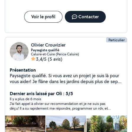
Voir le profil
Contacter
Particulier
Olivier Crouvizier
Paysagiste qualifié
Caluire-et-Cuire (Perica-Caluire)
3,4/5
(5 avis)
Présentation
Paysagiste qualifié. Si vous avez un projet je suis là pour
vous aider! Je flâne dans les jardins depuis plus de sept
ans maintenant.
Dernier avis laissé par Oli : 5/5
Il y a plus de 6 mois
J'ai fait appel à olivier sur recommandation et je ne suis pas
déçu! Il a su rapidement me répondre, programmer un rdv, et
satisfaire à mes demandes concernant mon jardin. Je ne peux
que le recommander.