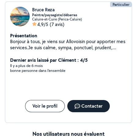
Particulier
Bruce Reza
Peintre/paysagiste/débarras
Caluire-et-Cuire (Perica-Caluire)
4,9/5
(7 avis)
Présentation
Bonjour à tous, je viens sur Allovoisin pour apporter mes
services.Je suis calme, sympa, ponctuel, prudent,
sérieux. Je fais tout type de bricolage, montage et
démontage des meubles, aide déménagement,
Dernier avis laissé par Clément : 4/5
peinture,taille de haie, débroussaillage,élagage.J'ai fait
Il y a plus de 6 mois
bonne personne dans l'ensemble
plusieurs jobs dans ses domaines.Je suis à votre
disposition et n'hésitez à me contacter pour plus
d'informations. Cordialement.
Voir le profil
Contacter
Nos utilisateurs nous évaluent