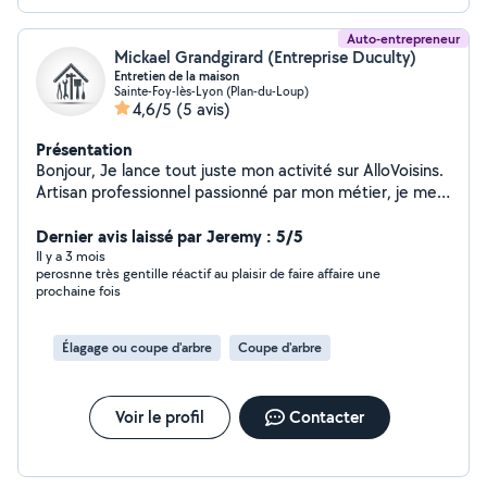
Auto-entrepreneur
Mickael Grandgirard (Entreprise Duculty)
Entretien de la maison
Sainte-Foy-lès-Lyon (Plan-du-Loup)
4,6/5
(5 avis)
Présentation
Bonjour, Je lance tout juste mon activité sur AlloVoisins.
Artisan professionnel passionné par mon métier, je mets
mon savoir-faire et mon exigence au service de vos
projets. Mon objectif est de vous garantir un travail
Dernier avis laissé par Jeremy : 5/5
soigné, durable et réalisé dans les règles de l'art. Je
Il y a 3 mois
perosnne très gentille réactif au plaisir de faire affaire une
reste à votre écoute pour en discuter.
prochaine fois
Élagage ou coupe d'arbre
Coupe d'arbre
Voir le profil
Contacter