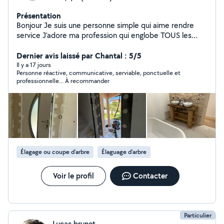
Présentation
Bonjour Je suis une personne simple qui aime rendre
service J'adore ma profession qui englobe TOUS les
métiers du bâtiment En activité dans ce domaine depuis
plus de 20 ans En passant par les choses les plus
Dernier avis laissé par Chantal : 5/5
simples aux plus complexes je saurais vous donner
Il y a 17 jours
Personne réactive, communicative, serviable, ponctuelle et
entière satisfaction et bien plus encore Passionné
professionnelle... À recommander
d'électronique et de bricolage avec création de
meubles en tout genre, j'aime également la photo vidéo
ainsi que l'aquariophilie Au plaisir de vous connaître
Élagage ou coupe d'arbre
Élaguage d'arbre
Voir le profil
Contacter
Particulier
Lucas brunet