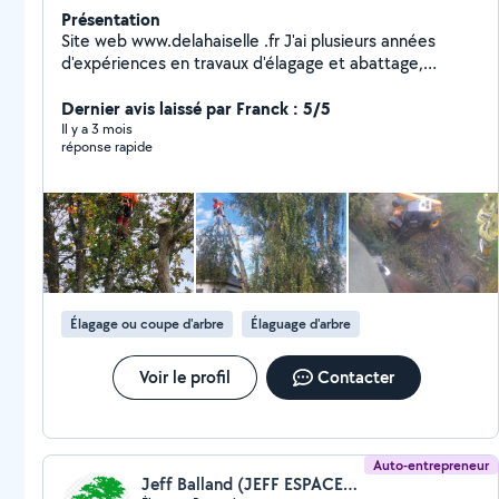
Présentation
Site web www.delahaiselle .fr J'ai plusieurs années
d'expériences en travaux d'élagage et abattage,
travaux sur corde ou en nacelle, bucheronnage... Je
réalise également de la plantation d'arbre
Dernier avis laissé par Franck : 5/5
Il y a 3 mois
réponse rapide
Élagage ou coupe d'arbre
Élaguage d'arbre
Voir le profil
Contacter
Auto-entrepreneur
Jeff Balland (JEFF ESPACES VERTS)