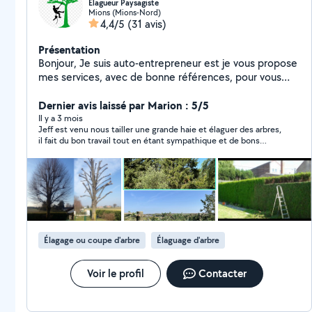
Élagueur Paysagiste
Mions (Mions-Nord)
4,4/5
(31 avis)
Présentation
Bonjour, Je suis auto-entrepreneur est je vous propose
mes services, avec de bonne références, pour vous
particuliers et professionnels. Une large gamme de
prestations vous offrant simplicité, efficacité et qualité.
Dernier avis laissé par Marion : 5/5
Bûcheron Élagueur de père en fils Mes capacités en
Il y a 3 mois
Jeff est venu nous tailler une grande haie et élaguer des arbres,
élagage : - toute taille - tout type d'arbre - taille douce
il fait du bon travail tout en étant sympathique et de bons
- taille sévère - étêtage - abattage complet (en
conseils. Nous referons appel à lui 🙂
rétention) - coupe du bois tombé à terre - possibilité
de couper le bois en 50cm - taille de haies -
rabattement de la hauteur et des côtés - entretien
parc et jardin - débroussaillage - nettoyage et
éclaircissement - taille ou enlèvement du lierre -
évacuation des végétaux - création de massif -
Élagage ou coupe d'arbre
Élaguage d'arbre
nettoyage muret et dallage DEVIS sur demande et sans
engagement - tarifs aux forfaits. Intervention rapide
possible si urgence.
Voir le profil
Contacter