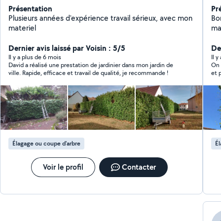
Présentation
Pr
Plusieurs années d'expérience travail sérieux, avec mon
Bon
materiel
ma
Ly
Dernier avis laissé par Voisin : 5/5
Av
Der
Il y a plus de 6 mois
Il y
David a réalisé une prestation de jardinier dans mon jardin de
On 
ville. Rapide, efficace et travail de qualité, je recommande !
Élagage ou coupe d'arbre
Él
Voir le profil
Contacter