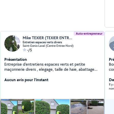
Auto-entrepreneur
Mike TEXIER (TEXIER ENTREPRISE)
Entretien espaces verts divers
Saint-Genis-Laval (Centre-Entree-Nord)
-/5
Présentation
Pr
Entreprise d'entretiens espaces verts et petite
Bon
maçonnerie divers , elegage, taille de haie, abattage
d'arbres, nettoyage de dallage, nettoyage de façade,
petit travaux extérieure maçonnerie divers, pose de
Aucun avis pour l'instant
Der
clôture, débroussaillage, entretiens espaces verts,
Il 
nor
plantations divers...