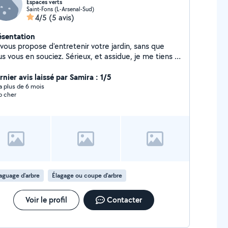
Espaces verts
Saint-Fons (L-Arsenal-Sud)
4/5
(5 avis)
ésentation
 vous propose d'entretenir votre jardin, sans que
us en souciez. Sérieux, et assidue, je me tiens à
position pour établir un devis en fonction de vos
ins. - Tonte de votre pelouse - Taille de vos haies
nier avis laissé par Samira : 1/5
le respect des saisons - Entretien quotidien ou
y a plus de 6 mois
p cher
rs travaux de jardinage Désherbage,
illage - Plantations - Embellissement de vos
 état d'un espace - Évacuation de
s déchets
aguage d'arbre
Élagage ou coupe d'arbre
Voir le profil
Contacter