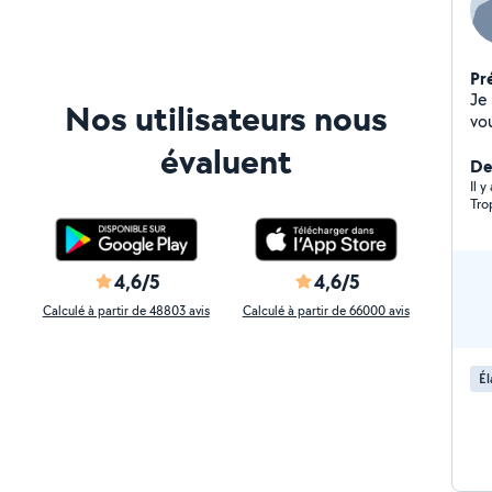
Pr
Je
Nos utilisateurs nous
vous vo
dis
évaluent
beso
Der
dans 
Il 
Tro
ponctuel - Dive
débroussa
massifs - Remise en
vo
4,6/5
4,6/5
Calculé à partir de 48803 avis
Calculé à partir de 66000 avis
Él