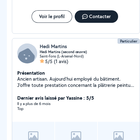
planches de rive en zinc Remise en peinture de
boiseries voler Façade ferronnerie aussi peinture
intérieur sur tout surfaces
Voir le profil
Contacter
Particulier
Hedi Martins
Hedi Martins (second œuvre)
Saint-Fons (L-Arsenal-Nord)
5/5
(1 avis)
Présentation
Ancien artisan. Aujourd'hui employé du bâtiment.
J'offre toute prestation concernant la plâtrerie peinture
placo revêtement sol et mur, montage et pose de
cuisine ou meuble Je suis passionne de mon métier
Dernier avis laissé par Yassine : 5/5
Il y a plus de 6 mois
Top