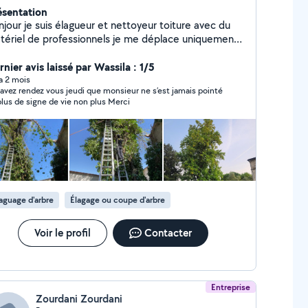
ésentation
jour je suis élagueur et nettoyeur toiture avec du
tériel de professionnels je me déplace uniquement.
on.Marseille.annecy.valence.
ignon.montelimar.orange. Je suis rapide et efficace
nier avis laissé par Wassila : 1/5
 a 2 mois
avez rendez vous jeudi que monsieur ne s’est jamais pointé
et plus de signe de vie non plus Merci
aguage d'arbre
Élagage ou coupe d'arbre
Voir le profil
Contacter
Entreprise
Zourdani Zourdani