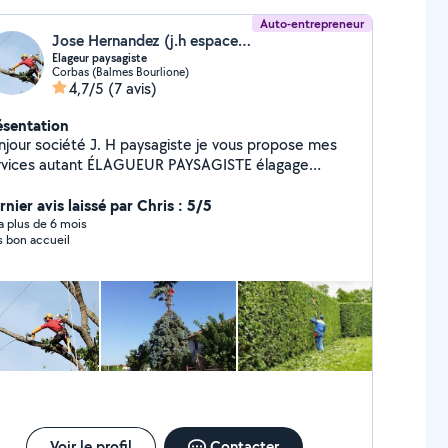
Auto-entrepreneur
Jose Hernandez (j.h espace vert)
Elageur paysagiste
Corbas (Balmes Bourlione)
4,7/5
(7 avis)
ésentation
njour société J. H paysagiste je vous propose mes
 autant ÉLAGUEUR PAYSAGISTE élagage
attage Tonte Debrousalliage Tailles de haies et
bustes Enlèvement nid chenilles Entretiens parc et
nier avis laissé par Chris : 5/5
rdinspose pelouse synthétique ect Multiservices
y a plus de 6 mois
s bon accueil
ttoyage haute pression Pose de bennes vlDEVIS
PLACEMENT GRATUIT
Voir le profil
Contacter