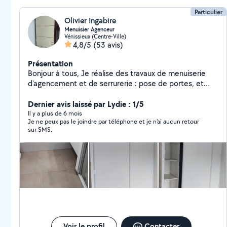
Particulier
Olivier Ingabire
Menuisier Agenceur
Vénissieux (Centre-Ville)
4,8/5
(53 avis)
Présentation
Bonjour à tous, Je réalise des travaux de menuiserie
d'agencement et de serrurerie : pose de portes, et
installation de placards, cuisines sur mesure, ainsi que
divers travaux d'aménagement intérieur. Fort de plus
Dernier avis laissé par Lydie : 1/5
de 14 ans d'expérience dans le métier, je suis titulaire
Il y a plus de 6 mois
Je ne peux pas le joindre par téléphone et je n'ai aucun retour
d'un Bac Professionnel obtenu au Lycée Georges
sur SMS.
Lamarque en 2012. Sérieux, polyvalent et soigneux, je
suis également très bricoleur et passionné par mon
travail.
Voir le profil
Contacter