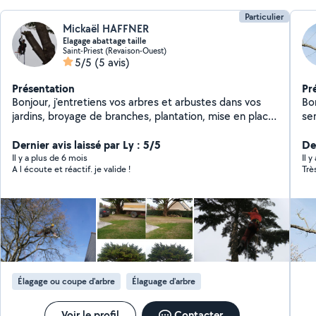
Particulier
Mickaël HAFFNER
Elagage abattage taille
Saint-Priest (Revaison-Ouest)
5/5
(5 avis)
Présentation
Pr
Bonjour, j'entretiens vos arbres et arbustes dans vos
Bo
jardins, broyage de branches, plantation, mise en place
services
d'éclairage ou encore de système d'irrigation...
ab
Dernier avis laissé par Ly : 5/5
ar
Der
ja
Il y a plus de 6 mois
Il 
A l écoute et réactif. je valide !
Trè
Ne
DÉ
Élagage ou coupe d'arbre
Élaguage d'arbre
Voir le profil
Contacter