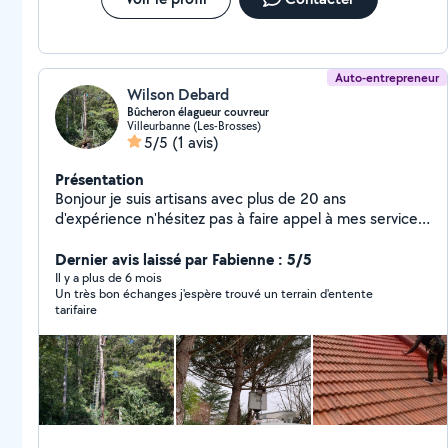
Auto-entrepreneur
Wilson Debard
Bûcheron élagueur couvreur
Villeurbanne (Les-Brosses)
5/5
(1 avis)
Présentation
Bonjour je suis artisans avec plus de 20 ans
d'expérience n'hésitez pas à faire appel à mes services
pour tout ce qui est élagage abattage, entretien,
barbe taille de haies enlèvement de souche d'arbre je
Dernier avis laissé par Fabienne : 5/5
suis équipé d'un engin nacelle et je grimpe aussi à
Il y a plus de 6 mois
Un très bon échanges j'espère trouvé un terrain d'entente
l'arbre paysagiste, plantation d'arbres, création de
tarifaire
jardin terrassement, pose de grillage et clôture Petite
maçonnerie Je suis aussi couvreur zingueur, j'effectue
tous travaux sur la toiture, tel le scellement de faîtage,
pose de clausoire ventilé, changement de toiture,
recherche de fuite, traitement anti mousse toiture
application de résine pour l'imperméabilisation de la
tuile, traitement de charpente, isolation des combles