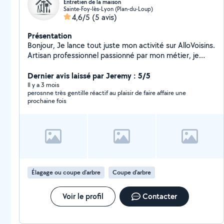
Entretien de la maison
Sainte-Foy-lès-Lyon (Plan-du-Loup)
4,6/5
(5 avis)
Présentation
Bonjour, Je lance tout juste mon activité sur AlloVoisins.
Artisan professionnel passionné par mon métier, je
mets mon savoir-faire et mon exigence au service de
vos projets. Mon objectif est de vous garantir un travail
Dernier avis laissé par Jeremy : 5/5
soigné, durable et réalisé dans les règles de l'art. Je
Il y a 3 mois
perosnne très gentille réactif au plaisir de faire affaire une
reste à votre écoute pour en discuter.
prochaine fois
Élagage ou coupe d'arbre
Coupe d'arbre
Voir le profil
Contacter