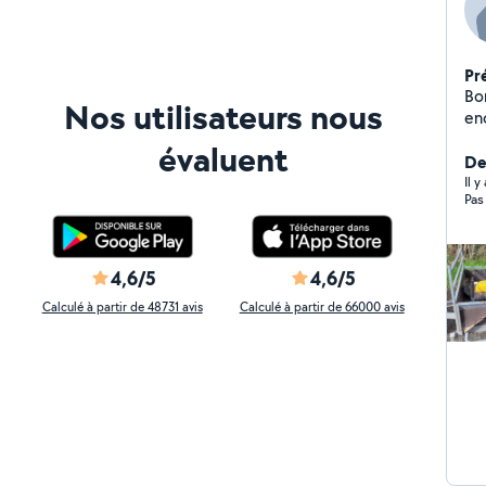
Pr
Bonjour , Je p
Nos utilisateurs nous
encom
ne
évaluent
Po
De
po
Il y
Pas
4,6/5
4,6/5
Calculé à partir de 48731 avis
Calculé à partir de 66000 avis