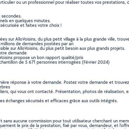
culier ou un professionnel pour réaliser toutes vos prestations, d
s secondes.
nnels en quelques minutes.
sécurisée et faites votre choix !
sur AlloVoisins, du plus petit village à la plus grande ville, tro
 millions de demandes postées par an
ible sur AlloVoisins, du plus petit besoin aux plus grands projets.
votre demande
oVoisins propose un bon rapport qualité/prix
chantillon de 5 671 personnes interrogées (Février 2024)
remière réponse à votre demande. Postez votre demande et trouve
arbres
ers, qui vous ont contacté. Présentation, photos de réalisation, exp
s échanges sécurisés et efficaces grâce aux outils intégrés.
et sans aucune commission pour tout utilisateur cherchant un membre
uement le prix de la prestation, fixé par vous, demandeur, et l’offr