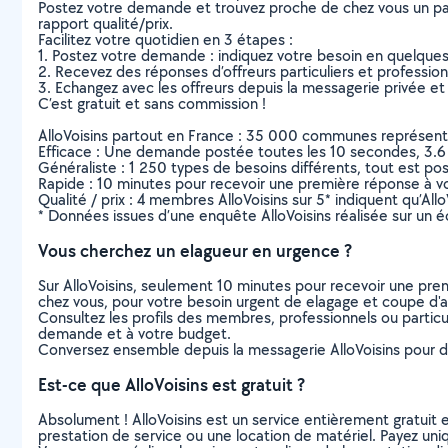
Postez votre demande et trouvez proche de chez vous un parti
rapport qualité/prix.
Facilitez votre quotidien en 3 étapes :
1. Postez votre demande : indiquez votre besoin en quelque
2. Recevez des réponses d’offreurs particuliers et professio
3. Echangez avec les offreurs depuis la messagerie privée et 
C’est gratuit et sans commission !
AlloVoisins partout en France : 35 000 communes représentées 
Efficace : Une demande postée toutes les 10 secondes, 3.6
Généraliste : 1 250 types de besoins différents, tout est poss
Rapide : 10 minutes pour recevoir une première réponse à 
Qualité / prix : 4 membres AlloVoisins sur 5* indiquent qu’All
* Données issues d’une enquête AlloVoisins réalisée sur un é
Vous cherchez un elagueur en urgence ?
Sur AlloVoisins, seulement 10 minutes pour recevoir une p
chez vous, pour votre besoin urgent de elagage et coupe d'
Consultez les profils des membres, professionnels ou particuli
demande et à votre budget.
Conversez ensemble depuis la messagerie AlloVoisins pour de
Est-ce que AlloVoisins est gratuit ?
Absolument ! AlloVoisins est un service entièrement gratuit 
prestation de service ou une location de matériel. Payez uniq