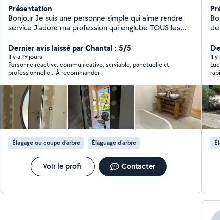
Présentation
Pr
Bonjour Je suis une personne simple qui aime rendre
Bon
service J'adore ma profession qui englobe TOUS les
de
métiers du bâtiment En activité dans ce domaine
con
depuis plus de 20 ans En passant par les choses les
Dernier avis laissé par Chantal : 5/5
vos
Der
plus simples aux plus complexes je saurais vous donner
Il y a 19 jours
Il 
Personne réactive, communicative, serviable, ponctuelle et
Luc
entière satisfaction et bien plus encore Passionné
professionnelle... À recommander
rap
d'électronique et de bricolage avec création de
ain
meubles en tout genre, j'aime également la photo
re
vidéo ainsi que l'aquariophilie Au plaisir de vous
connaître
Élagage ou coupe d'arbre
Élaguage d'arbre
Él
Voir le profil
Contacter