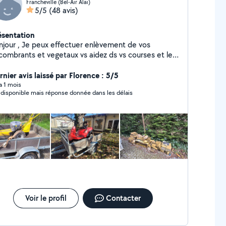
Francheville (Bel-Air Alai)
5/5
(48 avis)
ésentation
eux effectuer enlèvement de vos
brants et vegetaux vs aidez ds vs courses et le
ttoyage de vos espace extérieurs et intérieures
ssede une remorque, et autres matériels . Personne
rnier avis laissé par Florence : 5/5
nctuelle
 a 1 mois
 disponible mais réponse donnée dans les délais
Voir le profil
Contacter