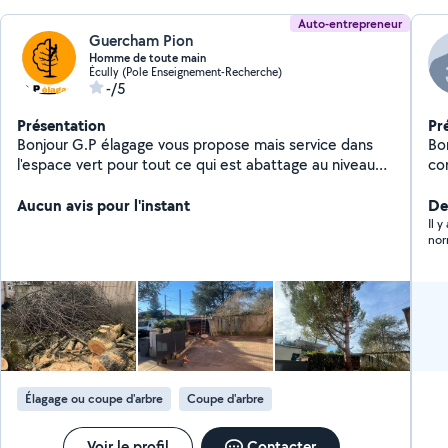
Auto-entrepreneur
Guercham Pion
Homme de toute main
Écully (Pole Enseignement-Recherche)
-/5
Présentation
Pr
Bonjour G.P élagage vous propose mais service dans
Bon
l'espace vert pour tout ce qui est abattage au niveau
d'arbres et élagage au niveau des grandes auteurs des
tailles, de haie et entretien de jardin et parc
Aucun avis pour l'instant
Der
Il 
nor
Élagage ou coupe d'arbre
Coupe d'arbre
Voir le profil
Contacter