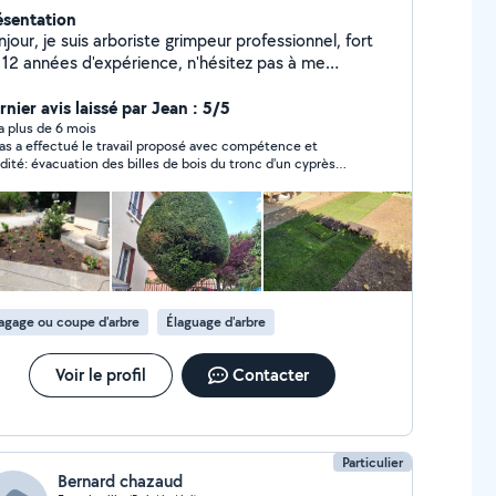
ésentation
jour, je suis arboriste grimpeur professionnel, fort
 12 années d'expérience, n'hésitez pas à me
tacter pour l'étude de vos projets, qu'ils soient pour
 arbres ou vos jardins.
nier avis laissé par Jean : 5/5
y a plus de 6 mois
as a effectué le travail proposé avec compétence et
idité: évacuation des billes de bois du tronc d'un cyprès
si que ses branches. Il a de plus été ponctuel. Je le
commande donc.
agage ou coupe d'arbre
Élaguage d'arbre
Voir le profil
Contacter
Particulier
Bernard chazaud