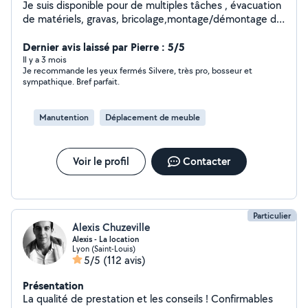
Je suis disponible pour de multiples tâches , évacuation
de matériels, gravas, bricolage,montage/démontage de
meubles ou autres ,petit bricolage divers et bien plus.
N'hésitez pas à me contacter par le biais de l'application
Dernier avis laissé par Pierre : 5/5
je suis pleinement disponible et mobile sur Lyon et son
Il y a 3 mois
Je recommande les yeux fermés Silvere, très pro, bosseur et
agglomération.
sympathique. Bref parfait.
Manutention
Déplacement de meuble
Voir le profil
Contacter
Particulier
Alexis Chuzeville
Alexis - La location
Lyon (Saint-Louis)
5/5
(112 avis)
Présentation
La qualité de prestation et les conseils ! Confirmables