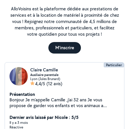
AlloVoisins est la plateforme dédiée aux prestations de
services et à la location de matériel à proximité de chez
vous ! Rejoignez notre communauté de 4,5 millions de
membres, professionnels et particuliers, et facilitez
votre quotidien pour tous vos projets !
M'inscrire
Particulier
Claire Camille
Auxiliaire parentale
Lyon (Jules Brunard)
4,4/5
(12 avis)
Présentation
Bonjour Je m'appelle Camille ,j'ai 32 ans Je vous
propose de garder vos enfants et vos animaux a
domicile Je suis titulaire du CAP petite enfance , BEPA
service aux personnes ainsi que du BAFA
Dernier avis laissé par Nicole : 5/5
Il y a 3 mois
Réactive