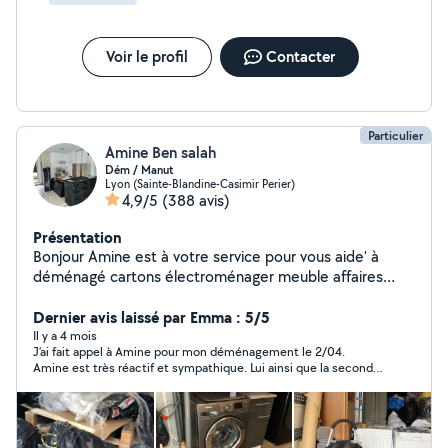
de manutention Travail soigné, fiable et efficace.
Déplacements possibles en transports en commun
Voir le profil
Contacter
(TCL). Prix à convenir selon la mission. N'hésitez pas à
me contacter pour toute demande ou renseignement.
Réponse rapide.
Particulier
Amine Ben salah
Dém / Manut
Lyon (Sainte-Blandine-Casimir Perier)
4,9/5
(388 avis)
Présentation
Bonjour Amine est à votre service pour vous aide' à
déménagé cartons électroménager meuble affaires
personnel ou colis quelques soit escalier ou ascenseur
Montage et démontage Protection des affaires Travail
Dernier avis laissé par Emma : 5/5
en toute sécurité et plein de confiance pour vous
Il y a 4 mois
J’ai fait appel à Amine pour mon déménagement le 2/04.
satisfaire Débarrasser encombrants . Évacuation
Amine est très réactif et sympathique. Lui ainsi que la seconde
déchets gravats Livraison manutention et transport de
personne présente ont fait preuve d’un grand
colis 7 jours / 7 Disponible à tout moment Merci Amine
professionnalisme. Emballage des électroménager, transport
des meubles fragile avec soin. Je recommande ce
professionnel qui a fait un travail impeccable et qui est d’une
très grande gentillesse !