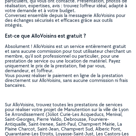
particuliers, qui vous ont contacté. Présentation, photos de
réalisation, expertises, avis : trouvez l'offreur idéal, adapté à
votre demande et à votre budget.
Conversez ensemble depuis la messagerie AlloVoisins pour
des échanges sécurisés et efficaces grâce aux outils
intégrés.
Est-ce que AlloVoisins est gratuit ?
Absolument ! AlloVoisins est un service entièrement gratuit
et sans aucune commission pour tout utilisateur cherchant un
membre, qu’il soit professionnel ou particulier, pour une
prestation de service ou une location de matériel. Payez
uniquement le prix de la prestation, fixé par vous,
demandeur, et l’offreur.
Vous pouvez réaliser le paiement en ligne de la prestation
directement sur AlloVoisins, sans aucune commission ni frais
bancaires.
Sur AlloVoisins, trouvez toutes les prestations de services
pour réaliser votre projet de Manutention sur la ville de Lyon
5e Arrondissement (Joliot Curie-Les Acqueducs, Menival,
Saint-Georges, Pierre Valdo, Debrousse, Fourviere-
Antiquaille, Saint-Irenee, Saint-Paul, Champvert Mairie, La
Plaine Charcot, Saint-Jean, Champvert Sud, Alberic Pont,
Quarantaine-Les Etroits, Loyasse-Saint-Just, Les Castors-Les