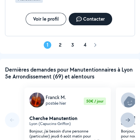
Voir le profil
Contacter
1
2
3
4
Page
suivante
Dernières demandes pour Manutentionnaires à Lyon
5e Arrondissement (69) et alentours
Franck M.
C
50€ / jour
postée hier
p
Cherche Manutention
Cherche
Lyon (Capucins-Griffon)
Caluire-et-
Bonjour, j'ai besoin d'une personne
Bonjour, N
(particulier) jeudi 6 août matin pour
pour nous 