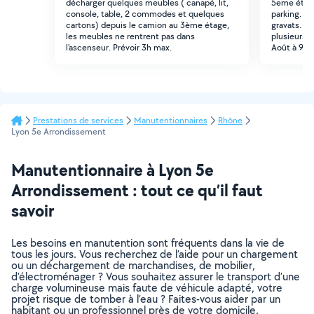
décharger quelques meubles ( canapé, lit,
5eme étage
console, table, 2 commodes et quelques
parking. Il
cartons) depuis le camion au 3ème étage,
gravats. A
les meubles ne rentrent pas dans
plusieurs 
l'ascenseur. Prévoir 3h max.
Août à 9h
Prestations de services
Manutentionnaires
Rhône
Lyon 5e Arrondissement
Manutentionnaire à Lyon 5e
Arrondissement : tout ce qu’il faut
savoir
Les besoins en manutention sont fréquents dans la vie de
tous les jours. Vous recherchez de l’aide pour un chargement
ou un déchargement de marchandises, de mobilier,
d’électroménager ? Vous souhaitez assurer le transport d’une
charge volumineuse mais faute de véhicule adapté, votre
projet risque de tomber à l’eau ? Faites-vous aider par un
habitant ou un professionnel près de votre domicile.