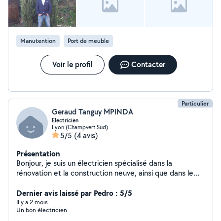
Manutention
Port de meuble
Voir le profil
Contacter
Particulier
Geraud Tanguy MPINDA
Electricien
Lyon (Champvert Sud)
5/5
(4 avis)
Présentation
Bonjour, je suis un électricien spécialisé dans la
rénovation et la construction neuve, ainsi que dans le
dépannage électrique et la fibre optique. J'ai également
une expertise dans l'installation de bornes de recharge
Dernier avis laissé par Pedro : 5/5
pour véhicules électriques et de panneaux
Il y a 2 mois
Un bon électricien
photovoltaïques. Avec plus de 8 ans d'expérience dans