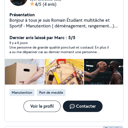
4/5
(4 avis)
Présentation
Bonjour à tous je suis Romain Étudiant multitâche et
Sportif - Manutention ( déménagement, rangement...) -
Nettoyage ( jardin, voiture, Maison, vitre,...) - Aide à la
personne ( course,...) Moyen de déplacement : vélo /
Dernier avis laissé par Marc : 5/5
moto selon la distance Disponible et ce même le Soir
Il y a 6 jours
Une personne de grande qualité ponctuel et costaud. En plus il
Ce serait avec plaisir que je vous aiderai
a su me dépanner car au dernier moment une personne
d'Allovoisin a fait faux bond et il a trouvé en 10mn un
remplaçant au top. Je recommande vivement ! Merci Romain
sans toi j'étais dans la m... :-)
Manutention
Port de meuble
Voir le profil
Contacter