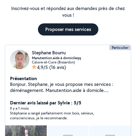
Inscrivez-vous et répondez aux demandes près de chez
vous !
Proposer mes services
Particulier
Stephane Bourru
Manutention.aide à domicileqq
Caluire-et-Cuire (Bissardon)
4,9/5
(16 avis)
Présentation
Bonjour. Stephane, je vous propose mes services :
déménagement. Manutention.aide à domicile.
Courses... Je peux me rendre disponible très
rapidement , j habite caluire et je me déplace en voiture
Dernier avis laissé par Sylvie : 5/5
ou vélo pour intervention Lyon. Je suis sérieux ,
Il y a 1 mois
Stéphanie a rangé parfaitement mon bois, sérieux,
efficace.. Au plaisir. Et à bientôt. Stephane
consciencieux, je le recommande.