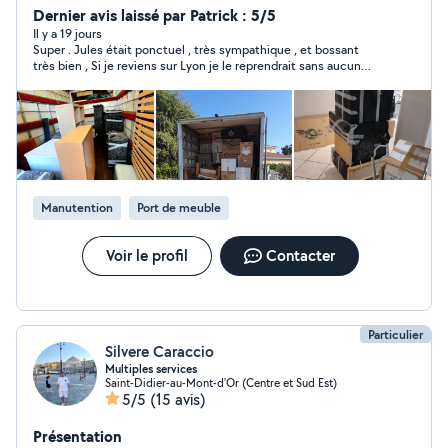
Dernier avis laissé par Patrick : 5/5
Il y a 19 jours
Super . Jules était ponctuel , très sympathique , et bossant
très bien , Si je reviens sur Lyon je le reprendrait sans aucun
problème , Jules est à recommander en toute confiance ,
merci encore
Manutention
Port de meuble
Voir le profil
Contacter
Particulier
Silvere Caraccio
Multiples services
Saint-Didier-au-Mont-d'Or (Centre et Sud Est)
5/5
(15 avis)
Présentation