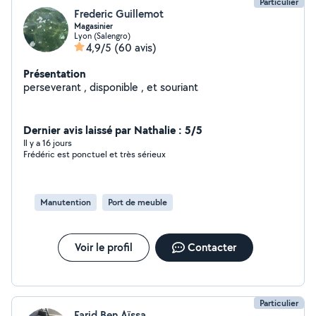
Particulier
Frederic Guillemot
Magasinier
Lyon (Salengro)
4,9/5
(60 avis)
Présentation
perseverant , disponible , et souriant
Dernier avis laissé par Nathalie : 5/5
Il y a 16 jours
Frédéric est ponctuel et très sérieux
Manutention
Port de meuble
Voir le profil
Contacter
Particulier
Farid Ben Aïssa