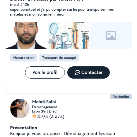
efficacement dans le respect des normes de sécurité.
mardi à 12h
super ponctuel et j'ai pu compter sur lui pour transporter mes
Sérieux, autonome, ponctuel et motivé, je travaille aussi
matelas et mon sommier. merci
bien en équipe que de manière indépendante et je
m'adapte rapidement aux exigences du chantier.
Manutention
Transport de canapé
Voir le profil
Contacter
Particulier
Mehdi Salhi
Déménagement
Lyon (Part Dieu)
4,7/5
(3 avis)
Présentation
Bonjour je vous propose : Déménagement livraison