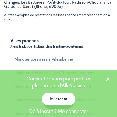
Granges, Les Battieres, Point-du-Jour, Radisson-Choulans, La
Garde, La Sarra) (Rhône, 69005)
Autres exemples de prestations réalisées par nos membres : camion à
vider, ..
Villes proches
Ayant le plus de résultats, dans le même département
Manutentionnaires à Villeurbanne
Manutentionnaires à Lyon 7e Arrondissement
Connectez-vous pour profiter
pleinement d'AlloVoisins
Manutentionnaires à Lyon 3e Arrondissement
M'inscrire
Manutentionnaires à Lyon 8e Arrondissement
Carte
Déjà inscrit ? Me connecter
Manutentionnaires à Lyon 9e Arrondissement