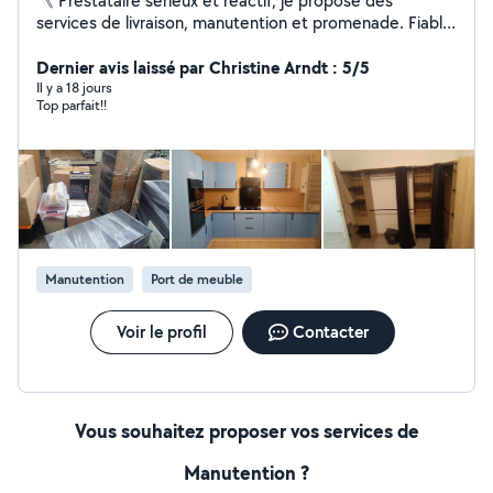
《 Prestataire sérieux et réactif, je propose des
services de livraison, manutention et promenade. Fiable,
ponctuel et à l'écoute, je m'adapte à vos besoins avec
des tarifs accessibles disponible 7jr/7jr .》
Dernier avis laissé par Christine Arndt : 5/5
Il y a 18 jours
Top parfait!!
Manutention
Port de meuble
Voir le profil
Contacter
Vous souhaitez proposer vos services de
Manutention ?