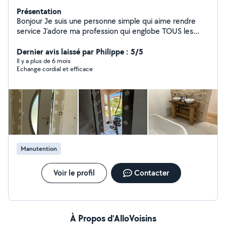
Présentation
Bonjour Je suis une personne simple qui aime rendre
service J'adore ma profession qui englobe TOUS les
métiers du bâtiment En activité dans ce domaine depuis
plus de 20 ans En passant par les choses les plus
Dernier avis laissé par Philippe : 5/5
simples aux plus complexes je saurais vous donner
Il y a plus de 6 mois
Echange cordial et efficace
entière satisfaction et bien plus encore Passionné
d'électronique et de bricolage avec création de
meubles en tout genre, j'aime également la photo vidéo
ainsi que l'aquariophilie Au plaisir de vous connaître
Manutention
Voir le profil
Contacter
À Propos d’AlloVoisins