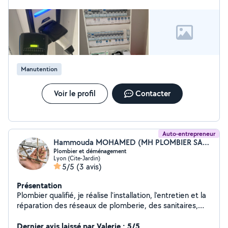
le domaine, je suis en mesure de vous offrir des services
de haute qualité et des solutions personnalisées pour
vos besoins en électricité et en énergies renouvelables.
Manutention
Voir le profil
Contacter
Auto-entrepreneur
Hammouda MOHAMED (MH PLOMBIER SANITAIRE ET CH)
Plombier et déménagement
Lyon (Cite-Jardin)
5/5
(3 avis)
Présentation
Plombier qualifié, je réalise l'installation, l'entretien et la
réparation des réseaux de plomberie, des sanitaires,
des canalisations et des équipements de chauffage. Je
sais lire les plans, diagnostiquer les pannes et intervenir
Dernier avis laissé par Valerie : 5/5