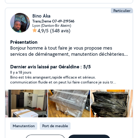
Particulier
Bino Aka
Trans,Deme O7-49-219346
Lyon (Danton-Bir Akeim)
4,9/5
(548 avis)
Présentation
Bonjour homme à tout faire je vous propose mes
services de déménagement, manutention déchèteries.
n'hésitez pas à me contacter directement par
téléphone ( SMS ou appel ) Via mon numéro téléphone
Dernier avis laissé par Géraldine : 5/5
affiché sur mon profil je suis disponible à tout moment.
Il y a 18 jours
Bino est très arrangeant,rapide efficace et sérieux.
Au plaisir. PS ; ATTENTION étant une personne polie et
communication fluide et on peut lui faire confiance je suis très
courtois avec tous les voisins. les personnes qui
contente mon meuble est arrivé sans accroc tout est ok Merci
mettent des mauvais avis à 1-2-3-4 sans raisons, sans
beaucoup
fondement sans prestation qui diminuent ( les
pourcentages de mes nombreux bons avis) juste pour
déverser leurs haines et frustrations ne seront pas
tolérés votre profil sera massivement signalée et bannit
de la plate-forme Allôvoisin pour comportement haineux
Manutention
Port de meuble
abusif et inapproprié vous êtes prévenus.