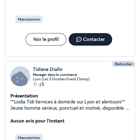
Manutention
Voir le profil
Contacter
Particulier
Tidiane Diallo
Manager dans le commerce
Lyon (Les 3 Gouttes-Grand Champ)
-/5
Présentation
**Lodia Tidi Services à domicile sur Lyon et alentours**
Jeune homme sérieux, ponctuel et motivé, disponible à
Lyon et dans les alentours pour vous aider dans vos
tâches du quotidien. Services proposés : Ménage et
Aucun avis pour l'instant
entretien de la maison Aide au déménagement
Montage et déplacement de meubles Nettoyage de
Manutention
caves, garages et extérieurs Courses et diverses tâches