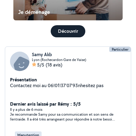
Je déménage
Découvrir
Particulier
Samy Akb
Lyon (Rochecardon-Gare de Vaise)
5/5
(18 avis)
Présentation
Contactez moi au 06!01!37'07'93nhesitez pas
Dernier avis laissé par Rémy : 5/5
Il y a plus de 6 mois
Je recommande Samy pour sa communication et son sens de
l’entraide. Il a été très arrangeant pour répondre à notre besoin
en tenant compte de nos contraintes. Nous avons finalement
trouvé une solution par ailleurs mais nous n’hésiterons pas à
refaire appel à Samy . Encore merci !
Manutention