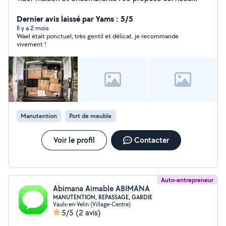
fiables ,rapide,et soigneux pour transporter vos objets/
cartons/meubles.
Dernier avis laissé par Yams : 5/5
Il y a 2 mois
Wael était ponctuel, très gentil et délicat. je recommande
vivement !
Manutention
Port de meuble
Voir le profil
Contacter
Auto-entrepreneur
Abimana Aimable ABIMANA
MANUTENTION, REPASSAGE, GARDIE
Vaulx-en-Velin (Village-Centre)
5/5
(2 avis)