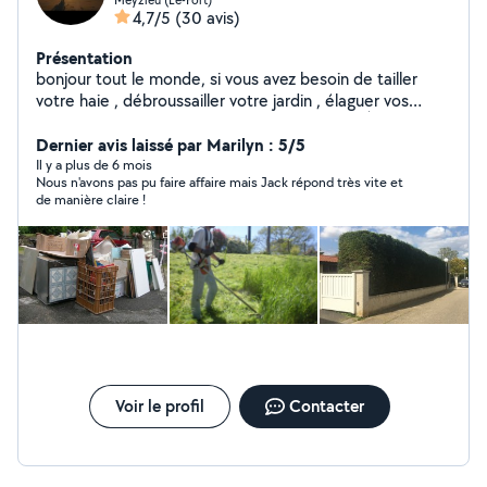
4,7/5
(30 avis)
Présentation
bonjour tout le monde, si vous avez besoin de tailler
votre haie , débroussailler votre jardin , élaguer vos
arbres, contactez moi... Je suis aussi peintre À bientôt
les voisins...
Dernier avis laissé par Marilyn : 5/5
Il y a plus de 6 mois
Nous n'avons pas pu faire affaire mais Jack répond très vite et
de manière claire !
Voir le profil
Contacter