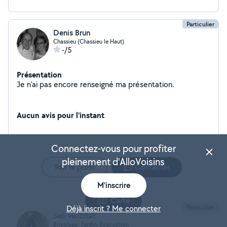
Particulier
Denis Brun
Chassieu (Chassieu le Haut)
-/5
Présentation
Je n'ai pas encore renseigné ma présentation.
Aucun avis pour l'instant
Connectez-vous pour profiter
pleinement d'AlloVoisins
Voir le profil
Contacter
M'inscrire
Carte
Particulier
Déjà inscrit ? Me connecter
Seb vélicitat
Bricolage, Jardin, Évacuation