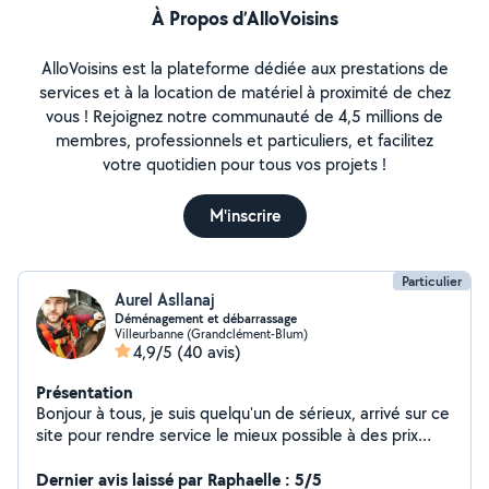
À Propos d’AlloVoisins
AlloVoisins est la plateforme dédiée aux prestations de
services et à la location de matériel à proximité de chez
vous ! Rejoignez notre communauté de 4,5 millions de
membres, professionnels et particuliers, et facilitez
votre quotidien pour tous vos projets !
M'inscrire
Particulier
Aurel Asllanaj
Déménagement et débarrassage
Villeurbanne (Grandclément-Blum)
4,9/5
(40 avis)
Présentation
Bonjour à tous, je suis quelqu'un de sérieux, arrivé sur ce
site pour rendre service le mieux possible à des prix
raisonnables. N'hésitez pas à me contacter. Merci et à
bientôt
Dernier avis laissé par Raphaelle : 5/5