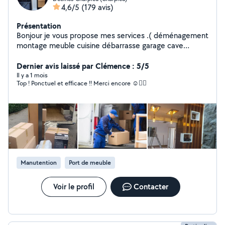
4,6/5
(179 avis)
Présentation
Bonjour je vous propose mes services .( déménagement
montage meuble cuisine débarrasse garage cave
livraison colis l'électroménager meublé je suis disponible
24/24 h vous pouvez me joindre à n'importe quel
Dernier avis laissé par Clémence : 5/5
moment.
Il y a 1 mois
Top ! Ponctuel et efficace !! Merci encore ☺️👍🏻
Manutention
Port de meuble
Voir le profil
Contacter