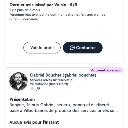
Dernier avis laissé par Voisin : 5/5
Il y a plus de 6 mois
Personne réactive, bonne communication et fait très bien ce
qu'on lui demande.
Voir le profil
Contacter
Auto-entrepreneur
Gabriel Bouchet (gabriel bouchet)
Services privés sur reservatio
Villeurbanne (Buers-Nord)
-/5
Présentation
Bonjour, Je suis Gabriel, sérieux, ponctuel et discret,
basé à Villeurbanne. Je propose des services privés sur
réservation, adaptés aux besoins ponctuels : Transport
privé discret (déplacements, retours de soirée,
Aucun avis pour l'instant
courses) Aide à la manutention et port de meubles