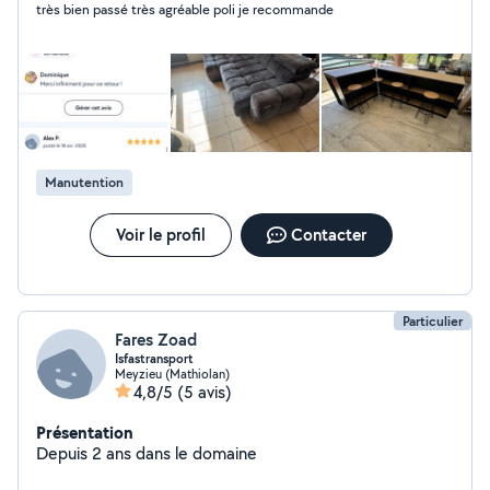
très bien passé très agréable poli je recommande
de mes compétences Mon nouveaux compte sur lyon
et alentours
Manutention
Voir le profil
Contacter
Particulier
Fares Zoad
Isfastransport
Meyzieu (Mathiolan)
4,8/5
(5 avis)
Présentation
Depuis 2 ans dans le domaine