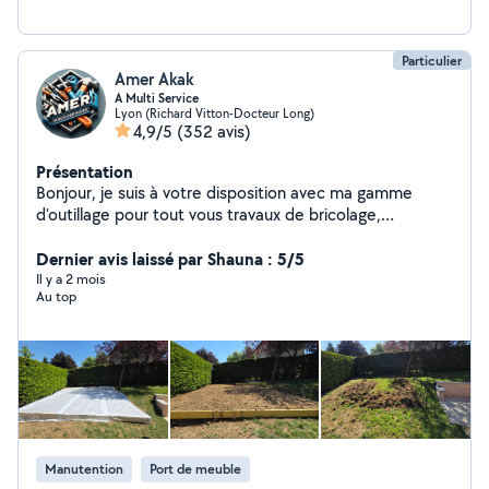
Particulier
Amer Akak
A Multi Service
Lyon (Richard Vitton-Docteur Long)
4,9/5
(352 avis)
Présentation
Bonjour, je suis à votre disposition avec ma gamme
d'outillage pour tout vous travaux de bricolage,
jardinage, peintures , nettoyage des terrasses et
déménagement avec une grande qualité d'intervention
Dernier avis laissé par Shauna : 5/5
n'hésitez pas à me contacter merci
Il y a 2 mois
Au top
Manutention
Port de meuble