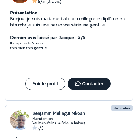
5/5
(3 avis)
Présentation
Bonjour je suis madame batchou millegrelle diplôme en
bts mhr je suis une personne sérieuse gentille
responsable et ponctuelle Je suis disponible pour faire
Dernier avis laissé par Jacque : 5/5
le ménage à manger baby-sitting un peu de tout Merci
Il y a plus de 6 mois
très bien très gentille
Voir le profil
Contacter
Particulier
Benjamin Melingui Nkoah
Manutention
Vaulx-en-Velin (La-Soie-La Balme)
-/5