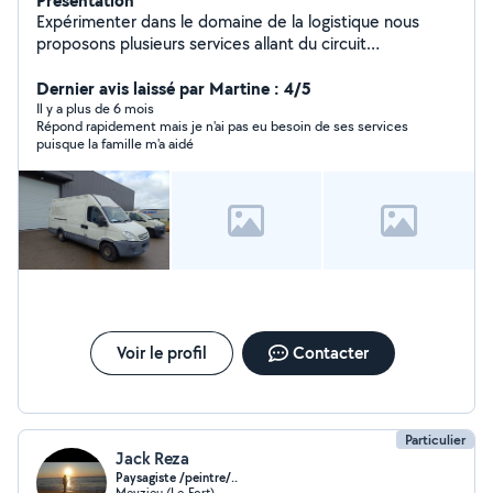
Présentation
Expérimenter dans le domaine de la logistique nous
proposons plusieurs services allant du circuit
départementale aux circuit national. -Déménagement
Équiper de tout le matériel nécessaire (monte-
Dernier avis laissé par Martine : 4/5
charge,20m3,housse de protection,roulette... ) et fort
Il y a plus de 6 mois
Répond rapidement mais je n'ai pas eu besoin de ses services
d'une équipe de manutentionnaires aussi vigoureuse
puisque la famille m'a aidé
que délicate nous fournissons des prestations de
qualité en un temps record. -Débarras Cave,
appartement, maison, grenier, box, entrepôt, chantier ...
-Transports divers Retrait de marchandises magasin ou
particulier, deux roue, structure événementiel... -
Montage de meuble Armoire, buffet, lit... -Manutention
diverses Prix attractif Devis gratuit.
Voir le profil
Contacter
Particulier
Jack Reza
Paysagiste /peintre/..
Meyzieu (Le-Fort)