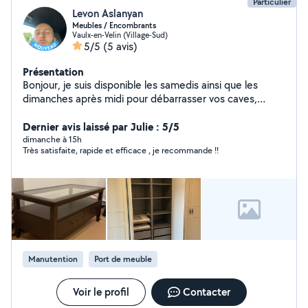
Particulier
Levon Aslanyan
Meubles / Encombrants
Vaulx-en-Velin (Village-Sud)
5/5
(5 avis)
Présentation
Bonjour, je suis disponible les samedis ainsi que les
dimanches après midi pour débarrasser vos caves,
garages, greniers des encombrants. Je peux également
monter des meubles en kit hors cuisine.
Dernier avis laissé par Julie : 5/5
dimanche à 15h
Très satisfaite, rapide et efficace , je recommande !!
Manutention
Port de meuble
Voir le profil
Contacter