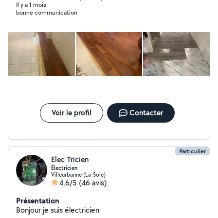
Il y a 1 mois
bonne communication
Voir le profil
Contacter
Particulier
Elec Tricien
Électricien
Villeurbanne (La-Soie)
4,6/5
(46 avis)
Présentation
Bonjour je suis électricien