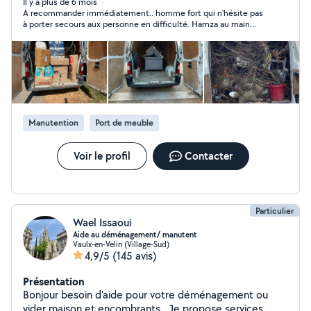
Il y a plus de 6 mois
A recommander immédiatement.. homme fort qui n'hésite pas
à porter secours aux personne en difficulté. Hamza au main
d'argent. merci encore.
Manutention
Port de meuble
Voir le profil
Contacter
Particulier
Wael Issaoui
Aide au déménagement/ manutent
Vaulx-en-Velin (Village-Sud)
4,9/5
(145 avis)
Présentation
Bonjour besoin d'aide pour votre déménagement ou
vider maison et encombrants . Je propose services