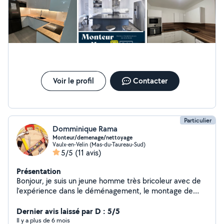
Voir le profil
Contacter
Particulier
Domminique Rama
Monteur/demenage/nettoyage
Vaulx-en-Velin (Mas-du-Taureau-Sud)
5/5
(11 avis)
Présentation
Bonjour, je suis un jeune homme très bricoleur avec de
l'expérience dans le déménagement, le montage de
meuble, l'installation de cuisine, installation mural,
plomberie et installation électrique. Se serai un plaisir
Dernier avis laissé par D : 5/5
pour moi de venir en aide aux personnes ayant besoin
Il y a plus de 6 mois