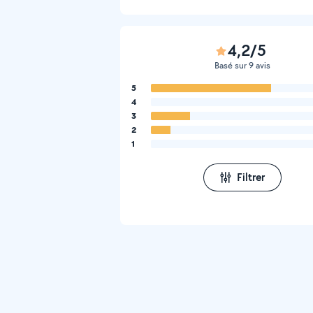
4,2/5
Basé sur 9 avis
5
4
3
2
1
Filtrer