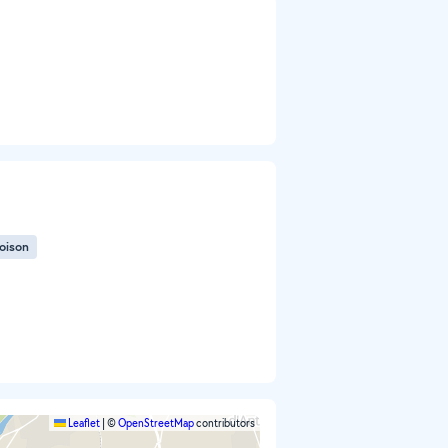
loison
Leaflet
|
©
OpenStreetMap
contributors