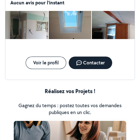
Isolation thermique et phonique Cloison sèche et
Aucun avis pour l'instant
courbée Aménagement de combles Rattrapage des
murs Peinture intérieure et extérieure.
Voir le profil
Contacter
Réalisez vos Projets !
Gagnez du temps : postez toutes vos demandes
publiques en un clic.