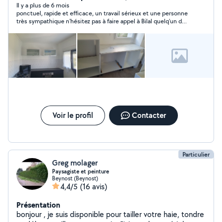
pose de cuisine , découpe de plan de travail , pose de
Il y a plus de 6 mois
ponctuel, rapide et efficace, un travail sérieux et une personne
tringles de rideaux , pose de meubles de salle de bain
très sympathique n'hésitez pas à faire appel à Bilal quelq'un de
et pleins d'autres encore. N'hésitez pas à me contacter
très professionnel
en cas de besoin.
Voir le profil
Contacter
Particulier
Greg molager
Paysagiste et peinture
Beynost (Beynost)
4,4/5
(16 avis)
Présentation
bonjour , je suis disponible pour tailler votre haie, tondre