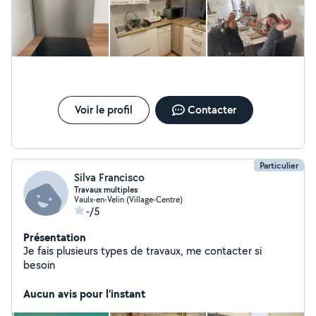
des locaux. Je suis dynamique respectueuse et
souriante. Chaque tache que j'effectue je le fais avec le
cœur Par avance merci
Voir le profil
Contacter
Particulier
Silva Francisco
Travaux multiples
Vaulx-en-Velin (Village-Centre)
-/5
Présentation
Je fais plusieurs types de travaux, me contacter si
besoin
Aucun avis pour l'instant