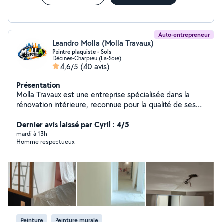
Auto-entrepreneur
Leandro Molla (Molla Travaux)
Peintre plaquiste - Sols
Décines-Charpieu (La-Soie)
4,6/5
(40 avis)
Présentation
Molla Travaux est une entreprise spécialisée dans la
rénovation intérieure, reconnue pour la qualité de ses
finitions et son accompagnement personnalisé. Nous
réalisons vos travaux de placo, cloisons, doublages, faux
Dernier avis laissé par Cyril : 4/5
plafonds, isolation thermique et phonique, bandes à
mardi à 13h
Homme respectueux
joint, ratissage, enduits, peinture intérieure, pose de
parquet, revêtements de sols et murs, carrelage,
portes, finitions et bien plus encore. En complément de
notre savoir-faire, nous avons développé notre propre
plateforme numérique équipée d'un assistant IA,
permettant d'obtenir une estimation ou un devis
instantané, gratuit et sans engagement, de suivre
l'avancement de votre projet et d'échanger facilement
Peinture
Peinture murale