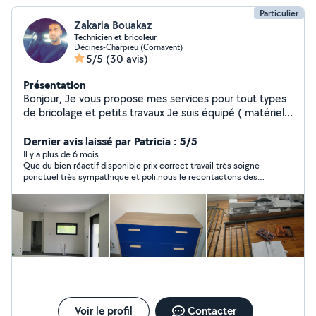
Particulier
Zakaria Bouakaz
Technicien et bricoleur
Décines-Charpieu (Cornavent)
5/5
(30 avis)
Présentation
Bonjour, Je vous propose mes services pour tout types
de bricolage et petits travaux Je suis équipé ( matériel
pro), expérimenté et fourni un travail sérieux et
professionnel : - montage de meubles et dressing en
Dernier avis laissé par Patricia : 5/5
tout genre( ikea, confo, le roy merlin, but...) - pose
Il y a plus de 6 mois
Que du bien réactif disponible prix correct travail très soigne
cuisine complète + fixation électroménager - pose
ponctuel très sympathique et poli.nous le recontactons des
meuble et vasque sdb - perçage pour rideaux, cadre,
que nous avons besoin merci zakaria!!!
tringle, fixation Tv - pose de lustres - peinture et
tapisserie (faire une demande direct par téléphone) -
petite plomberie ( remplacement robinet, mitigeur,
raccord lave-linge, lave vaisselle) Disponible rapidement,
déplacement possible sur la région. N'hésitez pas à me
contacter
Voir le profil
Contacter