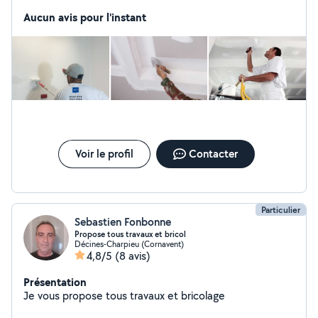
propose mes services : - tapisseries - montage et
démontage de meubles - pose de sol stratifié -
Aucun avis pour l'instant
ragreage Je suis: - sérieux - rapide - efficace dans mon
travail PRIX TRÈS CORRECT ! n'hésitez pas à me
contacter si vous avez besoin.
Voir le profil
Contacter
Particulier
Sebastien Fonbonne
Propose tous travaux et bricol
Décines-Charpieu (Cornavent)
4,8/5
(8 avis)
Présentation
Je vous propose tous travaux et bricolage