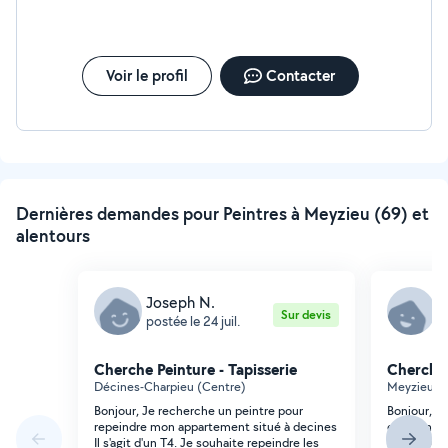
Voir le profil
Contacter
Dernières demandes pour Peintres à Meyzieu (69) et
alentours
Joseph N.
J
Sur devis
postée le 24 juil.
p
Cherche Peinture - Tapisserie
Cherche 
Décines-Charpieu (Centre)
Meyzieu (L
Bonjour, Je recherche un peintre pour
Bonjour, J
repeindre mon appartement situé à decines
expériment
Il s'agit d'un T4. Je souhaite repeindre les
bois actuel