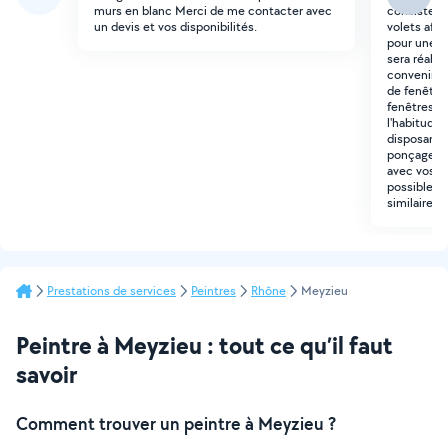
murs en blanc Merci de me contacter avec
consiste à
un devis et vos disponibilités.
volets afin 
pour une r
sera réalis
convenir). I
de fenêtres
fenêtres. J
l'habitude 
disposant 
ponçage de
avec vos dis
possible, q
similaires.
Prestations de services
Peintres
Rhône
Meyzieu
Peintre à Meyzieu : tout ce qu’il faut
savoir
Comment trouver un peintre à Meyzieu ?