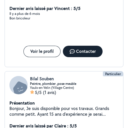
Dernier avis laissé par Vincent : 5/5
Il y a plus de 6 mois
Bon bricoleur
Voir le profil
Contacter
Particulier
Bilal Souben
Peintre, plombier ,pose meuble
Vaulx-en-Velin (Village-Centre)
5/5
(1 avis)
Présentation
Bonjour, Je suis disponible pour vos travaux. Grands
comme petit. Ayant 15 ans d'expérience je serai
répondre aux besoins. Je fais de la plomberie , peinture
, de la tapisserie, toile de verre , montage de meubles,
Dernier avis laissé par Claire : 5/5