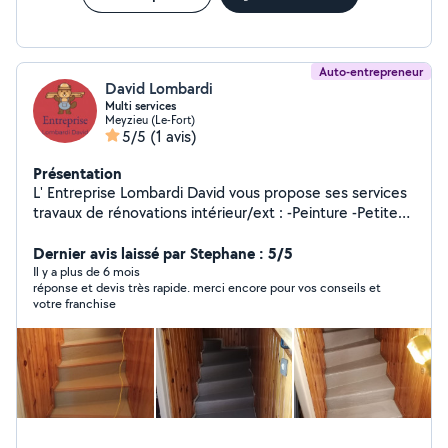
Auto-entrepreneur
David Lombardi
Multi services
Meyzieu (Le-Fort)
5/5
(1 avis)
Présentation
L' Entreprise Lombardi David vous propose ses services
travaux de rénovations intérieur/ext : -Peinture -Petite
maçonnerie -Dépannage plomberie/sanitaire -
Agencement intérieur/ext
Dernier avis laissé par Stephane : 5/5
Il y a plus de 6 mois
réponse et devis très rapide. merci encore pour vos conseils et
votre franchise