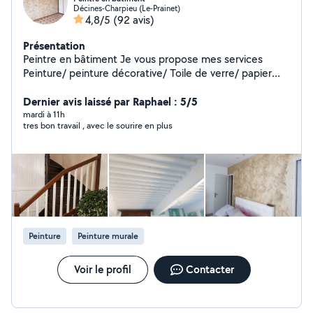
Décines-Charpieu (Le-Prainet)
4,8/5
(92 avis)
Présentation
Peintre en bâtiment Je vous propose mes services
Peinture/ peinture décorative/ Toile de verre/ papier
peint/ pose de moulures décoratif/petit
bricolage/posse tringle à rideaux/ montage de meuble .
Dernier avis laissé par Raphael : 5/5
Je suis sur Lyon mais je peux me déplacer Autour de
mardi à 11h
tres bon travail , avec le sourire en plus
Lyon.
Peinture
Peinture murale
Voir le profil
Contacter