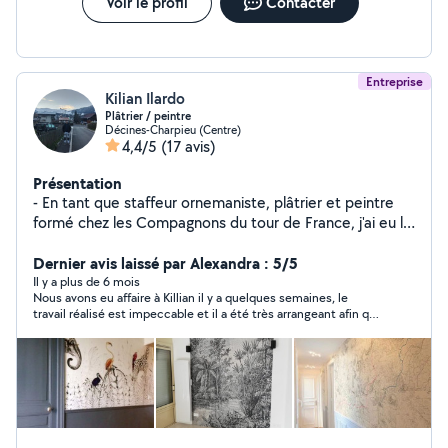
Voir le profil
Contacter
Entreprise
Kilian Ilardo
Plâtrier / peintre
Décines-Charpieu (Centre)
4,4/5
(17 avis)
Présentation
- En tant que staffeur ornemaniste, plâtrier et peintre
formé chez les Compagnons du tour de France, j'ai eu le
privilège d'affûter mon savoir-faire en France et en
Irlande, me permettant d'enrichir ma palette de
Dernier avis laissé par Alexandra : 5/5
compétences. - Rénovation totale, une simple retouche
Il y a plus de 6 mois
Nous avons eu affaire à Killian il y a quelques semaines, le
ou une création sur mesure, je suis là pour répondre à
travail réalisé est impeccable et il a été très arrangeant afin que
vos besoins. Peinture, plâtrerie, décoration - mon
nos travaux soient effectués au plus vite Certains avis que j'ai
expertise couvre tous les aspects de votre projet. - Je
pu lire ne justifient pas à sa juste valeur son travail. Nous
m'engage pleinement dans la satisfaction de mes
recommandons les yeux fermés ! Merci encore Killian
clients, considérant chaque projet comme une
collaboration unique basée sur la confiance et une
communication ouverte. - La perfection réside dans les
détails. Réputé pour ma patience et ma minutie,