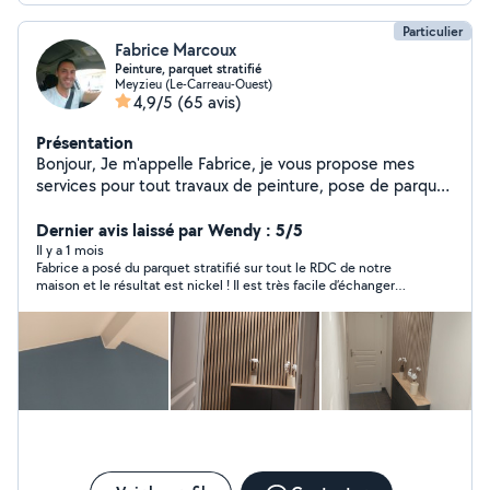
Particulier
Fabrice Marcoux
Peinture, parquet stratifié
Meyzieu (Le-Carreau-Ouest)
4,9/5
(65 avis)
Présentation
Bonjour, Je m'appelle Fabrice, je vous propose mes
services pour tout travaux de peinture, pose de parquet
stratifié,montage de meubles, pose de cadres ou
miroirs, nettoyage de terrasse et extérieur au karcher,
Dernier avis laissé par Wendy : 5/5
nettoyage,démoussage de tuiles et passage produit
Il y a 1 mois
Fabrice a posé du parquet stratifié sur tout le RDC de notre
hydrofuge. travail soigné N'hésitez pas à me contacter
maison et le résultat est nickel ! Il est très facile d’échanger
pour un devis, je réponds rapidement.
avec Fabrice qui est super réactif, le travail a été fait
sérieusement et avec soin, la pose et les finitions sont très
bien faites. Merci pour tout ! Nous recommandons
chaudement Fabrice.