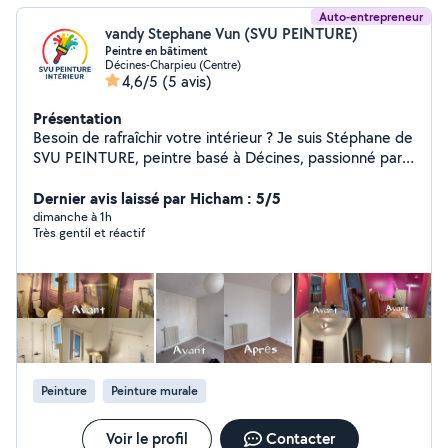
Auto-entrepreneur
vandy Stephane Vun (SVU PEINTURE)
Peintre en bâtiment
Décines-Charpieu (Centre)
4,6/5
(5 avis)
Présentation
Besoin de rafraîchir votre intérieur ? Je suis Stéphane de
SVU PEINTURE, peintre basé à Décines, passionné par
le travail bien fait. J'interviens pour vos murs, plafonds,
dégât des eaux et finitions avec un résultat propre,
Dernier avis laissé par Hicham : 5/5
durable et soigné. Sinistre et assurance Devis gratuit et
dimanche à 1h
Très gentil et réactif
rapide Numéro: zerosept 52052021 Vous pouvez
m'appeler ou m'envoyer un message
Peinture
Peinture murale
Voir le profil
Contacter