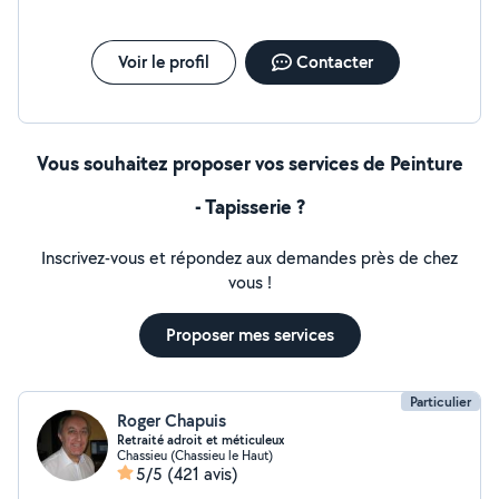
chaque aspect de mes réalisations est soigneusement
pensé et exécuté. - Votre projet mérite un savoir-faire
authentique. N'hésitez pas à me contacter pour
Voir le profil
Contacter
discuter de vos idées et de vos besoins !
Vous souhaitez proposer vos services de Peinture
- Tapisserie ?
Inscrivez-vous et répondez aux demandes près de chez
vous !
Proposer mes services
Particulier
Roger Chapuis
Retraité adroit et méticuleux
Chassieu (Chassieu le Haut)
5/5
(421 avis)