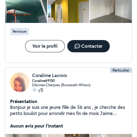
Peinture
Voir le profil
Contacter
Particulier
Coraliine Lacroix
Coraline69150
Décines-Charpieu (Roosevelt-Wilson)
-/5
Présentation
Bonjour je suis une jeune fille de 36 ans , je cherche des
petits boulot pour arrondir mes fin de mois J'aime
rendre service surtout avec le sourire et la bonne
humeur. Je suis diplômé de la restauration J'ai un cap
Aucun avis pour l'instant
petite enfance Et une formation qualifiante en hygiène