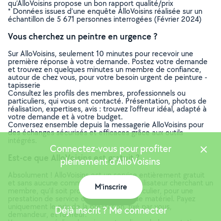
qu’AlloVoisins propose un bon rapport qualité/prix
* Données issues d’une enquête AlloVoisins réalisée sur un
échantillon de 5 671 personnes interrogées (Février 2024)
Vous cherchez un peintre en urgence ?
Sur AlloVoisins, seulement 10 minutes pour recevoir une
première réponse à votre demande. Postez votre demande
et trouvez en quelques minutes un membre de confiance,
autour de chez vous, pour votre besoin urgent de peinture -
tapisserie
Consultez les profils des membres, professionnels ou
particuliers, qui vous ont contacté. Présentation, photos de
réalisation, expertises, avis : trouvez l'offreur idéal, adapté à
votre demande et à votre budget.
Conversez ensemble depuis la messagerie AlloVoisins pour
des échanges sécurisés et efficaces grâce aux outils
intégrés.
Connectez-vous pour profiter
Est-ce que AlloVoisins est gratuit ?
pleinement d'AlloVoisins
Absolument ! AlloVoisins est un service entièrement gratuit
et sans aucune commission pour tout utilisateur cherchant un
M'inscrire
membre, qu’il soit professionnel ou particulier, pour une
Carte
prestation de service ou une location de matériel. Payez
uniquement le prix de la prestation, fixé par vous,
Déjà inscrit ? Me connecter
demandeur, et l’offreur.