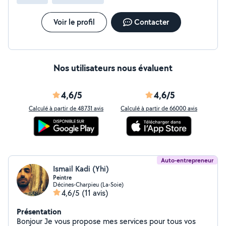
avec notre équipe. Une solution moderne qui simplifie
vos travaux, de la demande de devis jusqu'à la
réalisation du chantier, Rendez nous visite sur notre
Voir le profil
Contacter
plateforme web pour en savoir plus !
Nos utilisateurs nous évaluent
4,6/5
4,6/5
Calculé à partir de 48731 avis
Calculé à partir de 66000 avis
Auto-entrepreneur
Ismail Kadi (Yhi)
Peintre
Décines-Charpieu (La-Soie)
4,6/5
(11 avis)
Présentation
Bonjour Je vous propose mes services pour tous vos