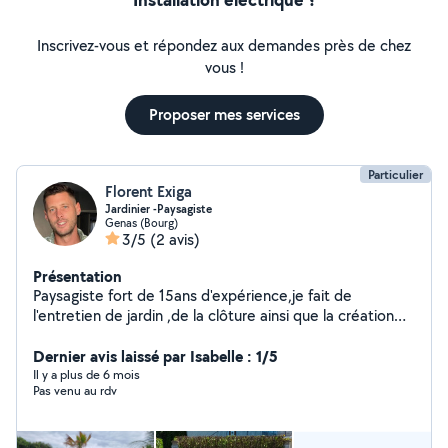
Inscrivez-vous et répondez aux demandes près de chez
vous !
Proposer mes services
Particulier
Florent Exiga
Jardinier -Paysagiste
Genas (Bourg)
3/5
(2 avis)
Présentation
Paysagiste fort de 15ans d'expérience,je fait de
l'entretien de jardin ,de la clôture ainsi que la création
entière de votre espace extérieur. Pour plus de détails
vous pouvez me contacter .
Dernier avis laissé par Isabelle : 1/5
Il y a plus de 6 mois
Pas venu au rdv