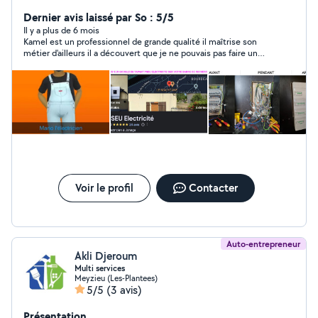
électrique Installation de bornes de recharges pour
voitures électriques. Dépannage, changement de
Dernier avis laissé par So : 5/5
tableau électrique, domotique. Rénovation totale
Il y a plus de 6 mois
Kamel est un professionnel de grande qualité il maîtrise son
appartement et maison individuelle.
métier d'ailleurs il a découvert que je ne pouvais pas faire un
raccordement électrique pour des raisons techniques, je dois
reboucler avec Enedis mais il m'a conseillé d'autres possibilités
il vous conseille la meilleure solution il est a l'écoute c'est un
expert dans son domaine. Merci beaucoup Kamel
Voir le profil
Contacter
Auto-entrepreneur
Akli Djeroum
Multi services
Meyzieu (Les-Plantees)
5/5
(3 avis)
Présentation