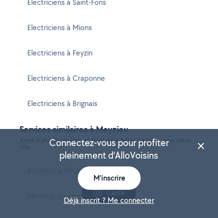
Electriciens à Saint-Fons
Electriciens à Mions
Electriciens à Feyzin
Electriciens à Craponne
Electriciens à Brignais
Services similaires à Meyzieu
Ayant le plus de résultats et étant de la même catégorie, pour cette
Connectez-vous pour profiter
ville
pleinement d'AlloVoisins
Bricoleur à Meyzieu
M'inscrire
Carte
Monteur de meubles à Meyzieu
Déjà inscrit ? Me connecter