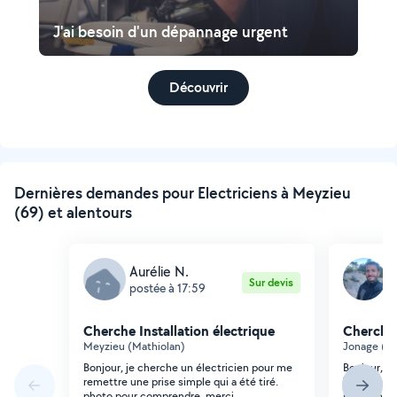
J'ai besoin d'un dépannage urgent
Découvrir
Dernières demandes pour Electriciens à Meyzieu
(69) et alentours
Aurélie N.
A
Sur devis
postée à 17:59
p
Cherche Installation électrique
Cherche 
Meyzieu (Mathiolan)
Jonage (S
Bonjour, je cherche un électricien pour me
Bonjour, r
remettre une prise simple qui a été tiré.
Transforma
photo pour comprendre. merci
studio habi