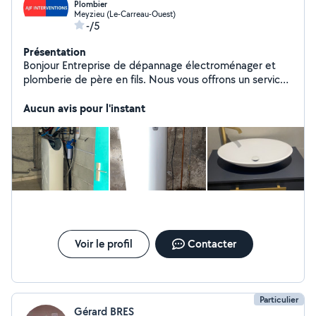
Plombier
Meyzieu (Le-Carreau-Ouest)
-/5
Présentation
Bonjour Entreprise de dépannage électroménager et
plomberie de père en fils. Nous vous offrons un service
rapide et de qualité Plus de photos sur notre Instagram
ou Facebook. Instagram ajf_intervention Facebook AJF
Aucun avis pour l'instant
INTERVENTION Siret 88097531300011 Cordialement
Jordan AJF INTERVENTION
Voir le profil
Contacter
Particulier
Gérard BRES