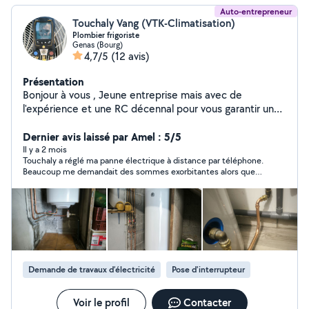
Auto-entrepreneur
Touchaly Vang (VTK-Climatisation)
Plombier frigoriste
Genas (Bourg)
4,7/5
(12 avis)
Présentation
Bonjour à vous , Jeune entreprise mais avec de
l'expérience et une RC décennal pour vous garantir une
assurance sur mon sérieux, je vous assure une bonne
communication et un suivi dans l'exécution de vos
Dernier avis laissé par Amel : 5/5
demande. Si besoin n'hésiter pas je fait de l'installation,
Il y a 2 mois
Touchaly a réglé ma panne électrique à distance par téléphone.
entretien et dépannage de pompe à chaleur ainsi que
Beaucoup me demandait des sommes exorbitantes alors que
de petits travaux de type plomberie et électricité.
lui m’a consacré son temps gracieusement et m’a trouvé d’où
bonne journée et merci d'avoir pris le temps de lire ce
venait ma panne d’électricité. Je lui suis très reconnaissante
petit texte de présentation. à bientôt !!!
Demande de travaux d’électricité
Pose d'interrupteur
Voir le profil
Contacter