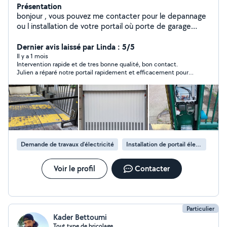
Présentation
bonjour , vous pouvez me contacter pour le depannage
ou l installation de votre portail où porte de garage
toutes marques , je peux également vous dépanner sur
vos récepteurs et télécommandes pour l ouverture de
Dernier avis laissé par Linda : 5/5
vos automatismes et également pour divers petits
Il y a 1 mois
Intervention rapide et de tres bonne qualité, bon contact.
travaux.
Julien a réparé notre portail rapidement et efficacement pour
un tarif plus que raisonnable ! Je le recommande à 200 % !
Demande de travaux d’électricité
Installation de portail électrique
Voir le profil
Contacter
Particulier
Kader Bettoumi
Tout type de bricolage