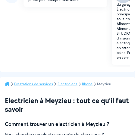
du garage
Électricité
principal v
sous-compt
Alimentatio
Alimentatio
STUDIO Élec
divisionnai
électriques
en attente 
bains. Pos
en service
Prestations de services
Electriciens
Rhône
Meyzieu
Electricien à Meyzieu : tout ce qu’il faut
savoir
Comment trouver un electricien à Meyzieu ?
Vous cherchez un electricien près de chez vous ?