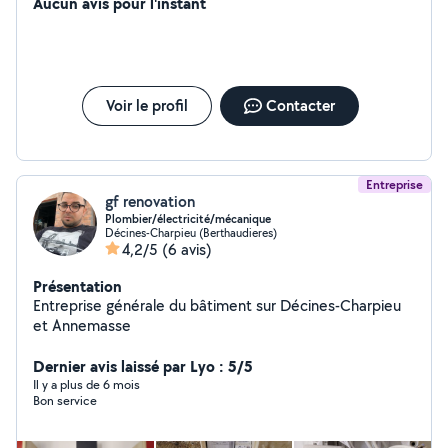
et charpente....
Aucun avis pour l'instant
Voir le profil
Contacter
Entreprise
gf renovation
Plombier/électricité/mécanique
Décines-Charpieu (Berthaudieres)
4,2/5
(6 avis)
Présentation
Entreprise générale du bâtiment sur Décines-Charpieu
et Annemasse
Dernier avis laissé par Lyo : 5/5
Il y a plus de 6 mois
Bon service