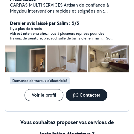
CARIYAS MULTI SERVICES Artisan de confiance à
Meyzieu Interventions rapides et soignées en :
Électricité, plomberie, peinture, carrelage Montage de
meubles, petits travaux, entretien 12+ ans d'expérience
Dernier avis laissé par Salim : 5/5
Meyzieu et Lyon Métropole Disponible du Lundi au
Il y a plus de 6 mois
Akli est intervenu chez nous à plusieurs reprises pour des
vendredi Devis clair Assurance pro
travaux de peinture, placaud, salle de bains clef en main.... Son
travail est impeccable et c'est un homme de confiance. Ses
conseils, son sens du service et son honneteté sont des
qualités rares dans ce domaine. Je le recommande fortement.
Demande de travaux d’électricité
Voir le profil
Contacter
Vous souhaitez proposer vos services de
Installation électrique ?