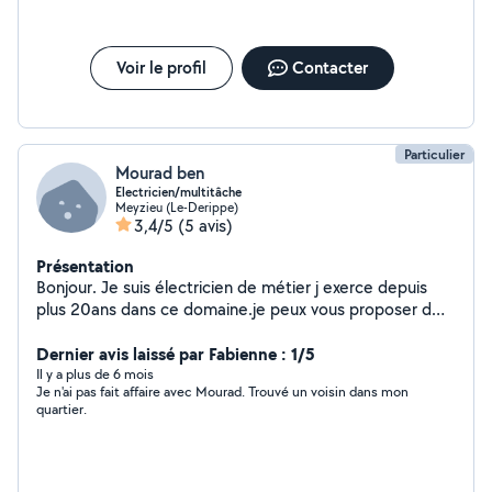
Voir le profil
Contacter
Particulier
Mourad ben
Electricien/multitâche
Meyzieu (Le-Derippe)
3,4/5
(5 avis)
Présentation
Bonjour. Je suis électricien de métier j exerce depuis
plus 20ans dans ce domaine.je peux vous proposer d
autres services POSE DE PARQUET/PETIT
PLOMBERIE/MONTAGE MEUBLE ETC
Dernier avis laissé par Fabienne : 1/5
Il y a plus de 6 mois
Je n'ai pas fait affaire avec Mourad. Trouvé un voisin dans mon
quartier.