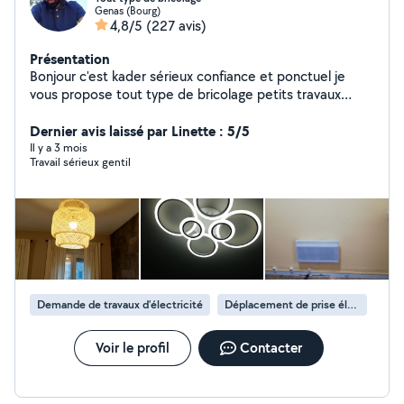
Genas (Bourg)
4,8/5
(227 avis)
Présentation
Bonjour c'est kader sérieux confiance et ponctuel je
vous propose tout type de bricolage petits travaux
électricité plomberie fixation et montage du meuble
peinture je suis disponible pour vous n'hésitez pas à me
Dernier avis laissé par Linette : 5/5
contacter snap kader Bricolage
Il y a 3 mois
Travail sérieux gentil
Demande de travaux d’électricité
Déplacement de prise électrique
Voir le profil
Contacter