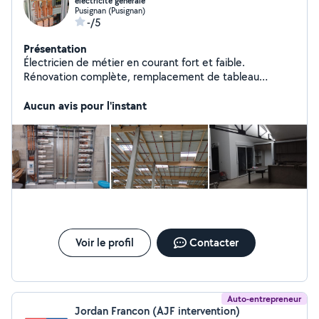
électricité générale
Pusignan (Pusignan)
-/5
Présentation
Électricien de métier en courant fort et faible.
Rénovation complète, remplacement de tableau
électrique, dépannage sur l'ensemble de votre
installation. Décennale pour les travaux d'électricité
Aucun avis pour l'instant
validé.
Voir le profil
Contacter
Auto-entrepreneur
Jordan Francon (AJF intervention)