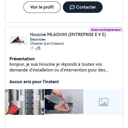
Voir le profil
Contacter
Auto-entrepreneur
Houcine MLAOUHI (ENTREPRISE E V E)
Electricien
Chassieu (Les Coteaux)
-/5
Présentation
bonjour, je suis Houcine je réponds à toutes vos
demande d'installation ou d'intervention pour des
travaux en électricité, dépannage, mise aux normes,
pose d'interrupteurs, prises électriques. plus de 20
Aucun avis pour l'instant
d'expériences à votre service