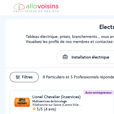
Elect
Tableau électrique, prises, branchements... vous avez
Visualisez les profils de nos membres et contactez-l
Filtres
8 Particuliers et 5 Professionnels répond
Auto-entrepreneur
Lionel Chevalier (lcservices)
Multiservices de bricolage
Villefranche-sur-Saône (Centre-Ville-Nord)
5/5
(4 avis)