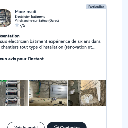
Particulier
Moez madi
Électricien batiment
Villefranche-sur-Saône (Garet)
-/5
ésentation
 suis électricien bâtiment expérience de six ans dans
 chantiers tout type d'installation (rénovation et
uve,dépannage ex....) Cordialement
cun avis pour l'instant
Voir le profil
Contacter