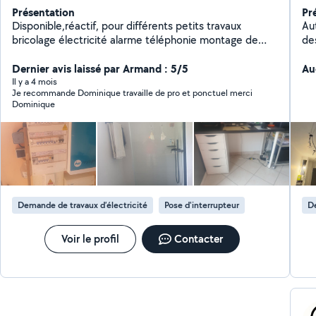
Présentation
Pr
Disponible,réactif, pour différents petits travaux
Au
bricolage électricité alarme téléphonie montage de
de
meubles pose parquet flottant
en
Dernier avis laissé par Armand : 5/5
dé
Au
tab
Il y a 4 mois
Je recommande Dominique travaille de pro et ponctuel merci
tra
Dominique
pro
fai
dé
pro
dur
pr
Demande de travaux d’électricité
Pose d'interrupteur
De
Voir le profil
Contacter