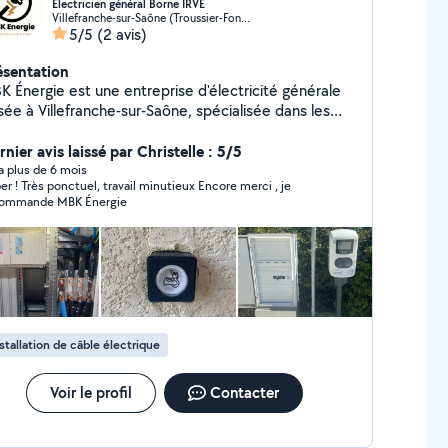
Electricien général Borne IRVE
Villefranche-sur-Saône (Troussier-Fongraine)
5/5
(2 avis)
ésentation
K Énergie est une entreprise d'électricité générale
sée à Villefranche-sur-Saône, spécialisée dans les
tallations électriques pour le neuf et la rénovation,
nsi que dans la pose de bornes de recharge pour
nier avis laissé par Christelle : 5/5
ules électriques (IRVE). Nous intervenons auprès
y a plus de 6 mois
 ! Très ponctuel, travail minutieux Encore merci , je
 particuliers, professionnels et collectivités dans
ommande MBK Énergie
 la région et ses environs. Nos services : Travaux
lectricité générale : installation, rénovation, mise aux
t remplacement de prises,
rrupteurs, tableaux électriques Installation de
inaires intérieurs et extérieurs Modifications et
tensions de circuits électriques Dépannage
e rapide Installation de bornes IRVE (recharge
stallation de câble électrique
ctrique résidentielle, tertiaire ou en copropriété)
Voir le profil
Contacter