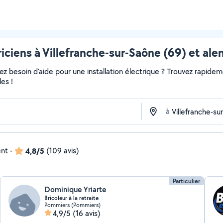
riciens à Villefranche-sur-Saône (69) et ale
 besoin d'aide pour une installation électrique ? Trouvez rapidement
es !
à
ent
-
4,8/5
(109 avis)
Particulier
Dominique Yriarte
Bricoleur à la retraite
Pommiers (Pommiers)
4,9/5
(16 avis)