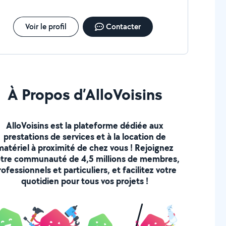
s tarifs transparents. Nous nous engageons à offrir
service professionnel, avec le souci du détail et de
tisfaction de nos clients. N'hésitez pas à nous
Voir le profil
Contacter
ntacter pour un devis ou toute question ! À bientôt
r AlloVoisins, EK PLOMBERIE Votre expert en
omberie et électricité de confiance.
À Propos d’AlloVoisins
AlloVoisins est la plateforme dédiée aux
prestations de services et à la location de
matériel à proximité de chez vous ! Rejoignez
tre communauté de 4,5 millions de membres,
rofessionnels et particuliers, et facilitez votre
quotidien pour tous vos projets !