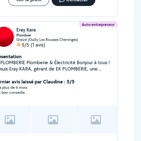
Auto-entrepreneur
Eray Kara
Plombier
Gleizé (Ouilly Les Rousses Chervinges)
5/5
(1 avis)
ésentation
LOMBERIE Plomberie & Électricité Bonjour à tous !
 suis Eray KARA, gérant de EK PLOMBERIE, une
reprise spécialisée en plomberie et électricité.
ec plusieurs années d'expérience dans le domaine, je
rnier avis laissé par Claudine : 5/5
us propose des services fiables et de qualité,
y a plus de 6 mois
s bon conseille
s à vos besoins. Nos services : Dépannage en
omberie (fuites, débouchage, remplacement de
, etc.) Installation de systèmes de plomberie
sine, salle de bain, chauffe-eau) Réparation et
stallation de systèmes électriques (tableaux
triques, prises, interrupteurs) Mise aux normes
Installation d'éclairages intérieurs et
s intervenons rapidement et proposons