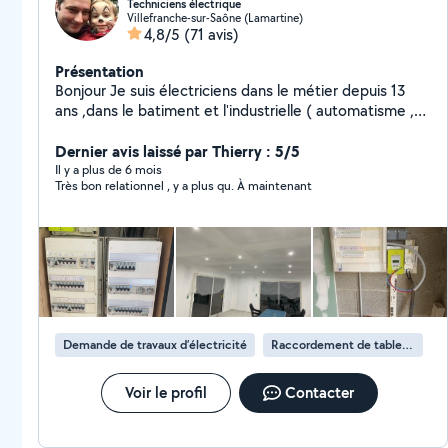
Techniciens électrique
Villefranche-sur-Saône (Lamartine)
4,8/5
(71 avis)
Présentation
Bonjour Je suis électriciens dans le métier depuis 13
ans ,dans le batiment et l'industrielle ( automatisme ,
batiment, domotique....). J'ai aussi des connaissances
en plomberie et je suis très bricoleur
Dernier avis laissé par Thierry : 5/5
Il y a plus de 6 mois
Très bon relationnel , y a plus qu. À maintenant
Demande de travaux d’électricité
Raccordement de tableau électrique
Voir le profil
Contacter