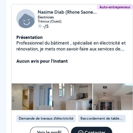
Auto-entrepreneur
Nasime Diab (Rhone Saone Vallee Electricite)
Electricien
Trévoux (Ouest)
-/5
Présentation
Professionnel du bâtiment , spécialisé en électricité et
rénovation, je mets mon savoir-faire aux services de
vos projets. Je vous accompagne avec sérieux, un
travail de qualité au juste prix.
Aucun avis pour l'instant
Demande de travaux d’électricité
Raccordement de tableau électrique
Voir le profil
Contacter