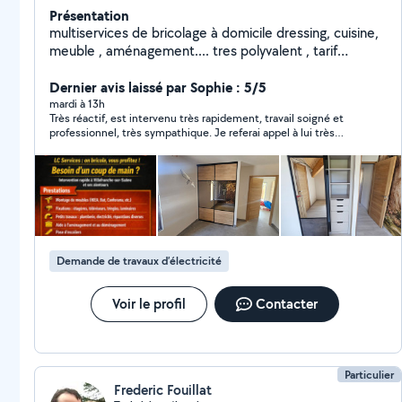
Présentation
multiservices de bricolage à domicile dressing, cuisine,
meuble , aménagement.... tres polyvalent , tarif
transparent avant intervention ... répond a toutes
demandes de renseignements
Dernier avis laissé par Sophie : 5/5
mardi à 13h
Très réactif, est intervenu très rapidement, travail soigné et
professionnel, très sympathique. Je referai appel à lui très
rapidement. Je recommande vivement
Demande de travaux d’électricité
Voir le profil
Contacter
Particulier
Frederic Fouillat