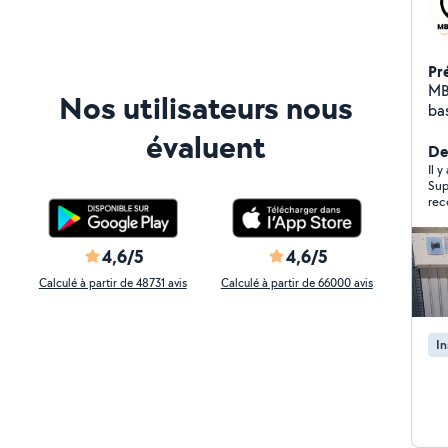
Pr
MB
Nos utilisateurs nous
ba
ins
évaluent
ai
Der
véhic
Il 
Super
des
rec
toute
d'é
normes Pose e
4,6/5
4,6/5
inte
Calculé à partir de 48731 avis
Calculé à partir de 66000 avis
lum
ex
électriqu
In
éle