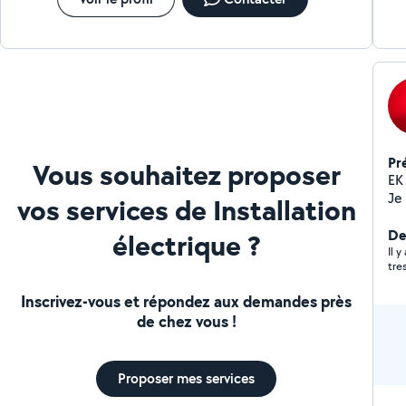
Pr
Vous souhaitez proposer
EK P
Je
vos services de Installation
ent
Av
De
électrique ?
vo
Il 
tre
adapté
pl
Inscrivez-vous et répondez aux demandes près
sanitaires
de chez vous !
(cui
in
élec
Proposer mes services
électriques 
extérieurs Nou