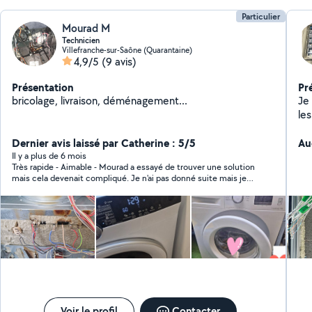
Particulier
Mourad M
Technicien
Villefranche-sur-Saône (Quarantaine)
4,9/5
(9 avis)
Présentation
Pr
bricolage, livraison, déménagement...
Je
les
ne
Dernier avis laissé par Catherine : 5/5
Au
Il y a plus de 6 mois
Très rapide - Aimable - Mourad a essayé de trouver une solution
mais cela devenait compliqué. Je n'ai pas donné suite mais je
recommande sans hésitation Mourad.
Voir le profil
Contacter