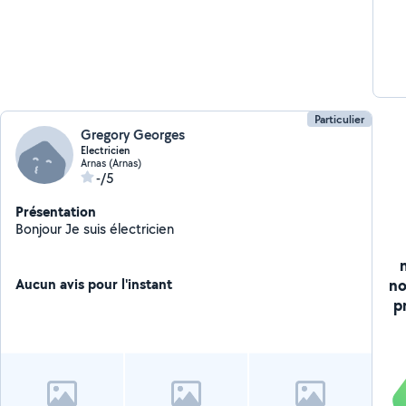
de
un 
la sa
co
su
pl
Particulier
Gregory Georges
Electricien
Arnas (Arnas)
-/5
Présentation
Bonjour Je suis électricien
no
Aucun avis pour l'instant
p