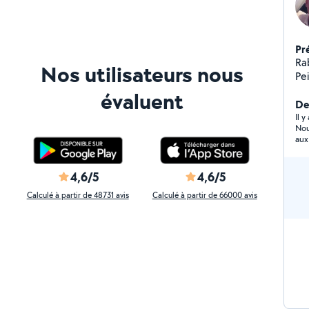
Pr
Rabah silem
Nos utilisateurs nous
évaluent
De
Il 
Nou
aux
pou
sym
4,6/5
4,6/5
Calculé à partir de 48731 avis
Calculé à partir de 66000 avis