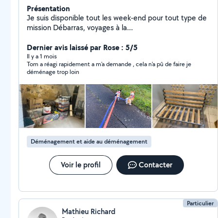
Présentation
Je suis disponible tout les week-end pour tout type de
mission Débarras, voyages à la
déchèterie,Manutention, aide aux déménagement,
garde de chien, sortie d'animaux etc, N'hésitez pas à
Dernier avis laissé par Rose : 5/5
me contacter en cas de besoin .
Il y a 1 mois
Tom a réagi rapidement a m'a demande , cela n'a pû de faire je
déménage trop loin
Déménagement et aide au déménagement
Voir le profil
Contacter
Particulier
Mathieu Richard