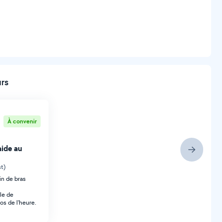
urs
À convenir
ide au
st)
in de bras
le de
s de l'heure.