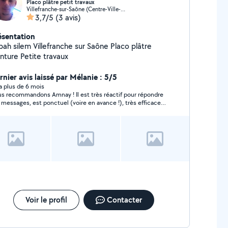
Placo plâtre petit travaux
Villefranche-sur-Saône (Centre-Ville-Nord)
3,7/5
(3 avis)
ésentation
 Villefranche sur Saône Placo plâtre
Peinture Petite travaux
rnier avis laissé par Mélanie : 5/5
y a plus de 6 mois
s recommandons Amnay ! Il est très réactif pour répondre
 messages, est ponctuel (voire en avance !), très efficace
r charger le camion de déménagement, et très
pathique. Merci pour votre aide.
Voir le profil
Contacter