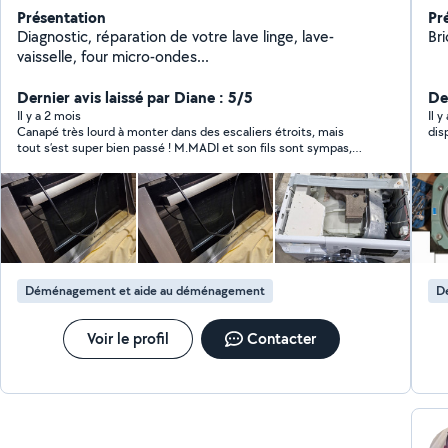
Présentation
Pr
Diagnostic, réparation de votre lave linge, lave-
Br
vaisselle, four micro-ondes...
Dernier avis laissé par Diane : 5/5
Der
Il y a 2 mois
Il 
Canapé très lourd à monter dans des escaliers étroits, mais
dis
tout s’est super bien passé ! M.MADI et son fils sont sympas,
efficaces et soigneux. Merci encore 👍
Déménagement et aide au déménagement
D
Voir le profil
Contacter