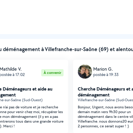
déménagement à Villefranche-sur-Saône (69) et alento
Mathilde V.
Marion G.
À convenir
postée à 17:02
postée à 19:33
 Déménageurs et aide au
Cherche Déménageurs et a
gement
déménagement
che-sur-Saône (Sud-Ouest)
Villefranche-sur-Saône (Sud-Oue
e n'ai pas de voiture et je recherche
Bonjour, Urgent, nous avons beso
nne pour venir chez moi, récupérer les
demain matin vers 9h30 pour un
e mon déménagement (il y en a pas
déménagement dans le centre vil
rentrerons tous dans une grande voiture
Villefranche. nous donnons20 euro
). Merci !
2 personnes, ce serait super ! :)