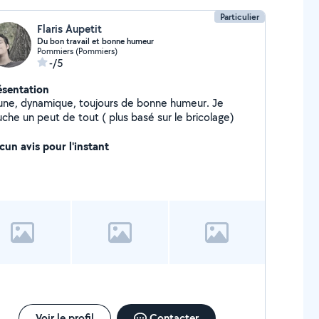
Particulier
Flaris Aupetit
Du bon travail et bonne humeur
Pommiers (Pommiers)
-/5
ésentation
une, dynamique, toujours de bonne humeur. Je
uche un peut de tout ( plus basé sur le bricolage)
cun avis pour l'instant
Voir le profil
Contacter