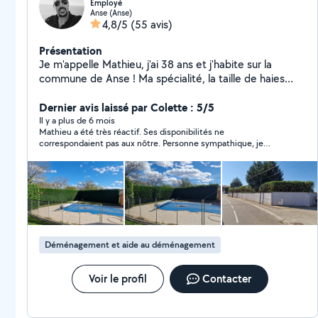
Employé
Anse (Anse)
4,8/5
(55 avis)
Présentation
Je m'appelle Mathieu, j'ai 38 ans et j'habite sur la
commune de Anse ! Ma spécialité, la taille de haies
ainsi que l'entretien du jardin ! Je m'occupe également
du montage des meubles, petit bricolage, etc... Je
Dernier avis laissé par Colette : 5/5
viens équipé de mes outils. Je suis rigoureux et sérieux
Il y a plus de 6 mois
Mathieu a été très réactif. Ses disponibilités ne
dans mon travail.
correspondaient pas aux nôtre. Personne sympathique, je
recommande.
Déménagement et aide au déménagement
Voir le profil
Contacter