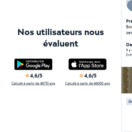
Pr
Bo
Nos utilisateurs nous
service J'adore ma 
métier
évaluent
depuis
Der
pl
Il 
Ech
ent
d'
me
vidéo
4,6/5
4,6/5
co
Calculé à partir de 48731 avis
Calculé à partir de 66000 avis
D