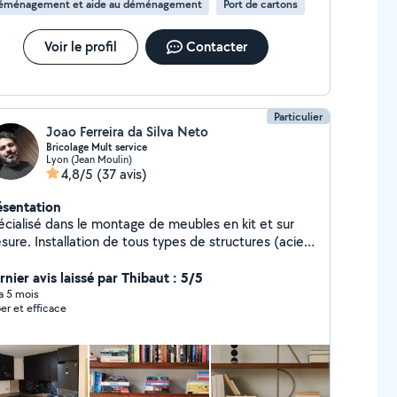
éménagement et aide au déménagement
Port de cartons
Voir le profil
Contacter
Particulier
Joao Ferreira da Silva Neto
Bricolage Mult service
Lyon (Jean Moulin)
4,8/5
(37 avis)
ésentation
écialisé dans le montage de meubles en kit et sur
ure. Installation de tous types de structures (acier,
minium, bois) : portes, portails, garde-corps,
caliers, mezzanines et fenêtres. Peinture et
rnier avis laissé par Thibaut : 5/5
novation intérieure, pose de revêtements de sol et
 a 5 mois
er et efficace
carrelage.Toiture, couvertures, gouttières et solins,
aration de fuites et d'infiltrations, petits travaux
lectricité et de plomberie. Prix compétitifs et
rvice de qualité.Nous effectuons également des
ménagements et proposons une assistance pour les