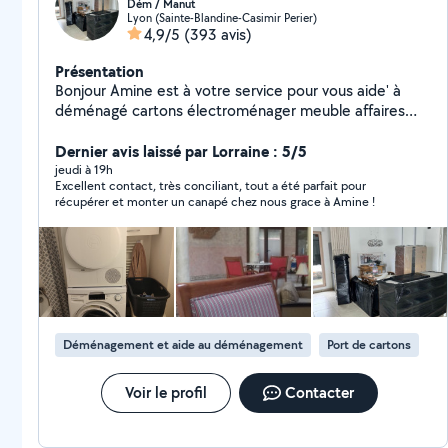
Dém / Manut
Lyon (Sainte-Blandine-Casimir Perier)
4,9/5
(393 avis)
Présentation
Bonjour Amine est à votre service pour vous aide' à
déménagé cartons électroménager meuble affaires
personnel ou colis quelques soit escalier ou ascenseur
Montage et démontage Protection des affaires Travail
Dernier avis laissé par Lorraine : 5/5
en toute sécurité et plein de confiance pour vous
jeudi à 19h
Excellent contact, très conciliant, tout a été parfait pour
satisfaire Débarrasser encombrants . Évacuation
récupérer et monter un canapé chez nous grace à Amine !
déchets gravats Livraison manutention et transport de
colis 7 jours / 7 Disponible à tout moment Merci Amine
Déménagement et aide au déménagement
Port de cartons
Voir le profil
Contacter