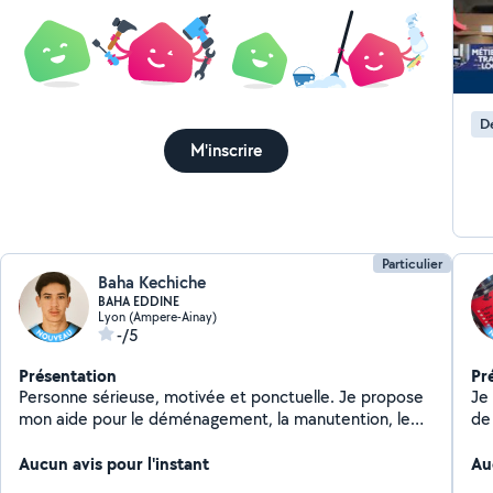
D
M'inscrire
Particulier
Baha Kechiche
BAHA EDDINE
Lyon (Ampere-Ainay)
-/5
Présentation
Pr
Personne sérieuse, motivée et ponctuelle. Je propose
Je 
mon aide pour le déménagement, la manutention, le
de
jardinage, les petits travaux et diverses tâches du
pr
quotidien. Je travaille avec soin, efficacité et dans le
Aucun avis pour l'instant
off
Au
respect des consignes.
me