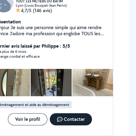
TOUT LES MÉTIERS DU BATIM
Lyon (Louis Bouquet-Jean Perrin)
4,7/5
(146 avis)
ésentation
njour Je suis une personne simple qui aime rendre
profession qui englobe TOUS les
s du bâtiment En activité dans ce domaine
 plus de 20 ans En passant par les choses les
nier avis laissé par Philippe : 5/5
us simples aux plus complexes je saurais vous donner
y a plus de 6 mois
ange cordial et efficace
ière satisfaction et bien plus encore Passionné
électronique et de bricolage avec création de
ubles en tout genre, j'aime également la photo
 ainsi que l'aquariophilie Au plaisir de vous
nnaître
éménagement et aide au déménagement
Voir le profil
Contacter