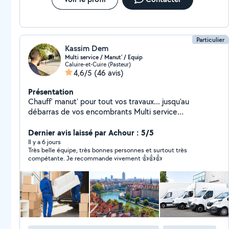
Particulier
Kassim Dem
Multi service / Manut' / Equip
Caluire-et-Cuire (Pasteur)
4,6/5
(46 avis)
Présentation
Chauff' manut' pour tout vos travaux... jusqu'au
débarras de vos encombrants Multi service
manutention de niveau professionnel polyvalent
respectueux et à l'écoute du client.
Dernier avis laissé par Achour : 5/5
Il y a 6 jours
Très belle équipe, très bonnes personnes et surtout très
compétante. Je recommande vivement 👍👍👍