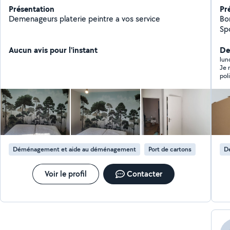
Présentation
Pr
Demenageurs platerie peintre a vos service
Bonjo
Sportif - Manutention
Net
Aucun avis pour l'instant
person
Der
moto s
lun
Je 
Ce 
poli et pro
de 
soin
Déménagement et aide au déménagement
Port de cartons
D
Voir le profil
Contacter