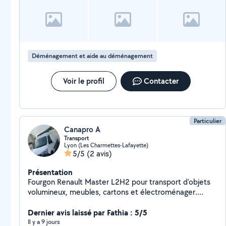
Déménagement et aide au déménagement
Voir le profil
Contacter
Particulier
Canapro A
Transport
Lyon (Les Charmettes-Lafayette)
5/5
(2 avis)
Présentation
Fourgon Renault Master L2H2 pour transport d'objets
volumineux, meubles, cartons et électroménager.
Matériel de protection disponible.
Dernier avis laissé par Fathia : 5/5
Il y a 9 jours