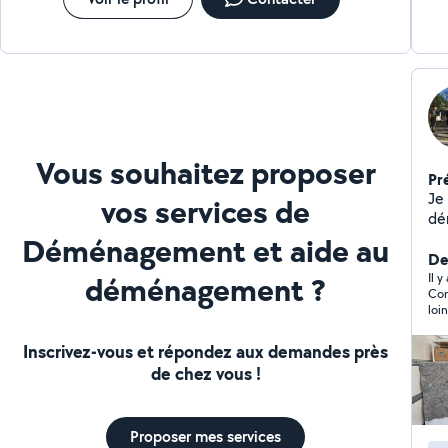
Vous souhaitez proposer
Pr
Je
vos services de
dé
la
Déménagement et aide au
si
De
déménagement ?
afi
Il y
Con
vous
loin
éq
rec
Inscrivez-vous et répondez aux demandes près
de chez vous !
Proposer mes services