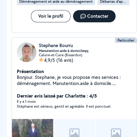
Déménagement et aide au déménagement
Débarras d'appartement
Voir le profil
Contacter
Particulier
Stephane Bourru
Manutention.aide à domicileqq
Caluire-et-Cuire (Bissardon)
4,9/5
(16 avis)
Présentation
Bonjour. Stephane, je vous propose mes services :
déménagement. Manutention.aide à domicile.
Courses... Je peux me rendre disponible très
rapidement , j habite caluire et je me déplace en
Dernier avis laissé par Charlotte : 4/5
voiture ou vélo pour intervention Lyon. Je suis sérieux ,
Il y a 1 mois
Stéphane est sérieux, gentil et agréable. Il est ponctuel.
efficace.. Au plaisir. Et à bientôt. Stephane