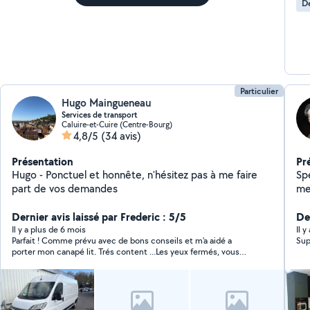
D
Particulier
Hugo Maingueneau
Services de transport
Caluire-et-Cuire (Centre-Bourg)
4,8/5
(34 avis)
Présentation
Pr
Hugo - Ponctuel et honnête, n'hésitez pas à me faire
Sp
part de vos demandes
mes
alu
Dernier avis laissé par Frederic : 5/5
es
De
ré
Il y a plus de 6 mois
Il y
Parfait ! Comme prévu avec de bons conseils et m'a aidé a
Sup
de 
porter mon canapé lit. Trés content ...Les yeux fermés, vous
rép
pouvez y aller... Frédéric
d'é
se
dé