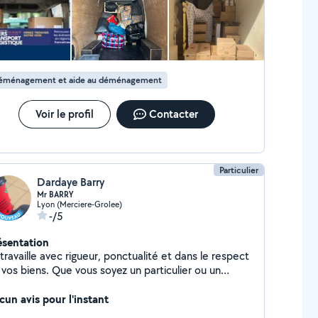
éménagement et aide au déménagement
Voir le profil
Contacter
Particulier
Dardaye Barry
Mr BARRY
Lyon (Merciere-Grolee)
-/5
ésentation
travaille avec rigueur, ponctualité et dans le respect
 vos biens. Que vous soyez un particulier ou un
ofessionnel, je m'adapte à vos besoins pour vous
rir un service rapide, efficace et de qualité. Je peux
cun avis pour l'instant
 déplacer si vous étés loins.