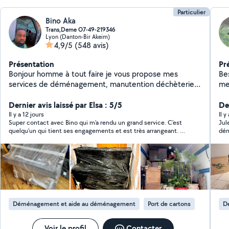
Particulier
Bino Aka
Trans,Deme O7-49-219346
Lyon (Danton-Bir Akeim)
4,9/5
(548 avis)
Présentation
Pr
Bonjour homme à tout faire je vous propose mes
Besoin d
services de déménagement, manutention déchèteries.
me c
n'hésitez pas à me contacter directement par
di
téléphone ( SMS ou appel ) Via mon numéro téléphone
Dernier avis laissé par Elsa : 5/5
De
affiché sur mon profil je suis disponible à tout moment.
Il y a 12 jours
Il y
Super contact avec Bino qui m’a rendu un grand service. C’est
Jul
Au plaisir. PS ; ATTENTION étant une personne polie et
quelqu’un qui tient ses engagements et est très arrangeant. Je
dé
courtois avec tous les voisins. les personnes qui
recommande vivement. Il a trouvé des solutions pour m’aider
mettent des mauvais avis à 1-2-3-4 sans raisons, sans
dans une situation assez urgente. Très réactif. Je ferai à
fondement sans prestation qui diminuent ( les
nouveau appel à ses services si j’ai besoin d’une aide rapide et
fiable!
pourcentages de mes nombreux bons avis) juste pour
déverser leurs haines et frustrations ne seront pas
tolérés votre profil sera massivement signalée et
bannit de la plate-forme Allôvoisin pour comportement
Déménagement et aide au déménagement
Port de cartons
D
haineux abusif et inapproprié vous êtes prévenus.
Voir le profil
Contacter