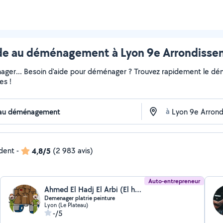
 au déménagement à Lyon 9e Arrondissem
ger... Besoin d'aide pour déménager ? Trouvez rapidement le démén
es !
à
ndent
-
4,8/5
(2 983 avis)
Auto-entrepreneur
Ahmed El Hadj El Arbi (El hadj)
Demenager platrie peinture
Lyon (Le Plateau)
-/5