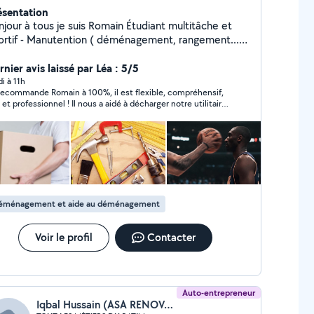
ésentation
ur à tous je suis Romain Étudiant multitâche et
 ( déménagement, rangement...) -
toyage ( jardin, voiture, Maison, vitre,...) - Aide à la
ne ( course,...) Moyen de déplacement : vélo /
nier avis laissé par Léa : 5/5
elon la distance Disponible et ce même le Soir
di à 11h
recommande Romain à 100%, il est flexible, compréhensif,
serait avec plaisir que je vous aiderai
fessionnel ! Il nous a aidé à décharger notre utilitaire
déménagement afin de tout monter à l’appartement avec
 et organisation, je referai appel à lui !
éménagement et aide au déménagement
Voir le profil
Contacter
Auto-entrepreneur
Iqbal Hussain (ASA RENOVATION BÂTIMENT)