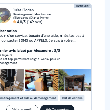
Particulier
Jules Florian
Déménagement, Manutention
Villeurbanne (Charles-Hernu)
4,8/5
(149 avis)
ésentation
'un service, besoin d'une aide, n'hésitez pas à
ontacter ! SMS ou APPELS, Je suis à votre
sposition au O745747983.
rnier avis laissé par Alexandre : 5/5
 a 14 jours
es est top, performant soigné. Génial pour un
ménagement
éménagement et aide au déménagement
Port de cartons
Voir le profil
Contacter