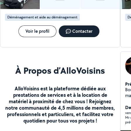
dé
Déménagement et aide au déménagement
D
Voir le profil
Contacter
À Propos d’AlloVoisins
Pr
AlloVoisins est la plateforme dédiée aux
Bo
prestations de services et à la location de
ma
matériel à proximité de chez vous ! Rejoignez
notre communauté de 4,5 millions de membres,
Der
ven
professionnels et particuliers, et facilitez votre
Mr 
quotidien pour tous vos projets !
pré
:) à