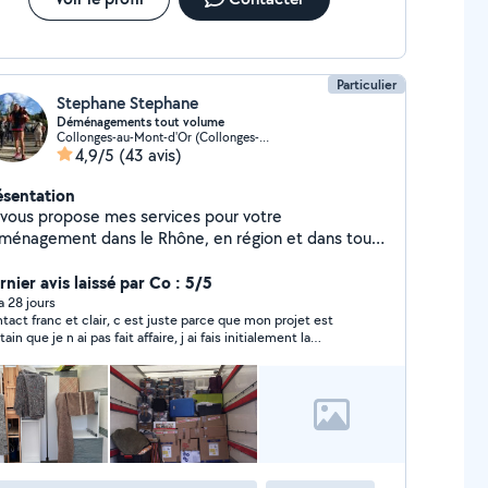
Particulier
Stephane Stephane
Déménagements tout volume
Collonges-au-Mont-d'Or (Collonges-au-Mont-d'Or)
4,9/5
(43 avis)
ésentation
 vous propose mes services pour votre
ménagement dans le Rhône, en région et dans tout
 France. Nous pouvons travailler jusqu'à 6 personnes
 nécessaire. En cas de besoin je peux me déplacer
rnier avis laissé par Co : 5/5
n d'établir un devis. N'hésitez pas à contacter cela ne
 a 28 jours
tact franc et clair, c est juste parce que mon projet est
 engage en rien. Cordialement Stéphane & son
tain que je n ai pas fait affaire, j ai fais initialement la
uipe
herche pour une amie