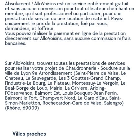
Absolument ! AlloVoisins est un service entièrement gratuit
et sans aucune commission pour tout utilisateur cherchant un
membre, qu’il soit professionnel ou particulier, pour une
prestation de service ou une location de matériel. Payez
uniquement le prix de la prestation, fixé par vous,
demandeur, et l’offreur.
Vous pouvez réaliser le paiement en ligne de la prestation
directement sur AlloVoisins, sans aucune commission ni frais
bancaires.
Sur AlloVoisins, trouvez toutes les prestations de services
pour réaliser votre projet de Chaudronnerie - Soudure sur la
ville de Lyon 9e Arrondissement (Saint-Pierre de Vaise, Le
Chateau, La Sauvegarde, Les 3 Gouttes-Grand Champ,
l'Industrie-Le Bourg, Le Plateau, Montessuy-Le Vergoin, Le
Beal-Gorge de Loup, Mairie, La Griviere, Arloing-
l'Observance, Balmont Est, Louis Bouquet-Jean Perrin,
Balmont le Fort, Champvert Nord, La Gare d'Eau, Saint-
Simon-Marietton, Rochecardon-Gare de Vaise, Salengro)
(Rhône, 69009)
Villes proches