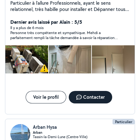
Particulier à l'allure Professionnels, ayant le sens
relationnel, très habille pour installer et Dépanner tous
ce qui est électrique, Climatisation et Pompe à Chaleur:
Electroménager, Portail, Volet, Store, Tableau
Dernier avis laissé par Alain : 5/5
électrique, interphone Bac Pro, CAP, avec 20 ans
Il y a plus de 6 mois
Personne très compétente et sympathique. Mehdi a
d'expérience.
parfaitement rempli la tâche demandée à savoir la réparation
de ma porte de garage
Voir le profil
Contacter
Particulier
Arban Hysa
Arban
Tassin-la-Demi-Lune (Centre-Ville)