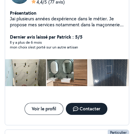
4,4/5
(77 avis)
Présentation
Jai plusieurs années dexpérience dans le métier. Je
propose mes services notamment dans la maçonnerie,
la pose de carrelage, la plomberie, lélectricité, la pose
de placo, etc.
Dernier avis laissé par Patrick : 5/5
Il y a plus de 6 mois
mon choix s'est porté sur un autre artisan
Voir le profil
Contacter
Particulier