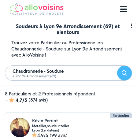
Soudeurs à Lyon 9e Arrondissement (69) et
alentours
Trouvez votre Particulier ou Professionnel en
Chaudronnerie - Soudure sur Lyon 9e Arrondissement
avec AlloVoisins !
Chaudronnerie - Soudure
Reche
à Lyon 9e Arrondissement (69)
8 Particuliers et 2 Professionnels répondent
-
4,7/5
(874 avis)
Particulier
Kévin Perriot
Metallier,soudeur,tôlier
Lyon (Le Plateau)
4,9/5
(99 avis)