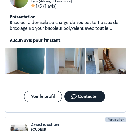
Lyon (Arloing-l'Observance)
1/5
(1 avis)
Présentation
Bricoleur à domicile se charge de vos petite travaux de
bricolage Bonjour bricoleur polyvalent avec tout le
matériel nécessaire , je vous propose mes services :
Pose des cuisines équipées. Montage démontage de
Aucun avis pour l'instant
tous types des meubles ( table , armoire, commode , lit
, meuble de salon ) Bricolage divers : fixation des
tringles rideaux , lustres,cadres , miroirs , support TV -
Travaux des bâtiments également en général papier
peint panteur placo plâtre........ et ect. Pour plus
d'informations n'hésitez pas m'envoyer msg merci
Voir le profil
Contacter
Particulier
Zviad ioseliani
SOUDEUR