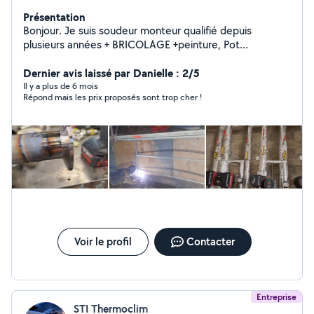
Présentation
Bonjour. Je suis soudeur monteur qualifié depuis
plusieurs années + BRICOLAGE +peinture, Pot
échappement moto et voiture camion ,+ plaques fines
ou épaisses.
Dernier avis laissé par Danielle : 2/5
Il y a plus de 6 mois
Répond mais les prix proposés sont trop cher !
Voir le profil
Contacter
Entreprise
STI Thermoclim