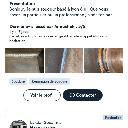
Présentation
Bonjour, Je suis soudeur basé à lyon 8 e . Que vous
soyez un particulier ou un professionnel, n'hésitez pas à
me contacter pour tous vos travaux de soudure ou
toute intervention en lien avec le métal (aluminium -
Dernier avis laissé par Anoucheh : 5/5
acier-inox-) . MINIMUM INTERVENTION 60 Secteur
Il y a 17 jours
parfait, réactif professionnel et gentil je referai appel à lui sans
Lyon 8ème Bonne journée à vous !
hésitation
Soudure
Réparation de soudure
Voir le profil
Contacter
Particulier
Lakdar Soualmia
Monteur soudeur