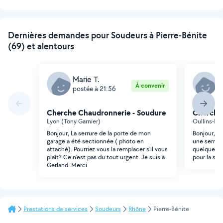
Dernières demandes pour Soudeurs à Pierre-Bénite
(69) et alentours
Marie T.
D
À convenir
postée à 21:56
p
Cherche Chaudronnerie - Soudure
Cherche
Lyon (Tony Garnier)
Oullins-Pie
Bonjour, La serrure de la porte de mon
Bonjour, j
garage a été sectionnée ( photo en
une serrur
attaché). Pourriez vous la remplacer s'il vous
quelque ve
plaît? Ce n'est pas du tout urgent. Je suis à
pour la ser
Gerland. Merci
Prestations de services
Soudeurs
Rhône
Pierre-Bénite