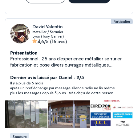
Particulier
David Valentin
Metallier / Serrurier
Lyon (Tony Garnier)
4,6/5
(16 avis)
Présentation
Professionnel , 25 ans d'experience métallier serrurier
fabrication et pose divers ouvrages métalliques
dépannage multiservices soudure Acier Inox menuiseries
alu PVC fabrication mobilier et etageres métalliques sur
Dernier avis laissé par Daniel : 2/5
mesure TARIFS ( ne comprend pas les fournitures a
Il y a plus de 6 mois
après un bref échange par message silence radio ne lis même
votre charge ) 50 la premiere heure ( + 30 / heure ) si
plus les messages depuis 3 jours . très déçu de cette personne
petite intervention de moins d'une heure : 30 Forfaits
??
Ouverture porte / Boites aux lettres avec ou sans
remplacement cylindre A coté de cela : je travaille aussi
dans la production et composition musicale , le
mastering et le traitement acoustique et également en
parallèle sur l'infographie pour divers supports visuels
Soudure