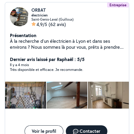
Entreprise
ORBAT
électricien
Saint-Genis-Laval (Guilloux)
4,9/5
(62 avis)
Présentation
À la recherche d'un électricien à Lyon et dans ses
environs ? Nous sommes là pour vous, prêts à prendre
en charge vos travaux électriques. Que ce soit pour une
rénovation partielle ou totale, une mise aux normes, ou
Dernier avis laissé par Raphaël : 5/5
même l'installation d'une simple prise, nous sommes à
Il y a 4 mois
Très disponible et efficace. Je recommande.
votre disposition. Chez ORBAT, nous nous engageons à
vous offrir un service de qualité. De plus, nous tenons à
vous informer que nos devis sont gratuits ! Nous nous
feront un plaisir de discuter de vos besoins électriques,
de vous conseiller et de vous proposer des solutions
adaptées. N'hésitez pas à nous contacter pour obtenir
plus d'informations. A bientôt !
Voir le profil
Contacter