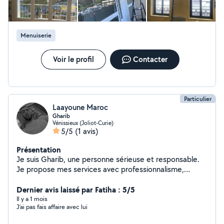
Menuiserie
Voir le profil
Contacter
Particulier
Laayoune Maroc
Gharib
Vénissieux (Joliot-Curie)
5/5
(1 avis)
Présentation
Je suis Gharib, une personne sérieuse et responsable.
Je propose mes services avec professionnalisme,
honnêteté et respect des délais. Mon objectif est de
satisfaire les clients en offrant un travail de qualité à un
Dernier avis laissé par Fatiha : 5/5
prix raisonnable. N'hésitez pas à me contacter pour
Il y a 1 mois
J’ai pas fais affaire avec lui
toute information.