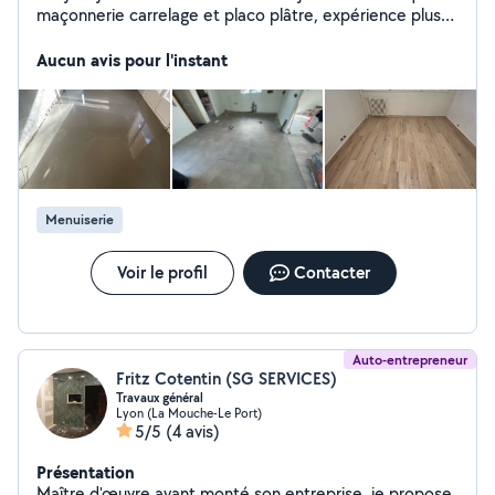
maçonnerie carrelage et placo plâtre, expérience plus
de 15 ans.
Aucun avis pour l'instant
Menuiserie
Voir le profil
Contacter
Auto-entrepreneur
Fritz Cotentin (SG SERVICES)
Travaux général
Lyon (La Mouche-Le Port)
5/5
(4 avis)
Présentation
Maître d'œuvre ayant monté son entreprise, je propose