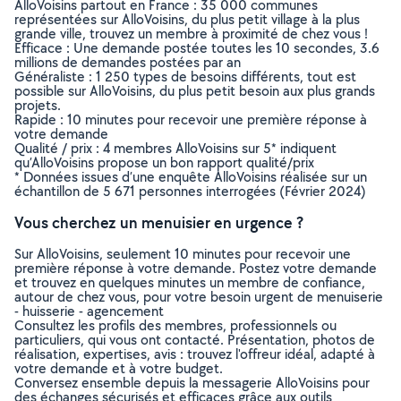
AlloVoisins partout en France : 35 000 communes
représentées sur AlloVoisins, du plus petit village à la plus
grande ville, trouvez un membre à proximité de chez vous !
Efficace : Une demande postée toutes les 10 secondes, 3.6
millions de demandes postées par an
Généraliste : 1 250 types de besoins différents, tout est
possible sur AlloVoisins, du plus petit besoin aux plus grands
projets.
Rapide : 10 minutes pour recevoir une première réponse à
votre demande
Qualité / prix : 4 membres AlloVoisins sur 5* indiquent
qu’AlloVoisins propose un bon rapport qualité/prix
* Données issues d’une enquête AlloVoisins réalisée sur un
échantillon de 5 671 personnes interrogées (Février 2024)
Vous cherchez un menuisier en urgence ?
Sur AlloVoisins, seulement 10 minutes pour recevoir une
première réponse à votre demande. Postez votre demande
et trouvez en quelques minutes un membre de confiance,
autour de chez vous, pour votre besoin urgent de menuiserie
- huisserie - agencement
Consultez les profils des membres, professionnels ou
particuliers, qui vous ont contacté. Présentation, photos de
réalisation, expertises, avis : trouvez l'offreur idéal, adapté à
votre demande et à votre budget.
Conversez ensemble depuis la messagerie AlloVoisins pour
des échanges sécurisés et efficaces grâce aux outils