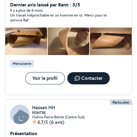
montage de meubles ainsi que la pose . Toutes les
Dernier avis laissé par Rami : 5/5
photos sont mes propres réalisations et non pas des
Il y a plus de 6 mois
Un travail irréprochable et un homme en or. Merci pour le
photos prise par Google . On ne devient pas cuisiniste
service Raf
du jour au lendemain mais avec des années
d'expérience . PS: je ne repasserai plus derrière des
cuisines mal posées ou des cuisines inachevés merci.
Menuiserie
Voir le profil
Contacter
Particulier
Hassan HH
PEINTRE
Oullins-Pierre-Bénite (Centre-Sud)
4,7/5
(6 avis)
Présentation