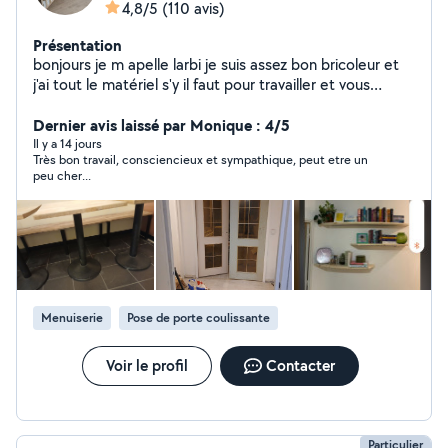
4,8/5
(110 avis)
Présentation
bonjours je m apelle larbi je suis assez bon bricoleur et
j'ai tout le matériel s'y il faut pour travailler et vous
satisfaire je peux aussi vous conseiller dans vos travaux ,
rénovation., aménagement d intérieur .montage de
Dernier avis laissé par Monique : 4/5
meuble cuisine décoration et aussi réparation et
Il y a 14 jours
Très bon travail, consciencieux et sympathique, peut etre un
fabrication d ouvrages métalliques. De préférence
peu cher...
travailler avec des personnes réalistes et non des
marchands de tapis. Devis gratuit
Menuiserie
Pose de porte coulissante
Voir le profil
Contacter
Particulier