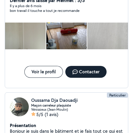
Dernier avis laissé par Mehmet : 5/5
Il y a plus de 6 mois
bon travail il touche a tout je recommande
Voir le profil
Contacter
Particulier
Oussama Dja Daouadji
Maçon carreleur plaquiste
Vénissieux (Jean-Moulin)
5/5
(1 avis)
Présentation
Bonjour je suis dans le bâtiment et je fais tout ce qui est