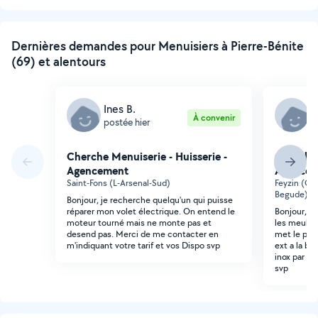
suivante
Dernières demandes pour Menuisiers à Pierre-Bénite
(69) et alentours
Ines B.
M
À convenir
postée hier
p
Cherche Menuiserie - Huisserie -
Cherche 
Agencement
Agencem
Saint-Fons (L-Arsenal-Sud)
Feyzin (Ge
Begude)
Bonjour, je recherche quelqu'un qui puisse
réparer mon volet électrique. On entend le
Bonjour, j
moteur tourné mais ne monte pas et
les meuble
desend pas. Merci de me contacter en
met le plan
m'indiquant votre tarif et vos Dispo svp
ext a la bo
inox par un
svp