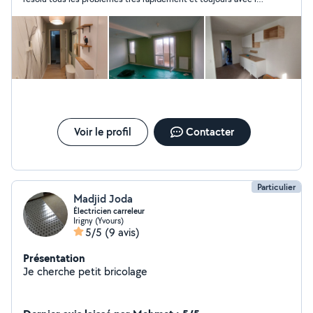
sourire Merci Farid
Voir le profil
Contacter
Particulier
Madjid Joda
Électricien carreleur
Irigny (Yvours)
5/5
(9 avis)
Présentation
Je cherche petit bricolage