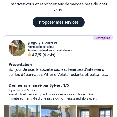
Inscrivez-vous et répondez aux demandes près de chez
vous !
Proposer mes services
Entreprise
gregory albanese
Menuiserie extérieur
Sainte-Foy-lès-Lyon (Les-Balmes)
4,3/5
(6 avis)
Présentation
Bonjour Je suis la société sud est fenêtres J'interviens
sur les dépannages Vitrerie Volets roulants et battants
Stores intérieur extérieur Menuiserie bois aluminium pvc
Dernier avis laissé par Sylvie : 1/5
Pergolas Neuf et rénovation Porte de garage Et portail
Il y a plus de 6 mois
Prend rdv et me vient pas ! Trouve des excuses de dernière
minute et ment Me dit ne pas avoir vu messssagd alors que
j’avais la confirmation qu’ils avaient été lu ! Ne me demande
meme pas mon adresse et me dit être près de chez moi! A fuir !
M’a fait perdre mon temps et repousser une question plus
qu’urgente !