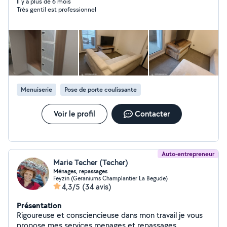
Il y a plus de 6 mois
Très gentil est professionnel
Menuiserie
Pose de porte coulissante
Voir le profil
Contacter
Auto-entrepreneur
Marie Techer (Techer)
Ménages, repassages
Feyzin (Geraniums Champlantier La Begude)
4,3/5
(34 avis)
Présentation
Rigoureuse et consciencieuse dans mon travail je vous
propose mes services menages et repassages