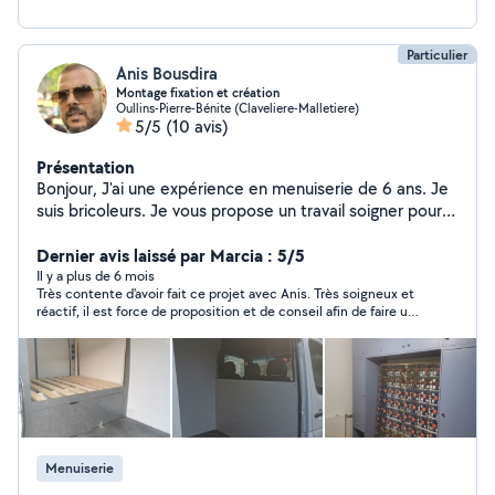
Particulier
Anis Bousdira
Montage fixation et création
Oullins-Pierre-Bénite (Claveliere-Malletiere)
5/5
(10 avis)
Présentation
Bonjour, J'ai une expérience en menuiserie de 6 ans. Je
suis bricoleurs. Je vous propose un travail soigner pour
tous type de montage, démontage de meuble, pose
des lustres, rideaux et tous type de bricolages...
Dernier avis laissé par Marcia : 5/5
Cordialement,
Il y a plus de 6 mois
Très contente d'avoir fait ce projet avec Anis. Très soigneux et
réactif, il est force de proposition et de conseil afin de faire un
bon travail, en plus d'être quelqu'un de sympathique. Ça ne sera
pas le dernier projet avec lui!
Menuiserie