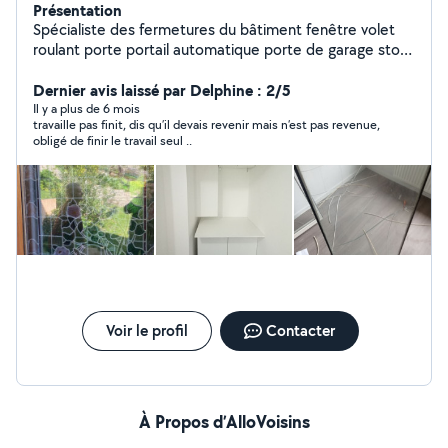
Présentation
Spécialiste des fermetures du bâtiment fenêtre volet
roulant porte portail automatique porte de garage store
électrique manuel électricité dépannage et pose dispo
au tel 24/7 hésitez pas758391196
Dernier avis laissé par Delphine : 2/5
Il y a plus de 6 mois
travaille pas finit, dis qu’il devais revenir mais n’est pas revenue,
obligé de finir le travail seul ..
Voir le profil
Contacter
À Propos d’AlloVoisins