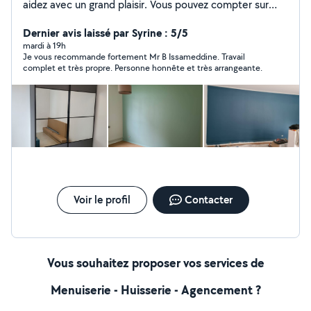
aidez avec un grand plaisir. Vous pouvez compter sur
moi pour faire des travaux de peinture montage de
meubles récupérer des objets dans les magasins. Je
Dernier avis laissé par Syrine : 5/5
suis à votre service.
mardi à 19h
Je vous recommande fortement Mr B Issameddine. Travail
complet et très propre. Personne honnête et très arrangeante.
Voir le profil
Contacter
Vous souhaitez proposer vos services de
Menuiserie - Huisserie - Agencement ?