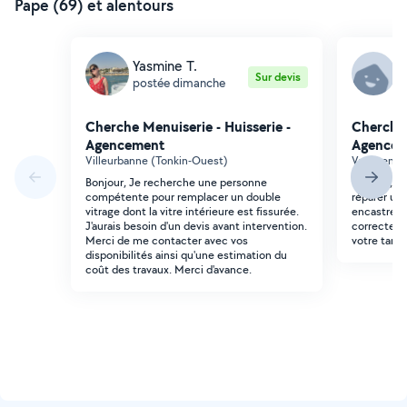
Pape (69) et alentours
Yasmine T.
E
Sur devis
postée dimanche
p
Cherche Menuiserie - Huisserie -
Cherche 
Agencement
Agencem
Villeurbanne (Tonkin-Ouest)
Vaulx-en-Ve
Bonjour, Je recherche une personne
Bonjour, J
compétente pour remplacer un double
réparer un
vitrage dont la vitre intérieure est fissurée.
encastré. L
J'aurais besoin d'un devis avant intervention.
correcteme
Merci de me contacter avec vos
votre tarif 
disponibilités ainsi qu'une estimation du
coût des travaux. Merci d'avance.