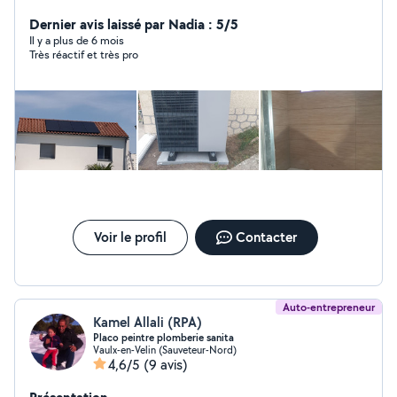
services, n'hésitez pas pour tout renseignement, Tous
corps d'état agréé rge
Dernier avis laissé par Nadia : 5/5
Il y a plus de 6 mois
Très réactif et très pro
Voir le profil
Contacter
Auto-entrepreneur
Kamel Allali (RPA)
Placo peintre plomberie sanita
Vaulx-en-Velin (Sauveteur-Nord)
4,6/5
(9 avis)