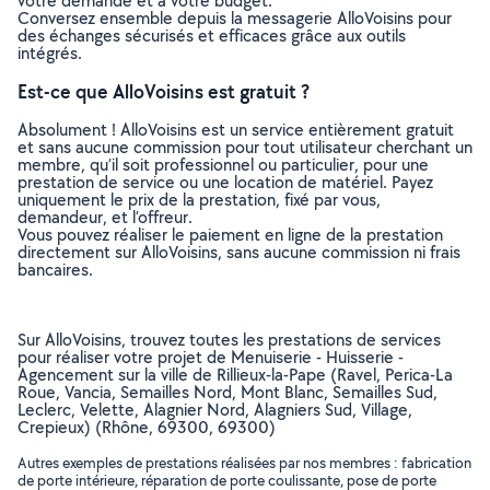
votre demande et à votre budget.
Conversez ensemble depuis la messagerie AlloVoisins pour
des échanges sécurisés et efficaces grâce aux outils
intégrés.
Est-ce que AlloVoisins est gratuit ?
Absolument ! AlloVoisins est un service entièrement gratuit
et sans aucune commission pour tout utilisateur cherchant un
membre, qu’il soit professionnel ou particulier, pour une
prestation de service ou une location de matériel. Payez
uniquement le prix de la prestation, fixé par vous,
demandeur, et l’offreur.
Vous pouvez réaliser le paiement en ligne de la prestation
directement sur AlloVoisins, sans aucune commission ni frais
bancaires.
Sur AlloVoisins, trouvez toutes les prestations de services
pour réaliser votre projet de Menuiserie - Huisserie -
Agencement sur la ville de Rillieux-la-Pape (Ravel, Perica-La
Roue, Vancia, Semailles Nord, Mont Blanc, Semailles Sud,
Leclerc, Velette, Alagnier Nord, Alagniers Sud, Village,
Crepieux) (Rhône, 69300, 69300)
Autres exemples de prestations réalisées par nos membres : fabrication
de porte intérieure, réparation de porte coulissante, pose de porte