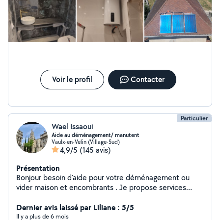
Voir le profil
Contacter
Particulier
Wael Issaoui
Aide au déménagement/ manutent
Vaulx-en-Velin (Village-Sud)
4,9/5
(145 avis)
Présentation
Bonjour besoin d'aide pour votre déménagement ou
vider maison et encombrants . Je propose services
fiables ,rapide,et soigneux pour transporter vos objets/
cartons/meubles.
Dernier avis laissé par Liliane : 5/5
Il y a plus de 6 mois