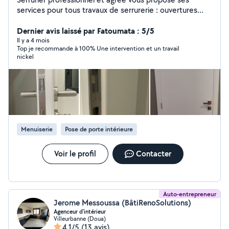
services pour tous travaux de serrurerie : ouvertures
porte claqué ouverture porte ( clé perdu serrure
bloquée ...)changements de serrures, remplacements
Dernier avis laissé par Fatoumata : 5/5
de cylindres et serrure rajout de point de sécurité
Il y a 4 mois
Top je recommande à 100% Une intervention et un travail
Menuiserie Changement porte blindée (porte intérieure
nickel
et extérieure..... Ajustement porte d'entrée et
intérieure Réparation Serrurier dépannage urgence
Intervention 24h/24 et 7j/7. Travail soigné dans le
respect des normes professionnelles. Devis gratuit et
rapide agréé assurance si vous avez 1 assurance
habitation on et agréé assurance votre intervention
peut être prit en charge par assurance.
Menuiserie
Pose de porte intérieure
Voir le profil
Contacter
Auto-entrepreneur
Jerome Messoussa (BâtiRenoSolutions)
Agenceur d'intérieur
Villeurbanne (Doua)
4,1/5
(13 avis)