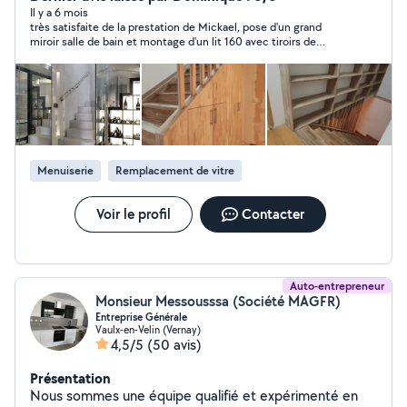
Il y a 6 mois
très satisfaite de la prestation de Mickael, pose d'un grand
miroir salle de bain et montage d'un lit 160 avec tiroirs de
rangement. il est très professionnel, méticuleux, ponctuel et
de plus sympathique. Je recommande à 200%. Encore merci
Michael.
Menuiserie
Remplacement de vitre
Voir le profil
Contacter
Auto-entrepreneur
Monsieur Messousssa (Société MAGFR)
Entreprise Générale
Vaulx-en-Velin (Vernay)
4,5/5
(50 avis)
Présentation
Nous sommes une équipe qualifié et expérimenté en