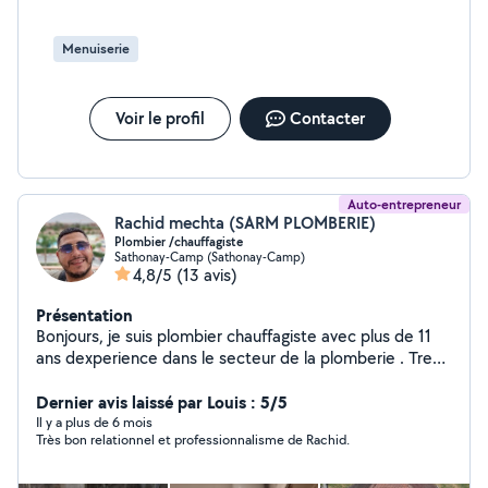
Menuiserie
Voir le profil
Contacter
Auto-entrepreneur
Rachid mechta (SARM PLOMBERIE)
Plombier /chauffagiste
Sathonay-Camp (Sathonay-Camp)
4,8/5
(13 avis)
Présentation
Bonjours, je suis plombier chauffagiste avec plus de 11
ans dexperience dans le secteur de la plomberie . Tres
souriant et competant dans mon domaine. Sarm
plomberie a 100% de client satisfait . C'est pour cela
Dernier avis laissé par Louis : 5/5
que je vous propose ma canditature pour vos travaux de
Il y a plus de 6 mois
Très bon relationnel et professionnalisme de Rachid.
plomberie .