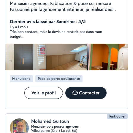
Menuisier agenceur Fabrication & pose sur mesure
Passionné par l'agencement intérieur, je réalise des
projets sur mesure adaptés à vos besoins : dressings,
bibliothèques, bureaux, banquettes, rangements et
Dernier avis laissé par Sandrine : 5/5
mobilier personnalisé. Expérience en agencement
Il y a 1 mois
Très bon contact, mais le devis ne rentrait pas dans mon
résidentiel et professionnel (bureaux, commerces,
budget.
espaces d'accueil). Chaque projet est réalisé avec soin,
précision et souci du détail. Secteur : Lyon et
agglomération.
Menuiserie
Pose de porte coulissante
Voir le profil
Contacter
Particulier
Mohamed Guitoun
Menuisier bois poseur agenceur
Villeurbanne (Croix-Luizet-Est)