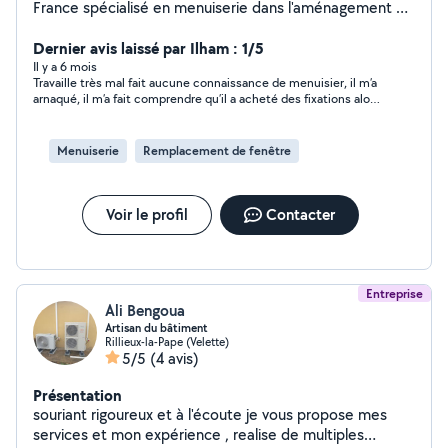
France spécialisé en menuiserie dans l'aménagement et
la rénovation intérieur l'équipe et composer d'un peintre
/ plombier / électricien / carreleur / plaquiste selon
Dernier avis laissé par Ilham : 1/5
votre demande un technicien adapter seras ravis de
Il y a 6 mois
Travaille très mal fait aucune connaissance de menuisier, il m’a
vous aider a très petit prix pour nos voisins
arnaqué, il m’a fait comprendre qu’il a acheté des fixations alors
qu’il a utilisé des morceaux des rail dégueulasse son travail l il
m’a fait encaisser à l’avance soi-disant pour acheter les pièces il
devrait retourner pour refaire son travail et terminer plus de
Menuiserie
Remplacement de fenêtre
nouvelles arnaquer tout simplement Vous inquiétez pas,
Monsieur tout payer dans la vie, vous allez pas loin avec cet
argent’.
Voir le profil
Contacter
Entreprise
Ali Bengoua
Artisan du bâtiment
Rillieux-la-Pape (Velette)
5/5
(4 avis)
Présentation
souriant rigoureux et à l'écoute je vous propose mes
services et mon expérience , realise de multiples