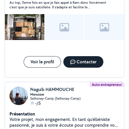
Au top, 3eme fois en que je fais appel à Kam donc forcément
c’est que je suis satisfaite. Il s’adapte et facilite le
déménagement malgré les contraintes. N’hésitez pas à faire
appel à lui son travail est sérieux !
Voir le profil
Contacter
Auto-entrepreneur
Naguib HAMMOUCHE
Menuisier
Sathonay-Camp (Sathonay-Camp)
-/5
Présentation
Votre projet, mon engagement. En tant qu'ébéniste
passionné, je suis à votre écoute pour comprendre vos