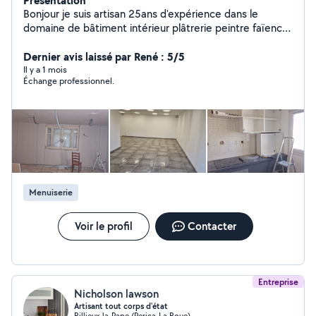
Présentation
Bonjour je suis artisan 25ans d'expérience dans le
domaine de bâtiment intérieur plâtrerie peintre faïence
carrelage plomberie sanitaire disponible 24h24
Dernier avis laissé par René : 5/5
Il y a 1 mois
Échange professionnel.
Menuiserie
Voir le profil
Contacter
Entreprise
Nicholson lawson
Artisant tout corps d'état
Rillieux-la-Pape (Perica-La Roue)