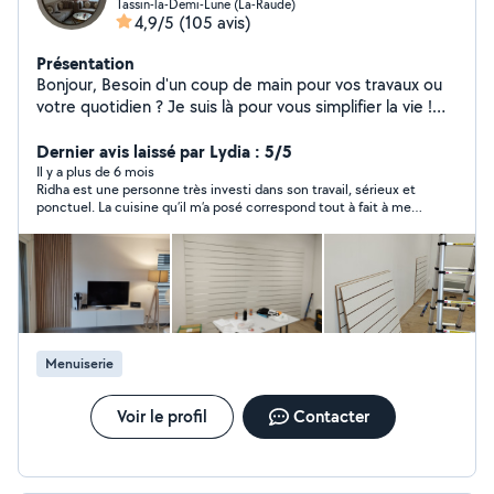
Tassin-la-Demi-Lune (La-Raude)
4,9/5
(105 avis)
Présentation
Bonjour, Besoin d'un coup de main pour vos travaux ou
votre quotidien ? Je suis là pour vous simplifier la vie !
Polyvalent, sérieux et toujours de bonne humeur, je vous
propose mes services pour : Nettoyage (maison,
Dernier avis laissé par Lydia : 5/5
appartement, fin de chantier) Montage de meubles
Il y a plus de 6 mois
Ridha est une personne très investi dans son travail, sérieux et
Entretien des espaces verts Petits travaux d'électricité
ponctuel. La cuisine qu’il m’a posé correspond tout à fait à mes
et de plomberie Peinture et pose de parquet Entretien
attentes, très professionnel. Prix raisonnable. Je suis ravie de la
de climatisation Aide à la personne (courses, petits
pose de ma cuisine. Je vous le recommande. Je vous remercie
services, accompagnement)
infiniment.
Menuiserie
Voir le profil
Contacter