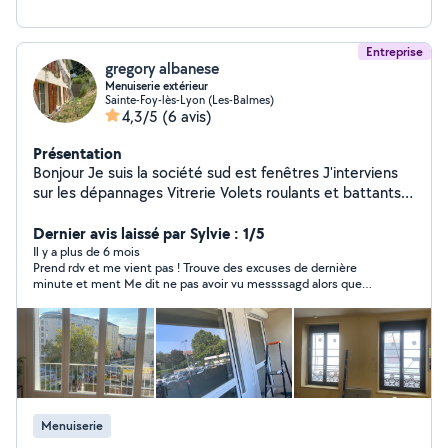
Entreprise
gregory albanese
Menuiserie extérieur
Sainte-Foy-lès-Lyon (Les-Balmes)
4,3/5
(6 avis)
Présentation
Bonjour Je suis la société sud est fenêtres J'interviens
sur les dépannages Vitrerie Volets roulants et battants
Stores intérieur extérieur Menuiserie bois aluminium pvc
Dernier avis laissé par Sylvie : 1/5
Pergolas Neuf et rénovation Porte de garage Et portail
Il y a plus de 6 mois
Prend rdv et me vient pas ! Trouve des excuses de dernière
minute et ment Me dit ne pas avoir vu messssagd alors que
j’avais la confirmation qu’ils avaient été lu ! Ne me demande
meme pas mon adresse et me dit être près de chez moi! A fuir !
M’a fait perdre mon temps et repousser une question plus
qu’urgente !
Menuiserie