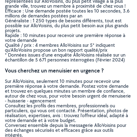
représentées sur AlloVoisins, du plus petit village à la plus
grande ville, trouvez un membre à proximité de chez vous !
Efficace : Une demande postée toutes les 10 secondes, 3.6
millions de demandes postées par an
Généraliste : 1 250 types de besoins différents, tout est
possible sur AlloVoisins, du plus petit besoin aux plus grands
projets.
Rapide : 10 minutes pour recevoir une première réponse à
votre demande
Qualité / prix : 4 membres AlloVoisins sur 5* indiquent
qu’AlloVoisins propose un bon rapport qualité/prix
* Données issues d’une enquête AlloVoisins réalisée sur un
échantillon de 5 671 personnes interrogées (Février 2024)
Vous cherchez un menuisier en urgence ?
Sur AlloVoisins, seulement 10 minutes pour recevoir une
première réponse à votre demande. Postez votre demande
et trouvez en quelques minutes un membre de confiance,
autour de chez vous, pour votre besoin urgent de menuiserie
- huisserie - agencement
Consultez les profils des membres, professionnels ou
particuliers, qui vous ont contacté. Présentation, photos de
réalisation, expertises, avis : trouvez l'offreur idéal, adapté à
votre demande et à votre budget.
Conversez ensemble depuis la messagerie AlloVoisins pour
des échanges sécurisés et efficaces grâce aux outils
intégrés.