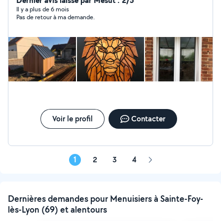
Dernier avis laissé par Mesut : 2/5
Il y a plus de 6 mois
Pas de retour à ma demande.
Voir le profil
Contacter
1
2
3
4
Page
suivante
Dernières demandes pour Menuisiers à Sainte-Foy-
lès-Lyon (69) et alentours