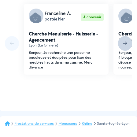
Franceline A.
D
À convenir
postée hier
p
Cherche Menuiserie - Huisserie -
Cherche 
Agencement
Agencem
Lyon (La Griviere)
Lyon (Le B
Bonjour, Je recherche une personne
Bonjour, je
bricoleuse et équipées pour fixer des
4 bloqueur
meubles hauts dans ma cuisine. Merci
dépose d un
d'avance
nouveau.
Prestations de services
Menuisiers
Rhône
Sainte-Foy-lès-Lyon