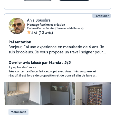
Particulier
Anis Bousdira
Montage fixation et création
Oullins-Pierre-Bénite (Claveliere-Malletiere)
5/5
(10 avis)
Présentation
Bonjour, J'ai une expérience en menuiserie de 6 ans. Je
suis bricoleurs. Je vous propose un travail soigner pour
tous type de montage, démontage de meuble, pose
des lustres, rideaux et tous type de bricolages...
Dernier avis laissé par Marcia : 5/5
Cordialement,
Il y a plus de 6 mois
Très contente d'avoir fait ce projet avec Anis. Très soigneux et
réactif, il est force de proposition et de conseil afin de faire un
bon travail, en plus d'être quelqu'un de sympathique. Ça ne sera
pas le dernier projet avec lui!
Menuiserie