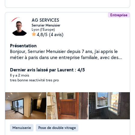
Entreprise
AG SERVICES
Serrurier Menuisier
Lyon (l'Europe)
4,8/5
(4 avis)
Présentation
Bonjour, Serrurier Menuisier depuis 7 ans, j'ai appris le
métier à paris dans une entreprise familiale, avec des
anciens. Je m'occupe de tous types d'interventions
concernant les portes/fenêtres/volets. Je dispose d'un
Dernier avis laissé par Laurent : 4/5
certificat pro, d'une assurance décennale et de la RGE.
Il y a 2 mois
tres bonne reactivité tres pro
Menuiserie
Pose de double vitrage