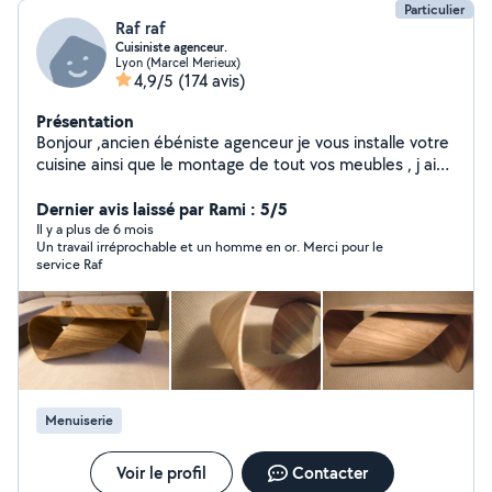
Particulier
Raf raf
Cuisiniste agenceur.
Lyon (Marcel Merieux)
4,9/5
(174 avis)
Présentation
Bonjour ,ancien ébéniste agenceur je vous installe votre
cuisine ainsi que le montage de tout vos meubles , j ai
20 années d'expérience dans la fabrication et le
montage de meubles ainsi que la pose . Toutes les
Dernier avis laissé par Rami : 5/5
photos sont mes propres réalisations et non pas des
Il y a plus de 6 mois
Un travail irréprochable et un homme en or. Merci pour le
photos prise par Google . On ne devient pas cuisiniste
service Raf
du jour au lendemain mais avec des années
d'expérience . PS: je ne repasserai plus derrière des
cuisines mal posées ou des cuisines inachevés merci.
Menuiserie
Voir le profil
Contacter