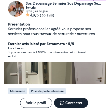
Sos Depannage Serrurier Sos Depannage Serrurier (sos dépannage serrurier 69)
Serrurier
Lyon (Les Belges)
4,9/5
(36 avis)
Présentation
Serrurier professionnel et agréé vous propose ses
services pour tous travaux de serrurerie : ouvertures
porte claqué ouverture porte ( clé perdu serrure
bloquée ...)changements de serrures, remplacements
Dernier avis laissé par Fatoumata : 5/5
de cylindres et serrure rajout de point de sécurité
Il y a 4 mois
Top je recommande à 100% Une intervention et un travail
Menuiserie Changement porte blindée (porte intérieure
nickel
et extérieure..... Ajustement porte d'entrée et
intérieure Réparation Serrurier dépannage urgence
Intervention 24h/24 et 7j/7. Travail soigné dans le
respect des normes professionnelles. Devis gratuit et
rapide agréé assurance si vous avez 1 assurance
habitation on et agréé assurance votre intervention
peut être prit en charge par assurance.
Menuiserie
Pose de porte intérieure
Voir le profil
Contacter