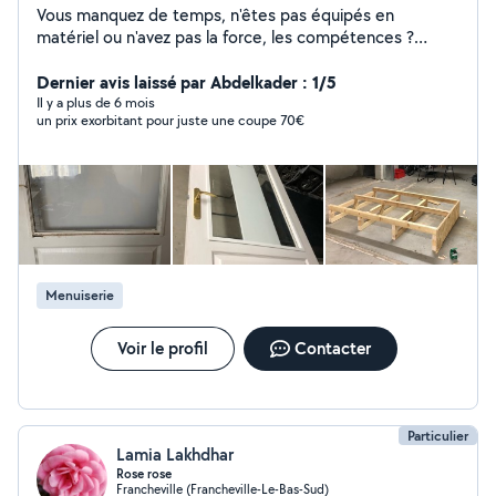
Vous manquez de temps, n'êtes pas équipés en
matériel ou n'avez pas la force, les compétences ?
Faites appel à AUR'ELLE BRICOLE pour réaliser des
travaux de bricolage à votre domicile. Clientèle de
Dernier avis laissé par Abdelkader : 1/5
particuliers ET professionnels PAR EXEMPLE : Montage
Il y a plus de 6 mois
un prix exorbitant pour juste une coupe 70€
de meubles en kit Découpe de plan de travail Pose de
moustiquaire Pose d'étagères, luminaires, tableaux, TV,
articles de SDB, etc. Installation de tringles à rideaux,
détecteur de fumée Remplacement de poignées de
porte MAIS AUSSI : Réalisation
menuiseries/agencements sur-mesure ou rénovation
d'articles en bois Entretien de terrasses et balcons
(nettoyage haute pression) ET réalisation de travaux de
Menuiserie
petit jardinage (si matériel fourni par le client)
Voir le profil
Contacter
Particulier
Lamia Lakhdhar
Rose rose
Francheville (Francheville-Le-Bas-Sud)