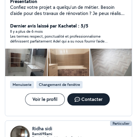
Présentation
Confiez votre projet a quelqu'un de métier. Besoin
d'aide pour des travaux de rénovation ? Je peux réaliser
vos projets et pour tous les budgets.
Dernier avis laissé par Kachetel : 5/5
Il y a plus de 6 mois
Les termes respect, ponctualité et professionnalisme
définissent parfaitement Adel qui a su nous fournir l'aide
nécessaire malgré les situations parfois complexes. Notre
famille le remercie pour tout le travail accompli. Nous
recommandons vivement Adel.
Menuiserie
Changement de fenêtre
Voir le profil
Contacter
Particulier
Ridha sidi
Rami69Rami