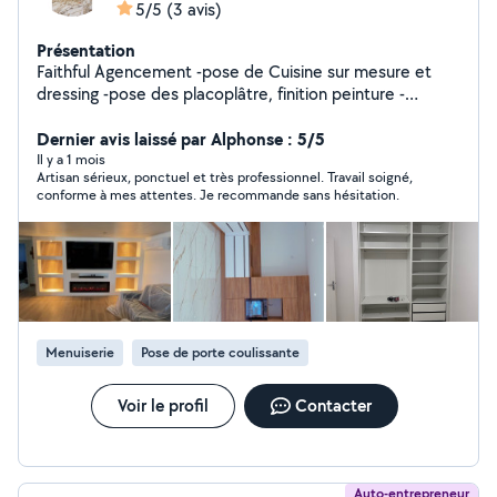
5/5
(3 avis)
Présentation
Faithful Agencement -pose de Cuisine sur mesure et
dressing -pose des placoplâtre, finition peinture -
Agencement intérieurs -pose de sol, lino, PVC, bois
Dernier avis laissé par Alphonse : 5/5
Il y a 1 mois
Artisan sérieux, ponctuel et très professionnel. Travail soigné,
conforme à mes attentes. Je recommande sans hésitation.
Menuiserie
Pose de porte coulissante
Voir le profil
Contacter
Auto-entrepreneur