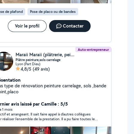
se de plafond
Pose de placo ou de bandes
Voir le profil
Contacter
Auto-entrepreneur
Maraii Maraii (plâtrerie, peinture, revêtement sols.murs)
Plâtre peinture,sols carrelage
Lyon (Part Dieu)
4,8/5
(49 avis)
ésentation
ype de rénovation peinture carrelage, sols ,bande
oint,placo
nier avis laissé par Camille : 5/5
 a 1 mois
ctif et arrangeant. Il sait faire appel à d’autres collègues
réaliser l’ensemble de la prestation. Il a pu faire toutes les
isons avec raccordement électrique et fait appel à
lqu’un pour des meubles et portes sur mesure. La verrière a
été faite et installé par une autre entreprise. Merci !