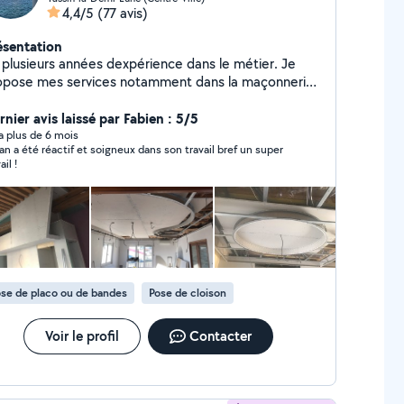
4,4/5
(77 avis)
ésentation
i plusieurs années dexpérience dans le métier. Je
opose mes services notamment dans la maçonnerie,
pose de carrelage, la plomberie, lélectricité, la pose
 placo, etc.
nier avis laissé par Fabien : 5/5
y a plus de 6 mois
an a été réactif et soigneux dans son travail bref un super
ail !
se de placo ou de bandes
Pose de cloison
Voir le profil
Contacter