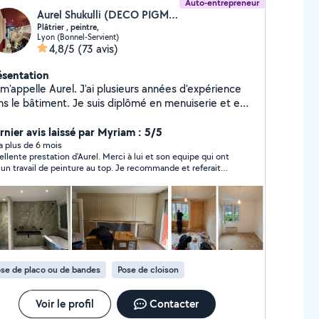
Auto-entrepreneur
Aurel Shukulli (DECO PIGMENT LYON)
Plâtrier , peintre,
Lyon (Bonnel-Servient)
4,8/5
(73 avis)
ésentation
m'appelle Aurel. J'ai plusieurs années d'expérience
ns le bâtiment. Je suis diplômé en menuiserie et en
nagement et finition du bâtiment. Mon expertise
étend à une gamme variée de travaux de bricolage,
rnier avis laissé par Myriam : 5/5
 des murs, la peinture, le ratissage
y a plus de 6 mois
ellente prestation d'Aurel. Merci à lui et son equipe qui ont
ande à joint. Je reste à votre disposition.
travail de peinture au top. Je recommande et referait
hésitez pas à me contacter! Je me déplace
l à lui si besoin.
tuitement pour voir les travaux et faire le devis Au
plaisir de travailler avec vous Bien cordialement Aurel
se de placo ou de bandes
Pose de cloison
Voir le profil
Contacter