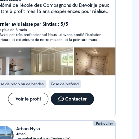
plômé de l'école des Compagnons du Devoir je peux
ttre à profit mes 15 ans d'expériences pour réaliser
s travaux de placo, carrelage, parquet et peinture
térieure et extérieure. N'hésitez pas à me contacter
nier avis laissé par Sintlat : 5/5
ur toute vos renovations email ou mon tel
y a plus de 6 mois
Azzal est très professionnel.Nous lui avons confié l'isolation
érieure et extérieure de notre maison ,et la peinture murs . Il
 à l'écoute ,avec une grande maîtrise des chantiers
solation et de peinture et de placo domaine où on l'a fait
ervenir .il est performant et a un grand panel de savoirs-
 .Il nous a conseillé sur l'isolation intérieure et a fait le job,
re intérieur et nous en sommes très contents du résultat
mme pour celui de l'isolation extérieure .Les peintures
ier aussi. Notre
ntier a été fini cette semaine ,et nous en sommes très
se de placo ou de bandes
Pose de plafond
r Azzal est de très bons conseils. Vous pouvez lui
t bienveillant et
s compréhensif.Personne très pro.
Voir le profil
Contacter
Particulier
Arban Hysa
Arban
Tassin-la-Demi-Lune (Centre-Ville)