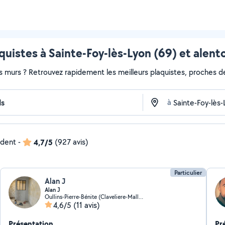
quistes à Sainte-Foy-lès-Lyon (69) et alent
s murs ? Retrouvez rapidement les meilleurs plaquistes, proches de
à
ndent
-
4,7/5
(927 avis)
Particulier
Alan J
Alan J
Oullins-Pierre-Bénite (Claveliere-Malletiere)
4,6/5
(11 avis)
Présentation
Pr