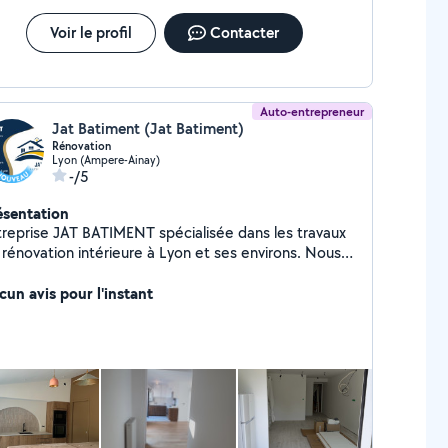
Voir le profil
Contacter
Auto-entrepreneur
Jat Batiment (Jat Batiment)
Rénovation
Lyon (Ampere-Ainay)
-/5
ésentation
treprise JAT BATIMENT spécialisée dans les travaux
 rénovation intérieure à Lyon et ses environs. Nous
alisons vos travaux de peinture, pose de plaques de
tre (placo), pose de carrelage et parquet. Travail
cun avis pour l'instant
igné, rapide et devis gratuit. Contactez-nous pour
 chantiers !