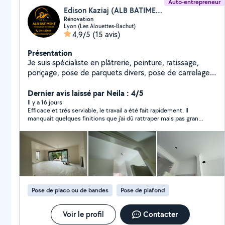
Auto-entrepreneur
Edison Kaziaj (ALB BATIMENT)
Rénovation
Lyon (Les Alouettes-Bachut)
4,9/5
(15 avis)
Présentation
Je suis spécialiste en plâtrerie, peinture, ratissage,
ponçage, pose de parquets divers, pose de carrelage,
installation de faux plafonds et aménagement de
cuisines. Fort de 10 ans d'expérience dans ce domaine,
Dernier avis laissé par Neila : 4/5
je garantis un travail de qualité.
Il y a 16 jours
Efficace et très serviable, le travail a été fait rapidement. Il
manquait quelques finitions que j'ai dû rattraper mais pas grand
chose. je recommande !
Pose de placo ou de bandes
Pose de plafond
Voir le profil
Contacter