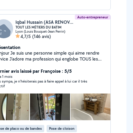
Auto-entrepreneur
Iqbal Hussain (ASA RENOVATION BÂTIMENT)
TOUT LES MÉTIERS DU BATIM
Lyon (Louis Bouquet-Jean Perrin)
4,7/5
(146 avis)
ésentation
njour Je suis une personne simple qui aime rendre
profession qui englobe TOUS les
s du bâtiment En activité dans ce domaine
 plus de 20 ans En passant par les choses les
rnier avis laissé par Françoise : 5/5
us simples aux plus complexes je saurais vous donner
 a 1 mois
 sympa, je n'hésiterais pas à faire appel à lui car il très
ière satisfaction et bien plus encore Passionné
ctif
électronique et de bricolage avec création de
ubles en tout genre, j'aime également la photo
 ainsi que l'aquariophilie Au plaisir de vous
nnaître
se de placo ou de bandes
Pose de cloison