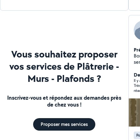
Pr
Vous souhaitez proposer
Bo
service J'adore ma 
vos services de Plâtrerie -
métier
depuis
De
Murs - Plafonds ?
pl
Il y
Très
ent
réa
d'
Inscrivez-vous et répondez aux demandes près
me
de chez vous !
vidéo
co
Proposer mes services
Po