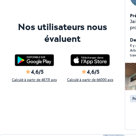
Pr
Ja
Nos utilisateurs nous
pr
la 
évaluent
de
Der
Il 
Arb
trav
4,6/5
4,6/5
Calculé à partir de 48731 avis
Calculé à partir de 66000 avis
Po