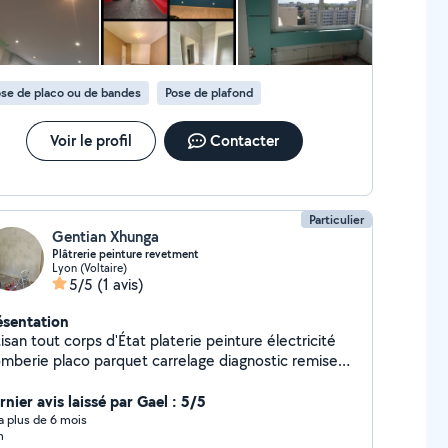
se de placo ou de bandes
Pose de plafond
Voir le profil
Contacter
Particulier
Gentian Xhunga
Plâtrerie peinture revetment
Lyon (Voltaire)
5/5
(1 avis)
ésentation
isan tout corps d'État platerie peinture électricité
o parquet carrelage diagnostic remise
 état de l'appartement ou locaux commerciaux pose
 cuisine décoration intérieur isolation des combles
nier avis laissé par Gael : 5/5
çonnerie construction de mezzanine
y a plus de 6 mois
n