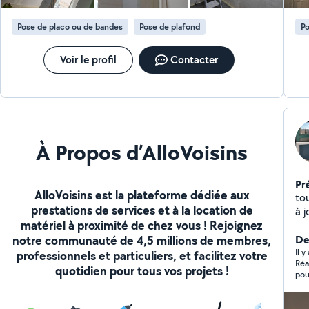
Pose de placo ou de bandes
Pose de plafond
Po
Voir le profil
Contacter
À Propos d’AlloVoisins
Pr
AlloVoisins est la plateforme dédiée aux
tous t
prestations de services et à la location de
à j
matériel à proximité de chez vous ! Rejoignez
notre communauté de 4,5 millions de membres,
Der
Il y
professionnels et particuliers, et facilitez votre
Réa
quotidien pour tous vos projets !
pour 
clo
que