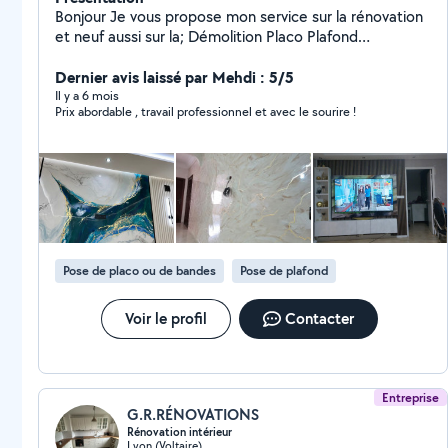
Bonjour Je vous propose mon service sur la rénovation
et neuf aussi sur la; Démolition Placo Plafond
démontable Pharmacel etc Travail propre et rapide.
Dernier avis laissé par Mehdi : 5/5
Il y a 6 mois
Prix abordable , travail professionnel et avec le sourire !
Pose de placo ou de bandes
Pose de plafond
Voir le profil
Contacter
Entreprise
G.R.RÉNOVATIONS
Rénovation intérieur
Lyon (Voltaire)