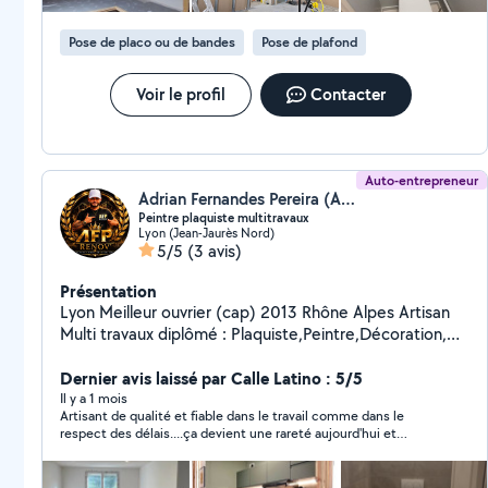
Pose de placo ou de bandes
Pose de plafond
Voir le profil
Contacter
Auto-entrepreneur
Adrian Fernandes Pereira (AFPRENOV)
Peintre plaquiste multitravaux
Lyon (Jean-Jaurès Nord)
5/5
(3 avis)
Présentation
Lyon Meilleur ouvrier (cap) 2013 Rhône Alpes Artisan
Multi travaux diplômé : Plaquiste,Peintre,Décoration,
Revêtements Sols et mur
Dernier avis laissé par Calle Latino : 5/5
Il y a 1 mois
Artisant de qualité et fiable dans le travail comme dans le
respect des délais....ça devient une rareté aujourd'hui et
AFPRENOV en fait partie. Je recommande cette entreprise qui
m'a conseillé et plus que satisfait sur toute la ligne de mes
attentes.