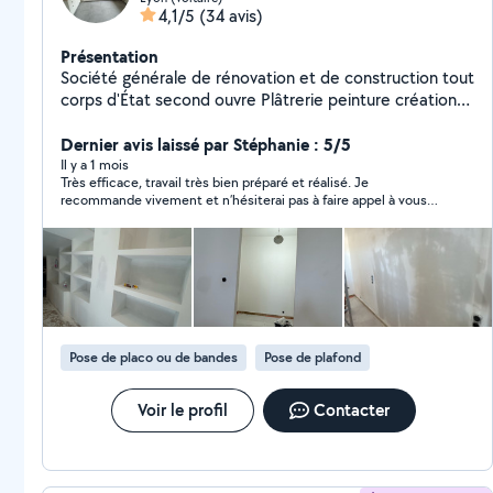
4,1/5
(34 avis)
Présentation
Société générale de rénovation et de construction tout
corps d'État second ouvre Plâtrerie peinture création
de cloisons et faux plafond doublage de mur et
isolation décoration intérieur pose de porte pose de
Dernier avis laissé par Stéphanie : 5/5
parquet pose de cuisine construction de mezzanine sur
Il y a 1 mois
Très efficace, travail très bien préparé et réalisé. Je
mesure en acier construction des escaliers sur mesure
recommande vivement et n’hésiterai pas à faire appel à vous
en acier et bois construction de verrière sur mesure en
pour d’autres travaux
acier réalisation de électricité réalisation de plomberie
revêtement de sol et mur carrelage création de salle
de bain pose dalle pvc pose de parquet décoration
intérieure plan en 3D nettoyage fin chantier travail
soigné équipé professionnel avec outils professionnel
Pose de placo ou de bandes
Pose de plafond
Voir le profil
Contacter