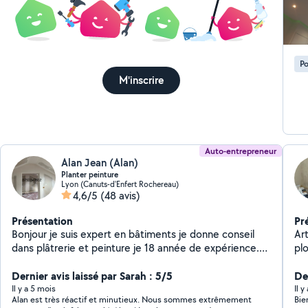
Po
M'inscrire
Auto-entrepreneur
Alan Jean (Alan)
Planter peinture
Lyon (Canuts-d'Enfert Rochereau)
4,6/5
(48 avis)
Présentation
Pr
Bonjour je suis expert en bâtiments je donne conseil
Art
dans plâtrerie et peinture je 18 année de expérience.
plomberie plac
Placo . peinture,pose le étoile de verre ,pose papier
en
peintre , bouche le trou, plafond démontable,
Dernier avis laissé par Sarah : 5/5
de
Der
démolition, pause parket flottante ,faux plafonds Placo
ma
Il y a 5 mois
Il 
Alan est très réactif et minutieux. Nous sommes extrêmement
Bie
.ratissage.ponçage isolation intérieur.devis gratuit.