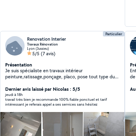
Particulier
Renovation Interier
Travaux Rénovation
Lyon (Jussieu)
5/5
(7 avis)
Présentation
Pr
Je suis spécialiste en travaux intérieur
En
peinture,ratissage,ponçage, placo, pose tout type du
de
parquet
ré
Dernier avis laissé par Nicolas : 5/5
plâ
Au
so
jeudi à 18h
travail très bien je recommande 100% fiable ponctuel et tarif
vos
intéressant je referais appel a ses services sans hésitez