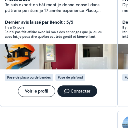
Je suis expert en bâtiment je donne conseil dans
Di
plâtrerie peinture je 17 année expérience Placo,
me
peinture, bouche le trou pose le étoile de verre pose
vo
papier peintre plafond démontable démolition plafond
Dernier avis laissé par Benoît : 5/5
in
Der
placo décoration ratissage (enduit en mur)ponçage
po
Il y a 15 jours
Il 
Je n’ai pas fait affaire avec lui mais des échanges que j’ai eu eu
Mr 
isolation devis sur place gratuitement.
avec lui, je peux dire qu’Alan est très gentil et bienveillant.
int
est
d'i
int
faires
not
ultat, co
sont impeccables et la propreté du chant
cha
Pose de placo ou de bandes
Pose de plafond
Po
contents .M
faire confiance pour vos travaux .en plus il es
trè
Voir le profil
Contacter