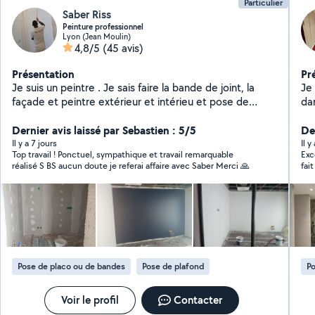
Particulier
Saber Riss
Peinture professionnel
Lyon (Jean Moulin)
4,8/5
(45 avis)
Présentation
Pr
Je suis un peintre . Je sais faire la bande de joint, la
Je 
façade et peintre extérieur et intérieu et pose de
da
parquet PVC
amé
Dernier avis laissé par Sebastien : 5/5
s'
De
incluant le ponçage
Il y a 7 jours
Il 
Top travail ! Ponctuel, sympathique et travail remarquable
Exc
et la b
réalisé S BS aucun doute je referai affaire avec Saber Merci 🙏
fait un 
N'
appe
gra
Pose de placo ou de bandes
Pose de plafond
Po
Voir le profil
Contacter