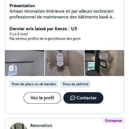
Présentation
Artisan rénovation intérieure et par ailleurs technicien
professionnel de maintenance des bâtiments basé à
Lyon 9, je propose mes compétences dans la réalisation
des travaux de peinture, pose des papiers peints, toiles
Dernier avis laissé par Kenzo : 1/5
de verre, serrurerie, carrelage, pose des parquets,
Il y a 2 mois
Pas sérieux profite de la gentillesse des gens
serrurerie, plomberie sanitaire, électricité, montage des
cloisons en plaques de plâtre (,plâtrerie) sur toutes
ossatures ,jointoiement, ponçage, montage des
meubles etc... Ces compétences acquises lors de ma
formation professionnelle et l'expérience sur le terrain
s'expriment dans les rendus minutieux, fins et
impeccables livrés aux clients. Disponible
immédiatement, l'exactitude dans les délais de livraison
Pose de placo ou de bandes
Pose de plafond
est garantie.
Voir le profil
Contacter
Entreprise
Renovation