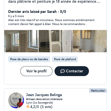
dans plâtrerie et peinture je 18 année de expérience.
Placo . peinture,pose le étoile de verre ,pose papier
peintre , bouche le trou, plafond démontable,
Dernier avis laissé par Sarah : 5/5
démolition, pause parket flottante ,faux plafonds Placo
Il y a 5 mois
Alan est très réactif et minutieux. Nous sommes extrêmement
.ratissage.ponçage isolation intérieur.devis gratuit.
content d'avoir fait appel à Alan. Nous le recommandons
fortement en ce qui concerne l'enduit, la première couche
ainsi que la peinture.
Pose de placo ou de bandes
Pose de plafond
Voir le profil
Contacter
Particulier
Jean Jacques Belinga
Artisan rénovation intérieure
Lyon (La Sauvegarde)
4,2/5
(5 avis)