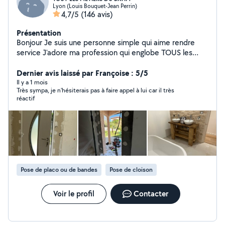
Lyon (Louis Bouquet-Jean Perrin)
4,7/5
(146 avis)
Présentation
Bonjour Je suis une personne simple qui aime rendre
service J'adore ma profession qui englobe TOUS les
métiers du bâtiment En activité dans ce domaine depuis
plus de 20 ans En passant par les choses les plus
Dernier avis laissé par Françoise : 5/5
simples aux plus complexes je saurais vous donner
Il y a 1 mois
Très sympa, je n'hésiterais pas à faire appel à lui car il très
entière satisfaction et bien plus encore Passionné
réactif
d'électronique et de bricolage avec création de
meubles en tout genre, j'aime également la photo vidéo
ainsi que l'aquariophilie Au plaisir de vous connaître
Pose de placo ou de bandes
Pose de cloison
Voir le profil
Contacter