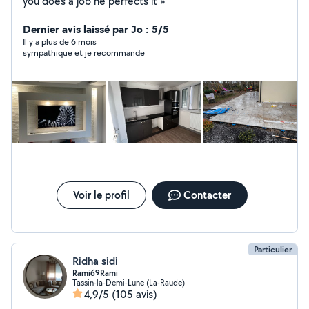
you does a job he perfects it »
Dernier avis laissé par Jo : 5/5
Il y a plus de 6 mois
sympathique et je recommande
Voir le profil
Contacter
Particulier
Ridha sidi
Rami69Rami
Tassin-la-Demi-Lune (La-Raude)
4,9/5
(105 avis)