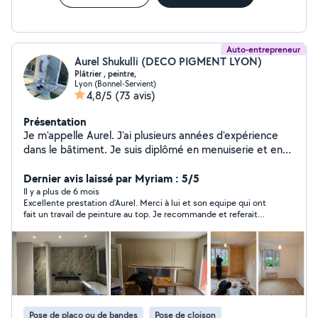
Auto-entrepreneur
Aurel Shukulli (DECO PIGMENT LYON)
Plâtrier , peintre,
Lyon (Bonnel-Servient)
4,8/5
(73 avis)
Présentation
Je m'appelle Aurel. J'ai plusieurs années d'expérience
dans le bâtiment. Je suis diplômé en menuiserie et en
aménagement et finition du bâtiment. Mon expertise
s'étend à une gamme variée de travaux de bricolage,
Dernier avis laissé par Myriam : 5/5
incluant le ponçage des murs, la peinture, le ratissage et
Il y a plus de 6 mois
Excellente prestation d'Aurel. Merci à lui et son equipe qui ont
la bande à joint. Je reste à votre disposition. N'hésitez
fait un travail de peinture au top. Je recommande et referait
pas à me contacter! Je me déplace gratuitement pour
appel à lui si besoin.
voir les travaux et faire le devis Au plaisir de travailler
avec vous Bien cordialement Aurel
Pose de placo ou de bandes
Pose de cloison