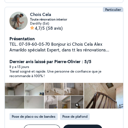
Particulier
Chois Cela
Toute rénovation interior
Dardilly (Est)
4,7/5
(58 avis)
Présentation
TEL. 07-59-60-05-70 Bonjour ici Chois Cela Alex
Amarildo spécialist Expert, dans tt les rénovations
intérieur, intermédiaire chantier, et économist de
construction , a mon compte professionnel , 19 ans
Dernier avis laissé par Pierre-Olivier : 5/5
expérience. Je suis compétente: Rénovation pour,
Il y a 13 jours
Travail soigné et rapide. Une personne de confiance que je
toutes les support abime, farineuse ,humide, dégâts
recommande à 100% !
eau. Reprise de mure Peinture, en rouleau et pompe
pistolet airles. Enduire Texture, Décoration, Ratissage.
Lissage Ponçage, Bande de jointe. Papier peint
Placoplâtre. Doublage Cloison, Isolation thermique, Faux
plafond, Epoxy résine Parquet Ragréage carrelage
fayence Rénovation tout de type de boiseries, cadre,
porte, fenêtre, armoire,.. Prix raisonnable et bon qualité
Pose de placo ou de bandes
Pose de plafond
de travail, j'ai une équipe qui peut être à votre
disposition. VISITE SUR PLACE GRATUIT Déplacements,