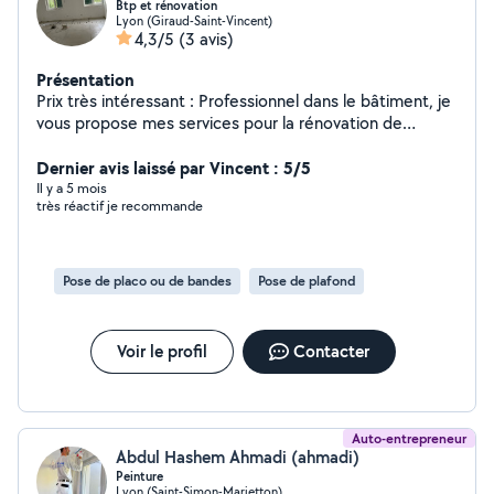
Btp et rénovation
Lyon (Giraud-Saint-Vincent)
4,3/5
(3 avis)
Présentation
Prix très intéressant : Professionnel dans le bâtiment, je
vous propose mes services pour la rénovation de
maisons et d'appartements. Spécialiste du multi-
domaine, je mets tout en œuvre pour transformer votre
Dernier avis laissé par Vincent : 5/5
espace de vie selon vos envies. Que ce soit pour des
Il y a 5 mois
très réactif je recommande
travaux de peinture, pose de carrelage, nettoyage
(après) chantier, je vous apporte des solutions
personnalisées adaptées à vos besoins. J'attache une
grande importance aux finitions et à la satisfaction de
Pose de placo ou de bandes
Pose de plafond
mes clients. Faites confiance à mon savoir-faire pour
donner vie à vos projets ! **Contactez-moi pour plus
d'informations et profitez d'un devis gratuit.** »
Voir le profil
Contacter
Auto-entrepreneur
Abdul Hashem Ahmadi (ahmadi)
Peinture
Lyon (Saint-Simon-Marietton)