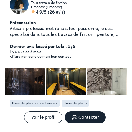
Tous travaux de finition
Limonest (Limonest)
4,9/5
(26 avis)
Présentation
Artisan, professionnel, rénovateur passionné, je suis
spécialisé dans tous les travaux de finition : peinture,
agencement, pose de plaques de plâtre, petite
menuiserie, travaux de bricolage, montage de meubles,
Dernier avis laissé par Lola : 5/5
carrelage, aménagement intérieur et extérieur. Je vous
Il y a plus de 6 mois
Affaire non conclue mais bon contact
accompagne sur tous vos projets de rénovation
intérieure et extérieure. Devis sur demande
Pose de placo ou de bandes
Pose de placo
Voir le profil
Contacter