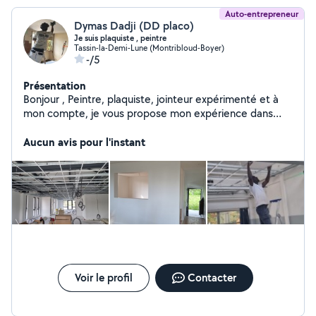
Auto-entrepreneur
Dymas Dadji (DD placo)
Je suis plaquiste , peintre
Tassin-la-Demi-Lune (Montribloud-Boyer)
-/5
Présentation
Bonjour , Peintre, plaquiste, jointeur expérimenté et à
mon compte, je vous propose mon expérience dans
différents corps de métier notamment: - placo -
peinture/tapisserie -maçonnerie -pose de sols(parquets
Aucun avis pour l'instant
,lino, carrelage) -réparations en tout genre -
menuiserie/placards/ dressing -électricité/ lustres/
prises.... -pose de cuisine -pose de tringles à rideaux
Soucieux du détail et de la perfection, n'hésitez à me
contacter , je serais ravi de répondre à vos questions!
Voir le profil
Contacter