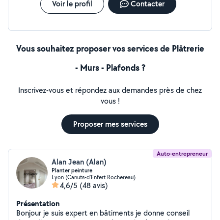
devis, examination GRATUIT APPELLE-MOI 07-59-60-
Voir le profil
Contacter
05-70 (les détails font la différence) MES
RÉALISATIONS DANS MON FACEBOOK, .
Vous souhaitez proposer vos services de Plâtrerie
- Murs - Plafonds ?
Inscrivez-vous et répondez aux demandes près de chez
vous !
Proposer mes services
Auto-entrepreneur
Alan Jean (Alan)
Planter peinture
Lyon (Canuts-d'Enfert Rochereau)
4,6/5
(48 avis)
Présentation
Bonjour je suis expert en bâtiments je donne conseil