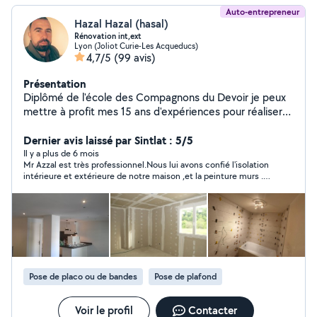
Auto-entrepreneur
Hazal Hazal (hasal)
Rénovation int,ext
Lyon (Joliot Curie-Les Acqueducs)
4,7/5
(99 avis)
Présentation
Diplômé de l'école des Compagnons du Devoir je peux
mettre à profit mes 15 ans d'expériences pour réaliser
vos travaux de placo, carrelage, parquet et peinture
intérieure et extérieure. N'hésitez pas à me contacter
Dernier avis laissé par Sintlat : 5/5
pour toute vos renovations email ou mon tel
Il y a plus de 6 mois
Mr Azzal est très professionnel.Nous lui avons confié l'isolation
intérieure et extérieure de notre maison ,et la peinture murs . Il
est à l'écoute ,avec une grande maîtrise des chantiers
d'isolation et de peinture et de placo domaine où on l'a fait
intervenir .il est performant et a un grand panel de savoirs-
faires .Il nous a conseillé sur l'isolation intérieure et a fait le job,
notre intérieur et nous en sommes très contents du résultat
ultat, comme pour celui de l'isolation extérieure .Les peintures
sont impeccables et la propreté du chantier aussi. Notre
chantier a été fini cette semaine ,et nous en sommes très
Pose de placo ou de bandes
Pose de plafond
contents .Mr Azzal est de très bons conseils. Vous pouvez lui
faire confiance pour vos travaux .en plus il est bienveillant et
très compréhensif.Personne très pro.
Voir le profil
Contacter