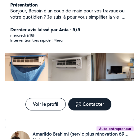
Présentation
Bonjour, Besoin d'un coup de main pour vos travaux ou
votre quotidien ? Je suis là pour vous simplifier la vie !
Polyvalent, sérieux et toujours de bonne humeur, je vous
propose mes services pour : Nettoyage (maison,
Dernier avis laissé par Ania : 5/5
appartement, fin de chantier) Montage de meubles
mercredi à 18h
Intervention très rapide ! Merci
Entretien des espaces verts Petits travaux d'électricité
et de plomberie Peinture et pose de parquet Entretien
de climatisation Aide à la personne (courses, petits
services, accompagnement)
Voir le profil
Contacter
Auto-entrepreneur
Amarildo Brahimi (servic plus rénovation 69570)