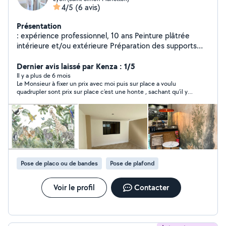
4/5
(6 avis)
Présentation
: expérience professionnel, 10 ans Peinture plâtrée
intérieure et/ou extérieure Préparation des supports
Application des différentes couches de peinture Pose
de papier-peint toile de verre Réalisation de travaux
Dernier avis laissé par Kenza : 1/5
dans le neuf et/ou en rénovation enlever du banc Placot
Il y a plus de 6 mois
Le Monsieur à fixer un prix avec moi puis sur place a voulu
Nettoyage de votre environnement de travail ainsi que
quadrupler sont prix sur place c’est une honte , sachant qu’il y
de vos outils Compétences requises : Être rigoureux et
avais d’autre travaux qui devais suivre !
capable d'effectuer des travaux minutieux Avoir le goût
du travail propre et des finitions selon les règles de l'art
Etre organisé Avoir un bon esprit d'équipe Savoir
travailler en autonomie Votre profil : Tom Peinture,
bâtiment
Pose de placo ou de bandes
Pose de plafond
Voir le profil
Contacter