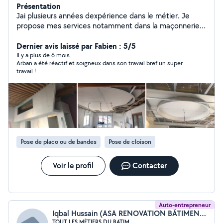
Présentation
Jai plusieurs années dexpérience dans le métier. Je
propose mes services notamment dans la maçonnerie,
la pose de carrelage, la plomberie, lélectricité, la pose
de placo, etc.
Dernier avis laissé par Fabien : 5/5
Il y a plus de 6 mois
Arban a été réactif et soigneux dans son travail bref un super
travail !
Pose de placo ou de bandes
Pose de cloison
Voir le profil
Contacter
Auto-entrepreneur
Iqbal Hussain (ASA RENOVATION BÂTIMENT)
TOUT LES MÉTIERS DU BATIM