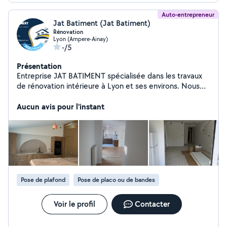
Auto-entrepreneur
Jat Batiment (Jat Batiment)
Rénovation
Lyon (Ampere-Ainay)
-/5
Présentation
Entreprise JAT BATIMENT spécialisée dans les travaux
de rénovation intérieure à Lyon et ses environs. Nous
réalisons vos travaux de peinture, pose de plaques de
plâtre (placo), pose de carrelage et parquet. Travail
Aucun avis pour l'instant
soigné, rapide et devis gratuit. Contactez-nous pour vos
chantiers !
Pose de plafond
Pose de placo ou de bandes
Voir le profil
Contacter