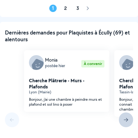
1
2
3
Page
suivante
Dernières demandes pour Plaquistes à Écully (69) et
alentours
Monia
M
À convenir
postée hier
p
Cherche Plâtrerie - Murs -
Cherche 
Plafonds
Plafonds
Lyon (Mairie)
Tassin-la-
Bonjour, j'ai une chambre à peindre murs et
Bonjour, j'
plafond et sol lino à poser
connait en
chambre de