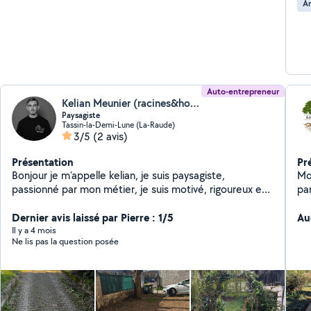
A
aux
seul 
gé
la 
Auto-entrepreneur
Kelian Meunier (racines&horizon)
Paysagiste
Tassin-la-Demi-Lune (La-Raude)
3/5
(2 avis)
Présentation
Pr
Bonjour je m'appelle kelian, je suis paysagiste,
Mo
passionné par mon métier, je suis motivé, rigoureux et
pa
respectueux. N'hésitez pas à me contacter pour vos
Ani
jardins.
Dernier avis laissé par Pierre : 1/5
ch
Au
re
Il y a 4 mois
Ne lis pas la question posée
pa
re
pa
un 
mi