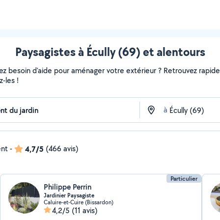
Paysagistes à Écully (69) et alentours
vez besoin d'aide pour aménager votre extérieur ? Retrouvez rapideme
-les !
à
ent
-
4,7/5
(466 avis)
Particulier
Philippe Perrin
Jardinier Paysagiste
Caluire-et-Cuire (Bissardon)
4,2/5
(11 avis)