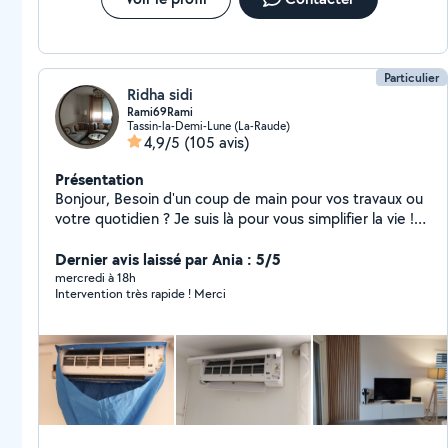
Particulier
Ridha sidi
Rami69Rami
Tassin-la-Demi-Lune (La-Raude)
4,9/5
(105 avis)
Présentation
Bonjour, Besoin d'un coup de main pour vos travaux ou
votre quotidien ? Je suis là pour vous simplifier la vie !
Polyvalent, sérieux et toujours de bonne humeur, je
vous propose mes services pour : Nettoyage (maison,
Dernier avis laissé par Ania : 5/5
appartement, fin de chantier) Montage de meubles
mercredi à 18h
Intervention très rapide ! Merci
Entretien des espaces verts Petits travaux d'électricité
et de plomberie Peinture et pose de parquet Entretien
de climatisation Aide à la personne (courses, petits
services, accompagnement)