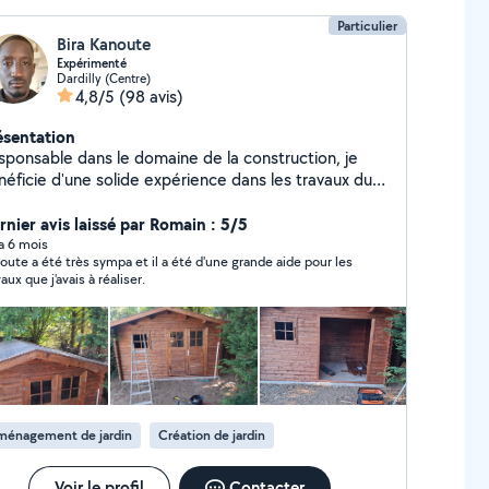
Particulier
Bira Kanoute
Expérimenté
Dardilly (Centre)
4,8/5
(98 avis)
ésentation
sponsable dans le domaine de la construction, je
néficie d'une solide expérience dans les travaux du
timent. J'ai acquis des compétences en électricité
sse tension (hors coffret d'arrivée),montage de
rnier avis laissé par Romain : 5/5
de stores bannes, ainsi qu'en
 a 6 mois
oute a été très sympa et il a été d'une grande aide pour les
plantation de chantiers de gros œuvre et en suivi de
aux que j'avais à réaliser.
e également la pose de plafonniers
stres, luminaires, suspensions), des opérations de
nutention, ainsi que le montage de meubles.
ieux, rigoureux et organisé, je mets un point
onneur à fournir un travail soigné et de qualité.
accompagne mes clients tout au long de leurs projets
 leur apportant des conseils professionnels adaptés
ménagement de jardin
Création de jardin
eurs besoins.
Voir le profil
Contacter