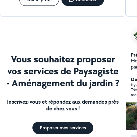
Pr
Vous souhaitez proposer
Mo
pa
vos services de Paysagiste
Ani
ch
Der
- Aménagement du jardin ?
re
Il y
Trè
pa
re
re
Inscrivez-vous et répondez aux demandes près
pa
de chez vous !
un 
mi
l'e
Proposer mes services
tr
tec