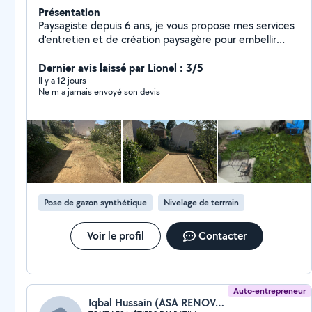
Présentation
Paysagiste depuis 6 ans, je vous propose mes services
d'entretien et de création paysagère pour embellir
votre jardin. Micro entreprise J'interviens dans les
environs de Lyon et peux me déplacer plus largement
Dernier avis laissé par Lionel : 3/5
selon l'ampleur et les besoins du projet. Que ce soit
Il y a 12 jours
Ne m a jamais envoyé son devis
pour l'entretien régulier de vos espaces verts,
l'aménagement de jardins, la création de massifs, la
pose de gazon ou tout autre projet paysager, je vous
accompagne avec sérieux et professionnalisme. Devis
gratuit. N'hésitez pas à me contacter pour discuter de
votre projet. Jusqu'à 50% de crédit d'impôt (selon
éligibilité)
Pose de gazon synthétique
Nivelage de terrrain
Voir le profil
Contacter
Auto-entrepreneur
Iqbal Hussain (ASA RENOVATION BÂTIMENT)