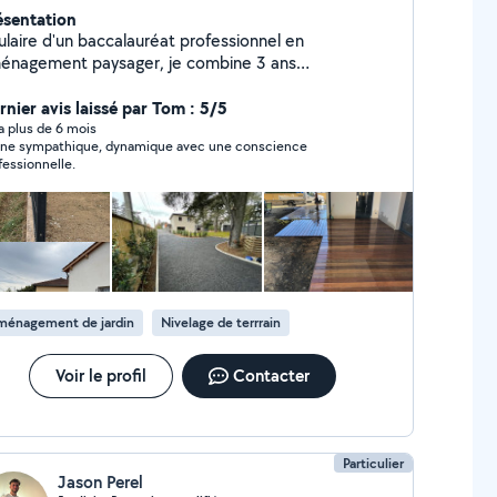
ésentation
ulaire d'un baccalauréat professionnel en
énagement paysager, je combine 3 ans
xpérience en entretien et création de jardins puis 4
 d'expérience au sein d'une entreprise de pisiciniste
rnier avis laissé par Tom : 5/5
ut en réalisant l'intégralité des aménagements
y a plus de 6 mois
ne sympathique, dynamique avec une conscience
on objectif : offrir des solutions sur
fessionnelle.
sure qui subliment vos espaces extérieurs, en alliant
thétisme, fonctionnalité et durabilité. Chaque projet
t une opportunité de transformer votre jardin en un
u unique et agréable à vivre.
ménagement de jardin
Nivelage de terrrain
Voir le profil
Contacter
Particulier
Jason Perel