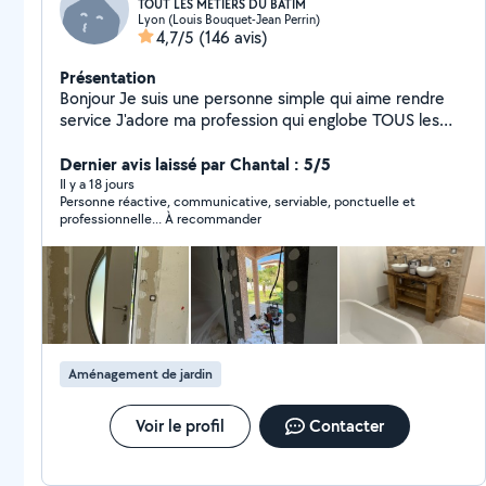
TOUT LES MÉTIERS DU BATIM
Lyon (Louis Bouquet-Jean Perrin)
4,7/5
(146 avis)
Présentation
Bonjour Je suis une personne simple qui aime rendre
service J'adore ma profession qui englobe TOUS les
métiers du bâtiment En activité dans ce domaine
depuis plus de 20 ans En passant par les choses les
Dernier avis laissé par Chantal : 5/5
plus simples aux plus complexes je saurais vous donner
Il y a 18 jours
Personne réactive, communicative, serviable, ponctuelle et
entière satisfaction et bien plus encore Passionné
professionnelle... À recommander
d'électronique et de bricolage avec création de
meubles en tout genre, j'aime également la photo
vidéo ainsi que l'aquariophilie Au plaisir de vous
connaître
Aménagement de jardin
Voir le profil
Contacter