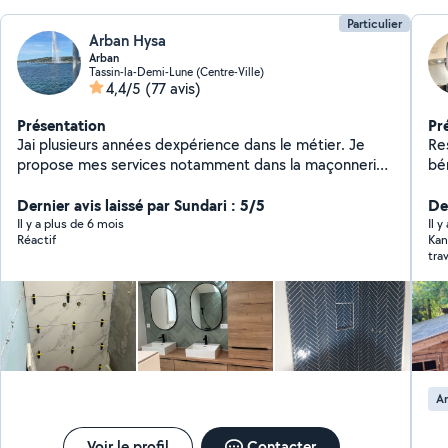
Particulier
Arban Hysa
Arban
Tassin-la-Demi-Lune (Centre-Ville)
4,4/5
(77 avis)
Présentation
Pr
Jai plusieurs années dexpérience dans le métier. Je
Re
propose mes services notamment dans la maçonnerie,
bé
la pose de carrelage, la plomberie, lélectricité, la pose
bâ
de placo, etc.
Dernier avis laissé par Sundari : 5/5
ba
De
Pergola, pose 
Il y a plus de 6 mois
Il y
Réactif
Kan
im
trav
travaux. Je réalis
(lu
ma
Sér
d'h
J'
en
A
à l
Voir le profil
Contacter