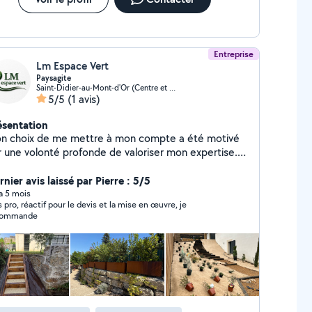
Entreprise
Lm Espace Vert
Paysagite
Saint-Didier-au-Mont-d'Or (Centre et Sud Est)
5/5
(1 avis)
ésentation
n choix de me mettre à mon compte a été motivé
r une volonté profonde de valoriser mon expertise.
mé d'une détermination sans faille, j'ai entrepris
aque projet avec une approche méticuleuse,
nier avis laissé par Pierre : 5/5
spectant les règles de l'art. Mon parcours, marqué
 a 5 mois
s pro, réactif pour le devis et la mise en œuvre, je
r une fière troisième place lors d'un concours de
commande
connaissance des végétaux en 2017 témoigne de ma
ssion indéfectible pour le domaine du paysage. Avec
sens aigu du timing, j'ai su mener à bien chaque
ssion, mettant en avant mon engagement envers
xcellence et la satisfaction de ma clientèle. Mon
avail se veut être une fusion entre compétence
hnique et créativité, insufflant ainsi une nouvelle vie