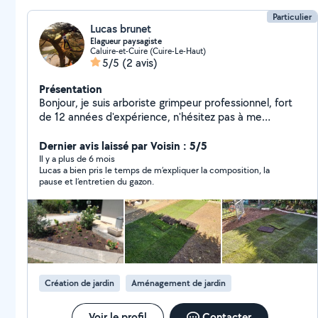
Particulier
Lucas brunet
Elagueur paysagiste
Caluire-et-Cuire (Cuire-Le-Haut)
5/5
(2 avis)
Présentation
Bonjour, je suis arboriste grimpeur professionnel, fort
de 12 années d'expérience, n'hésitez pas à me
contacter pour l'étude de vos projets, qu'ils soient pour
vos arbres ou vos jardins.
Dernier avis laissé par Voisin : 5/5
Il y a plus de 6 mois
Lucas a bien pris le temps de m’expliquer la composition, la
pause et l’entretien du gazon.
Création de jardin
Aménagement de jardin
Voir le profil
Contacter