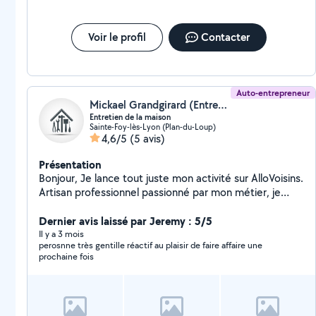
Voir le profil
Contacter
Auto-entrepreneur
Mickael Grandgirard (Entreprise Duculty)
Entretien de la maison
Sainte-Foy-lès-Lyon (Plan-du-Loup)
4,6/5
(5 avis)
Présentation
Bonjour, Je lance tout juste mon activité sur AlloVoisins.
Artisan professionnel passionné par mon métier, je
mets mon savoir-faire et mon exigence au service de
vos projets. Mon objectif est de vous garantir un travail
Dernier avis laissé par Jeremy : 5/5
soigné, durable et réalisé dans les règles de l'art. Je
Il y a 3 mois
perosnne très gentille réactif au plaisir de faire affaire une
reste à votre écoute pour en discuter.
prochaine fois