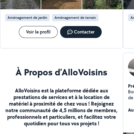
l'e
tr
tec
Aménagement de jardin
Aménagement de terrain
A
aux
se
gé
Voir le profil
Contacter
la 
À Propos d’AlloVoisins
Pr
AlloVoisins est la plateforme dédiée aux
Bo
prestations de services et à la location de
de j
matériel à proximité de chez vous ! Rejoignez
pay
notre communauté de 4,5 millions de membres,
clô
Au
professionnels et particuliers, et facilitez votre
quotidien pour tous vos projets !