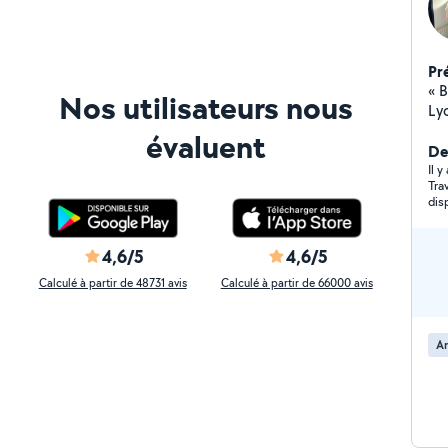
Pr
« B
Nos utilisateurs nous
Lyo
un
évaluent
tr
Der
tou
Il y
Tra
tou
dis
me
cré
gaz
4,6/5
4,6/5
pot
Calculé à partir de 48731 avis
Calculé à partir de 66000 avis
te
et
éga
A
déb
nett
co