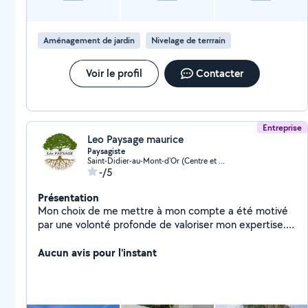
Aménagement de jardin
Nivelage de terrrain
Voir le profil
Contacter
Entreprise
Leo Paysage maurice
Paysagiste
Saint-Didier-au-Mont-d'Or (Centre et Sud Est)
-/5
Présentation
Mon choix de me mettre à mon compte a été motivé
par une volonté profonde de valoriser mon expertise.
Animé d'une détermination sans faille, j'ai entrepris
chaque projet avec une approche méticuleuse,
Aucun avis pour l'instant
respectant les règles de l'art. Mon parcours, marqué
par une fière troisième place lors d'un concours de
reconnaissance des végétaux en 2017 témoigne de ma
passion indéfectible pour le domaine du paysage. Avec