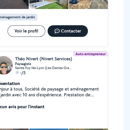
xcellence et la satisfaction de ma clientèle. Mon
avail se veut être une fusion entre compétence
hnique et créativité, insufflant ainsi une nouvelle vie
ménagement de jardin
 espaces verts que je touche. Aujourd'hui je suis
ul à gérer Léo Paysage mais nous travaillons
néralement à 3 sur les chantiers pour vous apporter
Voir le profil
Contacter
meilleure des satisfactions.
Auto-entrepreneur
Théo Nivert (Nivert Services)
Paysagiste
Sainte-Foy-lès-Lyon (Les-Dames Grand-Vallon)
-/5
ésentation
njour à tous, Société de paysage et aménagement
ardin avec 10 ans d'expérience. Prestation de
sage (taille, tonte,évacuation) (Terrasse bois,
ture souple ou rigide,dalle béton , dallage extérieur)
cun avis pour l'instant