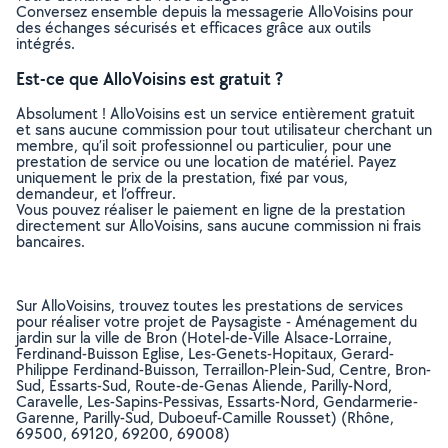
Conversez ensemble depuis la messagerie AlloVoisins pour
des échanges sécurisés et efficaces grâce aux outils
intégrés.
Est-ce que AlloVoisins est gratuit ?
Absolument ! AlloVoisins est un service entièrement gratuit
et sans aucune commission pour tout utilisateur cherchant un
membre, qu’il soit professionnel ou particulier, pour une
prestation de service ou une location de matériel. Payez
uniquement le prix de la prestation, fixé par vous,
demandeur, et l’offreur.
Vous pouvez réaliser le paiement en ligne de la prestation
directement sur AlloVoisins, sans aucune commission ni frais
bancaires.
Sur AlloVoisins, trouvez toutes les prestations de services
pour réaliser votre projet de Paysagiste - Aménagement du
jardin sur la ville de Bron (Hotel-de-Ville Alsace-Lorraine,
Ferdinand-Buisson Eglise, Les-Genets-Hopitaux, Gerard-
Philippe Ferdinand-Buisson, Terraillon-Plein-Sud, Centre, Bron-
Sud, Essarts-Sud, Route-de-Genas Aliende, Parilly-Nord,
Caravelle, Les-Sapins-Pessivas, Essarts-Nord, Gendarmerie-
Garenne, Parilly-Sud, Duboeuf-Camille Rousset) (Rhône,
69500, 69120, 69200, 69008)