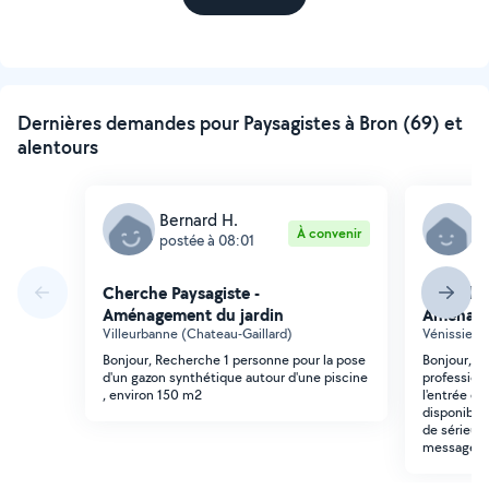
Dernières demandes pour Paysagistes à Bron (69) et
alentours
Bernard H.
A
À convenir
postée à 08:01
p
Cherche Paysagiste -
Cherche 
Aménagement du jardin
Aménage
Villeurbanne (Chateau-Gaillard)
Vénissieux
Bonjour, Recherche 1 personne pour la pose
Bonjour, J
d'un gazon synthétique autour d'une piscine
profession
, environ 150 m2
l'entrée de
disponible
de sérieux
message pr