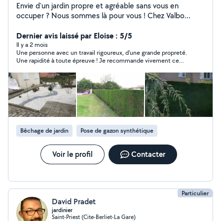
Envie d'un jardin propre et agréable sans vous en
occuper ? Nous sommes là pour vous ! Chez Valbo
Paysage, nous réalisons l'entretien de vos extérieurs
avec sérieux et bonne humeur : tonte, taille de haies,
Dernier avis laissé par Eloise : 5/5
débroussaillage, désherbage, plantations, remise en
Il y a 2 mois
Une personne avec un travail rigoureux, d'une grande propreté.
état, home-sitting et bien plus encore. Nous accordons
Une rapidité à toute épreuve ! Je recommande vivement ce
une grande importance à la qualité du travail, à la
professionnel, vous pouvez être sûr qu'il fera de votre extérieur
ponctualité et à la satisfaction de nos clients.
un vrai havre de paix. Pour ma part il sera mon paysagiste attitré
Intervention dans le bassin lyonnais et les alentours.
annuelle! Merci encore pour votre travail !
Devis gratuit.
Bêchage de jardin
Pose de gazon synthétique
Voir le profil
Contacter
Particulier
David Pradet
jardinier
Saint-Priest (Cite-Berliet-La Gare)