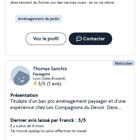
directement du fumier sur des racines nues - et on ne sème
pas la pelouse à la louche
Aménagement de jardin
Voir le profil
Contacter
Particulier
Thomas Sanchiz
Paysagiste
Lyon (Jules Brunard)
3/5
(1 avis)
Présentation
Titulaire d'un bac pro aménagement paysager et d'une
expérience chez Les Compagnons du Devoir. Dans
cette situation difficile et compliquée pour tous, je
souhaite mettre à profit mon expertise et mes
Dernier avis laissé par Franck : 3/5
connaissances. Merci à vous
Il y a plus de 6 mois
J'ai trouvé quelqu'un pour effectuer le travail