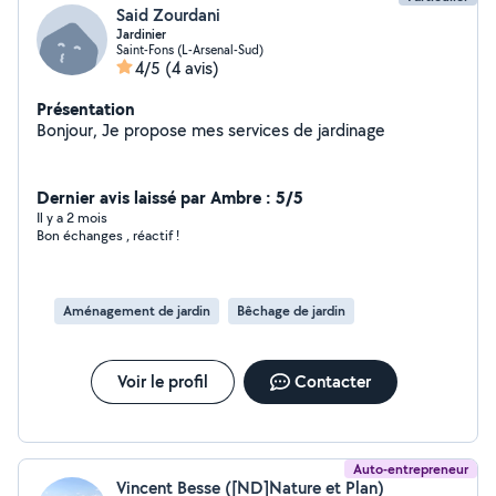
Said Zourdani
Jardinier
Saint-Fons (L-Arsenal-Sud)
4/5
(4 avis)
Présentation
Bonjour, Je propose mes services de jardinage
Dernier avis laissé par Ambre : 5/5
Il y a 2 mois
Bon échanges , réactif !
Aménagement de jardin
Bêchage de jardin
Voir le profil
Contacter
Auto-entrepreneur
Vincent Besse ([ND]Nature et Plan)