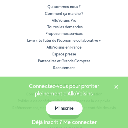
Qui sommes-nous ?
Comment ça marche ?
AlloVoisins Pro
Toutes les demandes
Proposer mes services
Livre « Le futur de l'économie collaborative »
AlloVoisins en France
Espace presse
Partenaires et Grands Comptes
Recrutement
Connectez-vous pour profiter
INFORMATIONS LÉGALES
pleinement d'AlloVoisins
Conditions Générales de Vente et d'Utilisation
Politique de confidentialité et de respect de la vie privée
M'inscrire
Référencement, classement des annonces et contrôle des avis
Carte
Mentions légales
Déjà inscrit ? Me connecter
Cookies