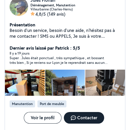
Jules Florian
Déménagement, Manutention
Villeurbanne (Charles-Hernu)
4,8/5
(149 avis)
Présentation
Besoin d'un service, besoin d'une aide, n'hésitez pas à
me contacter ! SMS ou APPELS, Je suis à votre
disposition au O745747983.
Dernier avis laissé par Patrick : 5/5
Il y a 19 jours
Super . Jules était ponctuel , très sympathique , et bossant
très bien , Si je reviens sur Lyon je le reprendrait sans aucun
problème , Jules est à recommander en toute confiance ,
merci encore
Manutention
Port de meuble
Voir le profil
Contacter