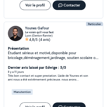
Voir le profil
Contacter
Particulier
Younes Gafour
Le voisin qu'il vous faut
Lyon (Genton-Ranvier)
4,8/5
(4 avis)
Présentation
Étudiant sérieux et motivé,disponible pour
bricolage,déménagement,jardinage, soutien scolaire ou
courses. Flexible sur les horaires,n'hésitez pas à me
contacter
Dernier avis laissé par Edwige : 5/5
Il y a 11 jours
Très bon contact et super prestation. L'aide de Younes et son
ami nous a été extrêmement précieuse. nous avons
particulièrement apprécié la prévenance et la gentillesse dont
ils ont fait preuve.
Manutention