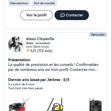
Manutention
Port de meuble
Installation tout type de rideaux Pose d'étagères,
cadres, tringles, lustres , suspensions, luminaires
Réparations diverses (poignées de porte, petits
Voir le profil
Contacter
appareils)
Particulier
Alexis Chuzeville
Alexis - La location
Lyon (Saint-Louis)
5/5
(112 avis)
Présentation
La qualité de prestation et les conseils ! Confirmables
par de nombreux avis sur mon profil. Contactez moi
pour avancer dans votre projet.
Dernier avis laissé par Jérôme : 5/5
Il y a plus de 6 mois
Tout s’est très bien passé