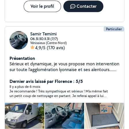
Voir le profil
Contacter
Particulier
Samir Temimi
O6.5I.5O.II.3I (7/7)
Vénissieux (Centre-Nord)
4,9/5
(170 avis)
Présentation
Sérieux et dynamique, je vous propose mon intervention
sur toute l'agglomération lyonnaise et ses alentours...
travail sérieux et soigné ! Disponible 7/7 Prix sympa sans
surprises !
Dernier avis laissé par Florence : 5/5
Il y a plus de 6 mois
Je recommande ! Très sympathique et sérieux ! M'a même fait
un petit coup de nettoyage en partant. Je referai appel à lui
sans hésiter ! Merci beaucoup Samir !