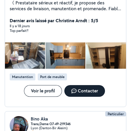
《 Prestataire sérieux et réactif, je propose des
services de livraison, manutention et promenade. Fiable,
ponctuel et à l'écoute, je m'adapte à vos besoins avec
des tarifs accessibles disponible 7jr/7jr .》
Dernier avis laissé par Christine Arndt : 5/5
Il y a 18 jours
Top parfait!!
Manutention
Port de meuble
Voir le profil
Contacter
Particulier
Bino Aka
Trans,Deme O7-49-219346
Lyon (Danton-Bir Akeim)