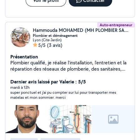
Voir le profil
Contacter
Auto-entrepreneur
Hammouda MOHAMED (MH PLOMBIER SANITAIRE ET CH)
Plombier et déménagement
Lyon (Cite-Jardin)
5/5
(3 avis)
Présentation
Plombier qualifié, je réalise l'installation, l'entretien et la
réparation des réseaux de plomberie, des sanitaires,
des canalisations et des équipements de chauffage. Je
sais lire les plans, diagnostiquer les pannes et intervenir
Dernier avis laissé par Valerie : 5/5
efficacement dans le respect des normes de sécurité.
mardi à 12h
super ponctuel et j'ai pu compter sur lui pour transporter mes
Sérieux, autonome, ponctuel et motivé, je travaille aussi
matelas et mon sommier. merci
bien en équipe que de manière indépendante et je
m'adapte rapidement aux exigences du chantier.