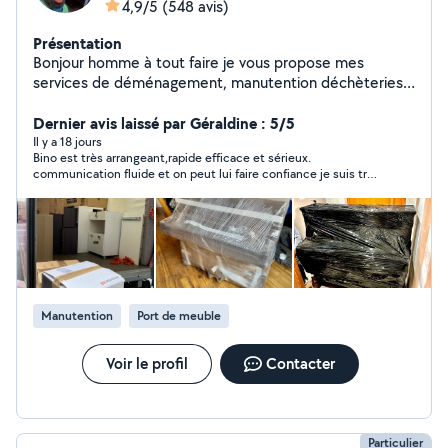
4,9/5
(548 avis)
Présentation
Bonjour homme à tout faire je vous propose mes
services de déménagement, manutention déchèteries.
n'hésitez pas à me contacter directement par
téléphone ( SMS ou appel ) Via mon numéro téléphone
Dernier avis laissé par Géraldine : 5/5
affiché sur mon profil je suis disponible à tout moment.
Il y a 18 jours
Bino est très arrangeant,rapide efficace et sérieux.
Au plaisir. PS ; ATTENTION étant une personne polie et
communication fluide et on peut lui faire confiance je suis très
courtois avec tous les voisins. les personnes qui
contente mon meuble est arrivé sans accroc tout est ok Merci
mettent des mauvais avis à 1-2-3-4 sans raisons, sans
beaucoup
fondement sans prestation qui diminuent ( les
pourcentages de mes nombreux bons avis) juste pour
déverser leurs haines et frustrations ne seront pas
tolérés votre profil sera massivement signalée et bannit
de la plate-forme Allôvoisin pour comportement haineux
Manutention
Port de meuble
abusif et inapproprié vous êtes prévenus.
Voir le profil
Contacter
Particulier