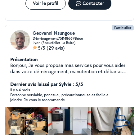
Voir le profil
Contacter
Particulier
Geovanni Nsungoue
Déménagement751148669Brico
Lyon (Rockefeller-La Buire)
5/5
(29 avis)
Présentation
Bonjour, Je vous propose mes services pour vous aider
dans votre déménagement, manutention et débarras
de vos encombrants ( apparts, maisons etc), j'ai tout le
matériel nécessaire. Je fais tout type de bricolage,
Dernier avis laissé par Sylvie : 5/5
montage et démontage des meubes, pose de cuisine,
Il y a 4 mois
Personne serviable, ponctuel, précautionneuse et facile à
peinture, pose de parquet, petit carrelage. Je donne
joindre. Je vous le recommande.
aussi des cours particulier Maths, phy-chi, anglais.. Je
suis calme, sympa, ponctuel,prudent et sérieux. Merci
de m'envoyer un sms avec le descriptif de votre besoin.