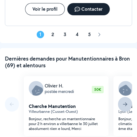
Voir le profil
Contacter
1
2
3
4
5
Page
suivante
Dernières demandes pour Manutentionnaires à Bron
(69) et alentours
Olivier H.
N
50€
postée mercredi
p
Cherche Manutention
Cherche
Villeurbanne (Cusset-Ouest)
Lyon (Les 
Bonjour, recherche un mantentionnaire
Bonjour, be
pour 2 h environ a villerbanne le 30 juillet
climatiseu
absolument riien e lourd, Merci
ème étage