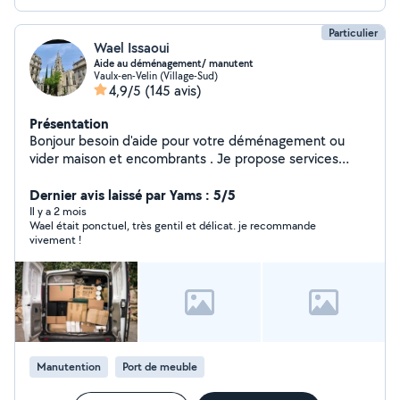
Particulier
Wael Issaoui
Aide au déménagement/ manutent
Vaulx-en-Velin (Village-Sud)
4,9/5
(145 avis)
Présentation
Bonjour besoin d'aide pour votre déménagement ou
vider maison et encombrants . Je propose services
fiables ,rapide,et soigneux pour transporter vos objets/
cartons/meubles.
Dernier avis laissé par Yams : 5/5
Il y a 2 mois
Wael était ponctuel, très gentil et délicat. je recommande
vivement !
Manutention
Port de meuble