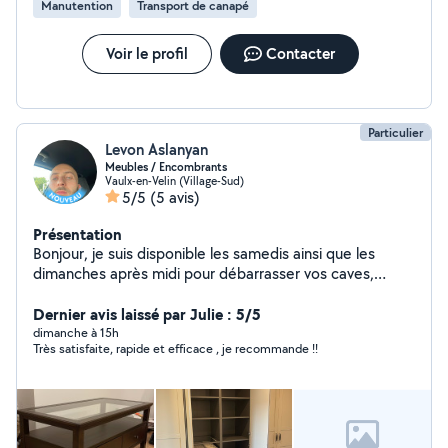
Manutention
Transport de canapé
Voir le profil
Contacter
Particulier
Levon Aslanyan
Meubles / Encombrants
Vaulx-en-Velin (Village-Sud)
5/5
(5 avis)
Présentation
Bonjour, je suis disponible les samedis ainsi que les
dimanches après midi pour débarrasser vos caves,
garages, greniers des encombrants. Je peux également
monter des meubles en kit hors cuisine.
Dernier avis laissé par Julie : 5/5
dimanche à 15h
Très satisfaite, rapide et efficace , je recommande !!