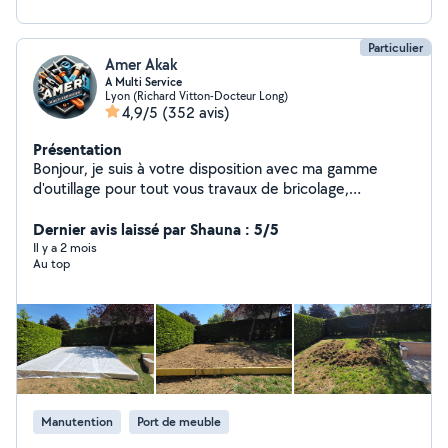
Particulier
Amer Akak
A Multi Service
Lyon (Richard Vitton-Docteur Long)
4,9/5
(352 avis)
Présentation
Bonjour, je suis à votre disposition avec ma gamme
d'outillage pour tout vous travaux de bricolage,
jardinage, peintures , nettoyage des terrasses et
déménagement avec une grande qualité d'intervention
Dernier avis laissé par Shauna : 5/5
n'hésitez pas à me contacter merci
Il y a 2 mois
Au top
Manutention
Port de meuble