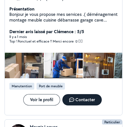
Présentation
Bonjour je vous propose mes services .( déménagement
montage meuble cuisine débarrasse garage cave
livraison colis l'électroménager meublé je suis disponible
24/24 h vous pouvez me joindre à n'importe quel
Dernier avis laissé par Clémence : 5/5
moment.
Il y a 1 mois
Top ! Ponctuel et efficace !! Merci encore ☺️👍🏻
Manutention
Port de meuble
Voir le profil
Contacter
Particulier
Mounir Laouar