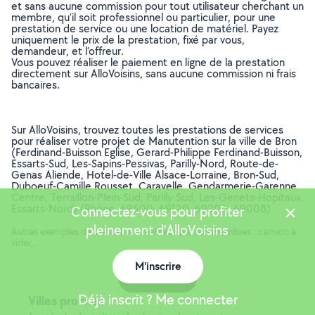
et sans aucune commission pour tout utilisateur cherchant un
membre, qu’il soit professionnel ou particulier, pour une
prestation de service ou une location de matériel. Payez
uniquement le prix de la prestation, fixé par vous,
demandeur, et l’offreur.
Vous pouvez réaliser le paiement en ligne de la prestation
directement sur AlloVoisins, sans aucune commission ni frais
bancaires.
Sur AlloVoisins, trouvez toutes les prestations de services
pour réaliser votre projet de Manutention sur la ville de Bron
(Ferdinand-Buisson Eglise, Gerard-Philippe Ferdinand-Buisson,
Essarts-Sud, Les-Sapins-Pessivas, Parilly-Nord, Route-de-
Genas Aliende, Hotel-de-Ville Alsace-Lorraine, Bron-Sud,
Duboeuf-Camille Rousset, Caravelle, Gendarmerie-Garenne,
Centre, Terraillon-Plein-Sud, Parilly-Sud, Les-Genets-Hopitaux,
Essarts-Nord) (Rhône, 69500, 69120, 69200, 69008)
Connectez-vous pour profiter
pleinement d'AlloVoisins
Autres exemples de prestations réalisées par nos membres : camion à
vider, ..
M'inscrire
Carte
Déjà inscrit ? Me connecter
Villes proches