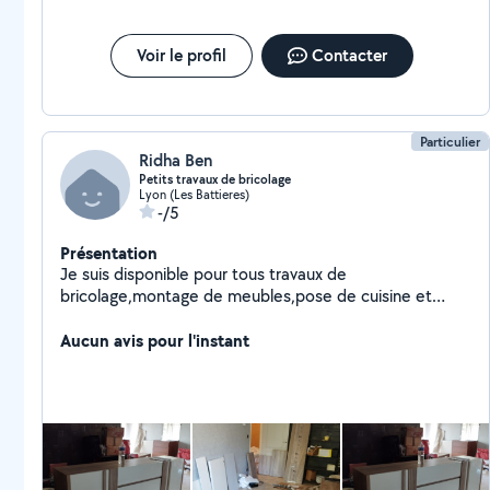
Voir le profil
Contacter
Particulier
Ridha Ben
Petits travaux de bricolage
Lyon (Les Battieres)
-/5
Présentation
Je suis disponible pour tous travaux de
bricolage,montage de meubles,pose de cuisine et
parquet, lino... contactez moi pour vos demandes et je
vous répondrai. J'ai mes outils.
Aucun avis pour l'instant