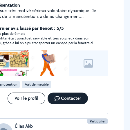
ésentation
suis très motivé sérieux volontaire dynamique. Je
de la manutention, aide au changement
ent, déballage palette, aide au rangement.
 me déplace en transport en commun sur la région
nier avis laissé par Benoit : 5/5
nnaise.
y a plus de 6 mois
htar était ponctuel, serviable et très soigneux dans son
e, grâce à lui on a pu transporter un canapé par la fenêtre du
 étage sans encombres, encore merci !
anutention
Port de meuble
Voir le profil
Contacter
Particulier
Élias Akb