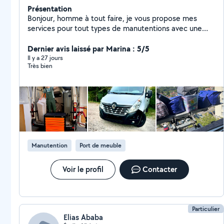
Présentation
Bonjour, homme à tout faire, je vous propose mes
services pour tout types de manutentions avec une
équipe expérimentés, à votre service 7 jours sur 7, 24h
sur 24h à Lyon et dans toute la France. ️Avec ou sans
Dernier avis laissé par Marina : 5/5
main d'œuvre et possibilité de changer de pays. Vous
Il y a 27 jours
Très bien
pouvez me joindre à n'importe quel moment.
Manutention
Port de meuble
Voir le profil
Contacter
Particulier
Elias Ababa