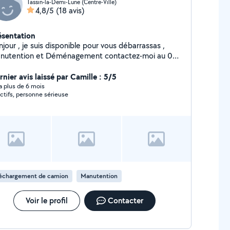
Tassin-la-Demi-Lune (Centre-Ville)
4,8/5
(18 avis)
ésentation
jour , je suis disponible pour vous débarrassas ,
nutention et Déménagement contactez-moi au 06-
-37-07-93 directement
nier avis laissé par Camille : 5/5
y a plus de 6 mois
ctifs, personne sérieuse
échargement de camion
Manutention
Voir le profil
Contacter