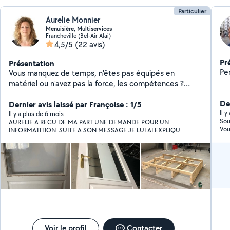
Particulier
Aurelie Monnier
Menuisière, Multiservices
Francheville (Bel-Air Alai)
4,5/5
(22 avis)
Pr
Présentation
Pe
Vous manquez de temps, n'êtes pas équipés en
matériel ou n'avez pas la force, les compétences ?
Faites appel à AUR'ELLE BRICOLE pour réaliser des
De
travaux de bricolage à votre domicile. Clientèle de
Dernier avis laissé par Françoise : 1/5
Il 
particuliers ET professionnels PAR EXEMPLE : Montage
Il y a plus de 6 mois
Sou
AURELIE A RECU DE MA PART UNE DEMANDE POUR UN
de meubles en kit Découpe de plan de travail Pose de
Vou
INFORMATITION. SUITE A SON MESSAGE JE LUI AI EXPLIQUE L
moustiquaire Pose d'étagères, luminaires, tableaux, TV,
ERREUR MAIS AI CONFIRME NOTRE DEMANDE DE DEVIS
articles de SDB, etc. Installation de tringles à rideaux,
POUR SECURISER LE GARAGE : AUCUNE REPONSE. NOUS
détecteur de fumée Remplacement de poignées de
AVIONS EU SES PRESTATIONS POUR LE MONTAGE D UNE
TABLE BASSE/ PARTAITE// NOUS SOMMES DECUS
porte MAIS AUSSI : Réalisation
menuiseries/agencements sur-mesure ou rénovation
d'articles en bois Entretien de terrasses et balcons
(nettoyage haute pression) ET réalisation de travaux
de petit jardinage (si matériel fourni par le client)
Voir le profil
Contacter