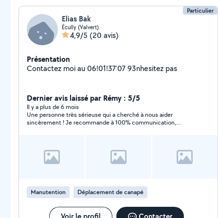
Particulier
Elias Bak
Écully (Valvert)
4,9/5
(20 avis)
Présentation
Contactez moi au 06!01!37'07 93nhesitez pas
Dernier avis laissé par Rémy : 5/5
Il y a plus de 6 mois
Une personne très sérieuse qui a cherché à nous aider
sincèrement ! Je recommande à 100% communication,
rapidité et volonté d’entraide !nous avons finalement trouvé
une solution par ailleurs Nous n’hésiterons à recontacter Elias
si besoin. Encore merci !
Manutention
Déplacement de canapé
Voir le profil
Contacter