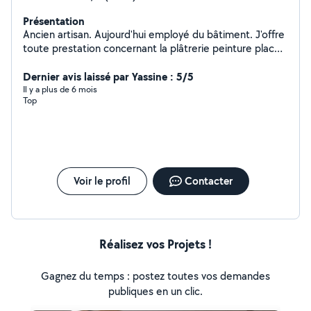
Présentation
Ancien artisan. Aujourd'hui employé du bâtiment. J'offre
toute prestation concernant la plâtrerie peinture placo
revêtement sol et mur, montage et pose de cuisine ou
meuble Je suis passionne de mon métier
Dernier avis laissé par Yassine : 5/5
Il y a plus de 6 mois
Top
Voir le profil
Contacter
Réalisez vos Projets !
Gagnez du temps : postez toutes vos demandes
publiques en un clic.