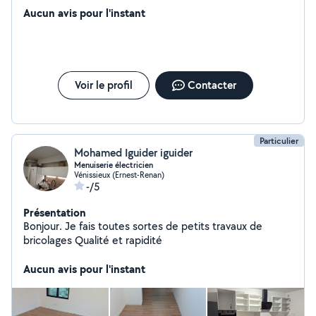
éclairage etc entretien maison aussi
Aucun avis pour l'instant
Voir le profil
Contacter
Particulier
Mohamed Iguider iguider
Menuiserie électricien
Vénissieux (Ernest-Renan)
-/5
Présentation
Bonjour. Je fais toutes sortes de petits travaux de
bricolages Qualité et rapidité
Aucun avis pour l'instant