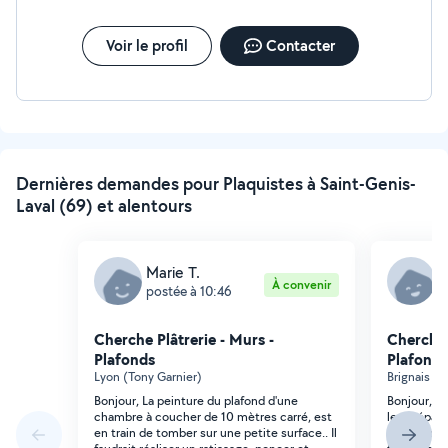
Voir le profil
Contacter
Dernières demandes pour Plaquistes à Saint-Genis-
Laval (69) et alentours
Marie T.
L
À convenir
postée à 10:46
p
Cherche Plâtrerie - Murs -
Cherche 
Plafonds
Plafonds
Lyon (Tony Garnier)
Brignais (N
Bonjour, La peinture du plafond d'une
Bonjour, Je
chambre à coucher de 10 mètres carré, est
les prépara
en train de tomber sur une petite surface.. Il
ma maison n