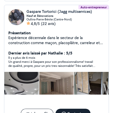
Auto-entrepreneur
Gaspare Tortorici (Jagg multiservices)
Neuf et Rénovations
Oullins-Pierre-Bénite (Centre-Nord)
4,8/5
(22 avis)
Présentation
Expérience décennale dans le secteur de la
construction comme maçon, placoplâtre, carreleur et
peintre dans mon pays d'origine (Italie). Expérience
certifiée, sérieux et professionnel. Totalement équipé.
Dernier avis laissé par Nathalie : 5/5
N hésitez pas à me contacter pour un devis gratuit.
Il y a plus de 6 mois
Un grand merci à Gaspare pour son professionnalisme! travail
Travail minutieux et propre. Constatez avec vos yeux.
de qualité, propre, pour un prix tres raisonnable! Très satisfait
(pour me contacter, postuler votre annonce comme
de la prestation! Vous pouvez y aller les yeux fermés!!
Rénovation et Carrelage)