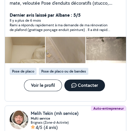
mate, veloutée Pose d'enduits décoratifs (stucco,
tadelakt, béton ciré) Rénovation et rafraîchissement de
peinture Traitement des fissures et reprise des murs
Dernier avis laissé par Albane : 5/5
avant peinture 2. Plâtrerie Pose d'enduits de lissage et
Il y a plus de 6 mois
Rami a répondu rapidement à ma demande de ma rénovation
de rebouchage Application de plâtre sur murs et
de plafond (grattage ponçage enduit peinture) . Il a été rapide
plafonds Création de moulures et corniches en plâtre
et efficace. Le travail est impeccable. Très bon contact.
Restauration de surfaces en plâtre abîmées 3. Plaquiste
(Pose de plaques de plâtre Placoplatre, BA13, etc.)
Montage de cloisons en placo (cloisons sèches,
phoniques, hydrofuges, etc.) Isolation thermique et
acoustique (laine de verre, laine de roche, polystyrène)
Faux plafonds (staff, dalles, suspendus) Création de
Pose de placo
Pose de placo ou de bandes
coffrages et habillages (pour gaines techniques, spots
encastrés)
Voir le profil
Contacter
Auto-entrepreneur
Melih Tekin (mh service)
Multi service
Brignais (Zone-d-Activite)
4/5
(4 avis)