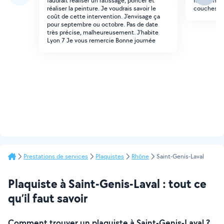
faudrait réaliser un ratissage, poncer et
faut ponce
réaliser la peinture. Je voudrais savoir le
couches de
coût de cette intervention. J'envisage ça
pour septembre ou octobre. Pas de date
très précise, malheureusement. J'habite
Lyon 7 Je vous remercie Bonne journée
Prestations de services
Plaquistes
Rhône
Saint-Genis-Laval
Plaquiste à Saint-Genis-Laval : tout ce
qu’il faut savoir
Comment trouver un plaquiste à Saint-Genis-Laval ?