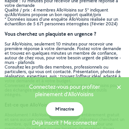
Rapide : 10 minutes pour recevoir une première réponse à
votre demande
Qualité / prix : 4 membres AlloVoisins sur 5* indiquent
qu’AlloVoisins propose un bon rapport qualité/prix
* Données issues d’une enquête AlloVoisins réalisée sur un
échantillon de 5 671 personnes interrogées (Février 2024)
Vous cherchez un plaquiste en urgence ?
Sur AlloVoisins, seulement 10 minutes pour recevoir une
première réponse à votre demande. Postez votre demande
et trouvez en quelques minutes un membre de confiance,
autour de chez vous, pour votre besoin urgent de plâtrerie -
murs - plafonds
Consultez les profils des membres, professionnels ou
particuliers, qui vous ont contacté. Présentation, photos de
réalisation, expertises, avis : trouvez l'offreur idéal, adapté à
votre demande et à votre budget.
Conversez ensemble depuis la messagerie AlloVoisins pour
Connectez-vous pour profiter
des échanges sécurisés et efficaces grâce aux outils
pleinement d'AlloVoisins
intégrés.
Est-ce que AlloVoisins est gratuit ?
M'inscrire
Carte
Absolument ! AlloVoisins est un service entièrement gratuit
et sans aucune commission pour tout utilisateur cherchant un
Déjà inscrit ? Me connecter
membre, qu’il soit professionnel ou particulier, pour une
prestation de service ou une location de matériel. Payez