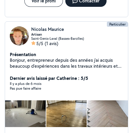
Voir le profil
Contacter
Particulier
Nicolas Maurice
Artisan
Saint-Genis-Laval (Basses-Barolles)
5/5
(1 avis)
Présentation
Bonjour, entrepreneur depuis des années j'ai acquis
beaucoup d'expériences dans les travaux intérieurs et
extérieurs (gros œuvre et second œuvre). Je suis
passionné de bricolage. Je vous propose mes services
Dernier avis laissé par Catherine : 5/5
pour diverses prestations comme la peinture intérieure,
Il y a plus de 6 mois
Pas pue faire affaire
le revêtement de tout type de sols (parquet, carrelage,
lino etc...), l'assemblage de meubles, placo... Au cours
de mes années d'expériences, j'ai acquis toutes les
techniques de bricolage , des plus traditionnelles au plus
modernesRigoureux, minutieux, soigneux et adroit, je
possède une grande créativité et serai ravi de vous
conseillez dans vos projets. Je me rend disponible au
plus vite pour satisfaire mon client . N'hésitez pas à me