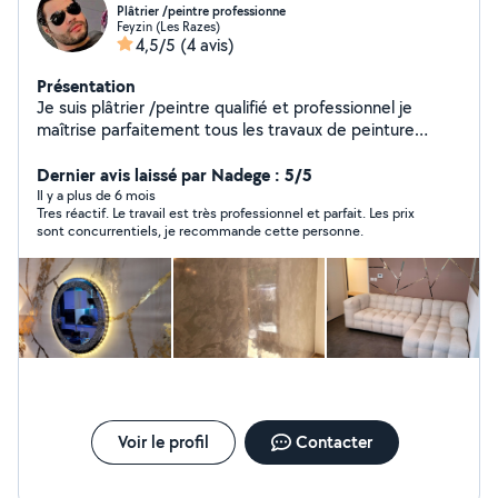
Plâtrier /peintre professionne
Feyzin (Les Razes)
4,5/5
(4 avis)
Présentation
Je suis plâtrier /peintre qualifié et professionnel je
maîtrise parfaitement tous les travaux de peinture
intérieur et extérieur, tapisserie, toile de verre, bande a
joint, ratissage, et d'autres travaux. Je vous garanties un
Dernier avis laissé par Nadege : 5/5
travail parfait et propre qui va vous satisfaire
Il y a plus de 6 mois
Tres réactif. Le travail est très professionnel et parfait. Les prix
sont concurrentiels, je recommande cette personne.
Voir le profil
Contacter