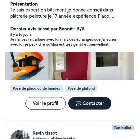
Présentation
Je suis expert en bâtiment je donne conseil dans
plâtrerie peinture je 17 année expérience Placo,
peinture, bouche le trou pose le étoile de verre pose
papier peintre plafond démontable démolition plafond
Dernier avis laissé par Benoît : 5/5
placo décoration ratissage (enduit en mur)ponçage
Il y a 16 jours
Je n’ai pas fait affaire avec lui mais des échanges que j’ai eu eu
isolation devis sur place gratuitement.
avec lui, je peux dire qu’Alan est très gentil et bienveillant.
Pose de placo ou de bandes
Pose de plafond
Voir le profil
Contacter
Particulier
Kevin tissot
Professionnel dans le détail