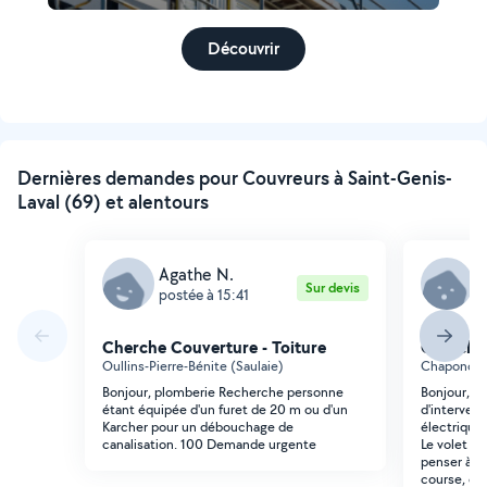
Découvrir
Dernières demandes pour Couvreurs à Saint-Genis-
Laval (69) et alentours
Agathe N.
L
Sur devis
postée à 15:41
p
Cherche Couverture - Toiture
Cherche 
Oullins-Pierre-Bénite (Saulaie)
Chaponost
Bonjour, plomberie Recherche personne
Bonjour, j
étant équipée d'un furet de 20 m ou d'un
d'interveni
Karcher pour un débouchage de
électrique
canalisation. 100 Demande urgente
Le volet ne
penser à u
course, ou