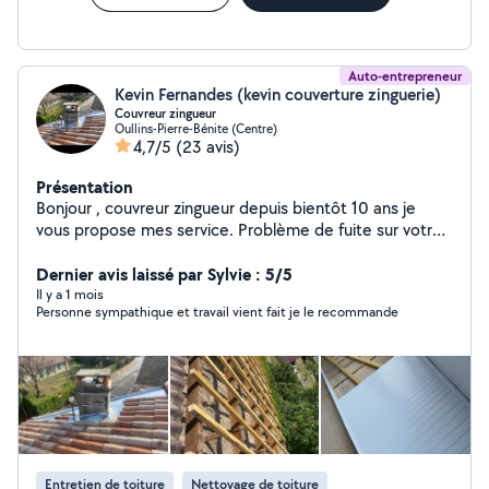
Auto-entrepreneur
Kevin Fernandes (kevin couverture zinguerie)
Couvreur zingueur
Oullins-Pierre-Bénite (Centre)
4,7/5
(23 avis)
Présentation
Bonjour , couvreur zingueur depuis bientôt 10 ans je
vous propose mes service. Problème de fuite sur votre
toit ? les toiture n'ont plus aucun secret pour moi.
réglons sa vite et bien Contacter moi via mon tel ou
Dernier avis laissé par Sylvie : 5/5
message allo voisin.
Il y a 1 mois
Personne sympathique et travail vient fait je le recommande
Entretien de toiture
Nettoyage de toiture