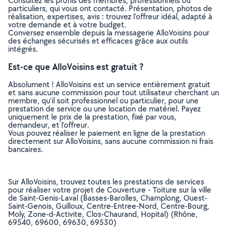
Consultez les profils des membres, professionnels ou
particuliers, qui vous ont contacté. Présentation, photos de
réalisation, expertises, avis : trouvez l'offreur idéal, adapté à
votre demande et à votre budget.
Conversez ensemble depuis la messagerie AlloVoisins pour
des échanges sécurisés et efficaces grâce aux outils
intégrés.
Est-ce que AlloVoisins est gratuit ?
Absolument ! AlloVoisins est un service entièrement gratuit
et sans aucune commission pour tout utilisateur cherchant un
membre, qu’il soit professionnel ou particulier, pour une
prestation de service ou une location de matériel. Payez
uniquement le prix de la prestation, fixé par vous,
demandeur, et l’offreur.
Vous pouvez réaliser le paiement en ligne de la prestation
directement sur AlloVoisins, sans aucune commission ni frais
bancaires.
Sur AlloVoisins, trouvez toutes les prestations de services
pour réaliser votre projet de Couverture - Toiture sur la ville
de Saint-Genis-Laval (Basses-Barolles, Champlong, Ouest-
Saint-Genois, Guilloux, Centre-Entree-Nord, Centre-Bourg,
Moly, Zone-d-Activite, Clos-Chaurand, Hopital) (Rhône,
69540, 69600, 69630, 69530)