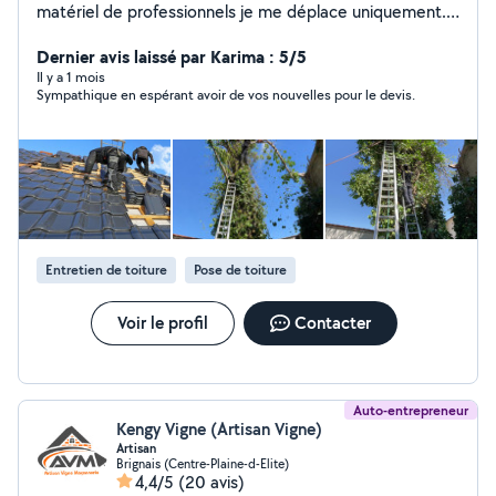
matériel de professionnels je me déplace uniquement.
Lyon.Marseille.annecy.valence.
Avignon.montelimar.orange. Je suis rapide et efficace
Dernier avis laissé par Karima : 5/5
Il y a 1 mois
Sympathique en espérant avoir de vos nouvelles pour le devis.
Entretien de toiture
Pose de toiture
Voir le profil
Contacter
Auto-entrepreneur
Kengy Vigne (Artisan Vigne)
Artisan
Brignais (Centre-Plaine-d-Elite)
4,4/5
(20 avis)