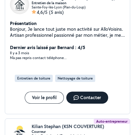
Entretien de la maison
Sainte-Foy-lès-Lyon (Plan-du-Loup)
4,6/5
(5 avis)
Présentation
Bonjour, Je lance tout juste mon activité sur AlloVoisins.
Artisan professionnel passionné par mon métier, je mets
mon savoir-faire et mon exigence au service de vos
projets. Mon objectif est de vous garantir un travail
Dernier avis laissé par Bernard : 4/5
soigné, durable et réalisé dans les règles de l'art. Je
Il y a 3 mois
N'a pas repris contact téléphone...
reste à votre écoute pour en discuter.
Entretien de toiture
Nettoyage de toiture
Voir le profil
Contacter
Auto-entrepreneur
Kilian Stephan (KSN COUVERTURE)
Couvreur