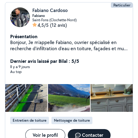
Particulier
Fabiano Cardoso
Fabiano
Saint-Fons (Clochette-Nord)
4,5/5
(12 avis)
Présentation
Bonjour, Je m'appelle Fabiano, ouvrier spécialisé en
recherche d'infiltration d'eau en toiture, façades et mur
enterré. J'interviens aussi pour tous vos travaux
d'étanchéité afin de prévenir ou réparer les infiltrations.
Dernier avis laissé par Bilal : 5/5
Sérieux, réactif et je suis disponible pour répondre à vos
Il y a 9 jours
Au top
besoins au plus vite
Entretien de toiture
Nettoyage de toiture
Voir le profil
Contacter