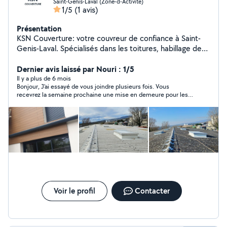
Saint-Genis-Laval (Zone-d-Activite)
1/5
(1 avis)
Présentation
KSN Couverture: votre couvreur de confiance à Saint-
Genis-Laval. Spécialisés dans les toitures, habillage de
bandeaux en aluminium, la pose de dessous de toit en
PVC,les peintures intérieures et extérieures, et plein
Dernier avis laissé par Nouri : 1/5
d'autre chose, nous vous proposons des solutions
Il y a plus de 6 mois
Bonjour, J'ai essayé de vous joindre plusieurs fois. Vous
complètes pour votre maison. Contactez-nous dès
recevrez la semaine prochaine une mise en demeure pour les
maintenant pour un diagnostic et un devis gratuit.
manquements constatés lors des travaux réalisés.
Cordialement
Voir le profil
Contacter