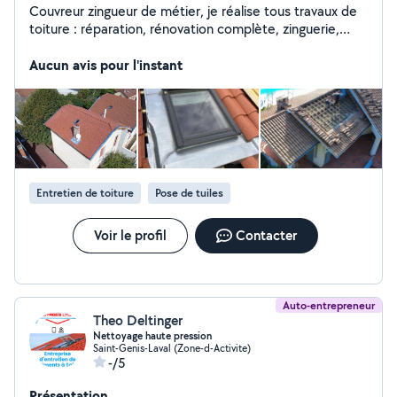
Couvreur zingueur de métier, je réalise tous travaux de
toiture : réparation, rénovation complète, zinguerie,
isolation, nettoyage et entretien de toiture. J'ai été
formé au sein de ma famille : mon père, formé chez les
Aucun avis pour l'instant
Compagnons, nous a transmis son savoir-faire et les
règles de l'art. Même si je ne suis pas officiellement
Compagnon, je travaille avec la même exigence de
qualité, de sécurité et de finitions soignées. Sérieux,
réactif et à l'écoute, je m'engage à fournir un travail
propre et durable.
Entretien de toiture
Pose de tuiles
Voir le profil
Contacter
Auto-entrepreneur
Theo Deltinger
Nettoyage haute pression
Saint-Genis-Laval (Zone-d-Activite)
-/5
Présentation