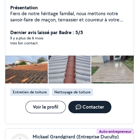
Présentation
Fiers de notre héritage familial, nous mettons notre
savoir-faire de maçon, terrassier et couvreur à votre
service, perpétuant une tradition d'excellence depuis
1990. Notre engagement est de vous offrir des
Dernier avis laissé par Badre : 5/5
prestations de qualité, alliant savoir-faire ancestral et
Il y a plus de 6 mois
tres bin contact
techniques modernes. Nous sommes à votre entière
disposition pour concrétiser vos projets, qu'ils soient de
construction ou de rénovation. N'hésitez pas à nous
faire part de vos besoins et nous serons ravis de vous
accompagner. Votre satisfaction est notre priorité
absolue.
Entretien de toiture
Nettoyage de toiture
Voir le profil
Contacter
Auto-entrepreneur
Mickael Grandgirard (Entreprise Duculty)