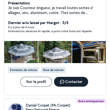
Présentation
Je suis Couvreur zingueur, je travail toutes sortes d
alliages, zinc, aluminium, cuivre. Ttes sortes de
revêtement toiture, ardoises, zinc, tuiles, bardeau
canadien etc Isolation par l extérieur, bois laine de
Dernier avis laissé par Margot : 5/5
verre, de bois de roche, actis multi couche...
Il y a plus de 6 mois
Intervention sérieuse et rapide, a priori notre fuite est réparée
Revêtement ossature, bois, aluminium, zinc.
Entretien de toiture
Pose de toiture
Voir le profil
Contacter
Auto-entrepreneur
Daniel Corpet (Mr.Corpet)
Renov Nettoyage Peinture