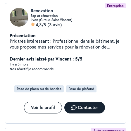
Entreprise
Renovation
Btp et rénovation
Lyon (Giraud-Saint-Vincent)
4,3/5
(3 avis)
Présentation
Prix très intéressant : Professionnel dans le bâtiment, je
vous propose mes services pour la rénovation de
maisons et d'appartements. Spécialiste du multi-
domaine, je mets tout en œuvre pour transformer votre
Dernier avis laissé par Vincent : 5/5
espace de vie selon vos envies. Que ce soit pour des
Il y a 5 mois
très réactif je recommande
travaux de peinture, pose de carrelage, nettoyage
(après) chantier, je vous apporte des solutions
personnalisées adaptées à vos besoins. J'attache une
grande importance aux finitions et à la satisfaction de
Pose de placo ou de bandes
Pose de plafond
mes clients. Faites confiance à mon savoir-faire pour
donner vie à vos projets ! **Contactez-moi pour plus
d'informations et profitez d'un devis gratuit.** »
Voir le profil
Contacter
Auto-entrepreneur