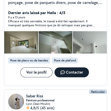
ponçage, pose de parquets divers, pose de carrelage,
installation de faux plafonds et aménagement de
cuisines. Fort de 10 ans d'expérience dans ce domaine,
Dernier avis laissé par Neila : 4/5
je garantis un travail de qualité.
Il y a 15 jours
Efficace et très serviable, le travail a été fait rapidement. Il
manquait quelques finitions que j'ai dû rattraper mais pas grand
chose. je recommande !
Pose de placo ou de bandes
Pose de plafond
Voir le profil
Contacter
Particulier
Saber Riss
Peinture professionnel
Lyon (Jean Moulin)
4,8/5
(45 avis)