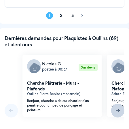
1
2
3
Page
suivante
Dernières demandes pour Plaquistes à Oullins (69)
et alentours
Nicolas G.
A
Sur devis
postée à 08:37
p
Cherche Plâtrerie - Murs -
Cherche 
Plafonds
Plafonds
Oullins-Pierre-Bénite (Montmein)
Sainte-Foy
Bonjour, cherche aide sur chantier d'un
Bonjour, b
peintre pour un peu de ponçage et
plaques de 
peinture.
quinzaine 