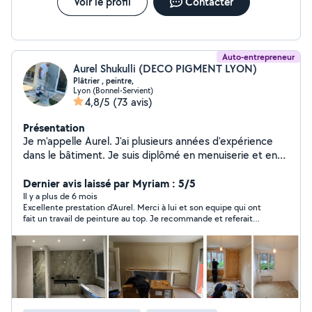
Voir le profil
Contacter
Auto-entrepreneur
Aurel Shukulli (DECO PIGMENT LYON)
Plâtrier , peintre,
Lyon (Bonnel-Servient)
4,8/5
(73 avis)
Présentation
Je m'appelle Aurel. J'ai plusieurs années d'expérience
dans le bâtiment. Je suis diplômé en menuiserie et en
aménagement et finition du bâtiment. Mon expertise
s'étend à une gamme variée de travaux de bricolage,
Dernier avis laissé par Myriam : 5/5
incluant le ponçage des murs, la peinture, le ratissage et
Il y a plus de 6 mois
Excellente prestation d'Aurel. Merci à lui et son equipe qui ont
la bande à joint. Je reste à votre disposition. N'hésitez
fait un travail de peinture au top. Je recommande et referait
pas à me contacter! Je me déplace gratuitement pour
appel à lui si besoin.
voir les travaux et faire le devis Au plaisir de travailler
avec vous Bien cordialement Aurel