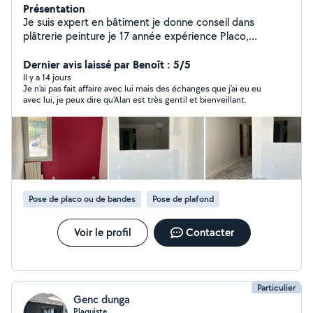
Présentation
Je suis expert en bâtiment je donne conseil dans
plâtrerie peinture je 17 année expérience Placo,
peinture, bouche le trou pose le étoile de verre pose
papier peintre plafond démontable démolition plafond
Dernier avis laissé par Benoît : 5/5
placo décoration ratissage (enduit en mur)ponçage
Il y a 14 jours
Je n’ai pas fait affaire avec lui mais des échanges que j’ai eu eu
isolation devis sur place gratuitement.
avec lui, je peux dire qu’Alan est très gentil et bienveillant.
Pose de placo ou de bandes
Pose de plafond
Voir le profil
Contacter
Particulier
Genc dunga
Plaquiste