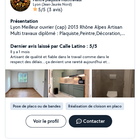
Peintre plaquiste multitravaux
Lyon (Jean-Jaurès Nord)
5/5
(3 avis)
Présentation
Lyon Meilleur ouvrier (cap) 2013 Rhône Alpes Artisan
Multi travaux diplômé : Plaquiste,Peintre,Décoration,
Revêtements Sols et mur
Dernier avis laissé par Calle Latino : 5/5
Il y a 1 mois
Artisant de qualité et fiable dans le travail comme dans le
respect des délais....ça devient une rareté aujourd'hui et
AFPRENOV en fait partie. Je recommande cette entreprise qui
m'a conseillé et plus que satisfait sur toute la ligne de mes
attentes.
Pose de placo ou de bandes
Réalisation de cloison en placo
Voir le profil
Contacter