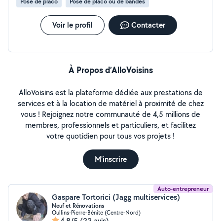
Pose de placo
Pose de placo ou de bandes
coffrages et habillages (pour gaines techniques, spots
encastrés)
Voir le profil
Contacter
À Propos d’AlloVoisins
AlloVoisins est la plateforme dédiée aux prestations de
services et à la location de matériel à proximité de chez
vous ! Rejoignez notre communauté de 4,5 millions de
membres, professionnels et particuliers, et facilitez
votre quotidien pour tous vos projets !
M'inscrire
Auto-entrepreneur
Gaspare Tortorici (Jagg multiservices)
Neuf et Rénovations
Oullins-Pierre-Bénite (Centre-Nord)
4,8/5
(22 avis)