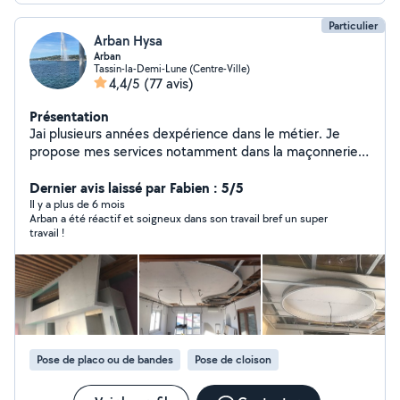
Particulier
Arban Hysa
Arban
Tassin-la-Demi-Lune (Centre-Ville)
4,4/5
(77 avis)
Présentation
Jai plusieurs années dexpérience dans le métier. Je
propose mes services notamment dans la maçonnerie,
la pose de carrelage, la plomberie, lélectricité, la pose
de placo, etc.
Dernier avis laissé par Fabien : 5/5
Il y a plus de 6 mois
Arban a été réactif et soigneux dans son travail bref un super
travail !
Pose de placo ou de bandes
Pose de cloison