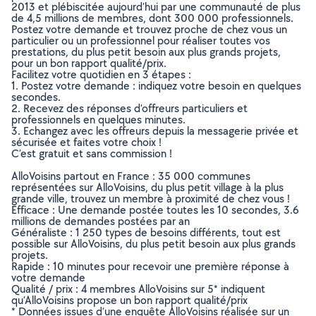
2013 et plébiscitée aujourd’hui par une communauté de plus
de 4,5 millions de membres, dont 300 000 professionnels.
Postez votre demande et trouvez proche de chez vous un
particulier ou un professionnel pour réaliser toutes vos
prestations, du plus petit besoin aux plus grands projets,
pour un bon rapport qualité/prix.
Facilitez votre quotidien en 3 étapes :
1. Postez votre demande : indiquez votre besoin en quelques
secondes.
2. Recevez des réponses d’offreurs particuliers et
professionnels en quelques minutes.
3. Echangez avec les offreurs depuis la messagerie privée et
sécurisée et faites votre choix !
C’est gratuit et sans commission !
AlloVoisins partout en France : 35 000 communes
représentées sur AlloVoisins, du plus petit village à la plus
grande ville, trouvez un membre à proximité de chez vous !
Efficace : Une demande postée toutes les 10 secondes, 3.6
millions de demandes postées par an
Généraliste : 1 250 types de besoins différents, tout est
possible sur AlloVoisins, du plus petit besoin aux plus grands
projets.
Rapide : 10 minutes pour recevoir une première réponse à
votre demande
Qualité / prix : 4 membres AlloVoisins sur 5* indiquent
qu’AlloVoisins propose un bon rapport qualité/prix
* Données issues d’une enquête AlloVoisins réalisée sur un