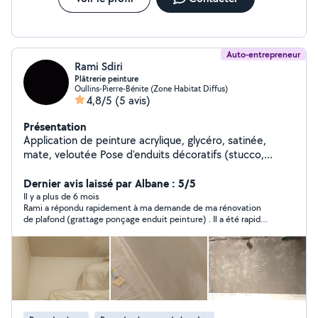
Auto-entrepreneur
Rami Sdiri
Plâtrerie peinture
Oullins-Pierre-Bénite (Zone Habitat Diffus)
4,8/5
(5 avis)
Présentation
Application de peinture acrylique, glycéro, satinée,
mate, veloutée Pose d'enduits décoratifs (stucco,
tadelakt, béton ciré) Rénovation et rafraîchissement de
peinture Traitement des fissures et reprise des murs
Dernier avis laissé par Albane : 5/5
avant peinture 2. Plâtrerie Pose d'enduits de lissage et
Il y a plus de 6 mois
Rami a répondu rapidement à ma demande de ma rénovation
de rebouchage Application de plâtre sur murs et
de plafond (grattage ponçage enduit peinture) . Il a été rapide
plafonds Création de moulures et corniches en plâtre
et efficace. Le travail est impeccable. Très bon contact.
Restauration de surfaces en plâtre abîmées 3. Plaquiste
(Pose de plaques de plâtre Placoplatre, BA13, etc.)
Montage de cloisons en placo (cloisons sèches,
phoniques, hydrofuges, etc.) Isolation thermique et
acoustique (laine de verre, laine de roche, polystyrène)
Faux plafonds (staff, dalles, suspendus) Création de