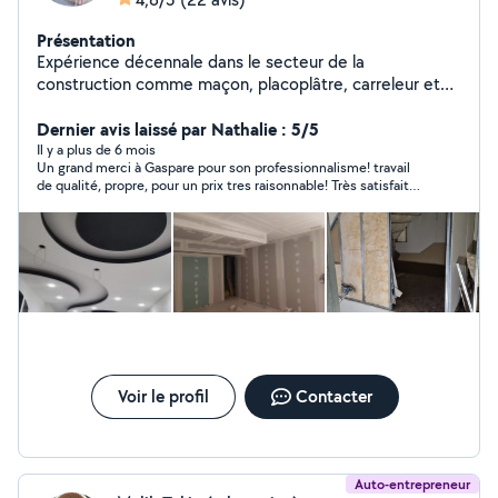
Présentation
Expérience décennale dans le secteur de la
construction comme maçon, placoplâtre, carreleur et
peintre dans mon pays d'origine (Italie). Expérience
certifiée, sérieux et professionnel. Totalement équipé.
Dernier avis laissé par Nathalie : 5/5
N hésitez pas à me contacter pour un devis gratuit.
Il y a plus de 6 mois
Un grand merci à Gaspare pour son professionnalisme! travail
Travail minutieux et propre. Constatez avec vos yeux.
de qualité, propre, pour un prix tres raisonnable! Très satisfait
(pour me contacter, postuler votre annonce comme
de la prestation! Vous pouvez y aller les yeux fermés!!
Rénovation et Carrelage)
Voir le profil
Contacter
Auto-entrepreneur