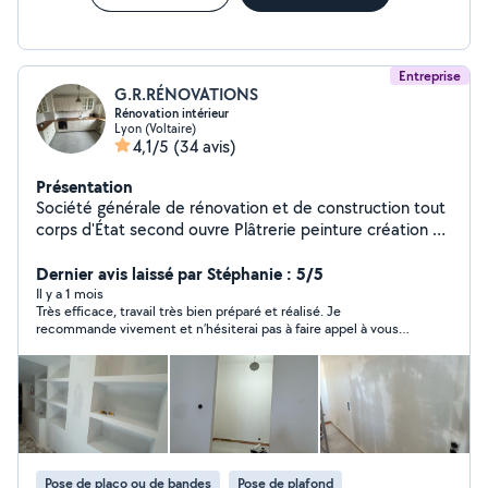
Entreprise
G.R.RÉNOVATIONS
Rénovation intérieur
Lyon (Voltaire)
4,1/5
(34 avis)
Présentation
Société générale de rénovation et de construction tout
corps d'État second ouvre Plâtrerie peinture création de
cloisons et faux plafond doublage de mur et isolation
décoration intérieur pose de porte pose de parquet
Dernier avis laissé par Stéphanie : 5/5
pose de cuisine construction de mezzanine sur mesure
Il y a 1 mois
Très efficace, travail très bien préparé et réalisé. Je
en acier construction des escaliers sur mesure en acier
recommande vivement et n’hésiterai pas à faire appel à vous
et bois construction de verrière sur mesure en acier
pour d’autres travaux
réalisation de électricité réalisation de plomberie
revêtement de sol et mur carrelage création de salle de
bain pose dalle pvc pose de parquet décoration
intérieure plan en 3D nettoyage fin chantier travail
soigné équipé professionnel avec outils professionnel
Pose de placo ou de bandes
Pose de plafond