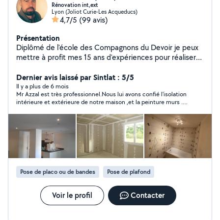
Rénovation int,ext
Lyon (Joliot Curie-Les Acqueducs)
4,7/5
(99 avis)
Présentation
Diplômé de l'école des Compagnons du Devoir je peux
mettre à profit mes 15 ans d'expériences pour réaliser
vos travaux de placo, carrelage, parquet et peinture
intérieure et extérieure. N'hésitez pas à me contacter
Dernier avis laissé par Sintlat : 5/5
pour toute vos renovations email ou mon tel
Il y a plus de 6 mois
Mr Azzal est très professionnel.Nous lui avons confié l'isolation
intérieure et extérieure de notre maison ,et la peinture murs . Il
est à l'écoute ,avec une grande maîtrise des chantiers
d'isolation et de peinture et de placo domaine où on l'a fait
intervenir .il est performant et a un grand panel de savoirs-
faires .Il nous a conseillé sur l'isolation intérieure et a fait le job,
notre intérieur et nous en sommes très contents du résultat
ultat, comme pour celui de l'isolation extérieure .Les peintures
sont impeccables et la propreté du chantier aussi. Notre
chantier a été fini cette semaine ,et nous en sommes très
Pose de placo ou de bandes
Pose de plafond
contents .Mr Azzal est de très bons conseils. Vous pouvez lui
faire confiance pour vos travaux .en plus il est bienveillant et
très compréhensif.Personne très pro.
Voir le profil
Contacter