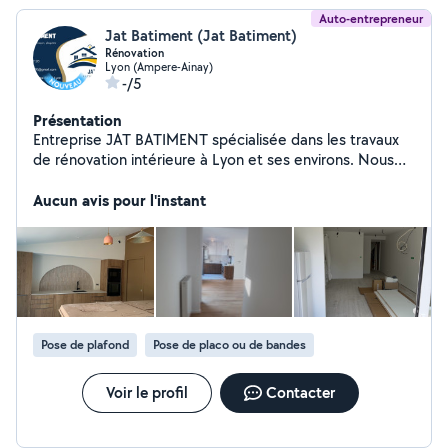
Auto-entrepreneur
Jat Batiment (Jat Batiment)
Rénovation
Lyon (Ampere-Ainay)
-/5
Présentation
Entreprise JAT BATIMENT spécialisée dans les travaux
de rénovation intérieure à Lyon et ses environs. Nous
réalisons vos travaux de peinture, pose de plaques de
plâtre (placo), pose de carrelage et parquet. Travail
Aucun avis pour l'instant
soigné, rapide et devis gratuit. Contactez-nous pour vos
chantiers !
Pose de plafond
Pose de placo ou de bandes
Voir le profil
Contacter