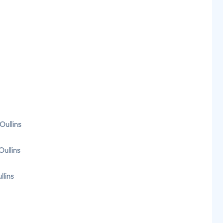
Oullins
ullins
llins