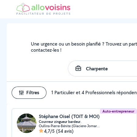
Une urgence ou un besoin planifié ? Trouvez un parti
contactez-les !
Filtres
1 Particulier et 4 Professionnels réponden
Auto-entrepreneur
Stéphane Oisel (TOIT & MOI)
Couvreur zingueur bardeur.
Oullins-Pierre-Bénite (Glaciere-Jomard)
4,7/5
(54 avis)