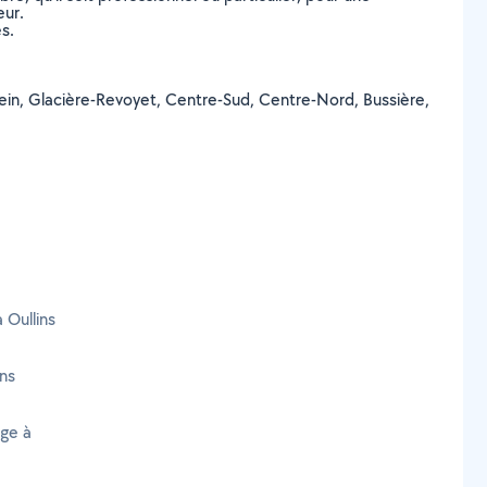
eur.
s.
tmein, Glacière-Revoyet, Centre-Sud, Centre-Nord, Bussière,
 Oullins
ns
age à