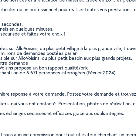
culier ou un professionnel pour réaliser toutes vos prestations, d
s secondes.
nnels en quelques minutes.
sécurisée et faites votre choix !
sur AlloVoisins, du plus petit village à la plus grande ville, tro
 millions de demandes postées par an
ible sur AlloVoisins, du plus petit besoin aux plus grands projets.
votre demande
oVoisins propose un bon rapport qualité/prix
chantillon de 5 671 personnes interrogées (Février 2024)
remière réponse à votre demande. Postez votre demande et trouve
ers, qui vous ont contacté. Présentation, photos de réalisation, exp
s échanges sécurisés et efficaces grâce aux outils intégrés.
et sans aucune commission pour tout utilisateur cherchant un membre