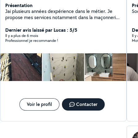
Présentation
Pr
Jai plusieurs années dexpérience dans le métier. Je
propose mes services notamment dans la maçonnerie,
la pose de carrelage, la plomberie, lélectricité, la pose
de placo, etc.
Dernier avis laissé par Lucas : 5/5
De
Il y a plus de 6 mois
Il 
Professionnel je recommande !
Voir le profil
Contacter