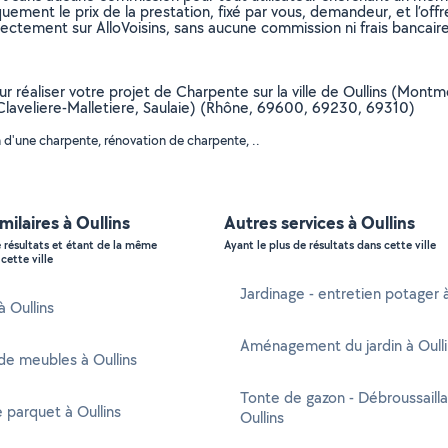
uement le prix de la prestation, fixé par vous, demandeur, et l’offr
rectement sur AlloVoisins, sans aucune commission ni frais bancaire
our réaliser votre projet de Charpente sur la ville de Oullins (Mon
Claveliere-Malletiere, Saulaie) (Rhône, 69600, 69230, 69310)
 d'une charpente, rénovation de charpente, ..
milaires à Oullins
Autres services à Oullins
e résultats et étant de la même
Ayant le plus de résultats dans cette ville
cette ville
Jardinage - entretien potager à
à Oullins
Aménagement du jardin à Oulli
e meubles à Oullins
Tonte de gazon - Débroussaill
 parquet à Oullins
Oullins