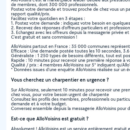
de membres, dont 300 000 professionnels.
Postez votre demande et trouvez proche de chez vous un parti
rapport qualité/prix.
Facilitez votre quotidien en 3 étapes :
1. Postez votre demande : indiquez votre besoin en quelque
2. Recevez des réponses d’offreurs particuliers et professio
3. Echangez avec les offreurs depuis la messagerie privée et 
C’est gratuit et sans commission !
AlloVoisins partout en France : 35 000 communes représentées 
Efficace : Une demande postée toutes les 10 secondes, 3.6
Généraliste : 1 250 types de besoins différents, tout est poss
Rapide : 10 minutes pour recevoir une première réponse à 
Qualité / prix : 4 membres AlloVoisins sur 5* indiquent qu’All
* Données issues d’une enquête AlloVoisins réalisée sur un é
Vous cherchez un charpentier en urgence ?
Sur AlloVoisins, seulement 10 minutes pour recevoir une p
chez vous, pour votre besoin urgent de charpente
Consultez les profils des membres, professionnels ou particuli
demande et à votre budget.
Conversez ensemble depuis la messagerie AlloVoisins pour de
Est-ce que AlloVoisins est gratuit ?
Absolument ! AlloVoisins est un service entièrement gratuit 