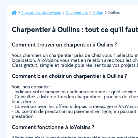
Prestations de services
Charpentiers
Rhône
Oullins
Charpentier à Oullins : tout ce qu’il faut
Comment trouver un charpentier à Oullins ?
Vous cherchez un charpentier près de chez vous ? Sélection
localisation. AlloVoisins vous met en relation avec tous les c
C’est gratuit, simple et rapide pour réaliser tous vos projets !
Comment bien choisir un charpentier à Oullins ?
Voici nos conseils :
- Indiquez votre besoin en quelques secondes : quel service 
- Consultez la liste de tous les charpentiers, proches de chez 
leurs clients.
- Conversez avec les offreurs depuis la messagerie AlloVoisi
- Du contrat de prestation au paiement en ligne, en passant pa
prestation.
Comment fonctionne AlloVoisins ?
AlloVoisins c’est la marketplace leader dédiée aux prestatio