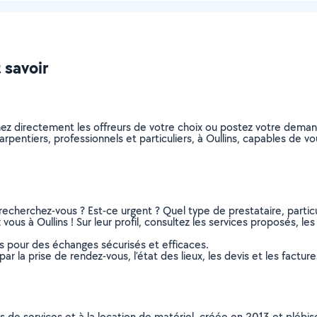
 savoir
nez directement les offreurs de votre choix ou postez votre dema
harpentiers, professionnels et particuliers, à Oullins, capables de
recherchez-vous ? Est-ce urgent ? Quel type de prestataire, particu
vous à Oullins ! Sur leur profil, consultez les services proposés, les
ns pour des échanges sécurisés et efficaces.
r la prise de rendez-vous, l’état des lieux, les devis et les facture
ns de services et à la location de matériel, créée en 2013 et plébi