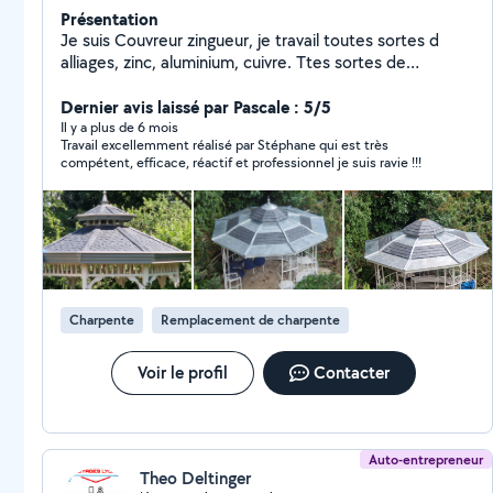
Présentation
Je suis Couvreur zingueur, je travail toutes sortes d
alliages, zinc, aluminium, cuivre. Ttes sortes de
revêtement toiture, ardoises, zinc, tuiles, bardeau
canadien etc Isolation par l extérieur, bois laine de
Dernier avis laissé par Pascale : 5/5
verre, de bois de roche, actis multi couche...
Il y a plus de 6 mois
Travail excellemment réalisé par Stéphane qui est très
Revêtement ossature, bois, aluminium, zinc.
compétent, efficace, réactif et professionnel je suis ravie !!!
Charpente
Remplacement de charpente
Voir le profil
Contacter
Auto-entrepreneur
Theo Deltinger