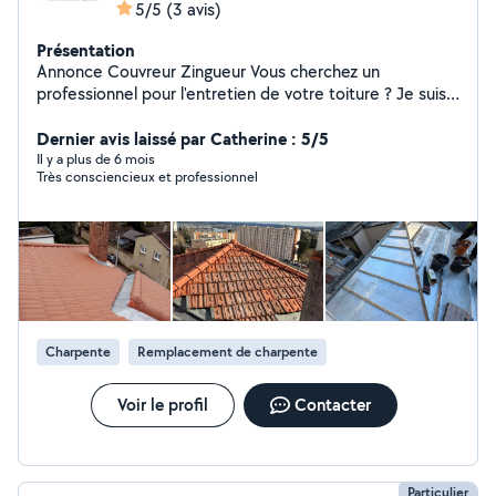
5/5
(3 avis)
Présentation
Annonce Couvreur Zingueur Vous cherchez un
professionnel pour l'entretien de votre toiture ? Je suis
couvreur zingueur, à votre service pour : L'entretien et le
nettoyage de toiture La réparation et l'installation de
Dernier avis laissé par Catherine : 5/5
gouttières Tous types de travaux de zinguerie Travail
Il y a plus de 6 mois
Très consciencieux et professionnel
soigné, rapide et efficace ! N'hésitez pas à me
contacter pour un devis ou toute demande
d'intervention. À bientôt pour vos travaux !
Charpente
Remplacement de charpente
Voir le profil
Contacter
Particulier