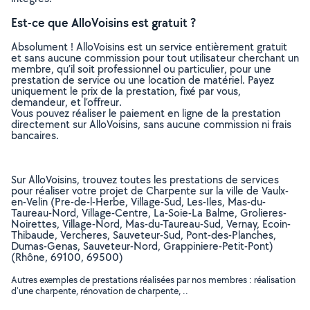
Est-ce que AlloVoisins est gratuit ?
Absolument ! AlloVoisins est un service entièrement gratuit
et sans aucune commission pour tout utilisateur cherchant un
membre, qu’il soit professionnel ou particulier, pour une
prestation de service ou une location de matériel. Payez
uniquement le prix de la prestation, fixé par vous,
demandeur, et l’offreur.
Vous pouvez réaliser le paiement en ligne de la prestation
directement sur AlloVoisins, sans aucune commission ni frais
bancaires.
Sur AlloVoisins, trouvez toutes les prestations de services
pour réaliser votre projet de Charpente sur la ville de Vaulx-
en-Velin (Pre-de-l-Herbe, Village-Sud, Les-Iles, Mas-du-
Taureau-Nord, Village-Centre, La-Soie-La Balme, Grolieres-
Noirettes, Village-Nord, Mas-du-Taureau-Sud, Vernay, Ecoin-
Thibaude, Vercheres, Sauveteur-Sud, Pont-des-Planches,
Dumas-Genas, Sauveteur-Nord, Grappiniere-Petit-Pont)
(Rhône, 69100, 69500)
Autres exemples de prestations réalisées par nos membres : réalisation
d'une charpente, rénovation de charpente, ..