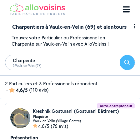
Charpentiers à Vaulx-en-Velin (69) et alentours
Trouvez votre Particulier ou Professionnel en
Charpente sur Vaulx-en-Velin avec AlloVoisins !
Charpente
Reche
à Vaulx-en-Velin (69)
2 Particuliers et 3 Professionnels répondent
-
4,6/5
(110 avis)
Auto-entrepreneur
Kreshnik Gosturani (Gosturani Bâtiment)
Plaquiste
Vaulx-en-Velin (Village-Centre)
4,6/5
(76 avis)
Présentation