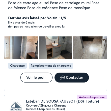
Pose de carrelage au sol Pose de carrelage mural Pose
de faïence Pose de crédence Pose de mosaïque
Remplacement de carreaux cassés Joints de carrelage
Terrasse en carrelage Pose de parquet flottant Pose de
Dernier avis laissé par Voisin : 1/5
parquet stratifié Pose de parquet PVC / vinyle Pose de
Il y a plus de 6 mois
rien pas eu l occasion de travailler avec lui
plinthes Ragréage de sol Peinture intérieure Peinture
extérieure Préparation des murs Enduit et lissage
Rebouchage des fissures Pose de toile de verre
Plâtrerie Pose de plaques de plâtre (placo) Cloisons
Faux plafond Isolation intérieure Bandes à joints Salle de
bain Rénovation complète Pose de douche Pose de
baignoire Pose de meuble vasque Faïence murale
Étanchéité Cuisine Pose de cuisine Plan de travail
Charpente
Remplacement de charpente
Crédence Montage de meubles Petits raccordements
Papier peint Revêtement mural décoratif Sol PVC
Lames vinyles Décoration Aménagement intérieur
Voir le profil
Contacter
Finitions Conseils en décoration
Auto-entrepreneur
Esteban DE SOUSA FAUSSOT (DSF Toiture)
Couvreur / Zingueur / Charpent
Décines-Charpieu (Les-Marais)