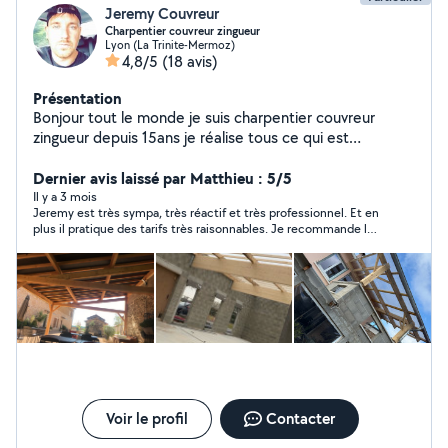
Jeremy Couvreur
Charpentier couvreur zingueur
Lyon (La Trinite-Mermoz)
4,8/5
(18 avis)
Présentation
Bonjour tout le monde je suis charpentier couvreur
zingueur depuis 15ans je réalise tous ce qui est
charpente neuf/rénovation ( fermette ,traditionnelle,
couverture , création de velux , gouttières zinc,
Dernier avis laissé par Matthieu : 5/5
entourage de cheminée, habillage bandeaux).
Il y a 3 mois
Jeremy est très sympa, très réactif et très professionnel. Et en
plus il pratique des tarifs très raisonnables. Je recommande les
yeux fermés.
Voir le profil
Contacter