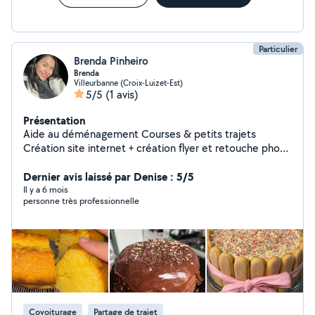
Particulier
Brenda Pinheiro
Brenda
Villeurbanne (Croix-Luizet-Est)
5/5
(1 avis)
Présentation
Aide au déménagement Courses & petits trajets
Création site internet + création flyer et retouche photo
Bonus : Gâteaux faits maison délicieux Bonus en plus,
ma langue maternelle est Portugais brésilien mais je vis
Dernier avis laissé par Denise : 5/5
en France depuis des années (: N'hésites pas et appelle
Il y a 6 mois
personne très professionnelle
moi
Covoiturage
Partage de trajet