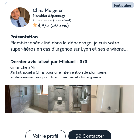
Particulier
Chris Meignier
Plombier dépannage
Villeurbanne (Buers-Sud)
4,9/5
(50 avis)
Présentation
Plombier spécialisé dans le dépannage, je suis votre
super-héros en cas d'urgence sur Lyon et ses environs
(cape non incluse). Mes super-pouvoirs : Traquer et
réparer les fuites plus vite que leur ombre. Déboucher
Dernier avis laissé par Mickael : 5/5
WC, lavabos et éviers sans jamais perdre mon sang-
dimanche à 9h
J'ai fait appel à Chris pour une intervention de plomberie.
froid. Transformer votre vieille robinetterie en œuvre
Professionnel très ponctuel, courtois et d'une grande
d'art fonctionnelle. Sauver votre chauffe-eau en
efficacité. Le chantier a été laissé parfaitement propre et les
détresse (ou lui offrir une retraite bien méritée).
explications étaient très claires. Je recommande les yeux
Installer vos nouveaux WC avec style et précision. Et
fermés :)
bien d'autres missions sur vos demande ! ️ Des solutions
fiables, durables et à prix sympa pour tous vos tracas.
Pour une réponse plus rapide, merci de me contacter au
07-68-72-79-54 Appelez-moi, et vos problèmes fileront
à toute allure dans les tuyaux !
Voir le profil
Contacter