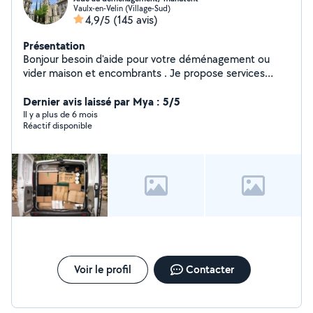
Vaulx-en-Velin (Village-Sud)
4,9/5
(145 avis)
Présentation
Bonjour besoin d'aide pour votre déménagement ou
vider maison et encombrants . Je propose services
fiables ,rapide,et soigneux pour transporter vos objets/
cartons/meubles.
Dernier avis laissé par Mya : 5/5
Il y a plus de 6 mois
Réactif disponible
Voir le profil
Contacter