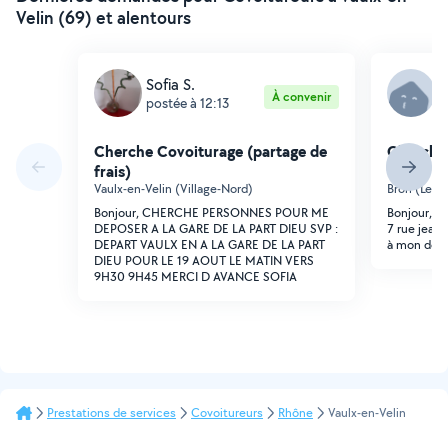
Velin (69) et alentours
Sofia S.
F
À convenir
postée à 12:13
p
Cherche Covoiturage (partage de
Cherche 
frais)
frais)
Vaulx-en-Velin (Village-Nord)
Bron (Les-
Bonjour, CHERCHE PERSONNES POUR ME
Bonjour, j
DEPOSER A LA GARE DE LA PART DIEU SVP :
7 rue jean z
DEPART VAULX EN A LA GARE DE LA PART
à mon domic
DIEU POUR LE 19 AOUT LE MATIN VERS
9H30 9H45 MERCI D AVANCE SOFIA
Prestations de services
Covoitureurs
Rhône
Vaulx-en-Velin