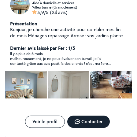
Aide à domicile et services.
Villeurbanne (Grandclément)
3,9/5
(24 avis)
Présentation
Bonjour, je cherche une activité pour combler mes fin
de mois Ménages repassage Arroser vos jardins plantes
Donnez à manger à vos animaux Surveillez vos maisons
Dernier avis laissé par Fer : 1/5
Il y a plus de 6 mois
malheureusement, je ne peux évaluer son travail ,je l'ai
contacté grâce aux avis positifs des clients ! c'est ma 1ere
expérience sur cette application pour ce type de demande . je
lui soumis l'offre de la date et l'heure qui m'intéresse pour le
ménage et en demandant aussi son prix .Me répond le
lendemain par un simple " bonjour " puis silence radio ......sans
répondre à mon offre . je la relance Après 48h , sa réponse était
désolée pas vu votre message !????? vous êtes intéressez pour
quand ??? j'ai une fracture du pied, mon annonce était vraiment
urgente, cherchant de l'aide .....mais bon déçue par ce
désintéressement à l'offre qui reste en suspend !
Voir le profil
Contacter