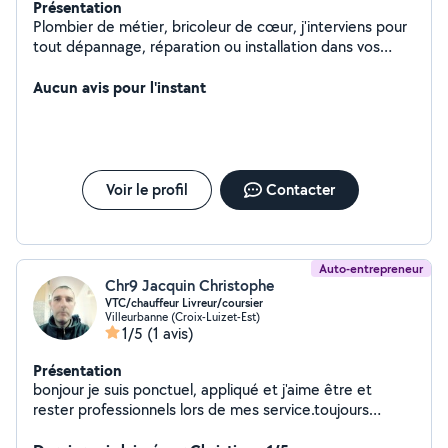
Présentation
Plombier de métier, bricoleur de cœur, j'interviens pour
tout dépannage, réparation ou installation dans vos
installations sanitaires. Avec un sens du service à toute
épreuve et une passion pour le travail bien fait, je mets
Aucun avis pour l'instant
un point d'honneur à résoudre vos soucis de plomberie
rapidement et durablement. De l'évier bouché à la
chaudière capricieuse, vous pouvez compter sur moi !
Voir le profil
Contacter
Auto-entrepreneur
Chr9 Jacquin Christophe
VTC/chauffeur Livreur/coursier
Villeurbanne (Croix-Luizet-Est)
1/5
(1 avis)
Présentation
bonjour je suis ponctuel, appliqué et j'aime être et
rester professionnels lors de mes service.toujours
souriant et poli.merci