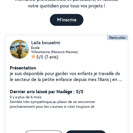
votre quotidien pour tous vos projets !
M'inscrire
Particulier
Laila bouselmi
Ecole
Villeurbanne (Maisons-Neuves)
5/5
(1 avis)
Présentation
je suis disponible pour garder vos enfants je travaille ds
le secteur de la petite enfance depuis mes 18ans j en ai
38 j ai de l expérience ds ce secteur j aime mon métier
être en contact avec les enfants je suis douce patiente
Dernier avis laissé par Nadège : 5/5
et souriante
Il y a plus de 6 mois
Semble très sympathique,au plaisir de se rencontrer
prochainement pour les courses si c'est toujours ok