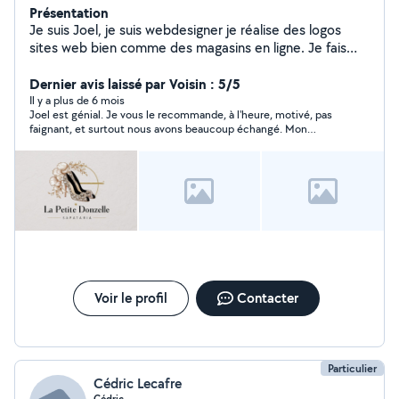
Présentation
Je suis Joel, je suis webdesigner je réalise des logos
sites web bien comme des magasins en ligne. Je fais
aussi des petits travaux afin de compléter mes revenus.
j'ai l'habitude de faire de déménagements, convoiturage
Dernier avis laissé par Voisin : 5/5
et petit bricoles.N'hesitez pas en me contacter.
Il y a plus de 6 mois
Joel est génial. Je vous le recommande, à l'heure, motivé, pas
faignant, et surtout nous avons beaucoup échangé. Mon
déménagement c'est super bien passé.
Voir le profil
Contacter
Particulier
Cédric Lecafre