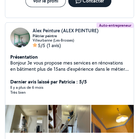
Voir le profil
Contacter
Auto-entrepreneur
Alex Peinture (ALEX PEINTURE)
Plâtrier peintre
Villeurbanne (Les-Brosses)
5/5
(1 avis)
Présentation
Bonjour Je vous propose mes services en rénovations
en bâtiment plus de 15ans d'expérience dans le métier
travail très soigné et rigoureux prix très correct Peinture
normal extérieur et intérieur tout type Peindre chambre
Dernier avis laissé par Patricia : 5/5
salon cuisine cadre porte fenêtre volets plafond garage
Il y a plus de 6 mois
Très bien
portail meubles etc Peindre local appartement studio
maison privé etc Pose papier peint panoramique toile
etc Pose bande a joint Arrete metalique Pose pvc Pose
lino Pose carrelage tout type de format Pose parquet
flottant clipsse stratifié etc Bande armé Un pur bonheur
pour un peut de ponçage même a la main et une
peinture réussie ENDUISAGE PEINTURE DECORATION
INTÉRIEURE &EXTÉRIEUR Peinture interieur -Tout