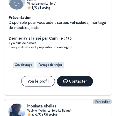
Cédric
Villeurbanne (La-Soie)
1/5
(1 avis)
Présentation
Disponible pour vous aider, sorties véhiculées, montage
de meubles, ectc
Dernier avis laissé par Camille : 1/5
Il y a plus de 6 mois
manque de respect proposition mensongère.
Covoiturage
Partage de trajet
Voir le profil
Contacter
Particulier
Mouhata Khellas
Vaulx-en-Velin (La-Soie-La Balme)
4,6/5
(38 avis)