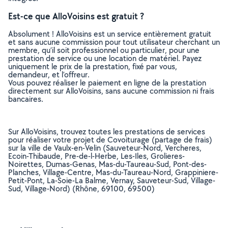
Est-ce que AlloVoisins est gratuit ?
Absolument ! AlloVoisins est un service entièrement gratuit
et sans aucune commission pour tout utilisateur cherchant un
membre, qu’il soit professionnel ou particulier, pour une
prestation de service ou une location de matériel. Payez
uniquement le prix de la prestation, fixé par vous,
demandeur, et l’offreur.
Vous pouvez réaliser le paiement en ligne de la prestation
directement sur AlloVoisins, sans aucune commission ni frais
bancaires.
Sur AlloVoisins, trouvez toutes les prestations de services
pour réaliser votre projet de Covoiturage (partage de frais)
sur la ville de Vaulx-en-Velin (Sauveteur-Nord, Vercheres,
Ecoin-Thibaude, Pre-de-l-Herbe, Les-Iles, Grolieres-
Noirettes, Dumas-Genas, Mas-du-Taureau-Sud, Pont-des-
Planches, Village-Centre, Mas-du-Taureau-Nord, Grappiniere-
Petit-Pont, La-Soie-La Balme, Vernay, Sauveteur-Sud, Village-
Sud, Village-Nord) (Rhône, 69100, 69500)