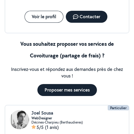
Enduisage Mecanique ou manuelle -toute application
peinture intérieur -application peinture décorative -
toute decoration intérieur -Peinture sur boiserie
Voir le profil
Contacter
Peinture extérieur Devis a domicile gratuit et
déplacement N'hésitez pas à me contacter
Cordialement Alex
Vous souhaitez proposer vos services de
Covoiturage (partage de frais) ?
Inscrivez-vous et répondez aux demandes près de chez
vous !
Proposer mes services
Particulier
Joel Sousa
WebDesigner
Décines-Charpieu (Berthaudieres)
5/5
(1 avis)