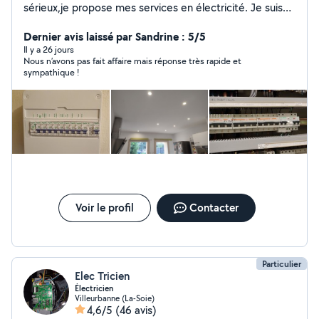
sérieux,je propose mes services en électricité. Je suis
titulaire d'un BEP électrotechnique avec expérience
dans le domaine : Installation électrique au norme,
Dernier avis laissé par Sandrine : 5/5
dépannage de tous types électriques, tirage de câbles,
Il y a 26 jours
Nous n’avons pas fait affaire mais réponse très rapide et
installation tableau électrique, création point lumineux,
sympathique !
installation de tous types de caméras de surveillance,
installation d'interphone, clavier a code immeuble ou
domestique, branchement électroménager et
installation TV mise en fonctionnement tous types TV
Android connectée etc . Je suis disponible n'hésitez pas
à me contacter DEVIS GRATUIT
Voir le profil
Contacter
Particulier
Elec Tricien
Électricien
Villeurbanne (La-Soie)
4,6/5
(46 avis)