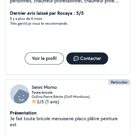
personnes, chauffeur professionnel, chauffeur privé.
Avec une voiture premium et écologique. N'hésitez pas
à me contacter.
Dernier avis laissé par Rocaya : 5/5
Il y a plus de 6 mois
Très gentil.je vous le recommande.
Voir le profil
Contacter
Particulier
Senni Momo
Toute bricole
Oullins-Pierre-Bénite (Golf-Montlouis)
5/5
(1 avis)
Présentation
Je fait toute bricole menuiserie placo plâtre peinture
ext