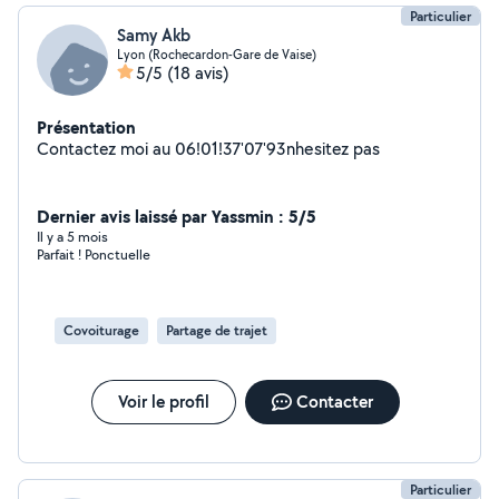
Particulier
Samy Akb
Lyon (Rochecardon-Gare de Vaise)
5/5
(18 avis)
Présentation
Contactez moi au 06!01!37'07'93nhesitez pas
Dernier avis laissé par Yassmin : 5/5
Il y a 5 mois
Parfait ! Ponctuelle
Covoiturage
Partage de trajet
Voir le profil
Contacter
Particulier