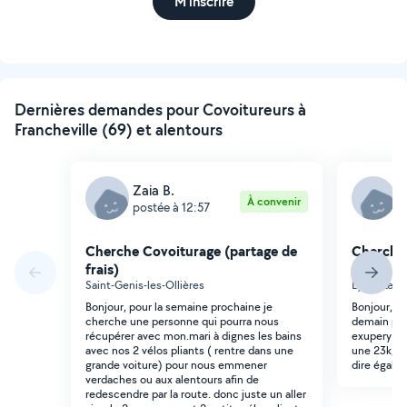
M'inscrire
Dernières demandes pour Covoitureurs à
Francheville (69) et alentours
Zaia B.
N
À convenir
postée à 12:57
p
Cherche Covoiturage (partage de
Cherche 
frais)
frais)
Saint-Genis-les-Ollières
Lyon (Le B
Bonjour, pour la semaine prochaine je
Bonjour, J
cherche une personne qui pourra nous
demain pou
récupérer avec mon.mari à dignes les bains
exupery (dé
avec nos 2 vélos pliants ( rentre dans une
une 23kg, 
grande voiture) pour nous emmener
dire égalem
verdaches ou aux alentours afin de
redescendre par la route. donc juste un aller