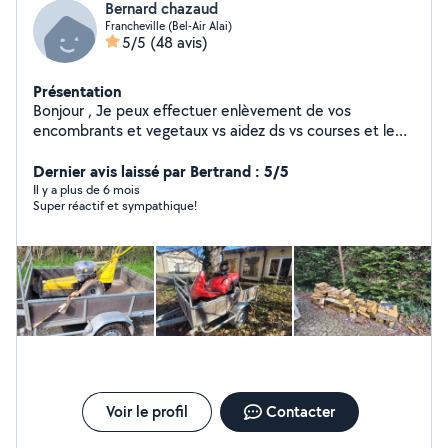
Bernard chazaud
Francheville (Bel-Air Alai)
5/5
(48 avis)
Présentation
Bonjour , Je peux effectuer enlèvement de vos
encombrants et vegetaux vs aidez ds vs courses et le
nettoyage de vos espace extérieurs et intérieures
Possede une remorque, et autres matériels . Personne
Dernier avis laissé par Bertrand : 5/5
ponctuelle
Il y a plus de 6 mois
Super réactif et sympathique!
Voir le profil
Contacter