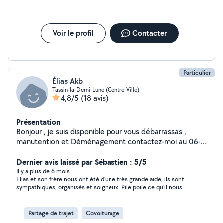
Voir le profil
Contacter
Particulier
Élias Akb
Tassin-la-Demi-Lune (Centre-Ville)
4,8/5
(18 avis)
Présentation
Bonjour , je suis disponible pour vous débarrassas ,
manutention et Déménagement contactez-moi au 06-
01-37-07-93 directement
Dernier avis laissé par Sébastien : 5/5
Il y a plus de 6 mois
Elias et son frère nous ont été d’une très grande aide, ils sont
sympathiques, organisés et soigneux. Pile poile ce qu’il nous
fallait pour nous aider à décharger notre camion. Merci encore
à vous deux !
Partage de trajet
Covoiturage