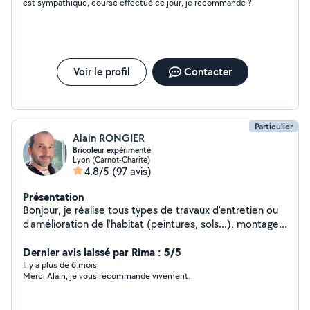
est sympathique, course effectué ce jour, je recommande ?
Voir le profil
Contacter
Particulier
Alain RONGIER
Bricoleur expérimenté
Lyon (Carnot-Charite)
4,8/5
(97 avis)
Présentation
Bonjour, je réalise tous types de travaux d'entretien ou
d'amélioration de l'habitat (peintures, sols...), montage
de meubles (cuisine, sdb, dressing, lits, petits
meubles...), fixations murales (tableaux, étagères, tv...),
Dernier avis laissé par Rima : 5/5
installations de luminaires...finitions soignées. N'hésitez
Il y a plus de 6 mois
Merci Alain, je vous recommande vivement.
pas à me consulter.