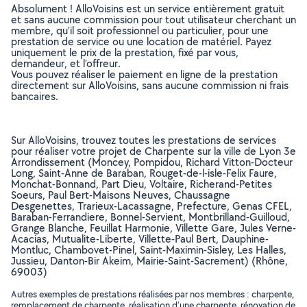
Absolument ! AlloVoisins est un service entièrement gratuit
et sans aucune commission pour tout utilisateur cherchant un
membre, qu’il soit professionnel ou particulier, pour une
prestation de service ou une location de matériel. Payez
uniquement le prix de la prestation, fixé par vous,
demandeur, et l’offreur.
Vous pouvez réaliser le paiement en ligne de la prestation
directement sur AlloVoisins, sans aucune commission ni frais
bancaires.
Sur AlloVoisins, trouvez toutes les prestations de services
pour réaliser votre projet de Charpente sur la ville de Lyon 3e
Arrondissement (Moncey, Pompidou, Richard Vitton-Docteur
Long, Saint-Anne de Baraban, Rouget-de-l-isle-Felix Faure,
Monchat-Bonnand, Part Dieu, Voltaire, Richerand-Petites
Soeurs, Paul Bert-Maisons Neuves, Chaussagne
Desgenettes, Trarieux-Lacassagne, Prefecture, Genas CFEL,
Baraban-Ferrandiere, Bonnel-Servient, Montbrilland-Guilloud,
Grange Blanche, Feuillat Harmonie, Villette Gare, Jules Verne-
Acacias, Mutualite-Liberte, Villette-Paul Bert, Dauphine-
Montluc, Chambovet-Pinel, Saint-Maximin-Sisley, Les Halles,
Jussieu, Danton-Bir Akeim, Mairie-Saint-Sacrement) (Rhône,
69003)
Autres exemples de prestations réalisées par nos membres : charpente,
remplacement de charpente, réalisation d'une charpente, rénovation de