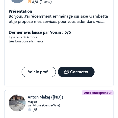
5/5
(1 avis)
Présentation
Bonjour, J'ai récemment emménagé sur saxe Gambetta
et je propose mes services pour vous aider dans vos
problèmes du quotidien. De formation
électromécanique, j'ai des connaissances avancé dans
Dernier avis laissé par Voisin : 5/5
l'informatique. N'hésitez pas à me demander, je vous
Il y a plus de 6 mois
très bon conseils merci
aiderais si possible.
Voir le profil
Contacter
Auto-entrepreneur
Anton Makaj ([ND])
Maçon
Saint-Fons (Centre-Ville)
-/5