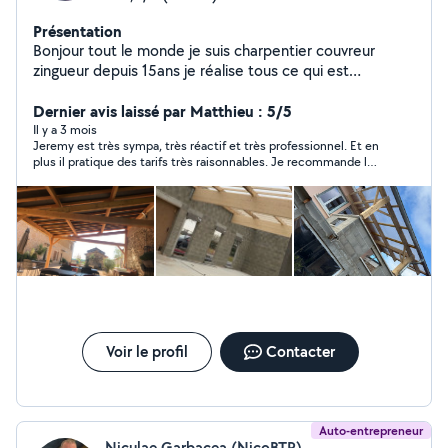
Présentation
Bonjour tout le monde je suis charpentier couvreur
zingueur depuis 15ans je réalise tous ce qui est
charpente neuf/rénovation ( fermette ,traditionnelle,
couverture , création de velux , gouttières zinc,
Dernier avis laissé par Matthieu : 5/5
entourage de cheminée, habillage bandeaux).
Il y a 3 mois
Jeremy est très sympa, très réactif et très professionnel. Et en
plus il pratique des tarifs très raisonnables. Je recommande les
yeux fermés.
Voir le profil
Contacter
Auto-entrepreneur
Niculae Garbacea (NicoBTP)