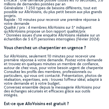
Efficace : Une demande postée toutes les 10 secondes, 3.6
millions de demandes postées par an
Généraliste : 1 250 types de besoins différents, tout est
possible sur AlloVoisins, du plus petit besoin aux plus grands
projets.
Rapide : 10 minutes pour recevoir une première réponse à
votre demande
Qualité / prix : 4 membres AlloVoisins sur 5* indiquent
qu’AlloVoisins propose un bon rapport qualité/prix
* Données issues d’une enquête AlloVoisins réalisée sur un
échantillon de 5 671 personnes interrogées (Février 2024)
Vous cherchez un charpentier en urgence ?
Sur AlloVoisins, seulement 10 minutes pour recevoir une
première réponse à votre demande. Postez votre demande
et trouvez en quelques minutes un membre de confiance,
autour de chez vous, pour votre besoin urgent de charpente
Consultez les profils des membres, professionnels ou
particuliers, qui vous ont contacté. Présentation, photos de
réalisation, expertises, avis : trouvez l'offreur idéal, adapté à
votre demande et à votre budget.
Conversez ensemble depuis la messagerie AlloVoisins pour
des échanges sécurisés et efficaces grâce aux outils
intégrés.
Est-ce que AlloVoisins est gratuit ?