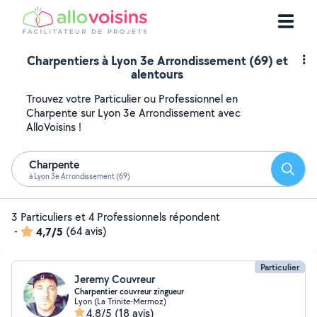
Charpentiers à Lyon 3e Arrondissement (69) et
alentours
Trouvez votre Particulier ou Professionnel en
Charpente sur Lyon 3e Arrondissement avec
AlloVoisins !
Charpente
Reche
à Lyon 3e Arrondissement (69)
3 Particuliers et 4 Professionnels répondent
-
4,7/5
(64 avis)
Particulier
Jeremy Couvreur
Charpentier couvreur zingueur
Lyon (La Trinite-Mermoz)
4,8/5
(18 avis)