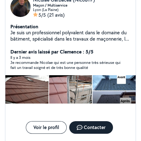
Maçon / Multiservice
Lyon (La Plaine)
5/5
(21 avis)
Présentation
Je suis un professionnel polyvalent dans le domaine du
bâtiment, spécialisé dans les travaux de maçonnerie, les
petites réparations, la charpenterie, la démolition et
encore plus. Fort de plus de 20 ans d'expérience, quel
Dernier avis laissé par Clemence : 5/5
que soit votre besoin dans le domaine du bâtiment, je
Il y a 3 mois
Je recommande Nicolae qui est une personne très sérieuse qui
suis là pour vous aider.
fait un travail soigné et de très bonne qualité
Voir le profil
Contacter