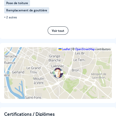
Pose de toiture
Remplacement de gouttière
+ 2 autres
Voir tout
Leaflet
|
©
OpenStreetMap
contributors
Certifications / Diplômes