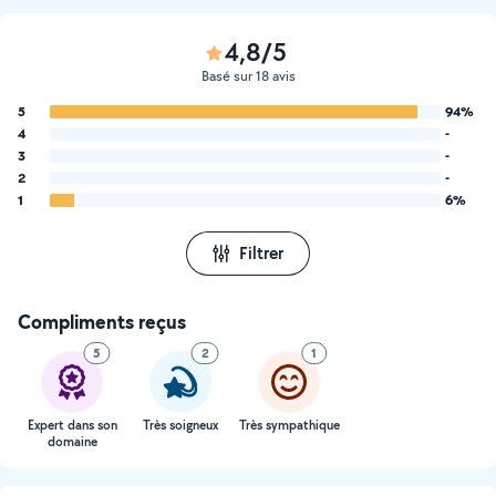
4,8/5
Basé sur 18 avis
5
94%
4
-
3
-
2
-
1
6%
Filtrer
Compliments reçus
5
2
1
Expert dans son
Très soigneux
Très sympathique
domaine