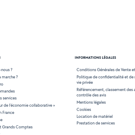
N
INFORMATIONS LÉGALES
-nous ?
Conditions Générales de Vente et 
 marche ?
Politique de confidentialité et de
vie privée
ro
Référencement, classement des 
demandes
contrôle des avis
 services
Mentions légales
tur de l'économie collaborative »
Cookies
en France
Location de matériel
se
Prestation de services
 et Grands Comptes
t