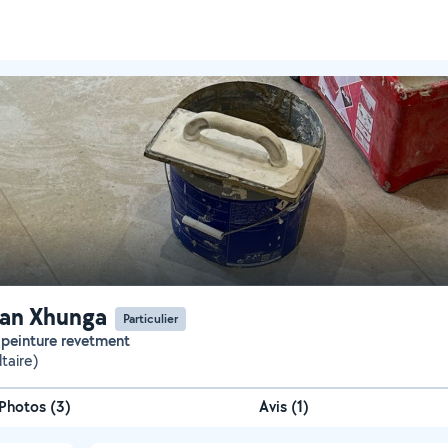
an Xhunga
Particulier
ie peinture revetment
taire)
Photos
(
3
)
Avis (1)