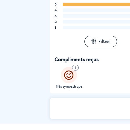
5
4
3
2
1
Filtrer
Compliments reçus
1
Très sympathique