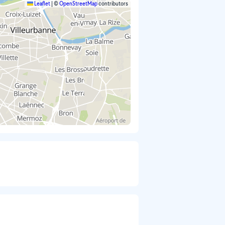
Leaflet
|
©
OpenStreetMap
contributors