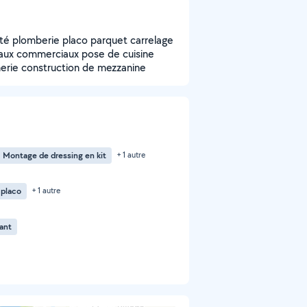
cité plomberie placo parquet carrelage
caux commerciaux pose de cuisine
nerie construction de mezzanine
Montage de dressing en kit
+ 1 autre
 placo
+ 1 autre
tant