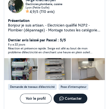
Électricien,plomberie, cuisine
Lyon (Petite Guille)
4,9/5
(110 avis)
Présentation
Bonjour je suis artisan. - Electricien qualifié N2P2 -
Plombier (dépannage) - Montage toutes les catégories
de Meubles , n'hésitez pas si vous avez besoin.
Dernier avis laissé par Pascal : 5/5
Il y a 22 jours
Réaction et présence rapide. Serge est allé au bout de mon
problème d'électricité en cherchant une heure en plein soleil
et en faisant le tour de toutes les possibilités jusqu'à
finalement trouver. Merci de ne pas avoir abandonner malgré
les difficultés et d'avoir trouver la solution. Je recommande.
Demande de travaux d’électricité
Pose d'interrupteur
Voir le profil
Contacter