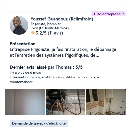
rapidement.
Auto-entrepreneur
Youssef Guendouz (Rclimfroid)
Frigoriste, Plombier
Lyon (La Trinite-Mermoz)
3,2/5
(11 avis)
Présentation
Entreprise Frigoriste, je fais l'installation, le dépannage
et l'entretien des systèmes frigorifiques, de
climatisation et d'électricité.. Des petits travaux de
plomberie sanitaire également. Disponible sur Lyon et la
Dernier avis laissé par Thomas : 5/5
région Devis gratuit par téléphone Intervention rapide
Il y a plus de 6 mois
Intervention rapide, matériel de qualité et au bon prix, à
6/7
recommander
Demande de travaux d’électricité