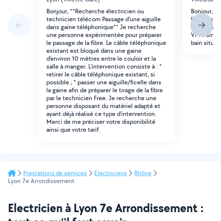
Bonjour, **Recherche électricien ou
Bonjour, R
technicien télécom Passage d'une aiguille
l'installat
dans gaine téléphonique** Je recherche
création de
une personne expérimentée pour préparer
VMC simple 
le passage de la fibre. Le câble téléphonique
bain située
existant est bloqué dans une gaine
d'environ 10 mètres entre le couloir et la
salle à manger. L'intervention consiste à : *
retirer le câble téléphonique existant, si
possible ; * passer une aiguille/ficelle dans
la gaine afin de préparer le tirage de la fibre
par le technicien Free. Je recherche une
personne disposant du matériel adapté et
ayant déjà réalisé ce type d'intervention.
Merci de me préciser votre disponibilité
ainsi que votre tarif.
Prestations de services
Electriciens
Rhône
Lyon 7e Arrondissement
Electricien à Lyon 7e Arrondissement :