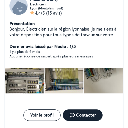
Électricien
Lyon (Montplaisir Sud)
4,4/5
(13 avis)
Présentation
Bonjour, Électricien sur la région lyonnaise, je me tiens à
votre disposition pour tous types de travaux sur votre
installation. Je suis disponible 7j/7. Cordialement,
Maxime
Dernier avis laissé par Nadia : 1/5
Il y a plus de 6 mois
Aucune réponse de sa part après plusieurs messages
Voir le profil
Contacter