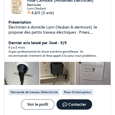
Fode CAMARA (Mohamed Electricien)
Electricien
Lyon (Vauban)
4,4/5
(5 avis)
Présentation
Électricien à domicile Lyon (Vauban & alentours) Je
propose des petits travaux électriques : Prises,
interrupteurs Pose de luminaires Petits dépannages
Vérifications de base Travail propre, rapide et sérieux Je
Dernier avis laissé par José : 5/5
me déplace sur Lyon et les environs Contact direct via
Il y a 2 mois
Super professionnel et d'une extrême gentillesse. Je
AlloVoisins ou WhatsApp
recommande vivement et ferai appel à lui pour tout problème
électrique
Demande de travaux d’électricité
Pose d'interrupteur
Voir le profil
Contacter