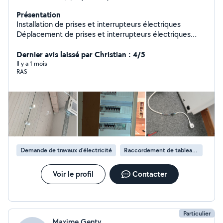
Présentation
Installation de prises et interrupteurs électriques
Déplacement de prises et interrupteurs électriques
Réparation de prises et interrupteurs électriques
Installation des radiateurs Installation des bornes
Dernier avis laissé par Christian : 4/5
électriques, Installation complète des appartements
Il y a 1 mois
RAS
Demande de travaux d’électricité
Raccordement de tableau électrique
Voir le profil
Contacter
Particulier
Maxime Genty