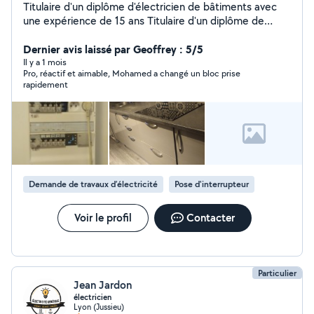
Titulaire d'un diplôme d'électricien de bâtiments avec
une expérience de 15 ans Titulaire d'un diplôme de
plombier et installation des sanitaires Expérience dans la
serrurier (Remplacement des poignées,des
Dernier avis laissé par Geoffrey : 5/5
serrures,cylindre ....ect) Devis,conseil et déplacement
Il y a 1 mois
Pro, réactif et aimable, Mohamed a changé un bloc prise
gratuit Mon intervention consiste a réparer ou a la mise
rapidement
en marche des appareils
Demande de travaux d’électricité
Pose d'interrupteur
Voir le profil
Contacter
Particulier
Jean Jardon
électricien
Lyon (Jussieu)