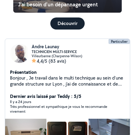
J'ai besoin d'un dépannage urgent
Découvrir
Particulier
Andre Launay
TECHNICIEN MULTI-SERVICE
Villeurbanne (Charpenne-Wilson)
4,4/5
(83 avis)
Présentation
Bonjour , Je travail dans le multi technique au sein d'une
grande structure sur Lyon , j'ai de connaissance et de
compétences en : * Electricité * plomberie * Montage
de meuble ( armoire , meuble cuisine , * Chauffage et
Dernier avis laissé par Teddy : 5/5
climatisation * Serrurerie * Peinture * installation réseau
Il y a 24 jours
Très professionnel et sympathique je vous le recommande
et configuration PC et application * Réparation
vivement
d'appareil Electronique * Pause de plancher sol ( en bois
ou plastique ) Je suis à votre disposition pour besoin de
service selon mes multiple compétences éditées .