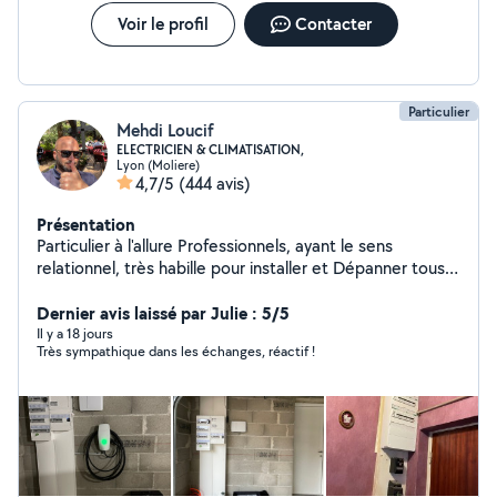
Voir le profil
Contacter
Particulier
Mehdi Loucif
ELECTRICIEN & CLIMATISATION,
Lyon (Moliere)
4,7/5
(444 avis)
Présentation
Particulier à l'allure Professionnels, ayant le sens
relationnel, très habille pour installer et Dépanner tous
ce qui est électrique, Climatisation et Pompe à Chaleur:
Electroménager, Portail, Volet, Store, Tableau
Dernier avis laissé par Julie : 5/5
électrique, interphone Bac Pro, CAP, avec 20 ans
Il y a 18 jours
Très sympathique dans les échanges, réactif !
d'expérience.