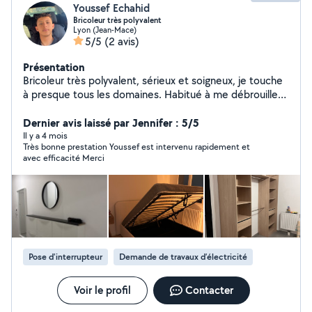
Youssef Echahid
Bricoleur très polyvalent
Lyon (Jean-Mace)
5/5
(2 avis)
Présentation
Bricoleur très polyvalent, sérieux et soigneux, je touche
à presque tous les domaines. Habitué à me débrouiller
seul et à trouver des solutions efficaces, je travaille
proprement et je respecte toujours les délais.
Dernier avis laissé par Jennifer : 5/5
Plomberie légère : remplacement de robinet, siphon,
Il y a 4 mois
Très bonne prestation Youssef est intervenu rapidement et
flexible, chasse d'eau, fuites simples Électricité :
avec efficacité Merci
luminaires, prises, interrupteurs, petits dépannages
Montage / démontage : meubles, lits, armoires, IKEA &
autres Bricolage général : perçage, fixation (tringles,
cadres, étagères, TV), réparations diverses Entretien &
dépannage : petits travaux du quotidien, ajustements,
améliorations Extérieur : petits travaux, aide au jardin,
bricolage extérieur simple Je suis minutieux, ponctuel et
Pose d'interrupteur
Demande de travaux d’électricité
à l'écoute de vos besoins. J'explique ce que je fais et je
laisse toujours un chantier propre. Tarifs honnêtes et
adaptés selon le travail demandé. N'hésitez pas à me
Voir le profil
Contacter
contacter, même pour une petite demande : je réponds