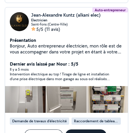
Auto-entrepreneur
Jean-Alexandre Kuntz (alkani elec)
Electricien
Saint-Fons (Centre-Ville)
5/5
(11 avis)
Présentation
Bonjour, Auto entrepreneur électricien, mon rôle est de
vous accompagner dans votre projet en étant à votre
écoute, en vous conseillant en fonction des normes et
de votre budget. Assurance Décennale à jour Devis
Dernier avis laissé par Nour : 5/5
gratuit
Il y a 5 mois
Intervention électrique au top ! Tirage de ligne et installation
d’une prise électrique dans mon garage au sous-sol réalisés
avec sérieux et professionnalisme. Travail propre, soigné et
conforme à mes attentes. Ponctuel, efficace et de bon conseil.
Je recommande sans hésitation pour vos travaux d’électricité.
Merci encore pour cette intervention de qualité !
Demande de travaux d’électricité
Raccordement de tableau électrique