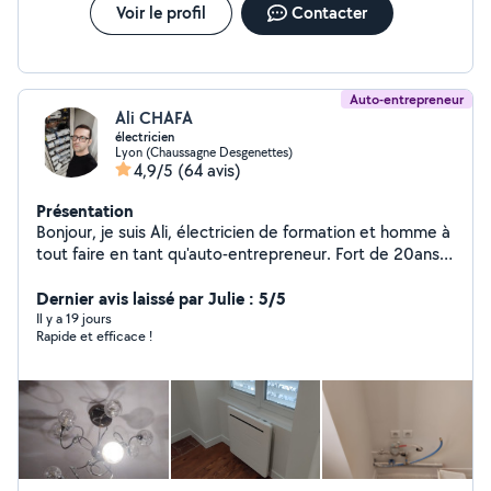
Voir le profil
Contacter
Auto-entrepreneur
Ali CHAFA
électricien
Lyon (Chaussagne Desgenettes)
4,9/5
(64 avis)
Présentation
Bonjour, je suis Ali, électricien de formation et homme à
tout faire en tant qu'auto-entrepreneur. Fort de 20ans
d'expérience dans le bâtiment en général et dans
l'électricité en particulier, je propose une large gamme
Dernier avis laissé par Julie : 5/5
de services pour répondre à vos besoins en bricolage,
Il y a 19 jours
Rapide et efficace !
entretien et dépannage. Sérieux, réactif , je suis
disponible pour des travaux de qualité chez vous. Que
vous aillez une envie de changement de votre
interieures (peinture, lumieres,meubles,eviers,lavabo,
cuvettes de wc ) ou une necessité de rénovation, je suis
votre homme, n'hesitez pas à me solliciter services
proposés : Électricité (installation, dépannage, mise aux