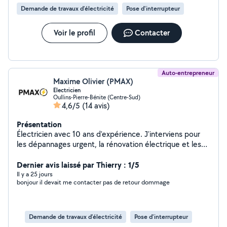
normes) Montage de meubles (IKEA, Conforama, etc.),
Demande de travaux d’électricité
Pose d'interrupteur
Installation tout type de rideaux Pose d'étagères,
cadres, tringles, lustres , suspensions, luminaires
Réparations diverses (poignées de porte, petits
Voir le profil
Contacter
appareils)
Auto-entrepreneur
Maxime Olivier (PMAX)
Electricien
Oullins-Pierre-Bénite (Centre-Sud)
4,6/5
(14 avis)
Présentation
Électricien avec 10 ans d'expérience. J'interviens pour
les dépannages urgent, la rénovation électrique et les
installations complète appartement et maisons.
Dépannages, Rénovation, mise aux normes, installation.
Dernier avis laissé par Thierry : 1/5
Intervention sur Lyon et ses alentours. Travail sérieux,
Il y a 25 jours
bonjour il devait me contacter pas de retour dommage
soigné et conforme aux normes. Conseils clairs et
solutions adaptés a vos besoins.
Demande de travaux d’électricité
Pose d'interrupteur