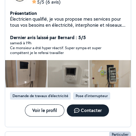
5/5
(6 avis)
Présentation
Électricien qualifié, je vous propose mes services pour
tous vos besoins en électricité, interphonie et réseaux.
Pour le courant fort, j'interviens sur vos pannes, tableaux
électriques, prises, éclairages et mises en sécurité. Pour
Dernier avis laissé par Bernard : 5/5
le courant faible, je m'occupe de la pose, du
samedi à 19h
Ce monsieur a été hyper réactif. Super sympa et super
remplacement et du dépannage de vos interphones,
compétent je le referai travailler
visiophones et câblages réseau.
Demande de travaux d’électricité
Pose d'interrupteur
Voir le profil
Contacter
Particulier