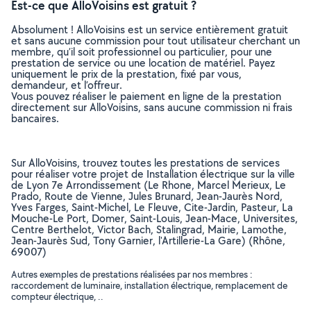
Est-ce que AlloVoisins est gratuit ?
Absolument ! AlloVoisins est un service entièrement gratuit
et sans aucune commission pour tout utilisateur cherchant un
membre, qu’il soit professionnel ou particulier, pour une
prestation de service ou une location de matériel. Payez
uniquement le prix de la prestation, fixé par vous,
demandeur, et l’offreur.
Vous pouvez réaliser le paiement en ligne de la prestation
directement sur AlloVoisins, sans aucune commission ni frais
bancaires.
Sur AlloVoisins, trouvez toutes les prestations de services
pour réaliser votre projet de Installation électrique sur la ville
de Lyon 7e Arrondissement (Le Rhone, Marcel Merieux, Le
Prado, Route de Vienne, Jules Brunard, Jean-Jaurès Nord,
Yves Farges, Saint-Michel, Le Fleuve, Cite-Jardin, Pasteur, La
Mouche-Le Port, Domer, Saint-Louis, Jean-Mace, Universites,
Centre Berthelot, Victor Bach, Stalingrad, Mairie, Lamothe,
Jean-Jaurès Sud, Tony Garnier, l'Artillerie-La Gare) (Rhône,
69007)
Autres exemples de prestations réalisées par nos membres :
raccordement de luminaire, installation électrique, remplacement de
compteur électrique, ..