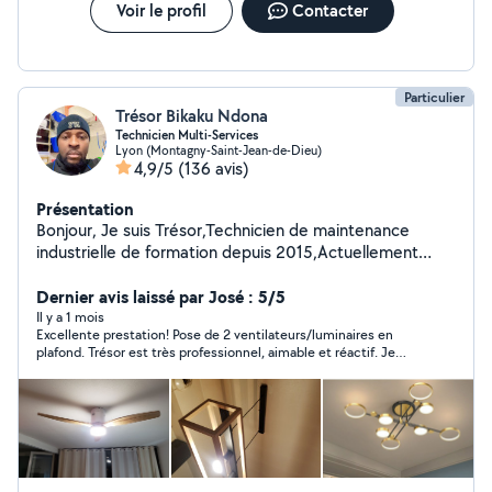
Voir le profil
Contacter
Particulier
Trésor Bikaku Ndona
Technicien Multi-Services
Lyon (Montagny-Saint-Jean-de-Dieu)
4,9/5
(136 avis)
Présentation
Bonjour, Je suis Trésor,Technicien de maintenance
industrielle de formation depuis 2015,Actuellement
Technicien de production industrielle. Doué et
passionné de bricolage et petits travaux! J'ai plusieurs
Dernier avis laissé par José : 5/5
cordes sur à mon arc et propose mes services pour:
Il y a 1 mois
Excellente prestation! Pose de 2 ventilateurs/luminaires en
Montages et installations cuisine. Montages de tout
plafond. Trésor est très professionnel, aimable et réactif. Je
type de meubles. pose parquet,sol,tapis collant.ect
vous le recommande sans aucune hésitation ;)
Peinture ( intérieur et extérieur) et papiers peints.
Dépannage et changement de pièces Électriques. Pose
objets murales : meuble mural,Écran et autres Et toutes
types de bricolages Je suis sûr de pouvoir vous rendre
un service de qualité et professionnel ! La propriété et