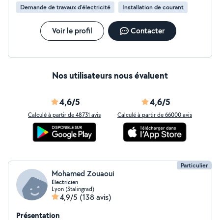
l'exigence faites partie de mes qualités. N'hésitez pas à
Demande de travaux d’électricité
Installation de courant
mes contacter pour discuter vos besoins (bricolage et
petits travaux ). Au plaisir de vous rencontrer!!!
Voir le profil
Contacter
Nos utilisateurs nous évaluent
4,6/5
4,6/5
Calculé à partir de 48731 avis
Calculé à partir de 66000 avis
Particulier
Mohamed Zouaoui
Électricien
Lyon (Stalingrad)
4,9/5
(138 avis)
Présentation