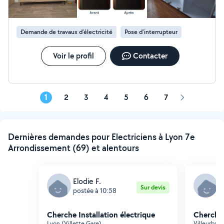
Demande de travaux d’électricité
Pose d'interrupteur
Voir le profil
Contacter
1
2
3
4
5
6
7
Page
suivante
Dernières demandes pour Electriciens à Lyon 7e
Arrondissement (69) et alentours
Elodie F.
M
Sur devis
postée à 10:58
p
Cherche Installation électrique
Cherche 
Lyon (Villette Gare)
Villeurban