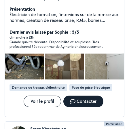
Présentation
Électricien de formation, j'interviens sur de la remise aux
normes, création de réseau prise, RJ45, bornes
électriques. Entretien de climatisation. Petit travaux non
électrique en tous genre (pose de tringles à rideau,
Dernier avis laissé par Sophie : 5/5
montage de meubles, montage et fixation de meubles)
dimanche à 21h
Grande qualité d'écoute. Disponibilité et souplesse. Très
Électricien titulaire d'un BAC professionnel
professionnel ! Je recommande Aymeric chaleureusement
Électrotechnique et BTS Électrotechnique.
Demande de travaux d’électricité
Pose de prise électrique
Voir le profil
Contacter
Particulier
Serge Khachatryan