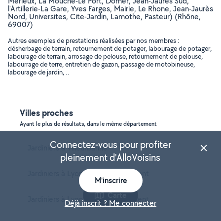
Merieux, La Mouche-Le Port, Domer, Jean-Jaurès Sud,
l'Artillerie-La Gare, Yves Farges, Mairie, Le Rhone, Jean-Jaurès
Nord, Universites, Cite-Jardin, Lamothe, Pasteur) (Rhône,
69007)
Autres exemples de prestations réalisées par nos membres :
désherbage de terrain, retournement de potager, labourage de potager,
labourage de terrain, arrosage de pelouse, retournement de pelouse,
labourrage de terre, entretien de gazon, passage de motobineuse,
labourage de jardin, ..
Villes proches
Ayant le plus de résultats, dans le même département
Connectez-vous pour profiter
Jardiniers à Villeurbanne
pleinement d'AlloVoisins
Jardiniers à Lyon 3e Arrondissement
M'inscrire
Carte
Jardiniers à Lyon 8e Arrondissement
Déjà inscrit ? Me connecter