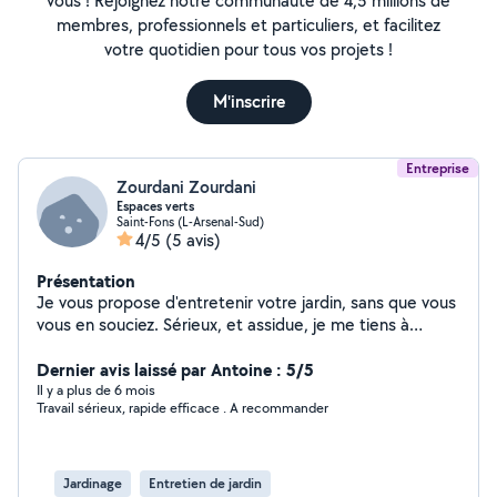
vous ! Rejoignez notre communauté de 4,5 millions de
membres, professionnels et particuliers, et facilitez
votre quotidien pour tous vos projets !
M'inscrire
Entreprise
Zourdani Zourdani
Espaces verts
Saint-Fons (L-Arsenal-Sud)
4/5
(5 avis)
Présentation
Je vous propose d'entretenir votre jardin, sans que vous
vous en souciez. Sérieux, et assidue, je me tiens à
disposition pour établir un devis en fonction de vos
besoins. - Tonte de votre pelouse - Taille de vos haies
Dernier avis laissé par Antoine : 5/5
dans le respect des saisons - Entretien quotidien ou
Il y a plus de 6 mois
Travail sérieux, rapide efficace . A recommander
ponctuel - Divers travaux de jardinage Désherbage,
débroussaillage - Plantations - Embellissement de vos
massifs - Remise en état d'un espace - Évacuation de
vos déchets
Jardinage
Entretien de jardin