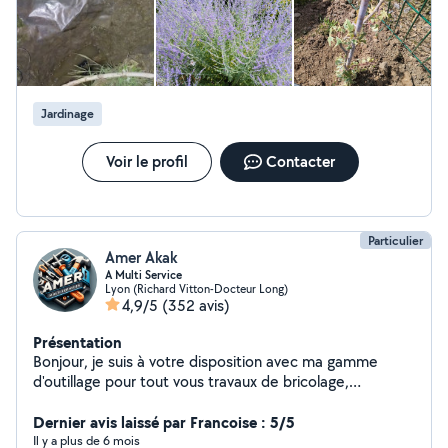
Jardinage
Voir le profil
Contacter
Particulier
Amer Akak
A Multi Service
Lyon (Richard Vitton-Docteur Long)
4,9/5
(352 avis)
Présentation
Bonjour, je suis à votre disposition avec ma gamme
d'outillage pour tout vous travaux de bricolage,
jardinage, peintures , nettoyage des terrasses et
déménagement avec une grande qualité d'intervention
Dernier avis laissé par Francoise : 5/5
n'hésitez pas à me contacter merci
Il y a plus de 6 mois