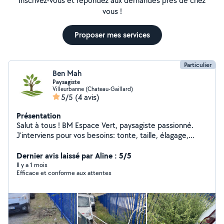
Inscrivez-vous et répondez aux demandes près de chez
vous !
Proposer mes services
Particulier
Ben Mah
Paysagiste
Villeurbanne (Chateau-Gaillard)
5/5
(4 avis)
Présentation
Salut à tous ! BM Espace Vert, paysagiste passionné.
J'interviens pour vos besoins: tonte, taille, élagage,
désherbage et entretien ponctuel ou régulier. Idéal pour
vos petites interventions rapides ! Travaille propre et
Dernier avis laissé par Aline : 5/5
serieux Devis rapide Au plaisir de prendre soin de vos
Il y a 1 mois
Efficace et conforme aux attentes
extérieurs !