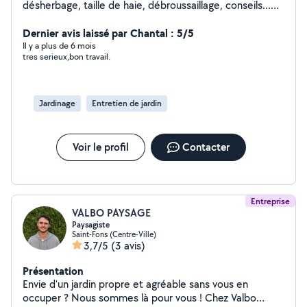
désherbage, taille de haie, débroussaillage, conseils...
N'hésitez pas à me présenter vos besoins ! Je ne fais
pas d'élagage.
Dernier avis laissé par Chantal : 5/5
Il y a plus de 6 mois
tres serieux,bon travail.
Jardinage
Entretien de jardin
Voir le profil
Contacter
Entreprise
VALBO PAYSAGE
Paysagiste
Saint-Fons (Centre-Ville)
3,7/5
(3 avis)
Présentation
Envie d'un jardin propre et agréable sans vous en
occuper ? Nous sommes là pour vous ! Chez Valbo