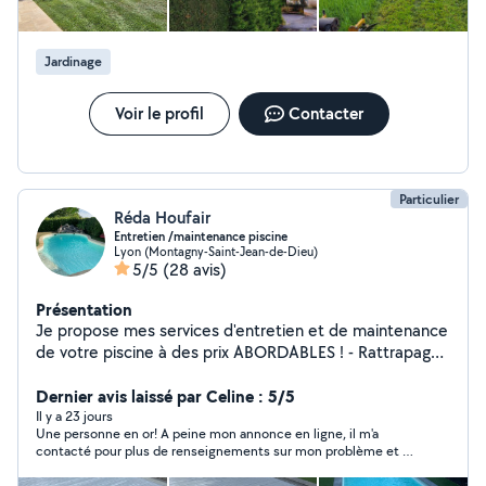
Jardinage
Voir le profil
Contacter
Particulier
Réda Houfair
Entretien /maintenance piscine
Lyon (Montagny-Saint-Jean-de-Dieu)
5/5
(28 avis)
Présentation
Je propose mes services d'entretien et de maintenance
de votre piscine à des prix ABORDABLES ! - Rattrapage
eau verte - Maintenance pompe / filtre à sable /
électrolyseur / etc - Mise en hivernage actif / passif -
Dernier avis laissé par Celine : 5/5
Remise en route post-hivernage - Entretien ponctuel /
Il y a 23 jours
Une personne en or! A peine mon annonce en ligne, il m'a
régulier - Installation hydraulique / électrique - etc Tout
contacté pour plus de renseignements sur mon problème et il
type de piscine et tout type de traitement ! Au plaisir
m'a trouvé la solution dans les 2 mns. Très très honnête !!!
de vous aider !