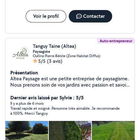
Voir le profil
Contacter
Auto-entrepreneur
Tanguy Taine (Altea)
Paysagiste
Oullins-Pierre-Bénite (Zone Habitat Diffus)
5/5
(3 avis)
Présentation
Altea Paysage est une petite entreprise de paysagisme.
Nous prenons soin de vos jardins avec passion et savoir-
faire. Notre mission ? Préserver et embellir vos espaces
verts en alliant qualité et respect de la nature. Devis
Dernier avis laissé par Sylvie : 5/5
gratuit et crédit d'impôt disponible.
Il y a plus de 6 mois
Travail rapide et soigné. Personne très aimable. Je recommande
à 100%. Merci Tanguy