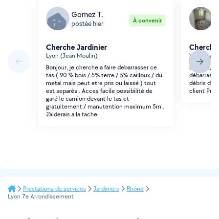
Gomez T.
J
À convenir
postée hier
p
Cherche Jardinier
Cherche 
Lyon (Jean Moulin)
Villeurbann
Bonjour, je cherche a faire debarrasser ce
Bonjour, J
tas ( 90 % bois / 5% terre / 5% cailloux / du
débarrasser
metal mais peut etre pris ou laissé ) tout
débris des
est separés . Acces facile possibilité de
client Prem
garé le camion devant le tas et
gratuitement / manutention maximum 5m .
J'aiderais a la tache
Prestations de services
Jardiniers
Rhône
Lyon 7e Arrondissement