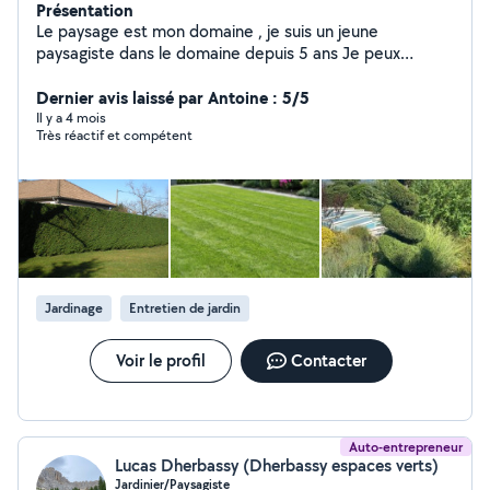
Présentation
Le paysage est mon domaine , je suis un jeune
paysagiste dans le domaine depuis 5 ans Je peux
m'occuper tout ce qui touche votre jardin ainsi que du
petit bricolage ou bien du nettoyage Hésitez pas à
Dernier avis laissé par Antoine : 5/5
m'envoyer un message si vous avez des questions ou
Il y a 4 mois
Très réactif et compétent
besoin d'aide je suis toujours à votre écoute
Jardinage
Entretien de jardin
Voir le profil
Contacter
Auto-entrepreneur
Lucas Dherbassy (Dherbassy espaces verts)
Jardinier/Paysagiste