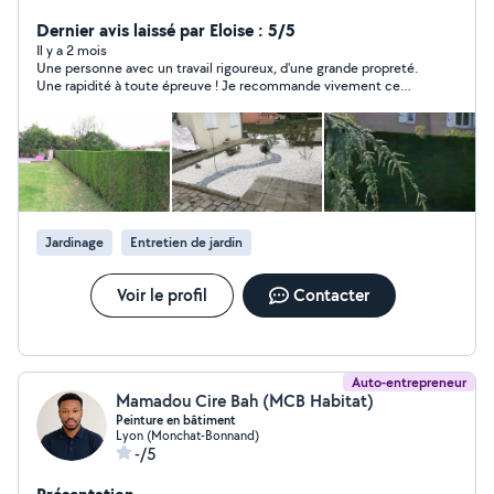
Paysage, nous réalisons l'entretien de vos extérieurs
avec sérieux et bonne humeur : tonte, taille de haies,
Dernier avis laissé par Eloise : 5/5
débroussaillage, désherbage, plantations, remise en
Il y a 2 mois
Une personne avec un travail rigoureux, d'une grande propreté.
état, home-sitting et bien plus encore. Nous accordons
Une rapidité à toute épreuve ! Je recommande vivement ce
une grande importance à la qualité du travail, à la
professionnel, vous pouvez être sûr qu'il fera de votre extérieur
ponctualité et à la satisfaction de nos clients.
un vrai havre de paix. Pour ma part il sera mon paysagiste attitré
Intervention dans le bassin lyonnais et les alentours.
annuelle! Merci encore pour votre travail !
Devis gratuit.
Jardinage
Entretien de jardin
Voir le profil
Contacter
Auto-entrepreneur
Mamadou Cire Bah (MCB Habitat)
Peinture en bâtiment
Lyon (Monchat-Bonnand)
-/5