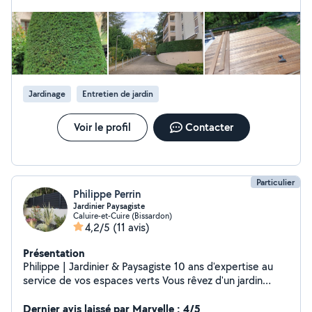
Jardinage
Entretien de jardin
Voir le profil
Contacter
Particulier
Philippe Perrin
Jardinier Paysagiste
Caluire-et-Cuire (Bissardon)
4,2/5
(11 avis)
Présentation
Philippe | Jardinier & Paysagiste 10 ans d'expertise au
service de vos espaces verts Vous rêvez d'un jardin
impeccable ou d'un aménagement paysager sur mesure
? Je mets mon savoir-faire à votre disposition pour
Dernier avis laissé par Maryelle : 4/5