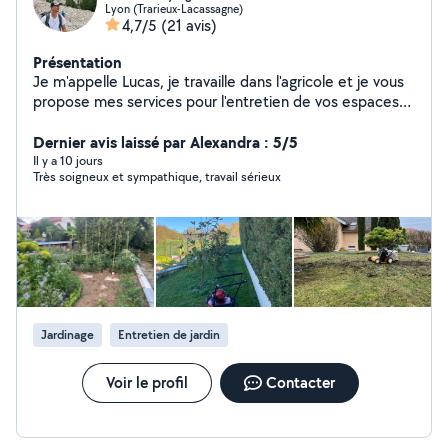
Lyon (Trarieux-Lacassagne)
4,7/5
(21 avis)
Présentation
Je m'appelle Lucas, je travaille dans l'agricole et je vous
propose mes services pour l'entretien de vos espaces
verts. J'ai réalisé mes études dans l'agronomie pour
comprendre le fonctionnement du sols et des plantes.
Dernier avis laissé par Alexandra : 5/5
J'ai donc de bonnes notions dans le végétal.
Il y a 10 jours
Très soigneux et sympathique, travail sérieux
Jardinage
Entretien de jardin
Voir le profil
Contacter