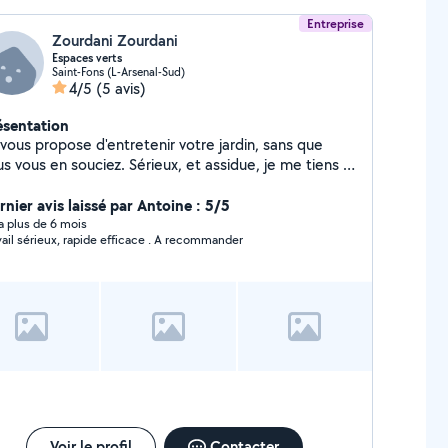
Entreprise
Zourdani Zourdani
Espaces verts
Saint-Fons (L-Arsenal-Sud)
4/5
(5 avis)
ésentation
 vous propose d'entretenir votre jardin, sans que
us en souciez. Sérieux, et assidue, je me tiens à
position pour établir un devis en fonction de vos
ins. - Tonte de votre pelouse - Taille de vos haies
rnier avis laissé par Antoine : 5/5
le respect des saisons - Entretien quotidien ou
y a plus de 6 mois
vail sérieux, rapide efficace . A recommander
rs travaux de jardinage Désherbage,
illage - Plantations - Embellissement de vos
 état d'un espace - Évacuation de
s déchets
Voir le profil
Contacter