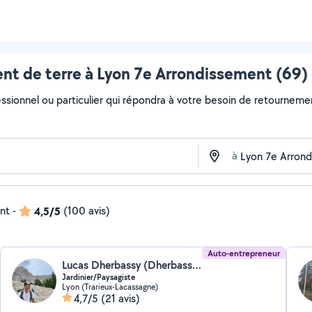
t de terre à Lyon 7e Arrondissement (69) 
essionnel ou particulier qui répondra à votre besoin de retournemen
à
ent
-
4,5/5
(100 avis)
Auto-entrepreneur
Lucas Dherbassy (Dherbassy espaces verts)
Jardinier/Paysagiste
Lyon (Trarieux-Lacassagne)
4,7/5
(21 avis)