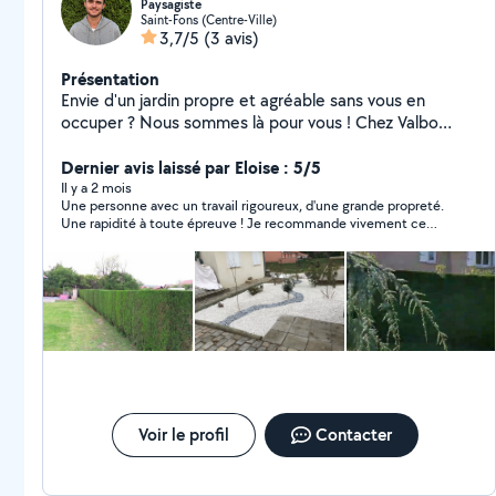
Paysagiste
Saint-Fons (Centre-Ville)
3,7/5
(3 avis)
Présentation
Envie d'un jardin propre et agréable sans vous en
occuper ? Nous sommes là pour vous ! Chez Valbo
Paysage, nous réalisons l'entretien de vos extérieurs
avec sérieux et bonne humeur : tonte, taille de haies,
Dernier avis laissé par Eloise : 5/5
débroussaillage, désherbage, plantations, remise en
Il y a 2 mois
Une personne avec un travail rigoureux, d'une grande propreté.
état, home-sitting et bien plus encore. Nous accordons
Une rapidité à toute épreuve ! Je recommande vivement ce
une grande importance à la qualité du travail, à la
professionnel, vous pouvez être sûr qu'il fera de votre extérieur
ponctualité et à la satisfaction de nos clients.
un vrai havre de paix. Pour ma part il sera mon paysagiste attitré
Intervention dans le bassin lyonnais et les alentours.
annuelle! Merci encore pour votre travail !
Devis gratuit.
Voir le profil
Contacter