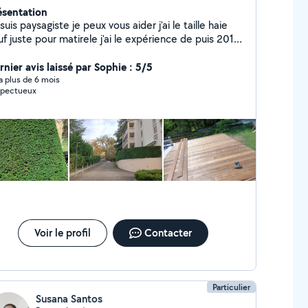
ésentation
suis paysagiste je peux vous aider j'ai le taille haie
juste pour matirele j'ai le expérience de puis 2017
dans cette métiers je suis dynamique
rnier avis laissé par Sophie : 5/5
y a plus de 6 mois
pectueux
Voir le profil
Contacter
Particulier
Susana Santos