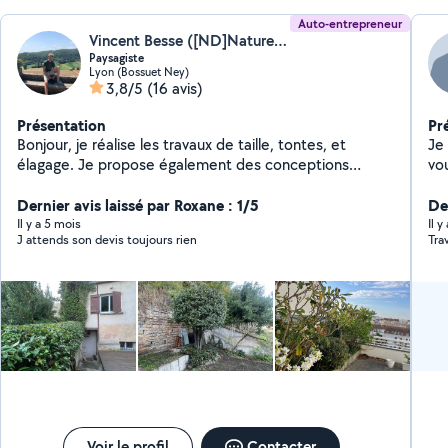
Auto-entrepreneur
Vincent Besse ([ND]Nature et Plan)
Paysagiste
Lyon (Bossuet Ney)
3,8/5
(16 avis)
Présentation
Pr
Bonjour, je réalise les travaux de taille, tontes, et
Je
élagage. Je propose également des conceptions
vous vo
paysagères .
dis
Dernier avis laissé par Roxane : 1/5
beso
De
dans 
Il y a 5 mois
Il 
J attends son devis toujours rien
Tra
ponctuel - Dive
débroussa
massifs - Remise en
vo
Voir le profil
Contacter