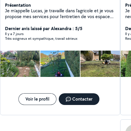
Présentation
Pr
Je m'appelle Lucas, je travaille dans l'agricole et je vous
Je 
propose mes services pour l'entretien de vos espaces
neuf 
verts. J'ai réalisé mes études dans l'agronomie pour
comprendre le fonctionnement du sols et des plantes.
Dernier avis laissé par Alexandra : 5/5
De
J'ai donc de bonnes notions dans le végétal.
Il y a 7 jours
Il 
Très soigneux et sympathique, travail sérieux
Res
Voir le profil
Contacter