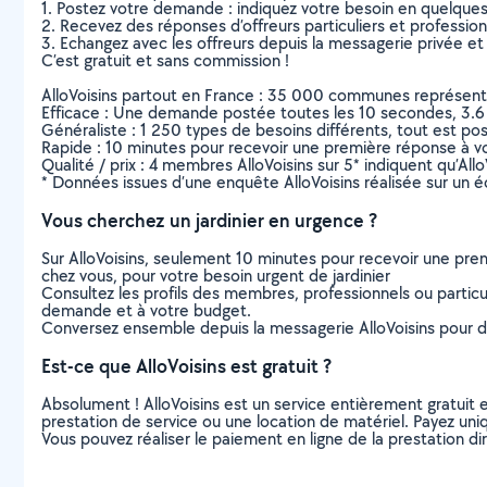
1. Postez votre demande : indiquez votre besoin en quelque
2. Recevez des réponses d’offreurs particuliers et professio
3. Echangez avec les offreurs depuis la messagerie privée et 
C’est gratuit et sans commission !
AlloVoisins partout en France : 35 000 communes représentées 
Efficace : Une demande postée toutes les 10 secondes, 3.6
Généraliste : 1 250 types de besoins différents, tout est poss
Rapide : 10 minutes pour recevoir une première réponse à 
Qualité / prix : 4 membres AlloVoisins sur 5* indiquent qu’All
* Données issues d’une enquête AlloVoisins réalisée sur un é
Vous cherchez un jardinier en urgence ?
Sur AlloVoisins, seulement 10 minutes pour recevoir une p
chez vous, pour votre besoin urgent de jardinier
Consultez les profils des membres, professionnels ou particuli
demande et à votre budget.
Conversez ensemble depuis la messagerie AlloVoisins pour de
Est-ce que AlloVoisins est gratuit ?
Absolument ! AlloVoisins est un service entièrement gratuit 
prestation de service ou une location de matériel. Payez uniq
Vous pouvez réaliser le paiement en ligne de la prestation di