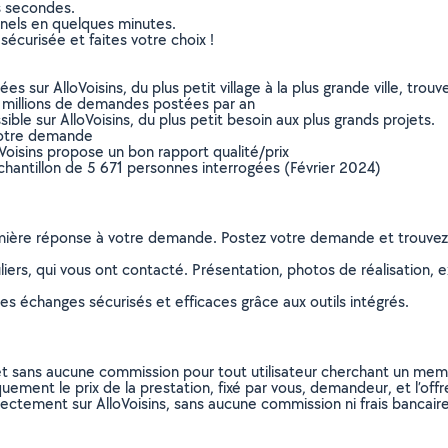
s secondes.
nnels en quelques minutes.
sécurisée et faites votre choix !
sur AlloVoisins, du plus petit village à la plus grande ville, tro
 millions de demandes postées par an
ible sur AlloVoisins, du plus petit besoin aux plus grands projets.
votre demande
oVoisins propose un bon rapport qualité/prix
chantillon de 5 671 personnes interrogées (Février 2024)
remière réponse à votre demande. Postez votre demande et trouve
ers, qui vous ont contacté. Présentation, photos de réalisation, exp
s échanges sécurisés et efficaces grâce aux outils intégrés.
et sans aucune commission pour tout utilisateur cherchant un membre
uement le prix de la prestation, fixé par vous, demandeur, et l’offr
rectement sur AlloVoisins, sans aucune commission ni frais bancaire