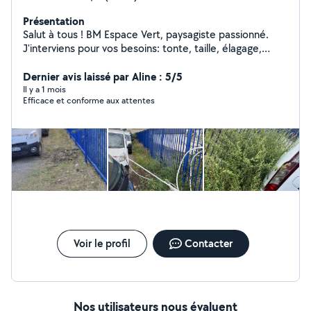
Présentation
Salut à tous ! BM Espace Vert, paysagiste passionné.
J'interviens pour vos besoins: tonte, taille, élagage,
désherbage et entretien ponctuel ou régulier. Idéal pour
vos petites interventions rapides ! Travaille propre et
Dernier avis laissé par Aline : 5/5
serieux Devis rapide Au plaisir de prendre soin de vos
Il y a 1 mois
Efficace et conforme aux attentes
extérieurs !
Voir le profil
Contacter
Nos utilisateurs nous évaluent