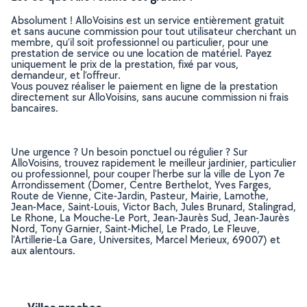
Absolument ! AlloVoisins est un service entièrement gratuit
et sans aucune commission pour tout utilisateur cherchant un
membre, qu’il soit professionnel ou particulier, pour une
prestation de service ou une location de matériel. Payez
uniquement le prix de la prestation, fixé par vous,
demandeur, et l’offreur.
Vous pouvez réaliser le paiement en ligne de la prestation
directement sur AlloVoisins, sans aucune commission ni frais
bancaires.
Une urgence ? Un besoin ponctuel ou régulier ? Sur
AlloVoisins, trouvez rapidement le meilleur jardinier, particulier
ou professionnel, pour couper l'herbe sur la ville de Lyon 7e
Arrondissement (Domer, Centre Berthelot, Yves Farges,
Route de Vienne, Cite-Jardin, Pasteur, Mairie, Lamothe,
Jean-Mace, Saint-Louis, Victor Bach, Jules Brunard, Stalingrad,
Le Rhone, La Mouche-Le Port, Jean-Jaurès Sud, Jean-Jaurès
Nord, Tony Garnier, Saint-Michel, Le Prado, Le Fleuve,
l'Artillerie-La Gare, Universites, Marcel Merieux, 69007) et
aux alentours.