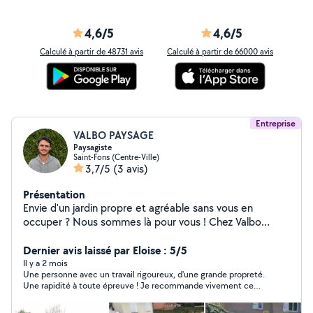
4,6/5
4,6/5
Calculé à partir de 48731 avis
Calculé à partir de 66000 avis
Entreprise
VALBO PAYSAGE
Paysagiste
Saint-Fons (Centre-Ville)
3,7/5
(3 avis)
Présentation
Envie d'un jardin propre et agréable sans vous en
occuper ? Nous sommes là pour vous ! Chez Valbo
Paysage, nous réalisons l'entretien de vos extérieurs
avec sérieux et bonne humeur : tonte, taille de haies,
Dernier avis laissé par Eloise : 5/5
débroussaillage, désherbage, plantations, remise en
Il y a 2 mois
Une personne avec un travail rigoureux, d'une grande propreté.
état, home-sitting et bien plus encore. Nous accordons
Une rapidité à toute épreuve ! Je recommande vivement ce
une grande importance à la qualité du travail, à la
professionnel, vous pouvez être sûr qu'il fera de votre extérieur
ponctualité et à la satisfaction de nos clients.
un vrai havre de paix. Pour ma part il sera mon paysagiste attitré