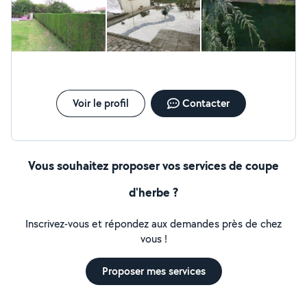
Intervention dans le bassin lyonnais et les alentours.
annuelle! Merci encore pour votre travail !
Devis gratuit.
Voir le profil
Contacter
Vous souhaitez proposer vos services de coupe
d'herbe ?
Inscrivez-vous et répondez aux demandes près de chez
vous !
Proposer mes services