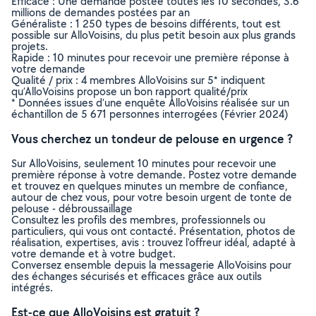
Efficace : Une demande postée toutes les 10 secondes, 3.6
millions de demandes postées par an
Généraliste : 1 250 types de besoins différents, tout est
possible sur AlloVoisins, du plus petit besoin aux plus grands
projets.
Rapide : 10 minutes pour recevoir une première réponse à
votre demande
Qualité / prix : 4 membres AlloVoisins sur 5* indiquent
qu’AlloVoisins propose un bon rapport qualité/prix
* Données issues d’une enquête AlloVoisins réalisée sur un
échantillon de 5 671 personnes interrogées (Février 2024)
Vous cherchez un tondeur de pelouse en urgence ?
Sur AlloVoisins, seulement 10 minutes pour recevoir une
première réponse à votre demande. Postez votre demande
et trouvez en quelques minutes un membre de confiance,
autour de chez vous, pour votre besoin urgent de tonte de
pelouse - débroussaillage
Consultez les profils des membres, professionnels ou
particuliers, qui vous ont contacté. Présentation, photos de
réalisation, expertises, avis : trouvez l'offreur idéal, adapté à
votre demande et à votre budget.
Conversez ensemble depuis la messagerie AlloVoisins pour
des échanges sécurisés et efficaces grâce aux outils
intégrés.
Est-ce que AlloVoisins est gratuit ?