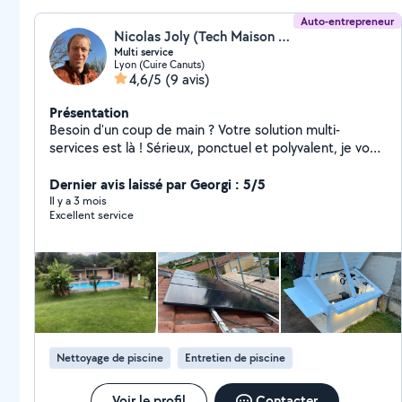
Auto-entrepreneur
Nicolas Joly (Tech Maison Service)
Multi service
Lyon (Cuire Canuts)
4,6/5
(9 avis)
Présentation
Besoin d'un coup de main ? Votre solution multi-
services est là ! Sérieux, ponctuel et polyvalent, je vous
propose mes services pour tous vos petits et grands
travaux : Bricolage (montage de meubles, étagères,
Dernier avis laissé par Georgi : 5/5
tringles, luminaires) Petits travaux d'électricité Petits
Il y a 3 mois
Excellent service
travaux de rénovation Jardinage et entretien extérieur
Installation et entretien robot de tonte Construction
abri robot de tonte Construction abris extérieur
Entretien et maintenance piscine Petites réparations
du quotidien Aide diverse selon vos besoins Travail
soigné Intervention rapide Prix raisonnables Votre
satisfaction est ma priorité ! N'hésitez pas à me
contacter pour discuter de votre besoin, je réponds
Nettoyage de piscine
Entretien de piscine
rapidement. À très bientôt
Voir le profil
Contacter