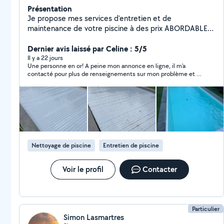
Présentation
Je propose mes services d'entretien et de
maintenance de votre piscine à des prix ABORDABLES !
- Rattrapage eau verte - Maintenance pompe / filtre à
sable / électrolyseur / etc - Mise en hivernage actif /
Dernier avis laissé par Celine : 5/5
passif - Remise en route post-hivernage - Entretien
Il y a 22 jours
Une personne en or! A peine mon annonce en ligne, il m'a
ponctuel / régulier - Installation hydraulique / électrique
contacté pour plus de renseignements sur mon problème et il
- etc Tout type de piscine et tout type de traitement !
m'a trouvé la solution dans les 2 mns. Très très honnête !!!
Au plaisir de vous aider !
Nettoyage de piscine
Entretien de piscine
Voir le profil
Contacter
Particulier
Simon Lasmartres