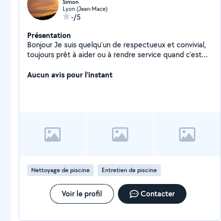
Simon
Lyon (Jean-Mace)
-/5
Présentation
Bonjour Je suis quelqu'un de respectueux et convivial,
toujours prêt à aider ou à rendre service quand c'est
possible. J'aime la vie de quartier et les échanges
simples entre voisins. N'hésitez pas à me contacter si
Aucun avis pour l'instant
vous avez besoin d'un coup de main ou si vous
souhaitez échanger
Nettoyage de piscine
Entretien de piscine
Voir le profil
Contacter