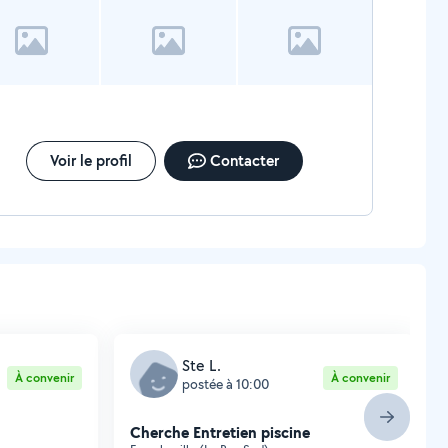
Voir le profil
Contacter
Ste L.
À convenir
À convenir
postée à 10:00
Cherche Entretien piscine