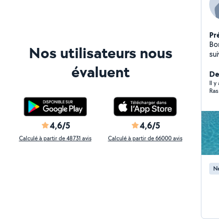
Pr
Bonjour, Je propo
Nos utilisateurs nous
suivants : - l'ins
j'
évaluent
de
Der
Il y
Ras
4,6/5
4,6/5
Calculé à partir de 48731 avis
Calculé à partir de 66000 avis
Ne