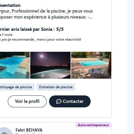
ésentation
onnel de la piscine, je peux vous
oposer mon expérience à plusieurs niveaux: -
retien de votre piscine => mise en service ,
ernage, entretien annuel, suivi régulier => nettoyage,
nier avis laissé par Sonia : 5/5
rilisation de l'eau, filtration etc..) - Diagnostic sur la
 a 1 mois
s pro je recommande , merci pour votre réactivité
té de l'eau et du bon fonctionnement de votre
tration. - Coaching et aide pour les auto-
teurs - Démarches administratives
laration de travaux) - Conseils paysagers et
çonnerie paysagère. - Terrasses bois.
ttoyage de piscine
Entretien de piscine
Voir le profil
Contacter
Auto-entrepreneur
Fakri BEHAVA