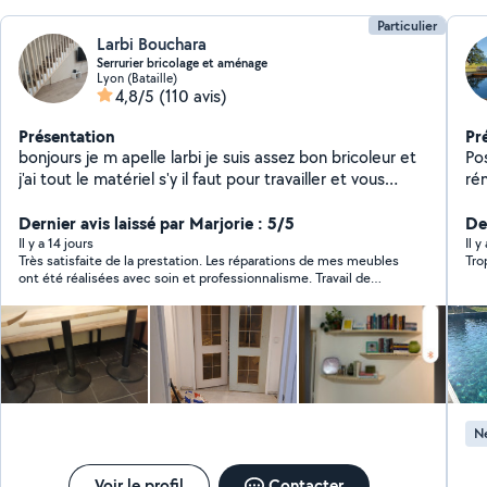
Particulier
Larbi Bouchara
Serrurier bricolage et aménage
Lyon (Bataille)
4,8/5
(110 avis)
Présentation
Pr
bonjours je m apelle larbi je suis assez bon bricoleur et
Po
j'ai tout le matériel s'y il faut pour travailler et vous
rén
satisfaire je peux aussi vous conseiller dans vos travaux
, rénovation., aménagement d intérieur .montage de
Dernier avis laissé par Marjorie : 5/5
De
meuble cuisine décoration et aussi réparation et
Il y a 14 jours
Il y
Très satisfaite de la prestation. Les réparations de mes meubles
Tro
fabrication d ouvrages métalliques. De préférence
ont été réalisées avec soin et professionnalisme. Travail de
travailler avec des personnes réalistes et non des
qualité, personne sérieuse et efficace. Je recommande !
marchands de tapis. Devis gratuit
Ne
Voir le profil
Contacter