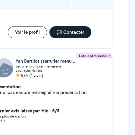
Voir le profil
Contacter
Auto-entrepreneur
Yan Bertilot (serrurier menuiserie plomberie)
Serrurier plombier menuiserie
Lyon (Les Halles)
5/5
(1 avis)
ésentation
Je n'ai pas encore renseigné ma présentation.
nier avis laissé par Hic : 5/5
y a plus de 6 mois
ctif