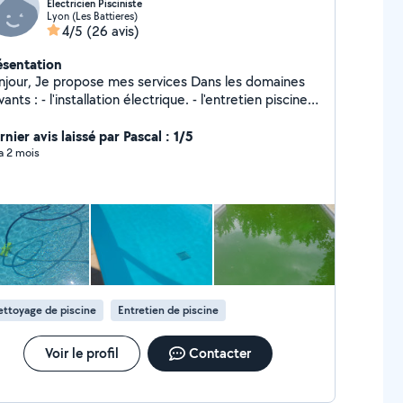
Electricien Pisciniste
Lyon (Les Battieres)
4/5
(26 avis)
ésentation
se mes services Dans les domaines
tallation électrique. - l'entretien piscine.
apporte mon point de vue et répond selon les besoins
 chacun.
nier avis laissé par Pascal : 1/5
 a 2 mois
ttoyage de piscine
Entretien de piscine
Voir le profil
Contacter