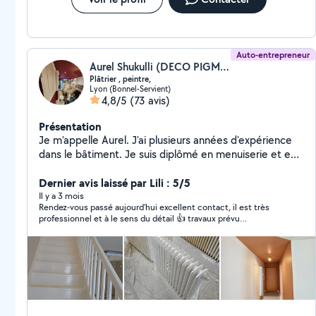
Auto-entrepreneur
Aurel Shukulli (DECO PIGMENT LYON)
Plâtrier , peintre,
Lyon (Bonnel-Servient)
4,8/5
(73 avis)
Présentation
Je m'appelle Aurel. J'ai plusieurs années d'expérience
dans le bâtiment. Je suis diplômé en menuiserie et en
aménagement et finition du bâtiment. Mon expertise
s'étend à une gamme variée de travaux de bricolage,
Dernier avis laissé par Lili : 5/5
incluant le ponçage des murs, la peinture, le ratissage
Il y a 3 mois
Rendez-vous passé aujourd’hui excellent contact, il est très
et la bande à joint. Je reste à votre disposition.
professionnel et à le sens du détail 👍 travaux prévu
N'hésitez pas à me contacter! Je me déplace
prochainement🙏🏻
gratuitement pour voir les travaux et faire le devis Au
plaisir de travailler avec vous Bien cordialement Aurel