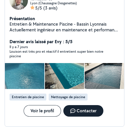
Lyon (Chaussagne Desgenettes)
5/5
(3 avis)
Présentation
Entretien & Maintenance Piscine - Bassin Lyonnais
Actuellement ingénieur en maintenance et performance
industrielle en alternance, je mets mes compétences
techniques à votre service pour l'entretien de vos
Dernier avis laissé par Evy : 5/5
piscines. J'interviens principalement pour l'entretien de
Il y a 7 jours
Louison est très pro et réactif il entretient super bien notre
votre piscine. Services Piscine (Tout type de bassin et
piscine
de traitement) : - Entretien ponctuel ou régulier -
Rattrapage d'eau verte - Mise en hivernage (actif /
passif) et remise en route post-hivernage - Maintenance
technique (pompe, filtre à sable, électrolyseur, etc.) -
Installation et dépannage hydraulique / Filtration.
Entretien de piscine
Nettoyage de piscine
Voir le profil
Contacter