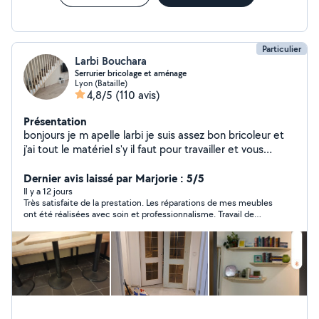
Particulier
Larbi Bouchara
Serrurier bricolage et aménage
Lyon (Bataille)
4,8/5
(110 avis)
Présentation
bonjours je m apelle larbi je suis assez bon bricoleur et
j'ai tout le matériel s'y il faut pour travailler et vous
satisfaire je peux aussi vous conseiller dans vos travaux ,
rénovation., aménagement d intérieur .montage de
Dernier avis laissé par Marjorie : 5/5
meuble cuisine décoration et aussi réparation et
Il y a 12 jours
Très satisfaite de la prestation. Les réparations de mes meubles
fabrication d ouvrages métalliques. De préférence
ont été réalisées avec soin et professionnalisme. Travail de
travailler avec des personnes réalistes et non des
qualité, personne sérieuse et efficace. Je recommande !
marchands de tapis. Devis gratuit