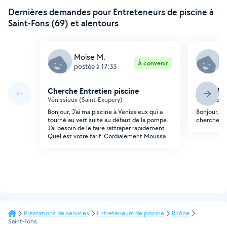
Dernières demandes pour Entreteneurs de piscine à
Saint-Fons (69) et alentours
Moise M.
M
À convenir
postée à 17:33
p
Cherche Entretien piscine
Cherche 
Vénissieux (Saint-Exupery)
Vénissieux
Bonjour, J'ai ma piscine à Venissieux qui a
Bonjour, Ma
tourné au vert suite au défaut de la pompe.
cherche un 
J'ai besoin de le faire rattraper rapidement.
Quel est votre tarif. Cordialement Moussa
Prestations de services
Entreteneurs de piscine
Rhône
Saint-Fons