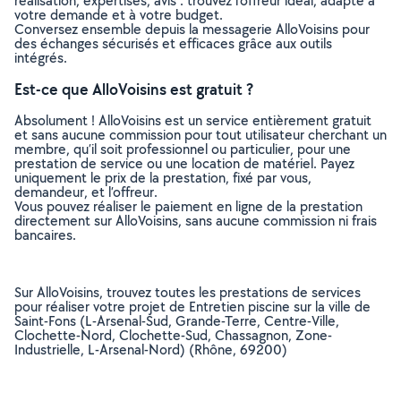
réalisation, expertises, avis : trouvez l'offreur idéal, adapté à
votre demande et à votre budget.
Conversez ensemble depuis la messagerie AlloVoisins pour
des échanges sécurisés et efficaces grâce aux outils
intégrés.
Est-ce que AlloVoisins est gratuit ?
Absolument ! AlloVoisins est un service entièrement gratuit
et sans aucune commission pour tout utilisateur cherchant un
membre, qu’il soit professionnel ou particulier, pour une
prestation de service ou une location de matériel. Payez
uniquement le prix de la prestation, fixé par vous,
demandeur, et l’offreur.
Vous pouvez réaliser le paiement en ligne de la prestation
directement sur AlloVoisins, sans aucune commission ni frais
bancaires.
Sur AlloVoisins, trouvez toutes les prestations de services
pour réaliser votre projet de Entretien piscine sur la ville de
Saint-Fons (L-Arsenal-Sud, Grande-Terre, Centre-Ville,
Clochette-Nord, Clochette-Sud, Chassagnon, Zone-
Industrielle, L-Arsenal-Nord) (Rhône, 69200)