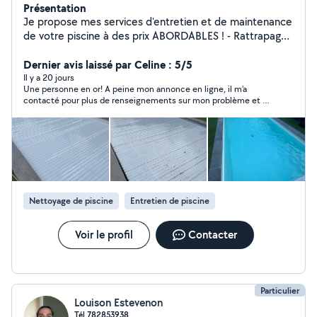
Présentation
Je propose mes services d'entretien et de maintenance
de votre piscine à des prix ABORDABLES ! - Rattrapage
eau verte - Maintenance pompe / filtre à sable /
électrolyseur / etc - Mise en hivernage actif / passif -
Dernier avis laissé par Celine : 5/5
Remise en route post-hivernage - Entretien ponctuel /
Il y a 20 jours
Une personne en or! A peine mon annonce en ligne, il m'a
régulier - Installation hydraulique / électrique - etc Tout
contacté pour plus de renseignements sur mon problème et il
type de piscine et tout type de traitement ! Au plaisir
m'a trouvé la solution dans les 2 mns. Très très honnête !!!
de vous aider !
Nettoyage de piscine
Entretien de piscine
Voir le profil
Contacter
Particulier
Louison Estevenon
Tél 782853938