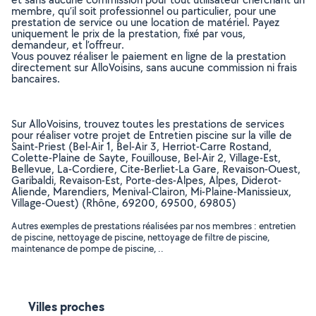
membre, qu’il soit professionnel ou particulier, pour une
prestation de service ou une location de matériel. Payez
uniquement le prix de la prestation, fixé par vous,
demandeur, et l’offreur.
Vous pouvez réaliser le paiement en ligne de la prestation
directement sur AlloVoisins, sans aucune commission ni frais
bancaires.
Sur AlloVoisins, trouvez toutes les prestations de services
pour réaliser votre projet de Entretien piscine sur la ville de
Saint-Priest (Bel-Air 1, Bel-Air 3, Herriot-Carre Rostand,
Colette-Plaine de Sayte, Fouillouse, Bel-Air 2, Village-Est,
Bellevue, La-Cordiere, Cite-Berliet-La Gare, Revaison-Ouest,
Garibaldi, Revaison-Est, Porte-des-Alpes, Alpes, Diderot-
Aliende, Marendiers, Menival-Clairon, Mi-Plaine-Manissieux,
Village-Ouest) (Rhône, 69200, 69500, 69805)
Autres exemples de prestations réalisées par nos membres : entretien
de piscine, nettoyage de piscine, nettoyage de filtre de piscine,
maintenance de pompe de piscine, ..
Villes proches