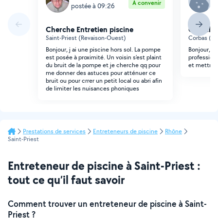
À convenir
postée à 09:26
p
Cherche Entretien piscine
Cherche 
Saint-Priest (Revaison-Ouest)
Corbas (Ba
Bonjour, j ai une piscine hors sol. La pompe
Bonjour, j'
est posée à proximité. Un voisin s'est plaint
profession
du bruit de la pompe et je cherche qq pour
et mettre 
me donner des astuces pour atténuer ce
bruit ou pour crrer un petit local ou abri afin
de limiter les nuisances phoniques
Prestations de services
Entreteneurs de piscine
Rhône
Saint-Priest
Entreteneur de piscine à Saint-Priest :
tout ce qu’il faut savoir
Comment trouver un entreteneur de piscine à Saint-
Priest ?