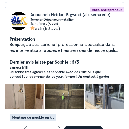
Auto-entrepreneur
Anoucheh Heidari Bigvand (alk serrurerie)
Serrurier Dépanneur metallier
Saint-Priest (Alpes)
5/5
(82 avis)
Présentation
Bonjour, Je suis serrurier professionnel spécialisé dans
les interventions rapides et les services de haute qualité
à des prix compétitifs. Que vous soyez bloqué à
l'extérieur, ayez besoin de renforcer la sécurité de votre
Dernier avis laissé par Sophie : 5/5
domicile ou souhaitiez installer des serrures
samedi à 11h
Personne très agréable et serviable avec des prix plus que
supplémentaires, je suis à votre disposition. Je
correct ! Je recommande les yeux fermés! Un contact à garder
m'engage à offrir un service fiable, efficace et
respectueux de votre budget. N'hésitez pas à me
contacter pour un devis gratuit ou pour toute question
concernant vos besoins en serrurerie.
Montage de meuble en kit