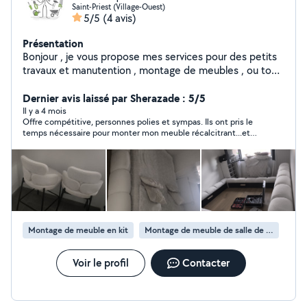
Saint-Priest (Village-Ouest)
5/5
(4 avis)
Présentation
Bonjour , je vous propose mes services pour des petits
travaux et manutention , montage de meubles , ou tout
autres services que je pourrait vous rendre. Jour , nuit ,
semaine et week-end. Tout à petit prix . Au plaisir de
Dernier avis laissé par Sherazade : 5/5
vous aider . Max .
Il y a 4 mois
Offre compétitive, personnes polies et sympas. Ils ont pris le
temps nécessaire pour monter mon meuble récalcitrant...et
ont récupérer les déchets. Merci
Montage de meuble en kit
Montage de meuble de salle de bain en kit
Voir le profil
Contacter