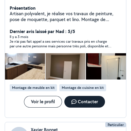
Présentation
Artisan polyvalent, je réalise vos travaux de peinture,
pose de moquette, parquet et lino. Montage de
meubles, montage de cuisine et petits travaux de
bricolage. Travail soigné, ponctuel et sérieux.
Dernier avis laissé par Nad : 5/5
Il y a 3 mois
Je n’ai pas fait appel a ses services car travaux pris en charge
par une autre personne mais personne très poli, disponible et
agréable. Il a pris le temps de répondre à mon message alors
merci.
Montage de meuble en kit
Montage de cuisine en kit
Voir le profil
Contacter
Particulier
Xavier Bonnet