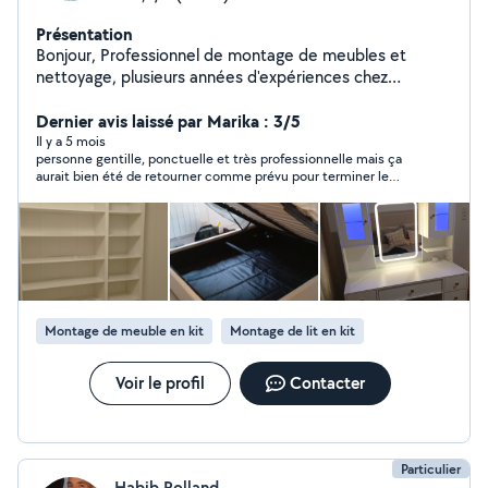
Présentation
Bonjour, Professionnel de montage de meubles et
nettoyage, plusieurs années d'expériences chez
Conforama et ikea . Je vous propose un service rapide,
professionnel et abordable. Pour tout montage de vos
Dernier avis laissé par Marika : 3/5
meubles, nettoyage et ménage disponible 7/7 . Pour
Il y a 5 mois
personne gentille, ponctuelle et très professionnelle mais ça
plus de renseignements n'hésitez pas à me contacter.
aurait bien été de retourner comme prévu pour terminer le
travail
Montage de meuble en kit
Montage de lit en kit
Voir le profil
Contacter
Particulier
Habib Rolland