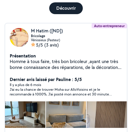
Découvrir
Auto-entrepreneur
M Hatim ([ND])
Bricolage
Vénissieux (Pasteur)
5/5
(3 avis)
Présentation
Homme à tous faire, très bon bricoleur ,ayant une très
bonne connaissance des réparations, de la décoration
pour confort, peinture; design,ect.. Minutieux, fiable ,je
veille à la sécurité et aux soucis du détails. N hésitez pas
Dernier avis laissé par Pauline : 5/5
à me contacter pour plus d informations Cordialement
Il y a plus de 6 mois
J’ai eu la chance de trouver Moha sur AlloVoisins et je le
M et H
recommande à 1000%. J’ai posté mon annonce et 30 minutes
plus tard, il était déjà là ! En seulement deux jours, il a
complètement transformé mon appartement. En plus d’être
rapide, efficace et équipé de tout le matériel nécessaire, Moha
est une personne d’une gentillesse incroyable. Il donne
d’excellents conseils, toujours bienveillant et à l’écoute. Ses
tarifs sont imbattables au vu de la qualité de son travail. Grâce
à lui, mon appartement est métamorphosé en deux jours !
N’hésitez pas une seule seconde : Moha est souriant,