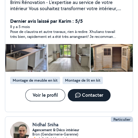
Brimi Rénovation - L'expertise au service de votre
intérieur Vous souhaitez transformer votre intérieur,
moderniser votre logement ou simplement lui redonner
une seconde jeunesse ? Brimi Rénovation met à votre
Dernier avis laissé par Karim : 5/5
disposition tout son savoir-faire pour concrétiser vos
Il y a 5 mois
Pose de claustra et autre travaux, rien à redire. Xhuliano travail
projets de rénovation, du simple rafraîchissement à la
très bien, rapidement et a été très arrangeant! Je recommande
énovation complète clé en main. Notre équipe
sans hésitation
d'artisans qualifiés intervient avec sérieux et
professionnalisme pour réaliser tous vos travaux
intérieurs : 1.Peinture : préparation des supports,
finitions soignées, conseils sur les teintes et les
matériaux. 2.Revêtements de sols murs :parquet,
carrelage, stratifié, papier peint, enduits écoratifs..
Montage de meuble en kit
Montage de lit en kit
3.Salle de bain a cuisine : conception, aménagement,
pose de meubles, plomberie, carrelage et finitions.
Devis gratuit et sans engagement Jaccompagnement
Voir le profil
Contacter
personnalisé tout au long du projet Respect des délais
et finitions irréprochables Faites appel à Brimi
Rénovation et profitez d'un intérieur confortable, et
moderne Merci
Particulier
Nidhal Sniha
Agencement & Déco intérieur
Bron (Gendarmerie-Garenne)