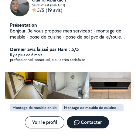
Saint-Priest (Bel-Air 1)
5/5
(19 avis)
Présentation
Bonjour, Je vous propose mes services : - montage de
meuble - pose de cuisine - pose de sol pvc dalle/rouleau
- peinture - débroussaillage Mon numéro de téléphone
est disponible sur mon profil. N'hésitez pas à m'envoyer
Dernier avis laissé par Hani : 5/5
un SMS en précisant votre demande. Je vous répondrai
Il y a plus de 6 mois
professionnel, ponctuel je suis très satisfaite
au plus vite. Au plaisir d'échanger avec vous !
Montage de meuble en kit
Montage de meuble de cuisine en kit
Voir le profil
Contacter