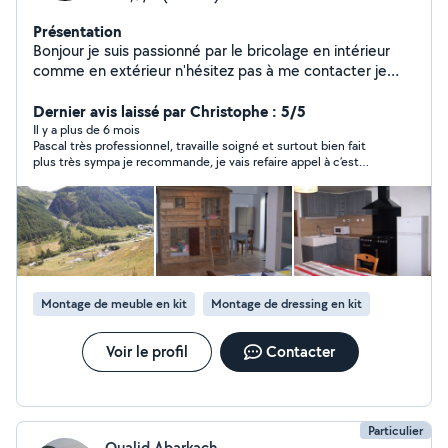
Présentation
Bonjour je suis passionné par le bricolage en intérieur
comme en extérieur n'hésitez pas à me contacter je
serai ravi de répondre à votre demande Zéro six zéro
Dernier avis laissé par Christophe : 5/5
trois soixante cinq quarante six quatorze
Il y a plus de 6 mois
Pascal très professionnel, travaille soigné et surtout bien fait
plus très sympa je recommande, je vais refaire appel à c’est
service ( qualité prix tu trouve pas mieux !! )
Montage de meuble en kit
Montage de dressing en kit
Voir le profil
Contacter
Particulier
Oualid Abarkach