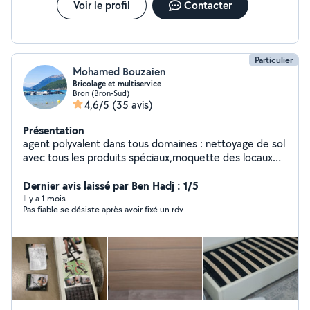
Voir le profil
Contacter
Particulier
Mohamed Bouzaien
Bricolage et multiservice
Bron (Bron-Sud)
4,6/5
(35 avis)
Présentation
agent polyvalent dans tous domaines : nettoyage de sol
avec tous les produits spéciaux,moquette des locaux
administratifs etc, laver les vitres nettoyage canapé,
matelas..maison appartement, debarrassage
Dernier avis laissé par Ben Hadj : 1/5
d'encombrants, déménagement, montage meuble en
Il y a 1 mois
Pas fiable se désiste après avoir fixé un rdv
kit et lit coffre. Faire des courses..des livraisons.etc.. je
suis motivé et disponible à tout moment pour vous
aider dans votre projet .Pour plus d'info sur zéro six zéro
huit cinquante sept treize quatre-vingts quatorze