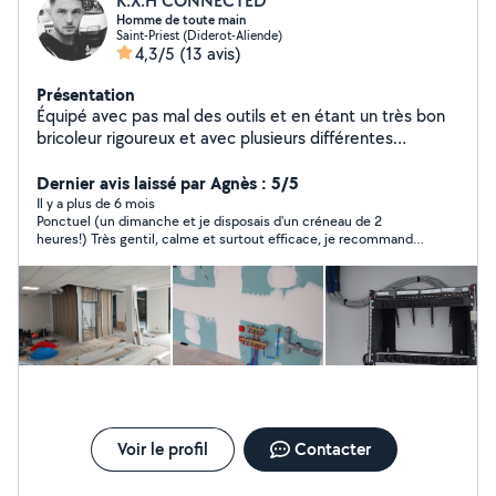
K.X.H CONNECTED
Homme de toute main
Saint-Priest (Diderot-Aliende)
4,3/5
(13 avis)
Présentation
Équipé avec pas mal des outils et en étant un très bon
bricoleur rigoureux et avec plusieurs différentes
expériences je vous présente mes services.
Dernier avis laissé par Agnès : 5/5
Il y a plus de 6 mois
Ponctuel (un dimanche et je disposais d'un créneau de 2
heures!) Très gentil, calme et surtout efficace, je recommande
sans hésitation, merci encore Julian!
Voir le profil
Contacter