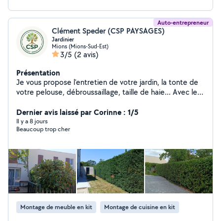
Auto-entrepreneur
Clément Speder (CSP PAYSAGES)
Jardinier
Mions (Mions-Sud-Est)
3/5
(2 avis)
Présentation
Je vous propose l'entretien de votre jardin, la tonte de
votre pelouse, débroussaillage, taille de haie... Avec le
crédit d'impôt ! CSP PAYSAGES Mais également la pose
de cuisine..
Dernier avis laissé par Corinne : 1/5
Il y a 8 jours
Beaucoup trop cher
Montage de meuble en kit
Montage de cuisine en kit