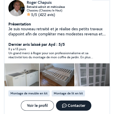
Roger Chapuis
Retraité adroit et méticuleux
Chassieu (Chassieu le Haut)
5/5
(422 avis)
Présentation
Je suis nouveau retraité et je réalise des petits travaux
d'appoint afin de compléter mes modestes revenus et
entretenir les contacts humains , je suis bon bricoleur et
très bien outillé car en activité j'ai vendu pendant 32 ans
Dernier avis laissé par Ayd : 5/5
de l'outillage de grande marque destiné à une clientèle
Il y a 13 jours
Un grand merci à Roger pour son professionnalisme et sa
de professionnels. Je fais du bricolage , pose d'étagères
réactivité lors du montage de mon coffre de jardin. En plus
, de miroirs , de tableaux , de décoration , de chatières ,
d'être très sympathique, il propose un rapport qualité-prix
installation de radiateurs électriques et de supports TV ,
simplement imbattable, je le recommande les yeux fermés !
du montage de meubles neufs ( dressing , buffet , lit ,
commode , canapé , table , chaises etc...) du service à
la personne ( transport occasionnel aéroport ) et de la
garde de chats au domicile des propriétaires. Je ne
pose pas de tringles à rideaux , ni de luminaires , je ne
Montage de meuble en kit
Montage de lit en kit
réalise pas de travaux de peinture , pas de travaux de
tapisserie , pas de travaux de carrelage , pas de travaux
de plomberie, pas de travaux de mécanique , pas de
Voir le profil
Contacter
travaux de manutention et pas de travaux d'extérieur