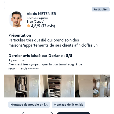
Particulier
Alexis METENIER
Bricoleur aguerri
Bron (Centre)
4,5/5
(17 avis)
Présentation
Particulier très qualifié qui prend soin des
maisons/appartements de ses clients afin d'offrir un
service impeccable avec une grande minutie et une
grande rigueur. Je ne m'engagerais pas dans des travaux
Dernier avis laissé par Doriane : 5/5
que je ne maîtrise pas mais lorsque je m'engage, je vous
Il y a 6 mois
Alexis est très sympathique, fait un travail soigné. Je
garantis de vous fournir un travail de qualité à prix
recommande +++++++
abordable. Merci
Montage de meuble en kit
Montage de lit en kit