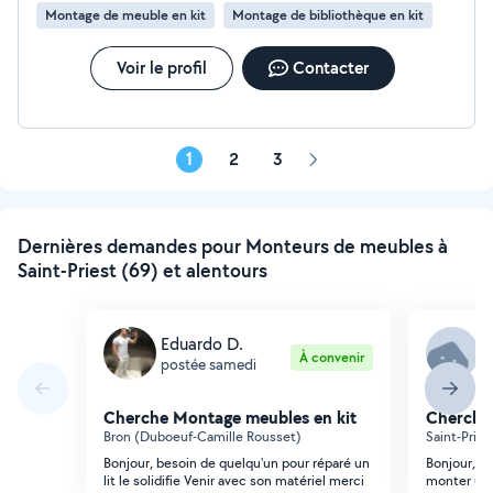
Montage de meuble en kit
Montage de bibliothèque en kit
compétent, polyvalent et très professionnel Merci encore pour
tout ❤️😍
Voir le profil
Contacter
1
2
3
Page
suivante
Dernières demandes pour Monteurs de meubles à
Saint-Priest (69) et alentours
Eduardo D.
K
À convenir
postée samedi
p
Cherche Montage meubles en kit
Cherche
Bron (Duboeuf-Camille Rousset)
Saint-Prie
Bonjour, besoin de quelqu'un pour réparé un
Bonjour, J
lit le solidifie Venir avec son matériel merci
monter un 