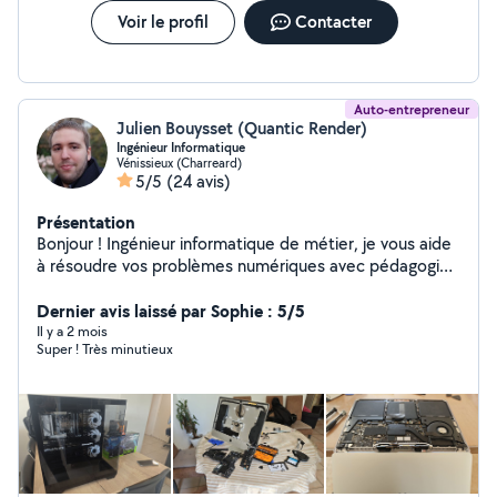
Voir le profil
Contacter
Auto-entrepreneur
Julien Bouysset (Quantic Render)
Ingénieur Informatique
Vénissieux (Charreard)
5/5
(24 avis)
Présentation
Bonjour ! Ingénieur informatique de métier, je vous aide
à résoudre vos problèmes numériques avec pédagogie.
J'interviens auprès des particuliers et des professionnels
sur tout le bassin lyonnais. ️ MES SERVICES : Dépannage :
Dernier avis laissé par Sophie : 5/5
PC lent, virus, bugs, nettoyage, réinstallation
Il y a 2 mois
Super ! Très minutieux
Windows/Mac. Matériel : Montage PC sur mesure
(bureautique à gaming), ajout de composants (RAM,
SSD). Accompagnement : Installation domotique,
conseils d'achat, prise en main. Pros : Réseaux, serveurs,
hébergement web (facture sur demande, entreprise
déclarée). Véhiculé, je me déplace chez vous ou en
entreprise, en semaine et le week-end. Le travail est