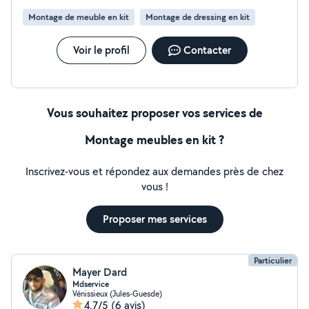
toujours soigné et expliqué clairement. TARIFS : Main-
Montage de meuble en kit
Montage de dressing en kit
d'œuvre : 20/heure Déplacement : 10 (forfait fixe)
Contactez-moi pour m'expliquer votre besoin, je
réponds rapidement ! Julien
Voir le profil
Contacter
Vous souhaitez proposer vos services de
Montage meubles en kit ?
Inscrivez-vous et répondez aux demandes près de chez
vous !
Proposer mes services
Particulier
Mayer Dard
Mdservice
Vénissieux (Jules-Guesde)
4,7/5
(6 avis)