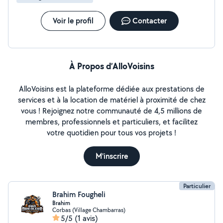
JOELECT pour un travail soigné, sécurisé et conforme
aux normes en vigueur.
Voir le profil
Contacter
À Propos d’AlloVoisins
AlloVoisins est la plateforme dédiée aux prestations de
services et à la location de matériel à proximité de chez
vous ! Rejoignez notre communauté de 4,5 millions de
membres, professionnels et particuliers, et facilitez
votre quotidien pour tous vos projets !
M'inscrire
Particulier
Brahim Fougheli
Brahim
Corbas (Village Chambarras)
5/5
(1 avis)