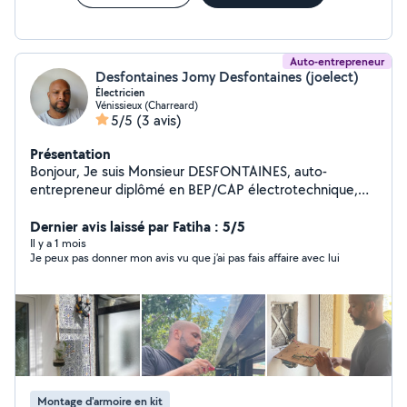
Auto-entrepreneur
Desfontaines Jomy Desfontaines (joelect)
Électricien
Vénissieux (Charreard)
5/5
(3 avis)
Présentation
Bonjour, Je suis Monsieur DESFONTAINES, auto-
entrepreneur diplômé en BEP/CAP électrotechnique,
fort de 22 années d'expérience dans l'armée. J'ai fondé
JOELECT, une entreprise spécialisée dans l'installation,
Dernier avis laissé par Fatiha : 5/5
la rénovation, la mise aux normes, la recherche de
Il y a 1 mois
Je peux pas donner mon avis vu que j’ai pas fais affaire avec lui
pannes et le dépannage électrique. Basée à Vénissieux,
JOELECT intervient sur l'ensemble de la métropole
lyonnaise. Notre mission est claire : offrir un service
fiable et rigoureux aux particuliers, aux propriétaires et
aux agences. Grâce à une organisation solide et une
communication fluide, nous nous engageons à trouver
des solutions adaptées à vos besoins électriques, avec
professionnalisme et intégrité. Faites confiance à
Montage d'armoire en kit