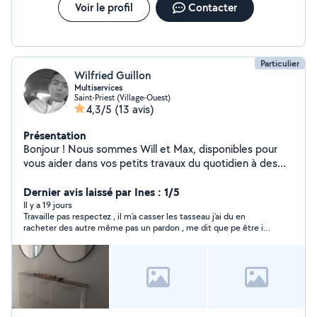
Voir le profil
Contacter
Particulier
Wilfried Guillon
Multiservices
Saint-Priest (Village-Ouest)
4,3/5
(13 avis)
Présentation
Bonjour ! Nous sommes Will et Max, disponibles pour
vous aider dans vos petits travaux du quotidien à des
tarifs abordables. Will : petite mécanique, petit
carrossage, remplacement de pièce, jardinage, placo,
Dernier avis laissé par Ines : 1/5
peinture, montage/démontage et installation de
Il y a 19 jours
Travaille pas respectez , il m’a casser les tasseau j’ai du en
meubles, jeux et jouets, manutention et divers travaux.
racheter des autre même pas un pardon , me dit que pe être il
Max : montage/démontage et installation de meubles,
en a chez lui mais au final il savait qu’on en avait pas . Aucun
jeux et jouets, réparation de vélos, pose de plans de
professionnalisme, vraiment déçue ne faite pas appel à lui .
travail, petite mécanique automobile, jardinage,
Travaille de merde
manutention et divers travaux. Sérieux, motivés et
soigneux, nous mettons nos compétences à votre
service pour vous aider dans vos projets. N'hésitez pas à