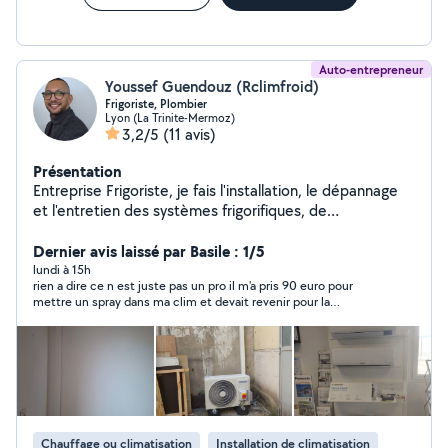
Auto-entrepreneur
Youssef Guendouz (Rclimfroid)
Frigoriste, Plombier
Lyon (La Trinite-Mermoz)
3,2/5
(11 avis)
Présentation
Entreprise Frigoriste, je fais l'installation, le dépannage
et l'entretien des systèmes frigorifiques, de
climatisation et d'électricité.. Des petits travaux de
plomberie sanitaire également. Disponible sur Lyon et la
Dernier avis laissé par Basile : 1/5
région Devis gratuit par téléphone Intervention rapide
lundi à 15h
rien a dire ce n est juste pas un pro il m'a pris 90 euro pour
6/7
mettre un spray dans ma clim et devait revenir pour la
recharger en gaz mais n est jamais revenu après plusieurs
rendes vous loupé très déçu de cette prestation proche du vol
Chauffage ou climatisation
Installation de climatisation