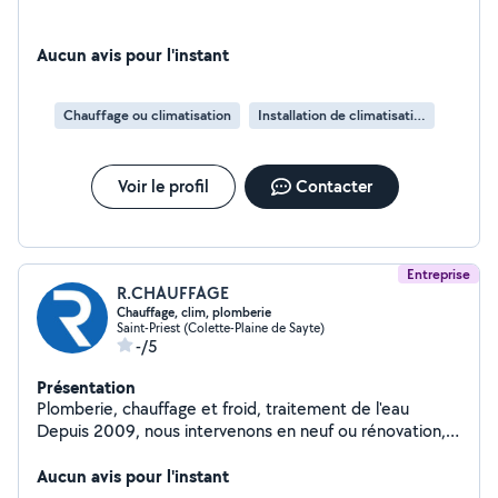
Aucun avis pour l'instant
Chauffage ou climatisation
Installation de climatisation
Voir le profil
Contacter
Entreprise
R.CHAUFFAGE
Chauffage, clim, plomberie
Saint-Priest (Colette-Plaine de Sayte)
-/5
Présentation
Plomberie, chauffage et froid, traitement de l'eau
Depuis 2009, nous intervenons en neuf ou rénovation,
aussi bien pour les particuliers que pour les
professionnels de l'Est Lyonnais et du Nord-Isère.
Aucun avis pour l'instant