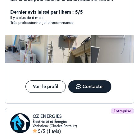
domicile. J'ai le nécessaire pour l'installation et la mise
en service. Coût raisonnable
Dernier avis laissé par Ilhem : 5/5
Il y a plus de 6 mois
Très professionnel je le recommande
Voir le profil
Contacter
Entreprise
OZ ENERGIES
Électricité et Énergies
Vénissieux (Charles-Perrault)
5/5
(1 avis)