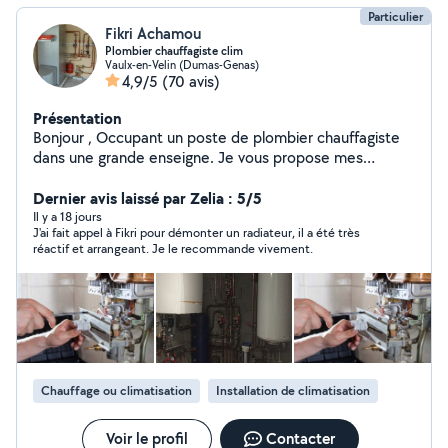
Particulier
Fikri Achamou
Plombier chauffagiste clim
Vaulx-en-Velin (Dumas-Genas)
4,9/5
(70 avis)
Présentation
Bonjour , Occupant un poste de plombier chauffagiste
dans une grande enseigne. Je vous propose mes
services de dépannages , installation, mise en service
de tout type d'équipement thermique. Réglage et
Dernier avis laissé par Zelia : 5/5
régulation . Installation de chaudière, climatisation.
Il y a 18 jours
J'ai fait appel à Fikri pour démonter un radiateur, il a été très
Alimentation en eau tout ce qui est en rapport avec le
réactif et arrangeant. Je le recommande vivement.
confort de votre maison . Je propose également mes
services pour vous aider à améliorer vos factures
d'énergie. O778701929
Chauffage ou climatisation
Installation de climatisation
Voir le profil
Contacter