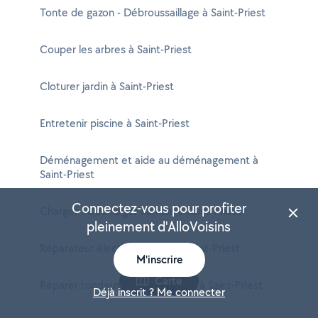
Tonte de gazon - Débroussaillage à Saint-Priest
Couper les arbres à Saint-Priest
Cloturer jardin à Saint-Priest
Entretenir piscine à Saint-Priest
Déménagement et aide au déménagement à
Saint-Priest
Connectez-vous pour profiter
Charger - Décharger camion à Saint-Priest
pleinement d'AlloVoisins
Réparateur électroménager à Saint-Priest
M'inscrire
Carte
Réparer tondeuse tronçonneuse à Saint-Priest
Déjà inscrit ? Me connecter