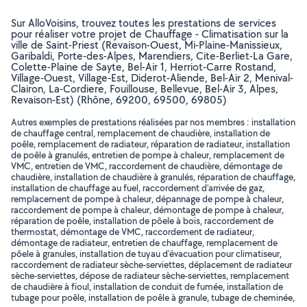
Sur AlloVoisins, trouvez toutes les prestations de services
pour réaliser votre projet de Chauffage - Climatisation sur la
ville de Saint-Priest (Revaison-Ouest, Mi-Plaine-Manissieux,
Garibaldi, Porte-des-Alpes, Marendiers, Cite-Berliet-La Gare,
Colette-Plaine de Sayte, Bel-Air 1, Herriot-Carre Rostand,
Village-Ouest, Village-Est, Diderot-Aliende, Bel-Air 2, Menival-
Clairon, La-Cordiere, Fouillouse, Bellevue, Bel-Air 3, Alpes,
Revaison-Est) (Rhône, 69200, 69500, 69805)
Autres exemples de prestations réalisées par nos membres : installation
de chauffage central, remplacement de chaudière, installation de
poêle, remplacement de radiateur, réparation de radiateur, installation
de poêle à granulés, entretien de pompe à chaleur, remplacement de
VMC, entretien de VMC, raccordement de chaudière, démontage de
chaudière, installation de chaudière à granulés, réparation de chauffage,
installation de chauffage au fuel, raccordement d'arrivée de gaz,
remplacement de pompe à chaleur, dépannage de pompe à chaleur,
raccordement de pompe à chaleur, démontage de pompe à chaleur,
réparation de poêle, installation de pôele à bois, raccordement de
thermostat, démontage de VMC, raccordement de radiateur,
démontage de radiateur, entretien de chauffage, remplacement de
pôele à granules, installation de tuyau d'évacuation pour climatiseur,
raccordement de radiateur sèche-serviettes, déplacement de radiateur
sèche-serviettes, dépose de radiateur sèche-serviettes, remplacement
de chaudière à fioul, installation de conduit de fumée, installation de
tubage pour poêle, installation de poêle à granule, tubage de cheminée,