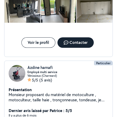
Voir le profil
Contacter
Particulier
Azdine harnafi
Employé multi service
Vénissieux (Charreard)
5/5
(5 avis)
Présentation
Monsieur proposant du matériel de motoculture ,
motoculteur, taille haie , tronçonneuse, tondeuse, je
vous propose l' entretien d' espaces vert . Je peux
également assurer du bricolage , placard,électricité ,
Dernier avis laissé par Patrice : 5/5
plomberie ...
Il y a plus de 6 mois