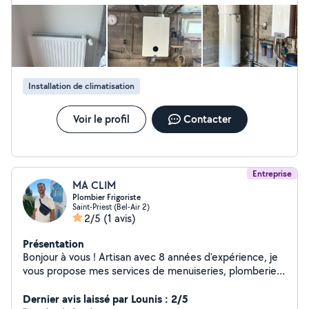
Installation de climatisation
Voir le profil
Contacter
Entreprise
MA CLIM
Plombier Frigoriste
Saint-Priest (Bel-Air 2)
2/5
(1 avis)
Présentation
Bonjour à vous ! Artisan avec 8 années d'expérience, je
vous propose mes services de menuiseries, plomberie,
électricité. N'hésitez pas à me contacter pour toutes
demandes de devis.
Dernier avis laissé par Lounis : 2/5