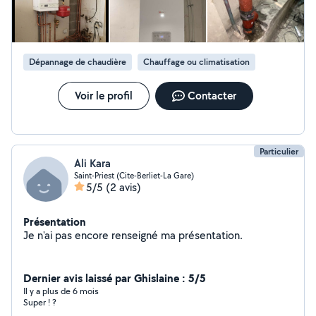
équipements. Sérieux, réactif et à l'écoute, je m'assure
de fournir un service de qualité et durable
Dépannage de chaudière
Chauffage ou climatisation
Voir le profil
Contacter
Particulier
Ali Kara
Saint-Priest (Cite-Berliet-La Gare)
5/5
(2 avis)
Présentation
Je n'ai pas encore renseigné ma présentation.
Dernier avis laissé par Ghislaine : 5/5
Il y a plus de 6 mois
Super ! ?