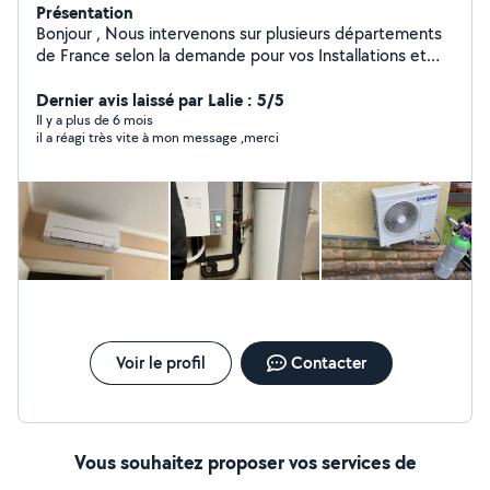
Présentation
Bonjour , Nous intervenons sur plusieurs départements
de France selon la demande pour vos Installations et
dépannages en : - Électricité générale - Climatisation et
Chauffage - Borne de charge pour véhicule électrique -
Dernier avis laissé par Lalie : 5/5
Panneaux solaires Photovoltaïques Mots clés : Énergies
Il y a plus de 6 mois
il a réagi très vite à mon message ,merci
renouvelables ;électricité générale ; dépannage
électrique ; IRVE; Climatisation; électricien.
Voir le profil
Contacter
Vous souhaitez proposer vos services de