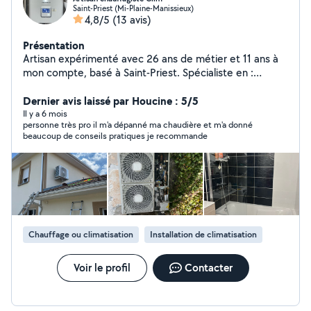
Saint-Priest (Mi-Plaine-Manissieux)
4,8/5
(13 avis)
Présentation
Artisan expérimenté avec 26 ans de métier et 11 ans à
mon compte, basé à Saint-Priest. Spécialiste en :
Chauffage et dépannage chaudière Plomberie et
installations sanitaires Électricité et remise aux normes
Dernier avis laissé par Houcine : 5/5
Climatisation : installation, entretien et dépannage
Il y a 6 mois
personne très pro il m'a dépanné ma chaudière et m'a donné
Certifié PGI Gaz, titulaire de l'assurance décennale et
beaucoup de conseils pratiques je recommande
RGE Intervention rapide et soignée Devis clair et gratuit
Travail garanti
Chauffage ou climatisation
Installation de climatisation
Voir le profil
Contacter