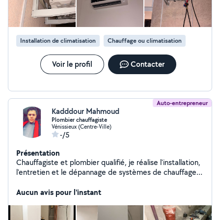
Installation de climatisation
Chauffage ou climatisation
Voir le profil
Contacter
Auto-entrepreneur
Kadddour Mahmoud
Plombier chauffagiste
Vénissieux (Centre-Ville)
-/5
Présentation
Chauffagiste et plombier qualifié, je réalise l'installation,
l'entretien et le dépannage de systèmes de chauffage,
de climatisation et de plomberie. J'interviens pour tous
types de travaux : réparation de fuites, pose de
Aucun avis pour l'instant
sanitaires, installation de chaudières et radiateurs,
débouchage, ainsi que conseils pour optimiser vos