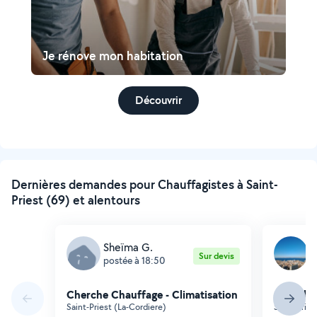
Je rénove mon habitation
Découvrir
Dernières demandes pour Chauffagistes à Saint-
Priest (69) et alentours
Sheïma G.
N
Sur devis
postée à 18:50
p
Cherche Chauffage - Climatisation
Cherche 
Saint-Priest (La-Cordiere)
Saint-Pries