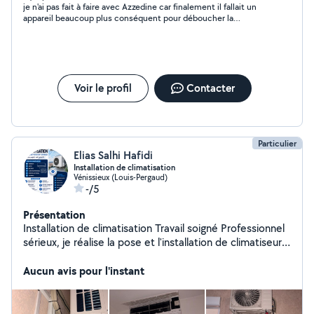
je n'ai pas fait à faire avec Azzedine car finalement il fallait un
appareil beaucoup plus conséquent pour déboucher la
canalisation, mais il a été très réactif lors de nos échanges
Voir le profil
Contacter
Particulier
Elias Salhi Hafidi
Installation de climatisation
Vénissieux (Louis-Pergaud)
-/5
Présentation
Installation de climatisation Travail soigné Professionnel
sérieux, je réalise la pose et l'installation de climatiseurs
chez les particuliers. Installation de climatisation
monosplit et multisplit, mise en place des unités
Aucun avis pour l'instant
intérieures et extérieures, perçage, passage des liaisons
et finitions soignées. Travail propre et de qualité
Respect des délais Conseils personnalisés devis gratuit