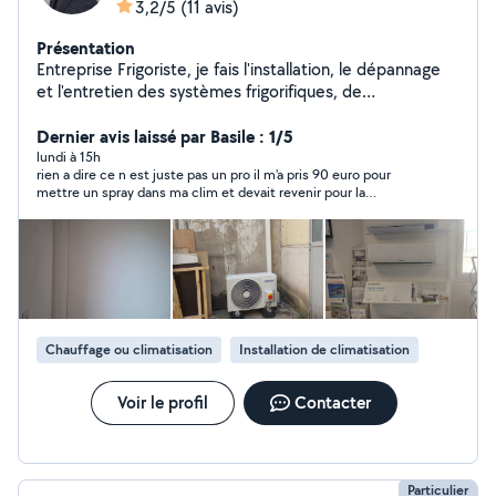
3,2/5
(11 avis)
Présentation
Entreprise Frigoriste, je fais l'installation, le dépannage
et l'entretien des systèmes frigorifiques, de
climatisation et d'électricité.. Des petits travaux de
plomberie sanitaire également. Disponible sur Lyon et la
Dernier avis laissé par Basile : 1/5
région Devis gratuit par téléphone Intervention rapide
lundi à 15h
rien a dire ce n est juste pas un pro il m'a pris 90 euro pour
6/7
mettre un spray dans ma clim et devait revenir pour la
recharger en gaz mais n est jamais revenu après plusieurs
rendes vous loupé très déçu de cette prestation proche du vol
Chauffage ou climatisation
Installation de climatisation
Voir le profil
Contacter
Particulier