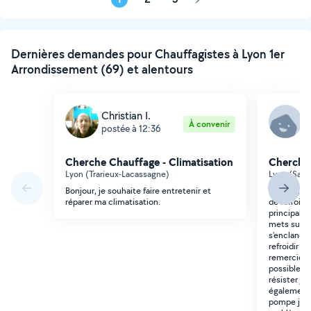
Page
suivante
Dernières demandes pour Chauffagistes à Lyon 1er
Arrondissement (69) et alentours
Christian I.
S
À convenir
postée à 12:36
p
Cherche Chauffage - Climatisation
Cherche 
Lyon (Trarieux-Lacassagne)
Lyon (Sain
Bonjour, je souhaite faire entretenir et
Bonjour, C
réparer ma climatisation.
de refroid
principale
mets sur 2
s'enclanche
refroidir l
remercie d
possible ca
résister je 
également 
pompe je n'