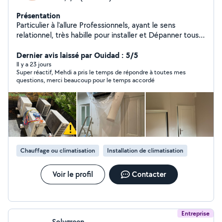
Présentation
Particulier à l'allure Professionnels, ayant le sens
relationnel, très habille pour installer et Dépanner tous
ce qui est électrique, Climatisation et Pompe à Chaleur:
Electroménager, Portail, Volet, Store, Tableau
Dernier avis laissé par Ouidad : 5/5
électrique, interphone Bac Pro, CAP, avec 20 ans
Il y a 23 jours
Super réactif, Mehdi a pris le temps de répondre à toutes mes
d'expérience.
questions, merci beaucoup pour le temps accordé
Chauffage ou climatisation
Installation de climatisation
Voir le profil
Contacter
Entreprise
Solygreen