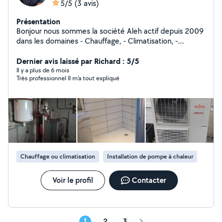
5/5
(3 avis)
Présentation
Bonjour nous sommes la société Aleh actif depuis 2009
dans les domaines - Chauffage, - Climatisation, -
Plomberie et salle de bain - VMC Nous vous proposons
un conseil et un travail de qualité. Je me tiens bien
Dernier avis laissé par Richard : 5/5
entendu à votre disposition pour toute information
Il y a plus de 6 mois
Très professionnel Il m'a tout expliqué
complémentaire
Chauffage ou climatisation
Installation de pompe à chaleur
Voir le profil
Contacter
1
2
3