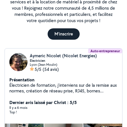
services et à la location de matériel à proximité de chez
vous ! Rejoignez notre communauté de 4,5 millions de
membres, professionnels et particuliers, et facilitez
votre quotidien pour tous vos projets !
M'inscrire
Auto-entrepreneur
Aymeric Nicolet (Nicolet Energies)
Electricien
Lyon (Jean Moulin)
5/5
(54 avis)
Présentation
Électricien de formation, j'interviens sur de la remise aux
normes, création de réseau prise, RJ45, bornes
électriques. Entretien de climatisation. Petit travaux non
électrique en tous genre (pose de tringles à rideau,
Dernier avis laissé par Christ : 5/5
montage de meubles, montage et fixation de meubles)
Il y a 6 mois
Top !
Électricien titulaire d'un BAC professionnel
Électrotechnique et BTS Électrotechnique.