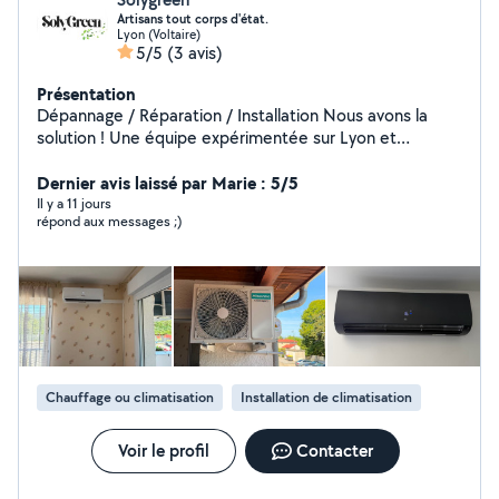
Artisans tout corps d'état.
Lyon (Voltaire)
5/5
(3 avis)
Présentation
Dépannage / Réparation / Installation Nous avons la
solution ! Une équipe expérimentée sur Lyon et
alentours pour vos travaux de plomberie, climatisation,
chauffage, électricité, gaz, carrelage. Nous réalisons
Dernier avis laissé par Marie : 5/5
également vos entretiens d'appareil à gaz.
Il y a 11 jours
répond aux messages ;)
Chauffage ou climatisation
Installation de climatisation
Voir le profil
Contacter