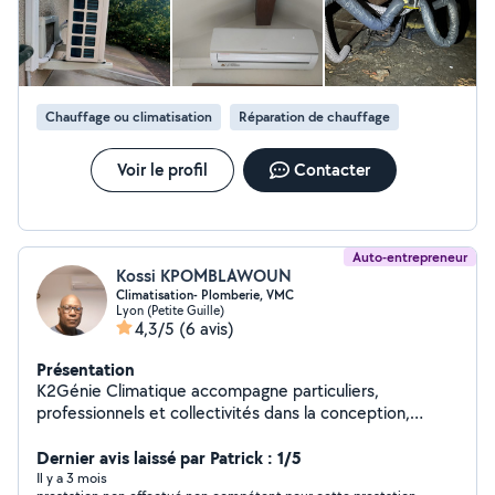
Chauffage ou climatisation
Réparation de chauffage
Voir le profil
Contacter
Auto-entrepreneur
Kossi KPOMBLAWOUN
Climatisation- Plomberie, VMC
Lyon (Petite Guille)
4,3/5
(6 avis)
Présentation
K2Génie Climatique accompagne particuliers,
professionnels et collectivités dans la conception,
l'installation, la maintenance et le dépannage de
solutions performantes en climatisation, chauffage,
Dernier avis laissé par Patrick : 1/5
plomberie et ventilation. Notre priorité : un confort
Il y a 3 mois