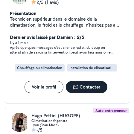
2/5
(1 avis)
Présentation
Technicien supérieur dans le domaine de la
climatisation, le froid et le chauffage, n'hésitez pas à
faire appel à mes compétences pour l'entretien,la
maintenance, le dépannage et l'installation de vos splits,
Dernier avis laissé par Damien : 2/5
chambre froides, chaudière, groupes d'eau glacée etc
Il y a 1 mois
Après quelques messages c'est silence radio...du coup on
attend afin de savoir si l'intervention peut avoir lieu mais on est
ignoré.
Chauffage ou climatisation
Installation de climatisation
Voir le profil
Contacter
Auto-entrepreneur
Hugo Pettini (HUGOPE)
Climatisation frigoriste
Lyon (Jean-Mace)
-/5