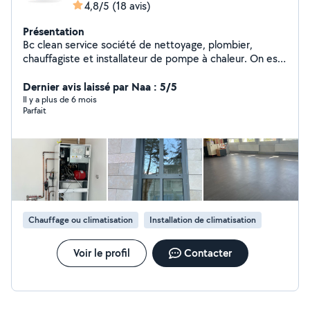
4,8/5
(18 avis)
Présentation
Bc clean service société de nettoyage, plombier,
chauffagiste et installateur de pompe à chaleur. On est
des professionnels dans chacun de ces domaines. On
dispose des équipes différentes dans chaque secteur
Dernier avis laissé par Naa : 5/5
d'activité diplômé et expérimenté. N'hésitez pas à nous
Il y a plus de 6 mois
Parfait
contacter. Nous sommes réactif de répondre à vos
questions et à résoudre le plus rapidement possible vos
demandes.
Chauffage ou climatisation
Installation de climatisation
Voir le profil
Contacter