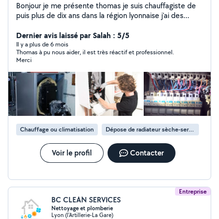
Bonjour je me présente thomas je suis chauffagiste de
puis plus de dix ans dans la région lyonnaise j'ai des
compétences dans la maintenance et le dépannage
dans ce domaine ainsi que des petits travaux de
Dernier avis laissé par Salah : 5/5
plomberie et d'électricité générale chez le particulier
Il y a plus de 6 mois
Thomas à pu nous aider, il est très réactif et professionnel.
N'hésitez pas a faire appel à moi pour tous travaux de
Merci
cet ordre la J'ai rénové par exemple l'entièreté de mon
apparte du sol au plafond en passant par la plomberie
l'électricité l'isolation les évacuation sanitaire placo et
peinture donc je suis bricoleur dans l'âme toujours prêt à
trouver une solution adéquat a tout type de problème
et pour tous les budgets. Merci par avance de votre
confiance je tâcherai d'être rapide, efficace et
Chauffage ou climatisation
Dépose de radiateur sèche-serviettes
professionnel a vos demandes de chantiers et vos
projets de tous types.
Voir le profil
Contacter
Entreprise
BC CLEAN SERVICES
Nettoyage et plomberie
Lyon (l'Artillerie-La Gare)