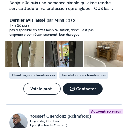
Bonjour Je suis une personne simple qui aime rendre
service J'adore ma profession qui englobe TOUS les
métiers du bâtiment En activité dans ce domaine depuis
plus de 20 ans En passant par les choses les plus
Dernier avis laissé par Mimi : 5/5
simples aux plus complexes je saurais vous donner
Il y a 26 jours
pas disponible en arrêt hospitalisation, donc il est pas
entière satisfaction et bien plus encore Passionné
disponible bon rétablissement, bon dialogue
d'électronique et de bricolage avec création de
meubles en tout genre, j'aime également la photo vidéo
ainsi que l'aquariophilie Au plaisir de vous connaître
Chauffage ou climatisation
Installation de climatisation
Voir le profil
Contacter
Auto-entrepreneur
Youssef Guendouz (Rclimfroid)
Frigoriste, Plombier
Lyon (La Trinite-Mermoz)