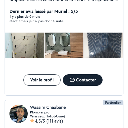
la pose de carrelage, la plomberie, lélectricité, la pose
de placo, etc.
Dernier avis laissé par Muriel : 5/5
Il y a plus de 6 mois
réactif mais je n'ai pas donné suite
Voir le profil
Contacter
Particulier
Wassim Chaabane
Plombier pro
Vénissieux (Joliot-Curie)
4,5/5
(111 avis)