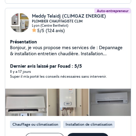
Auto-entrepreneur
Meddy Telaidj (CLIMGAZ ENERGIE)
PLOMBIER CHAUFFAGISTE CLIM
Lyon (Centre Berthelot)
5/5
(124 avis)
Présentation
Bonjour, je vous propose mes services de : Depannage
& installation entretien chaudière. Installation
climatisation & pompe à chaleur Depannage
&installation sanitaire chauffage. Desembouage
Dernier avis laissé par Fouad : 5/5
radiateur plancher chauffant. Installation et mise en
Il y a 17 jours
Super il m’a porté les conseils nécessaires sans intervenir.
service CLIMATISATION Robineterie cumulus
débouchage fuite. Dispo 7/7 déplacement et devis
gratuit. TEL :O7 83 05 40 37
Chauffage ou climatisation
Installation de climatisation