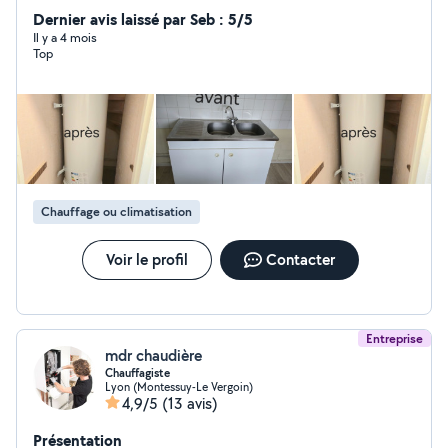
fuite,débouchage.
Dernier avis laissé par Seb : 5/5
Il y a 4 mois
Top
Chauffage ou climatisation
Voir le profil
Contacter
Entreprise
mdr chaudière
Chauffagiste
Lyon (Montessuy-Le Vergoin)
4,9/5
(13 avis)
Présentation