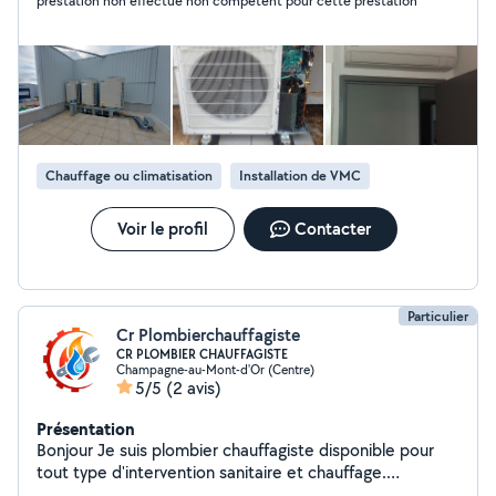
prestation non effectué non compétent pour cette prestation
durable, des équipements fiables et des économies
d'énergie.
Chauffage ou climatisation
Installation de VMC
Voir le profil
Contacter
Particulier
Cr Plombierchauffagiste
CR PLOMBIER CHAUFFAGISTE
Champagne-au-Mont-d'Or (Centre)
5/5
(2 avis)
Présentation
Bonjour Je suis plombier chauffagiste disponible pour
tout type d'intervention sanitaire et chauffage.
L'installation, maintenance,recherche de