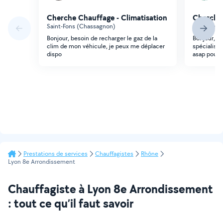
Cherche Chauffage - Climatisation
Cherche 
Saint-Fons (Chassagnon)
Lyon (Le F
Bonjour, besoin de recharger le gaz de la
Bonjour, N
clim de mon véhicule, je peux me déplacer
spécialist
dispo
asap pour 
Prestations de services
Chauffagistes
Rhône
Lyon 8e Arrondissement
Chauffagiste à Lyon 8e Arrondissement
: tout ce qu’il faut savoir