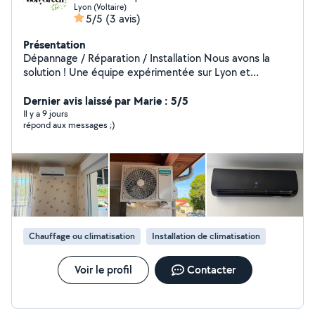
Lyon (Voltaire)
5/5
(3 avis)
Présentation
Dépannage / Réparation / Installation Nous avons la
solution ! Une équipe expérimentée sur Lyon et
alentours pour vos travaux de plomberie, climatisation,
chauffage, électricité, gaz, carrelage. Nous réalisons
Dernier avis laissé par Marie : 5/5
également vos entretiens d'appareil à gaz.
Il y a 9 jours
répond aux messages ;)
Chauffage ou climatisation
Installation de climatisation
Voir le profil
Contacter