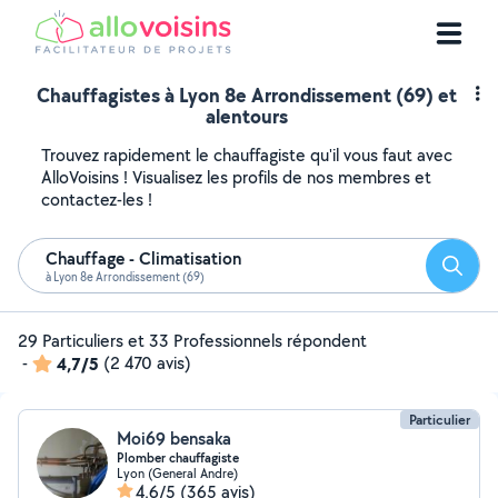
Chauffagistes à Lyon 8e Arrondissement (69) et
alentours
Trouvez rapidement le chauffagiste qu'il vous faut avec
AlloVoisins ! Visualisez les profils de nos membres et
contactez-les !
Chauffage - Climatisation
Reche
à Lyon 8e Arrondissement (69)
29 Particuliers et 33 Professionnels répondent
-
4,7/5
(2 470 avis)
Particulier
Moi69 bensaka
Plomber chauffagiste
Lyon (General Andre)
4,6/5
(365 avis)