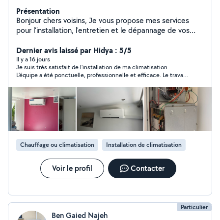
Présentation
Bonjour chers voisins, Je vous propose mes services
pour l'installation, l'entretien et le dépannage de vos
équipements : Climatisations (pose, entretien,
réparation) Chaudières toutes énergies Cumulus /
Dernier avis laissé par Hidya : 5/5
Chauffe-eaux Dépannage gaz tous types d'appareils
Il y a 16 jours
Je suis très satisfait de l'installation de ma climatisation.
Travaux de plomberie (fuites, robinets, WC, etc.)
L'équipe a été ponctuelle, professionnelle et efficace. Le travail
Professionnel, rapide et à l'écoute, j'interviens chez vous
a été réalisé avec soin, les explications sur le fonctionnement
avec sérieux et efficacité.
étaient claires, et le chantier a été laissé parfaitement propre.
La climatisation fonctionne parfaitement. Suite à mon
expérience très positive, j'ai recommandé cette entreprise à un
membre de ma famille, qui a également fait appel à leurs
services et en est tout aussi satisfait. Je recommande cette
entreprise sans hésitation pour son sérieux, la qualité de son
travail et son professionnalisme.
Chauffage ou climatisation
Installation de climatisation
Voir le profil
Contacter
Particulier
Ben Gaied Najeh