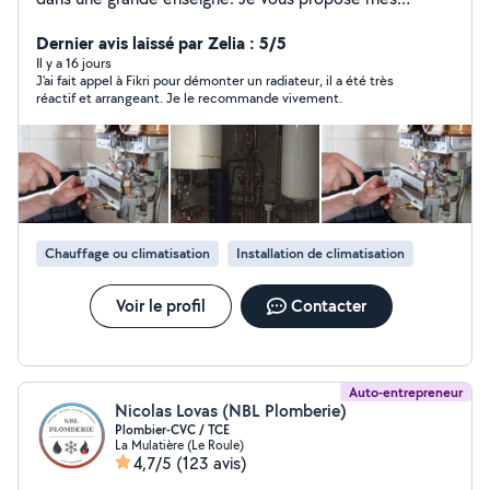
services de dépannages , installation, mise en service
de tout type d'équipement thermique. Réglage et
Dernier avis laissé par Zelia : 5/5
régulation . Installation de chaudière, climatisation.
Il y a 16 jours
J'ai fait appel à Fikri pour démonter un radiateur, il a été très
Alimentation en eau tout ce qui est en rapport avec le
réactif et arrangeant. Je le recommande vivement.
confort de votre maison . Je propose également mes
services pour vous aider à améliorer vos factures
d'énergie. O778701929
Chauffage ou climatisation
Installation de climatisation
Voir le profil
Contacter
Auto-entrepreneur
Nicolas Lovas (NBL Plomberie)
Plombier-CVC / TCE
La Mulatière (Le Roule)
4,7/5
(123 avis)