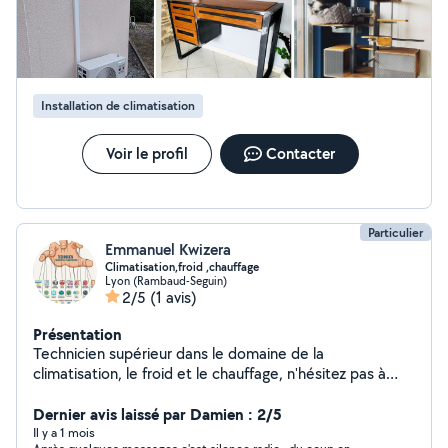
Installation de climatisation
Voir le profil
Contacter
Particulier
Emmanuel Kwizera
Climatisation,froid ,chauffage
Lyon (Rambaud-Seguin)
2/5
(1 avis)
Présentation
Technicien supérieur dans le domaine de la
climatisation, le froid et le chauffage, n'hésitez pas à
faire appel à mes compétences pour l'entretien,la
maintenance, le dépannage et l'installation de vos splits,
Dernier avis laissé par Damien : 2/5
chambre froides, chaudière, groupes d'eau glacée etc
Il y a 1 mois