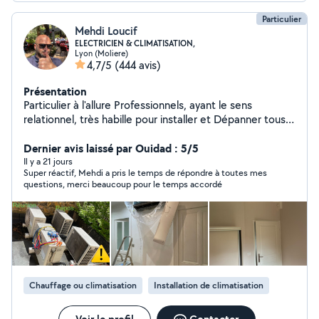
Particulier
Mehdi Loucif
ELECTRICIEN & CLIMATISATION,
Lyon (Moliere)
4,7/5
(444 avis)
Présentation
Particulier à l'allure Professionnels, ayant le sens
relationnel, très habille pour installer et Dépanner tous
ce qui est électrique, Climatisation et Pompe à Chaleur:
Electroménager, Portail, Volet, Store, Tableau
Dernier avis laissé par Ouidad : 5/5
électrique, interphone Bac Pro, CAP, avec 20 ans
Il y a 21 jours
Super réactif, Mehdi a pris le temps de répondre à toutes mes
d'expérience.
questions, merci beaucoup pour le temps accordé
Chauffage ou climatisation
Installation de climatisation