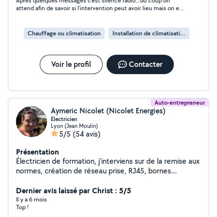
Après quelques messages c'est silence radio...du coup on
attend afin de savoir si l'intervention peut avoir lieu mais on est
ignoré.
Chauffage ou climatisation
Installation de climatisation
Voir le profil
Contacter
Auto-entrepreneur
Aymeric Nicolet (Nicolet Energies)
Electricien
Lyon (Jean Moulin)
5/5
(54 avis)
Présentation
Électricien de formation, j'interviens sur de la remise aux
normes, création de réseau prise, RJ45, bornes
électriques. Entretien de climatisation. Petit travaux non
électrique en tous genre (pose de tringles à rideau,
Dernier avis laissé par Christ : 5/5
montage de meubles, montage et fixation de meubles)
Il y a 6 mois
Top !
Électricien titulaire d'un BAC professionnel