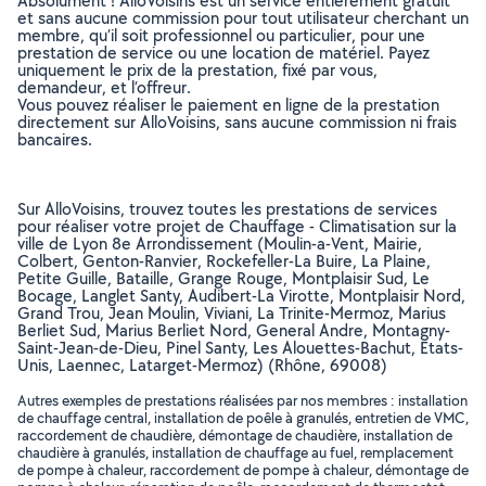
Absolument ! AlloVoisins est un service entièrement gratuit
et sans aucune commission pour tout utilisateur cherchant un
membre, qu’il soit professionnel ou particulier, pour une
prestation de service ou une location de matériel. Payez
uniquement le prix de la prestation, fixé par vous,
demandeur, et l’offreur.
Vous pouvez réaliser le paiement en ligne de la prestation
directement sur AlloVoisins, sans aucune commission ni frais
bancaires.
Sur AlloVoisins, trouvez toutes les prestations de services
pour réaliser votre projet de Chauffage - Climatisation sur la
ville de Lyon 8e Arrondissement (Moulin-a-Vent, Mairie,
Colbert, Genton-Ranvier, Rockefeller-La Buire, La Plaine,
Petite Guille, Bataille, Grange Rouge, Montplaisir Sud, Le
Bocage, Langlet Santy, Audibert-La Virotte, Montplaisir Nord,
Grand Trou, Jean Moulin, Viviani, La Trinite-Mermoz, Marius
Berliet Sud, Marius Berliet Nord, General Andre, Montagny-
Saint-Jean-de-Dieu, Pinel Santy, Les Alouettes-Bachut, Etats-
Unis, Laennec, Latarget-Mermoz) (Rhône, 69008)
Autres exemples de prestations réalisées par nos membres : installation
de chauffage central, installation de poêle à granulés, entretien de VMC,
raccordement de chaudière, démontage de chaudière, installation de
chaudière à granulés, installation de chauffage au fuel, remplacement
de pompe à chaleur, raccordement de pompe à chaleur, démontage de