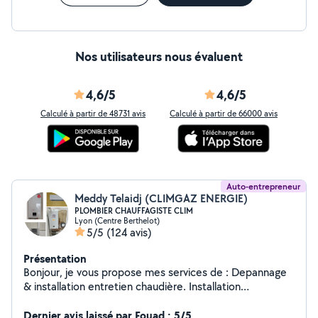
Nos utilisateurs nous évaluent
4,6/5
4,6/5
Calculé à partir de 48731 avis
Calculé à partir de 66000 avis
Auto-entrepreneur
Meddy Telaidj (CLIMGAZ ENERGIE)
PLOMBIER CHAUFFAGISTE CLIM
Lyon (Centre Berthelot)
5/5
(124 avis)
Présentation
Bonjour, je vous propose mes services de : Depannage
& installation entretien chaudière. Installation
climatisation & pompe à chaleur Depannage
&installation sanitaire chauffage. Desembouage
Dernier avis laissé par Fouad : 5/5