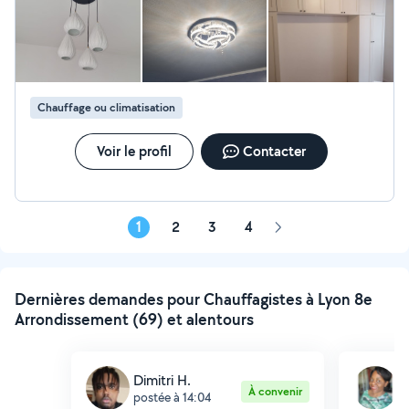
Chauffage ou climatisation
Voir le profil
Contacter
1
2
3
4
Page
suivante
Dernières demandes pour Chauffagistes à Lyon 8e
Arrondissement (69) et alentours
Dimitri H.
T
À convenir
postée à 14:04
p