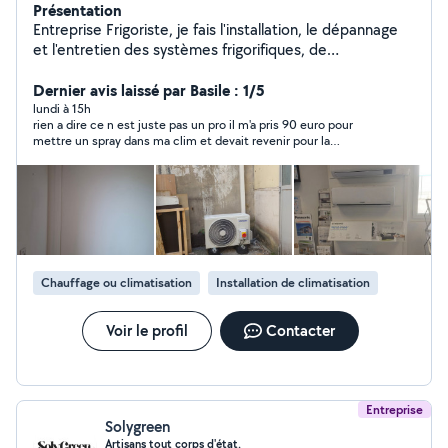
Présentation
Entreprise Frigoriste, je fais l'installation, le dépannage
et l'entretien des systèmes frigorifiques, de
climatisation et d'électricité.. Des petits travaux de
plomberie sanitaire également. Disponible sur Lyon et la
Dernier avis laissé par Basile : 1/5
région Devis gratuit par téléphone Intervention rapide
lundi à 15h
rien a dire ce n est juste pas un pro il m'a pris 90 euro pour
6/7
mettre un spray dans ma clim et devait revenir pour la
recharger en gaz mais n est jamais revenu après plusieurs
rendes vous loupé très déçu de cette prestation proche du vol
Chauffage ou climatisation
Installation de climatisation
Voir le profil
Contacter
Entreprise
Solygreen
Artisans tout corps d'état.