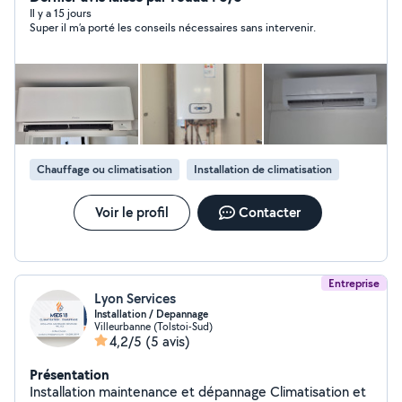
radiateur plancher chauffant. Installation et mise en
Il y a 15 jours
Super il m’a porté les conseils nécessaires sans intervenir.
service CLIMATISATION Robineterie cumulus
débouchage fuite. Dispo 7/7 déplacement et devis
gratuit. TEL :O7 83 05 40 37
Chauffage ou climatisation
Installation de climatisation
Voir le profil
Contacter
Entreprise
Lyon Services
Installation / Depannage
Villeurbanne (Tolstoi-Sud)
4,2/5
(5 avis)
Présentation
Installation maintenance et dépannage Climatisation et