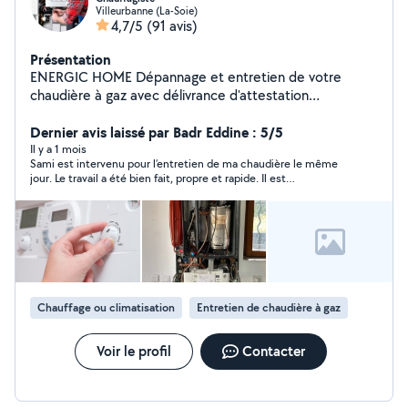
Villeurbanne (La-Soie)
4,7/5
(91 avis)
Présentation
ENERGIC HOME Dépannage et entretien de votre
chaudière à gaz avec délivrance d'attestation
d'entretien. Remplacement de votre chaudière.
Désembouage de votre installation de chauffage
Dernier avis laissé par Badr Eddine : 5/5
radiateurs et plancher chauffant. Divers travaux de
Il y a 1 mois
Sami est intervenu pour l’entretien de ma chaudière le même
plomberie. Contrat d'entretien annuel de votre
jour. Le travail a été bien fait, propre et rapide. Il est
chaudière. Devis gratuit pour remplacement de
professionnel, je recommande ses services sans problème.
chaudière gaz et chauffe eau. Des techniciens
expérimentés et certifiés! Intervention rapide 7/7
Chauffage ou climatisation
Entretien de chaudière à gaz
Voir le profil
Contacter