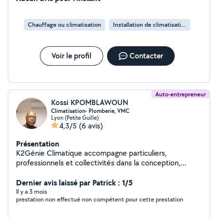
Chauffage ou climatisation
Installation de climatisation
Voir le profil
Contacter
Auto-entrepreneur
Kossi KPOMBLAWOUN
Climatisation- Plomberie, VMC
Lyon (Petite Guille)
4,3/5
(6 avis)
Présentation
K2Génie Climatique accompagne particuliers,
professionnels et collectivités dans la conception,
l'installation, la maintenance et le dépannage de
solutions performantes en climatisation, chauffage,
Dernier avis laissé par Patrick : 1/5
plomberie et ventilation. Notre priorité : un confort
Il y a 3 mois
prestation non effectué non compétent pour cette prestation
durable, des équipements fiables et des économies
d'énergie.