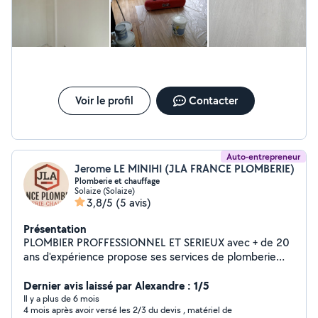
Voir le profil
Contacter
Auto-entrepreneur
Jerome LE MINIHI (JLA FRANCE PLOMBERIE)
Plomberie et chauffage
Solaize (Solaize)
3,8/5
(5 avis)
Présentation
PLOMBIER PROFFESSIONNEL ET SERIEUX avec + de 20
ans d'expérience propose ses services de plomberie
chauffage dépannage neuf et rénovation ***DEVIS
GRATUIT *****DEPLACEMENT OFFERT.
Dernier avis laissé par Alexandre : 1/5
*******INTERVENTION LYON ET AGGLOMERATION
Il y a plus de 6 mois
4 mois après avoir versé les 2/3 du devis , matériel de
DANS UN RAYON DE 30 KM PROBLEME DE