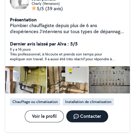
Charly (Vernaison)
5/5
(39 avis)
Présentation
Plombier chauffagiste depuis plus de 6 ans
d'expériences J'interviens sur tous types de dépannages
ou création de réseau plomberie sanitaire et chauffage.
Rénovation ou maison neuve. Installation de VMC
Dernier avis laissé par Alva : 5/5
Pratiquant avec tout types de matériaux (cuivre,
Il y a 16 jours
Très professionnel, à l’écoute et prends son temps pour
multicouche, PVC..)
expliquer son travail. Il a aussi été très réactif pour répondre à
ma demande. Je recommande +++ 😊
Chauffage ou climatisation
Installation de climatisation
Voir le profil
Contacter