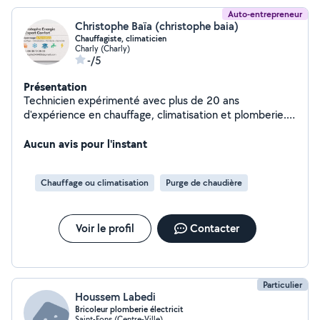
Auto-entrepreneur
Christophe Baïa (christophe baia)
Chauffagiste, climaticien
Charly (Charly)
-/5
Présentation
Technicien expérimenté avec plus de 20 ans
d'expérience en chauffage, climatisation et plomberie.
J'interviens pour le dépannage, le diagnostic et la
réparation de vos installations. Chaudiere gaz ou fioul
Aucun avis pour l'instant
Pompe à chaleur Radiateurs et plancher chauffant
Problème de régulation Recherche de panne Fuite
Chauffage ou climatisation
Purge de chaudière
Intervention rapide et diagnostic sérieux. Secteur: Lyon
sud et alentours N'hésitez pas à me contacter pour un
conseil ou un dépannage. Tarif: Déplacement +
Voir le profil
Contacter
diagnostic : 80 euro Dépannage simple: à partir de 90
euro Recherche panne complexe: à partir de 120 euro.
Particulier
Houssem Labedi
Bricoleur plomberie électricit
Saint-Fons (Centre-Ville)