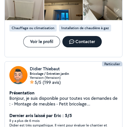
Votre satisfaction est mon objectif principal ainsi qu'une
organisation optimale pour un bon déroulement du
chantier. Je fait également tout type de petit travaux
pour vous aider et vous dépanner N'hésitez pas à me
contacter Au plaisir de vous rencontrer et travailler avec
Chauffage ou climatisation
Installation de chaudière à gaz
vous ! Instagram : @lynegoplomberie
Voir le profil
Contacter
Particulier
Didier Thiebaut
Bricolage / Entretien jardin
Vernaison (Vernaison)
5/5
(199 avis)
Présentation
Bonjour, je suis disponible pour toutes vos demandes de
: - Montage de meubles - Petit bricolage
intérieur/extérieur - Jardinage - Tonte de pelouse - Taille
de haie et arbustes - Peinture - Toutes manutentions
Dernier avis laissé par Eric : 5/5
Flexible , arrangeant et très sociable , je me ferais un
Il y a plus de 6 mois
Didier est très sympathique. Il vient pour évaluer le chantier et
plaisir de vous rendre service .