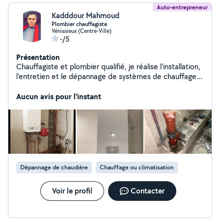
Auto-entrepreneur
Kadddour Mahmoud
Plombier chauffagiste
Vénissieux (Centre-Ville)
-/5
Présentation
Chauffagiste et plombier qualifié, je réalise l'installation,
l'entretien et le dépannage de systèmes de chauffage,
de climatisation et de plomberie. J'interviens pour tous
types de travaux : réparation de fuites, pose de
Aucun avis pour l'instant
sanitaires, installation de chaudières et radiateurs,
débouchage, ainsi que conseils pour optimiser vos
équipements. Sérieux, réactif et à l'écoute, je m'assure
de fournir un service de qualité et durable
Dépannage de chaudière
Chauffage ou climatisation
Voir le profil
Contacter