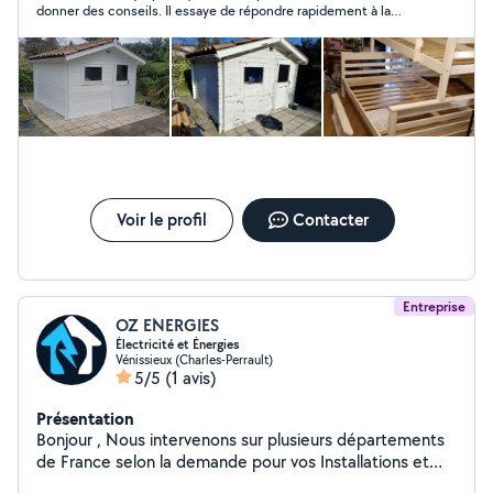
donner des conseils. Il essaye de répondre rapidement à la
demande. Le travail est très soigné . Je le recommande et je
n'hésiterai pas à refaire appel à lui.
Voir le profil
Contacter
Entreprise
OZ ENERGIES
Électricité et Énergies
Vénissieux (Charles-Perrault)
5/5
(1 avis)
Présentation
Bonjour , Nous intervenons sur plusieurs départements
de France selon la demande pour vos Installations et
dépannages en : - Électricité générale - Climatisation et