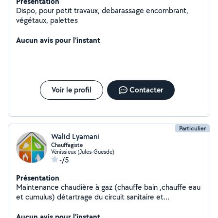
Présentation
Dispo, pour petit travaux, debarassage encombrant,
végétaux, palettes
Aucun avis pour l'instant
Voir le profil
Contacter
Particulier
Walid Lyamani
Chauffagiste
Vénissieux (Jules-Guesde)
-/5
Présentation
Maintenance chaudière à gaz (chauffe bain ,chauffe eau
et cumulus) détartrage du circuit sanitaire et
désembuage chauffage
Aucun avis pour l'instant