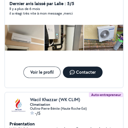
Chauffage - Borne de charge pour véhicule électrique -
Dernier avis laissé par Lalie : 5/5
Panneaux solaires Photovoltaïques Mots clés : Énergies
Il y a plus de 6 mois
il a réagi très vite à mon message ,merci
renouvelables ;électricité générale ; dépannage
électrique ; IRVE; Climatisation; électricien.
Voir le profil
Contacter
Auto-entrepreneur
Wacil Khazzar (WK CLIM)
Climatisation
Oullins-Pierre-Bénite (Haute Roche-Est)
-/5
Présentation