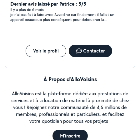
également assurer du bricolage , placard,électricité ,
Dernier avis laissé par Patrice : 5/5
plomberie ...
Il y a plus de 6 mois
je n'ai pas fait à faire avec Azzedine car finalement il fallait un
appareil beaucoup plus conséquent pour déboucher la
canalisation, mais il a été très réactif lors de nos échanges
Voir le profil
Contacter
À Propos d’AlloVoisins
AlloVoisins est la plateforme dédiée aux prestations de
services et à la location de matériel à proximité de chez
vous ! Rejoignez notre communauté de 4,5 millions de
membres, professionnels et particuliers, et facilitez
votre quotidien pour tous vos projets !
M'inscrire