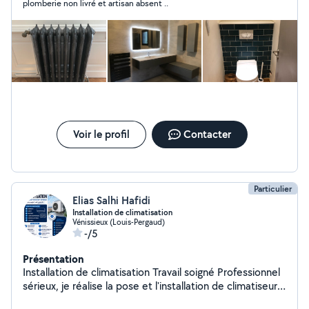
plomberie non livré et artisan absent ..
CANALISATION BOUCHEE ? INTERVENTION RAPIDE
PLOMBIER QUALIFIER ET AVEC DE NOMBREUSE ANNEE
D'EXPERIENCE *** INTERVENTION POUR TOUT TYPE
DE DEMANDE POUR PLOMBERIE/CHAUFFAGE TOUT
TYPE DE DEPANNAGE ET REPARATION DE FUITE -salle
de bain complète -remplacement wc -remplacement
vasque, lavabo -remplacement baignoire, douche -
remplacement évier -Remplacement tout type de
robinetterie -remplacement cumulus -remplacement de
chaudière -remplacement radiateur -Pose plancher
Voir le profil
Contacter
chauffant -désembouage réseau chauffage -création
d'une arrivée d'eau ou de chauffage -création eau froide
pour machine a laver ou lave vaisselle -Ect....
Particulier
Elias Salhi Hafidi
Installation de climatisation
Vénissieux (Louis-Pergaud)
-/5
Présentation
Installation de climatisation Travail soigné Professionnel
sérieux, je réalise la pose et l'installation de climatiseurs
chez les particuliers. Installation de climatisation