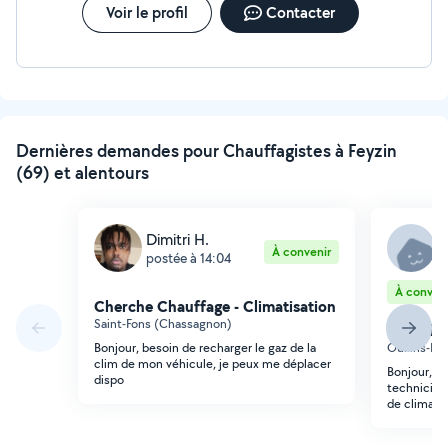
Voir le profil
Contacter
Dernières demandes pour Chauffagistes à Feyzin
(69) et alentours
Dimitri H.
S
À convenir
postée à 14:04
p
À conveni
Cherche Chauffage - Climatisation
Saint-Fons (Chassagnon)
Cherche 
Bonjour, besoin de recharger le gaz de la
Oullins-Pi
clim de mon véhicule, je peux me déplacer
Bonjour, je
dispo
technicien
de climati