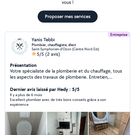
vous !
Proposer mes services
Entreprise
Yanis Tebbi
Plombier, chauffagiste, élect
Saint-Symphorien-d'Ozon (Centre Nord Est)
5/5
(2 avis)
Présentation
Votre spécialiste de la plomberie et du chauffage, tous
les aspects des travaux de plomberie. Entretien,
réparation, fuites et reprise. Notre expérience à votre
service.
Dernier avis laissé par Hedy : 5/5
Il y a plus de 6 mois
Excellent plombier avec de très bons conseils grâce a son
expérience