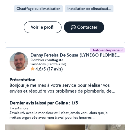
Chauffage ou climatisation
Installation de climatisation
Voir le profil
Contacter
Auto-entrepreneur
Danny Ferreira De Sousa (LYNEGO PLOMBERIE)
Plombier chauffagiste
Saint-Fons (Centre-Ville)
4,6/5
(17 avis)
Présentation
Bonjour je me mes à votre service pour réaliser vos
envies et résoudre vos problèmes de plomberie, de
chauffage, de ventilation dans toute la région lyonnaise.
Assurance décennale Les dépannages d'urgence sont
Dernier avis laissé par Celine : 1/5
effectués 24/24 et 7j/7. Avec 16 ans d'expérience dans
Il y a 4 mois
J’avais rdv avec le monsieur et il n’est jamais venu alors que je
le domaine, je suis très réactif , à l'écoute et
m’étais organisée avec mon travail pour les horaires …
consciencieux pour réaliser tous vos projets de
rénovation de salle de bain ou de construction neuve .