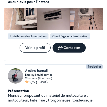
monosplit et multisplit, mise en place des unités
Aucun avis pour l'instant
intérieures et extérieures, perçage, passage des liaisons
et finitions soignées. Travail propre et de qualité
Respect des délais Conseils personnalisés devis gratuit
Installation de climatisation
Chauffage ou climatisation
Voir le profil
Contacter
Particulier
Azdine harnafi
Employé multi service
Vénissieux (Charreard)
5/5
(5 avis)
Présentation
Monsieur proposant du matériel de motoculture ,
motoculteur, taille haie , tronçonneuse, tondeuse, je
vous propose l' entretien d' espaces vert . Je peux