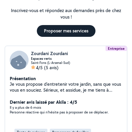
Inscrivez-vous et répondez aux demandes près de chez
vous !
Proposer mes services
Entreprise
Zourdani Zourdani
Espaces verts
Saint-Fons (L-Arsenal-Sud)
4/5
(5 avis)
Présentation
Je vous propose d'entretenir votre jardin, sans que vous
vous en souciez. Sérieux, et assidue, je me tiens à
disposition pour établir un devis en fonction de vos
besoins. - Tonte de votre pelouse - Taille de vos haies
Dernier avis laissé par Akila : 4/5
dans le respect des saisons - Entretien quotidien ou
Il y a plus de 6 mois
Personne réactive qui n’hésite pas à proposer de se déplacer.
ponctuel - Divers travaux de jardinage Désherbage,
débroussaillage - Plantations - Embellissement de vos
massifs - Remise en état d'un espace - Évacuation de
vos déchets