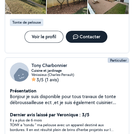
Tonte de pelouse
Voir le profil
Contacter
Particulier
Tony Charbonnier
Cuisine et jardinage
Vénissieux (Charles-Perrault)
3/5
(1 avis)
Présentation
Bonjour je suis disponible pour tous travaux de tonte
débroussailleuse ect ,et je suis également cuisinier
depuis 15 ans disponible pour vous préparer des plat à
domicile à l extérieur.
Dernier avis laissé par Veronique : 3/5
Il y a plus de 6 mois
TONY a "tondu " ma pelouse avec un appareil destiné aux
bordures. Il en est résulté plein de brins d'herbe projetés sur le