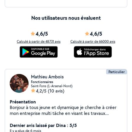
Nos utilisateurs nous évaluent
4,6/5
4,6/5
Calculé à partir de 48731 avis
Calculé à partir de 66000 avis
Particulier
Mathieu Ambois
Fonctionnaires
Saint-Fons (L-Arsenal-Nord)
4,2/5
(10 avis)
Présentation
Bonjour à tous jeune et dynamique je cherche à créer
mon entreprise multi tâche en visant les travaux
paysagistes , ayant des formations dans ce domaine
d'activité. mais pour cela il faut que je me crée un
Dernier avis laissé par Dina : 5/5
agenda avec des clients avec moi sa sera satisfait ou
Il y a plus de 6 mois