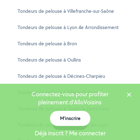
Tondeurs de pelouse à Villefranche-sur-Saône
Tondeurs de pelouse à Lyon 4e Arrondissement
Tondeurs de pelouse à Bron
Tondeurs de pelouse à Oullins
Tondeurs de pelouse à Décines-Charpieu
Tondeurs de pelouse à Rillieux-la-Pape
Connectez-vous pour profiter
pleinement d'AlloVoisins
Tondeurs de pelouse à Tassin-la-Demi-Lune
M'inscrire
Carte
Tondeurs de pelouse à Sainte-Foy-lès-Lyon
Déjà inscrit ? Me connecter