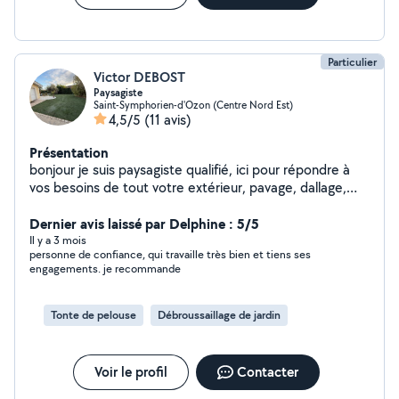
Particulier
Victor DEBOST
Paysagiste
Saint-Symphorien-d'Ozon (Centre Nord Est)
4,5/5
(11 avis)
Présentation
bonjour je suis paysagiste qualifié, ici pour répondre à
vos besoins de tout votre extérieur, pavage, dallage,
maçonnerie, piscine, terrasse, clôture et brise vue,
cour/allé et encore beaucoup de chose. Je fait aussi
Dernier avis laissé par Delphine : 5/5
tout ce qui est entretien de votre jardin, tonte ,taille,
Il y a 3 mois
personne de confiance, qui travaille très bien et tiens ses
ramassage de feuilles ,désherbage, élagage, abattage.
engagements. je recommande
Je serais ravi de vous aider dans votre conception de
jardin et d'embellir votre extérieur.
Tonte de pelouse
Débroussaillage de jardin
Voir le profil
Contacter