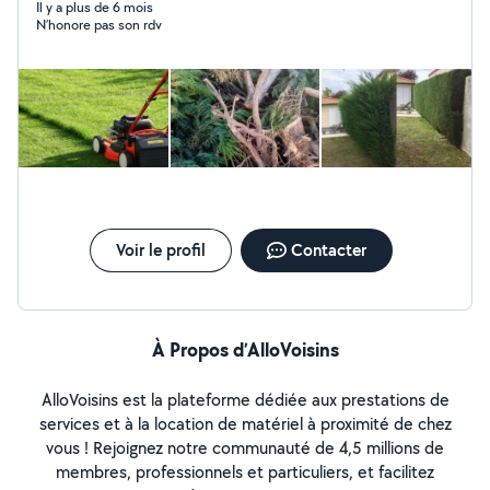
rénovation de bandeau et planche de rive etc... Travail
Il y a plus de 6 mois
N’honore pas son rdv
propre et soigné. Devis gratuit.
Voir le profil
Contacter
À Propos d’AlloVoisins
AlloVoisins est la plateforme dédiée aux prestations de
services et à la location de matériel à proximité de chez
vous ! Rejoignez notre communauté de 4,5 millions de
membres, professionnels et particuliers, et facilitez