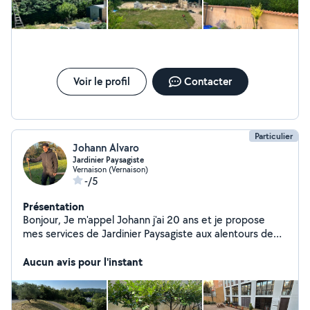
Voir le profil
Contacter
Particulier
Johann Alvaro
Jardinier Paysagiste
Vernaison (Vernaison)
-/5
Présentation
Bonjour, Je m'appel Johann j'ai 20 ans et je propose
mes services de Jardinier Paysagiste aux alentours de
Lyon. N'hésitez pas à me contacter en privé.
Cordialement.
Aucun avis pour l'instant