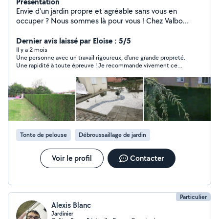
Présentation
Envie d'un jardin propre et agréable sans vous en
occuper ? Nous sommes là pour vous ! Chez Valbo
Paysage, nous réalisons l'entretien de vos extérieurs
avec sérieux et bonne humeur : tonte, taille de haies,
Dernier avis laissé par Eloise : 5/5
débroussaillage, désherbage, plantations, remise en
Il y a 2 mois
Une personne avec un travail rigoureux, d'une grande propreté.
état, home-sitting et bien plus encore. Nous accordons
Une rapidité à toute épreuve ! Je recommande vivement ce
une grande importance à la qualité du travail, à la
professionnel, vous pouvez être sûr qu'il fera de votre extérieur
ponctualité et à la satisfaction de nos clients.
un vrai havre de paix. Pour ma part il sera mon paysagiste attitré
Intervention dans le bassin lyonnais et les alentours.
annuelle! Merci encore pour votre travail !
Devis gratuit.
Tonte de pelouse
Débroussaillage de jardin
Voir le profil
Contacter
Particulier
Alexis Blanc
Jardinier