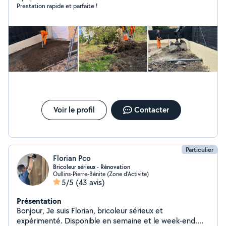
Prestation rapide et parfaite !
refait et toujours dans la bonne humeur
Voir le profil
Contacter
Particulier
Florian Pco
Bricoleur sérieux - Rénovation
Oullins-Pierre-Bénite (Zone d'Activite)
5/5
(43 avis)
Présentation
Bonjour, Je suis Florian, bricoleur sérieux et
expérimenté. Disponible en semaine et le week-end.