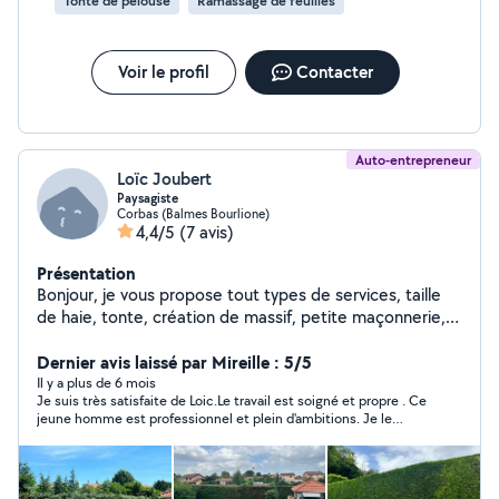
Tonte de pelouse
Ramassage de feuilles
Voir le profil
Contacter
Auto-entrepreneur
Loïc Joubert
Paysagiste
Corbas (Balmes Bourlione)
4,4/5
(7 avis)
Présentation
Bonjour, je vous propose tout types de services, taille
de haie, tonte, création de massif, petite maçonnerie,
élagage, plantations et gazon (synthétique ou pelouse)
merci
Dernier avis laissé par Mireille : 5/5
Il y a plus de 6 mois
Je suis très satisfaite de Loic.Le travail est soigné et propre . Ce
jeune homme est professionnel et plein d'ambitions. Je le
recommande vraiment.