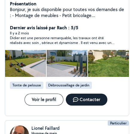
Présentation
Bonjour, je suis disponible pour toutes vos demandes de
: - Montage de meubles - Petit bricolage
intérieur/extérieur - Jardinage - Tonte de pelouse - Taille
de haie et arbustes - Peinture - Toutes manutentions
Dernier avis laissé par Rach : 5/5
Flexible , arrangeant et très sociable , je me ferais un
Il y a 2 mois
Didier est une personne remarquable, les travaux ont été
plaisir de vous rendre service .
réalisés avec soin , sérieux et dynamisme . Il est venu avec un
collègue qui était dans le même état d’esprit . Un beau duo 😁.
Ils ont réalisés l’ensemble des travaux demandés et ont même
accepté d’en faire plus . Un grand merci à eux , vous pouvez y
aller les yeux fermés, je referai appel à Didier 🙏
Tonte de pelouse
Débroussaillage de jardin
Voir le profil
Contacter
Particulier
Lionel Faillard
Homme de main