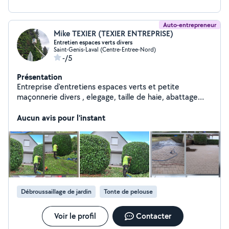
Auto-entrepreneur
Mike TEXIER (TEXIER ENTREPRISE)
Entretien espaces verts divers
Saint-Genis-Laval (Centre-Entree-Nord)
-/5
Présentation
Entreprise d'entretiens espaces verts et petite
maçonnerie divers , elegage, taille de haie, abattage
d'arbres, nettoyage de dallage, nettoyage de façade,
petit travaux extérieure maçonnerie divers, pose de
Aucun avis pour l'instant
clôture, débroussaillage, entretiens espaces verts,
plantations divers...
Débroussaillage de jardin
Tonte de pelouse
Voir le profil
Contacter