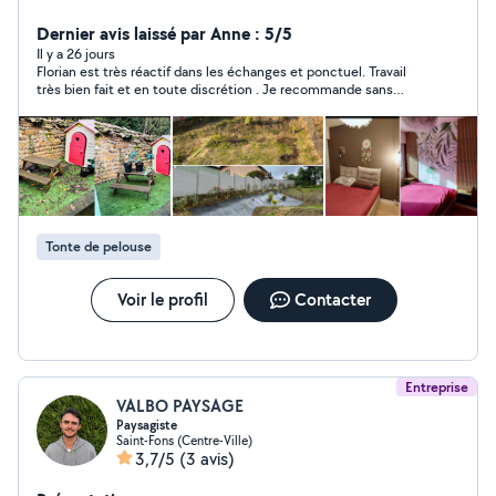
Suite à plusieurs rénovations complètes dans mon
appartement ainsi qu'à de nombreux travaux réalisés
Dernier avis laissé par Anne : 5/5
pour des amis, je mets aujourd'hui mon expérience à
Il y a 26 jours
Florian est très réactif dans les échanges et ponctuel. Travail
votre service. Prestations proposées : -
très bien fait et en toute discrétion . Je recommande sans
Montage/démontage de meubles et cuisines (IKEA,
aucune hésitation.
Conforama, etc.) - Travaux de bricolage et rénovation -
Peinture, finitions et petites réparations - Fixations
murales (étagères, TV, cadres) Travail soigné, sérieux et
respect des délais. Réalisations visibles dans les photos
de mon profil. N'hésitez pas à me contacter pour
discuter de votre projet. À très bientôt. :)
Tonte de pelouse
Voir le profil
Contacter
Entreprise
VALBO PAYSAGE
Paysagiste
Saint-Fons (Centre-Ville)
3,7/5
(3 avis)