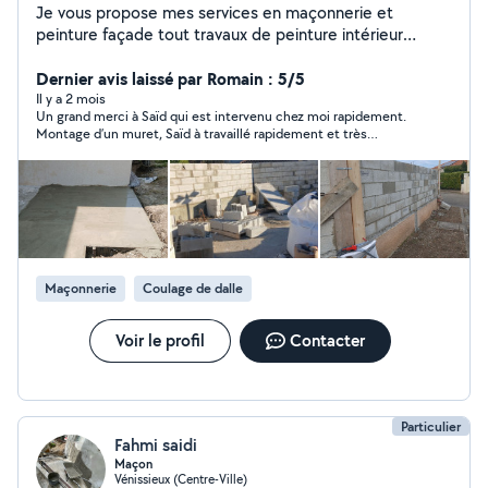
Je vous propose mes services en maçonnerie et
peinture façade tout travaux de peinture intérieur
extérieur.....
Dernier avis laissé par Romain : 5/5
Il y a 2 mois
Un grand merci à Saïd qui est intervenu chez moi rapidement.
Montage d’un muret, Saïd à travaillé rapidement et très
proprement! Je recommande et ferais de nouveau appel à lui
Maçonnerie
Coulage de dalle
Voir le profil
Contacter
Particulier
Fahmi saidi
Maçon
Vénissieux (Centre-Ville)