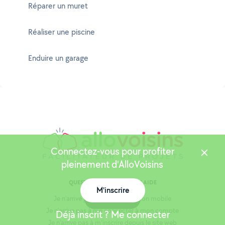
Réparer un muret
Réaliser une piscine
Enduire un garage
Connectez-vous pour profiter
pleinement d'AlloVoisins
QUESTIONS FRÉQUENTES / AIDE
M'inscrire
Carte
Je n'arrive pas à faire vérifier mon mobile
Je n'arrive pas à me connecter à mon compte
Déjà inscrit ? Me connecter
Je n'arrive pas à m'inscrire depuis le site web