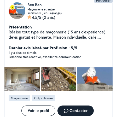
Particulier
Ben Ben
Maçonnerie et autre.
Vénissieux (Leo-Lagrange)
4,5/5
(2 avis)
Présentation
Réalise tout type de maçonnerie (15 ans d'expérience),
devis gratuit et honnête. Maison individuelle, dalle,
terrasse Démolition, enduit, peinture, ponçage,crepi
Joignable directement car je ne pas répondre sur le site
Dernier avis laissé par Profusion : 5/5
merci. 07c88c56c38c72
Il y a plus de 6 mois
Personne très réactive, excellente communication
Maçonnerie
Crépi de mur
Voir le profil
Contacter