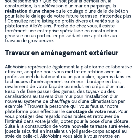
soubassements ? Que ce soit pour la démolition, la
construction, la surélévation d’un mur en parpaings, la
réalisation d’une chape
ou le coulage d’une dalle de béton
pour faire le dallage de votre future terrasse, n’attendez plus
! Consultez notre listing de profils divers et variés sur la
plateforme AlloVoisins. Proche de chez vous, il existe
forcément une entreprise spécialisée en construction
générale ou un particulier possédant une aptitude aux
travaux de gros-oeuvre.
Travaux en aménagement extérieur
AlloVoisins représente également la plateforme collaborative
efficace, adaptée pour vous mettre en relation avec un
professionnel du bâtiment ou un particulier, aguerris dans les
techniques d’aménagement extérieur : bardage en bois,
ravalement de votre façade ou enduit en crépis d’un mur.
Besoin de faire passer des gaines, des tuyaux ou des
canalisations au travers d’un mur pour l’installation d’un
nouveau système de chauffage ou d’une climatisation par
exemple ? Trouvez la personne qu’il vous faut sur notre
carottage de votre mur
plateforme pour effectuer le
. Pour
vous protéger des regards indésirables et retrouver de
l’intimité dans votre jardin, optez pour la pose d’une clôture.
Suite à la construction de votre nouvelle terrasse surélevée,
jouez la sécurité en installant un joli garde-corps adapté au
style de celle-ci. AlloVoisins vous aide à vous mettre en