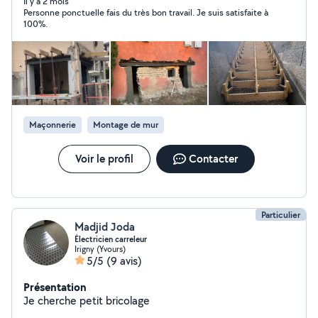
Il y a 2 mois
Personne ponctuelle fais du très bon travail. Je suis satisfaite à
100%.
Maçonnerie
Montage de mur
Voir le profil
Contacter
Particulier
Madjid Joda
Électricien carreleur
Irigny (Yvours)
5/5
(9 avis)
Présentation
Je cherche petit bricolage