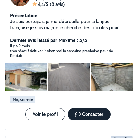
4,4/5
(8 avis)
Présentation
Je suis portugais je me débrouille pour la langue
française je suis maçon je cherche des bricoles pour
occuper mes samedi est arrondie mes fins de mois je
Dernier avis laissé par Maxime : 5/5
peu faire toute sorte de bricoles. merci
Il y a 2 mois
très réactif doit venir chez moi la semaine prochaine pour de
l’enduit
Maçonnerie
Voir le profil
Contacter