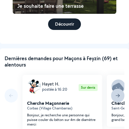
Je souhaite faire une terrasse
Découvrir
Dernières demandes pour Maçons à Feyzin (69) et
alentours
Hayet H.
Y
Sur devis
postée à 16:20
p
Cherche Maçonnerie
Cherche
Corbas (Village Chambarras)
Saint-Geni
Bonjour, je recherche une personne qui
Bonjour, j'a
puisse couler du béton sur 4m de diamètre
grand balco
merci