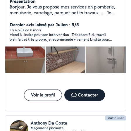
Présentation
Bonjour, Je vous propose mes services en plomberie,
menuiserie, carrelage, parquet petits travaux ..... Je
travail depuis des années en ce domaine et je connais
bien ce travail, je travail à plein temps, alors je fais ça en
Dernier avis laissé par Julien : 5/5
temps libre l'après-midi et le week-end. Personne
Il y a plus de 6 mois
Merci à Lindita pour son intervention . Très réactif, du travail
sérieuse et a qui on peut faire confiance. contactez moi
bien fait et très propre. je recommande vivement Lindita pour
pour plus d'informations. CORDIALEMENT
le sérieux et le soin qu'il apporte à son travail.
Voir le profil
Contacter
Particulier
Anthony Da Costa
Maçonnerie pisciniste