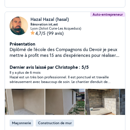
Auto-entrepreneur
Hazal Hazal (hasal)
Rénovation int,ext
Lyon (Joliot Curie-Les Acqueducs)
4,7/5
(99 avis)
Présentation
Diplômé de l'école des Compagnons du Devoir je peux
mettre à profit mes 15 ans d'expériences pour réaliser
vos travaux de placo, carrelage, parquet et peinture
intérieure et extérieure. N'hésitez pas à me contacter
Dernier avis laissé par Christophe : 5/5
pour toute vos renovations email ou mon tel
Il y a plus de 6 mois
Hazal est un très bon professionnel. Il est ponctuel et travaille
sérieusement avec beaucoup de soin. Le chantier d'enduit de
façade a été parfaitement réalisé. Je recommande !
Maçonnerie
Construction de mur