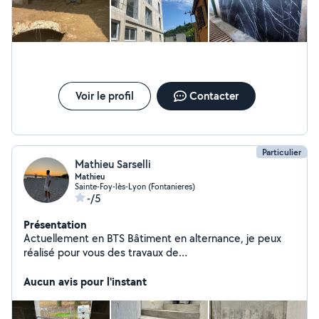
nos soins , malheureusement cette personne n’est pas
sérieuse à ce jour je n’ai pas eu de message d’excuse ou
d’empêchement professionnel ou non et je n’en veux plus.
Merci pour votre sérieux.
Voir le profil
Contacter
Particulier
Mathieu Sarselli
Mathieu
Sainte-Foy-lès-Lyon (Fontanieres)
-/5
Présentation
Actuellement en BTS Bâtiment en alternance, je peux
réalisé pour vous des travaux de
maçonnerie/rénovation! N'hésitez pas à me contacter !
Aucun avis pour l'instant