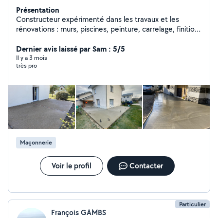
Présentation
Constructeur expérimenté dans les travaux et les
rénovations : murs, piscines, peinture, carrelage, finitions
et services généraux de construction. Travail rapide,
propre et de qualité. Devis gratuit et prix abordables. »
Dernier avis laissé par Sam : 5/5
Il y a 3 mois
très pro
Maçonnerie
Voir le profil
Contacter
Particulier
François GAMBS