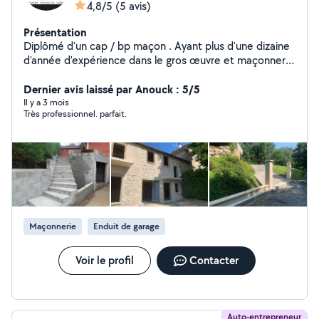
4,8/5
(5 avis)
Présentation
Diplômé d'un cap / bp maçon . Ayant plus d'une dizaine
d'année d'expérience dans le gros œuvre et maçonnerie
traditionnelle je répondrais avec rigueur à tout vos
Dernier avis laissé par Anouck : 5/5
projets. 06-18-91-14-70
Il y a 3 mois
Très professionnel. parfait.
Maçonnerie
Enduit de garage
Voir le profil
Contacter
Auto-entrepreneur