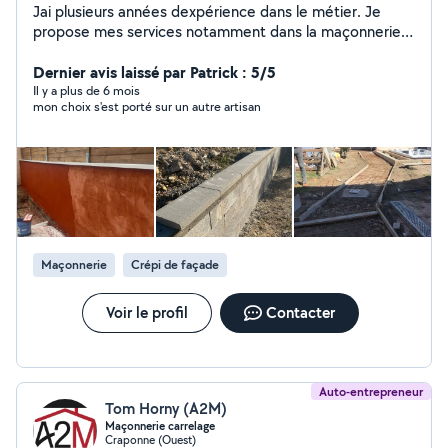
Jai plusieurs années dexpérience dans le métier. Je
propose mes services notamment dans la maçonnerie,
la pose de carrelage, la plomberie, lélectricité, la pose
de placo, etc.
Dernier avis laissé par Patrick : 5/5
Il y a plus de 6 mois
mon choix s'est porté sur un autre artisan
Maçonnerie
Crépi de façade
Voir le profil
Contacter
Auto-entrepreneur
Tom Horny (A2M)
Maçonnerie carrelage
Craponne (Ouest)