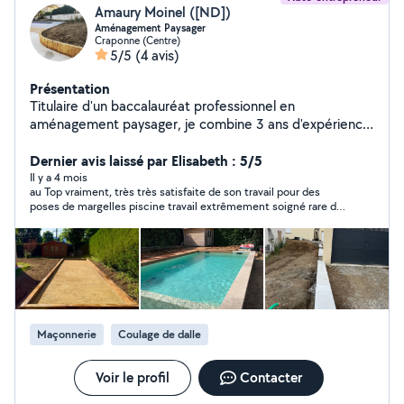
Amaury Moinel ([ND])
Aménagement Paysager
Craponne (Centre)
5/5
(4 avis)
Présentation
Titulaire d'un baccalauréat professionnel en
aménagement paysager, je combine 3 ans d'expérience
en entretien et création de jardins puis 4 ans
d'expérience au sein d'une entreprise de pisiciniste tout
Dernier avis laissé par Elisabeth : 5/5
en réalisant l'intégralité des aménagements extérieurs.
Il y a 4 mois
au Top vraiment, très très satisfaite de son travail pour des
Mon objectif : offrir des solutions sur mesure qui
poses de margelles piscine travail extrêmement soigné rare de
subliment vos espaces extérieurs, en alliant esthétisme,
nos jours, personne sérieuse et serviable je le rappellerai sans
fonctionnalité et durabilité. Chaque projet est une
hésiter.
opportunité de transformer votre jardin en un lieu
unique et agréable à vivre.
Maçonnerie
Coulage de dalle
Voir le profil
Contacter