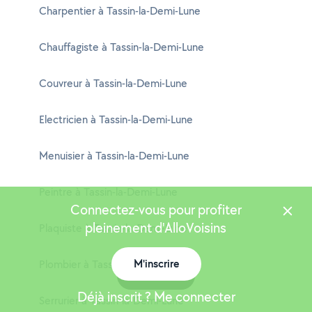
Charpentier à Tassin-la-Demi-Lune
Chauffagiste à Tassin-la-Demi-Lune
Couvreur à Tassin-la-Demi-Lune
Electricien à Tassin-la-Demi-Lune
Menuisier à Tassin-la-Demi-Lune
Peintre à Tassin-la-Demi-Lune
Connectez-vous pour profiter
pleinement d'AlloVoisins
Plaquiste à Tassin-la-Demi-Lune
M'inscrire
Plombier à Tassin-la-Demi-Lune
Carte
Déjà inscrit ? Me connecter
Serrurier à Tassin-la-Demi-Lune