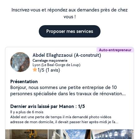
Inscrivez-vous et répondez aux demandes près de chez
vous !
Proposer mes services
Auto-entrepreneur
Abdel Ellaghzzaoui (A-construit)
Carrelage maçonnerie
Lyon (Le Beal-Gorge de Loup)
1/5
(1 avis)
Présentation
Bonjour, nous sommes une petite entreprise de 10
personnes spécialisée dans les travaux de rénovation
générale du bâtiment. Nous intervenons dans toute la
région Rhône-Alpes Auvergne. Je suis là pour vous
Dernier avis laissé par Manon : 1/5
renseigner sur vos futurs travaux. Cordialement
Il y a plus de 6 mois
Abdel est une perte de temps il m’a demandé photo vidéos
adresse de mon domicile, il devait passer hier après-midi je l’ai
attendu jusqu’à 14h après quoi nous avons commencer notre
muret seul alors qu’on avait convenu ses prestations à ses prix
c’est à dire 40€/h avec tout le matériel mis à disposition par