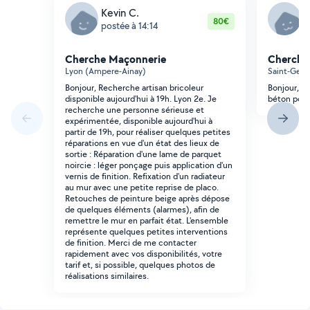
Kevin C.
Z
80€
postée à 14:14
p
Cherche Maçonnerie
Cherche
Lyon (Ampere-Ainay)
Saint-Genis
Bonjour, Recherche artisan bricoleur
Bonjour, je
disponible aujourd'hui à 19h. Lyon 2e. Je
béton pour 
recherche une personne sérieuse et
expérimentée, disponible aujourd'hui à
partir de 19h, pour réaliser quelques petites
réparations en vue d'un état des lieux de
sortie : Réparation d'une lame de parquet
noircie : léger ponçage puis application d'un
vernis de finition. Refixation d'un radiateur
au mur avec une petite reprise de placo.
Retouches de peinture beige après dépose
de quelques éléments (alarmes), afin de
remettre le mur en parfait état. L'ensemble
représente quelques petites interventions
de finition. Merci de me contacter
rapidement avec vos disponibilités, votre
tarif et, si possible, quelques photos de
réalisations similaires.