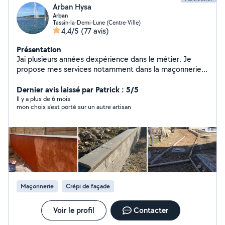
Arban Hysa
Arban
Tassin-la-Demi-Lune (Centre-Ville)
4,4/5
(77 avis)
Présentation
Jai plusieurs années dexpérience dans le métier. Je
propose mes services notamment dans la maçonnerie,
la pose de carrelage, la plomberie, lélectricité, la pose
de placo, etc.
Dernier avis laissé par Patrick : 5/5
Il y a plus de 6 mois
mon choix s'est porté sur un autre artisan
Maçonnerie
Crépi de façade
Voir le profil
Contacter