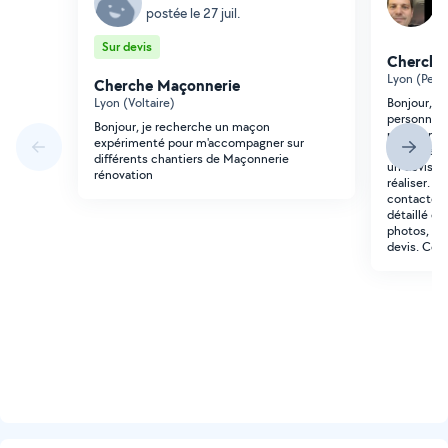
postée le 27 juil.
p
Sur devis
Cherche
Lyon (Petit
Cherche Maçonnerie
Lyon (Voltaire)
Bonjour, J
personne qu
Bonjour, je recherche un maçon
petits tra
expérimenté pour m'accompagner sur
route de V
différents chantiers de Maçonnerie
un devis su
rénovation
réaliser. S
contacter. 
détaillé d
photos, afi
devis. Cor