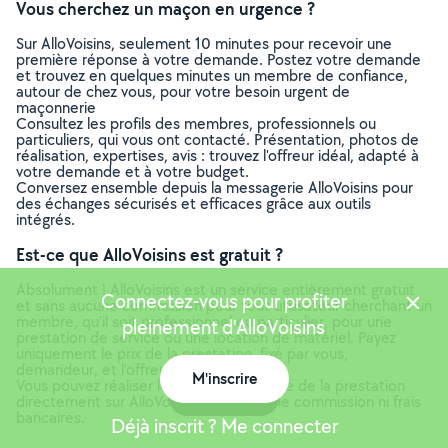
Vous cherchez un maçon en urgence ?
Sur AlloVoisins, seulement 10 minutes pour recevoir une
première réponse à votre demande. Postez votre demande
et trouvez en quelques minutes un membre de confiance,
autour de chez vous, pour votre besoin urgent de
maçonnerie
Consultez les profils des membres, professionnels ou
particuliers, qui vous ont contacté. Présentation, photos de
réalisation, expertises, avis : trouvez l'offreur idéal, adapté à
votre demande et à votre budget.
Conversez ensemble depuis la messagerie AlloVoisins pour
des échanges sécurisés et efficaces grâce aux outils
intégrés.
Est-ce que AlloVoisins est gratuit ?
Absolument ! AlloVoisins est un service entièrement gratuit
Connectez-vous pour profiter
et sans aucune commission pour tout utilisateur cherchant un
membre, qu’il soit professionnel ou particulier, pour une
pleinement d'AlloVoisins
prestation de service ou une location de matériel. Payez
uniquement le prix de la prestation, fixé par vous,
demandeur, et l’offreur.
M'inscrire
Vous pouvez réaliser le paiement en ligne de la prestation
Carte
directement sur AlloVoisins, sans aucune commission ni frais
bancaires.
Déjà inscrit ? Me connecter