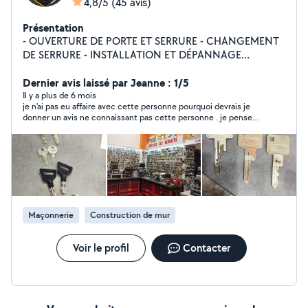
4,8/5
(45 avis)
Présentation
- OUVERTURE DE PORTE ET SERRURE - CHANGEMENT
DE SERRURE - INSTALLATION ET DÉPANNAGE
SERRURERIE TOUTES MARQUES - INSTALLATION
COFFRE FORT, SERRURE DE GARAGE, SERRURE BLINDÉ
Dernier avis laissé par Jeanne : 1/5
OU POIGNÉ BLINDÉ+ PROTECTION SERRURE - CLÉS DE
Il y a plus de 6 mois
je n'ai pas eu affaire avec cette personne pourquoi devrais je
VOITURE À DOMICILE ET PERTE TOTAL - COPIE DE
donner un avis ne connaissant pas cette personne . je pense
TOUTE CLÉS BREVETÉ OU SIMPLE - COPIE DE BADGE
que cette personne travail trés bien mais j'avais déjà en
ET BIP - PLAQUE D'IMMATRICULATION ET POSE
contact choisi une autre personne Jeanne
Maçonnerie
Construction de mur
Voir le profil
Contacter