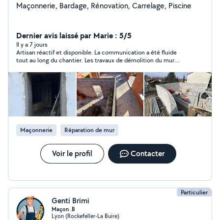
Maçonnerie, Bardage, Rénovation, Carrelage, Piscine
Dernier avis laissé par Marie : 5/5
Il y a 7 jours
Artisan réactif et disponible. La communication a été fluide
tout au long du chantier. Les travaux de démolition du mur
porteur et de pose des poutres métalliques ont été réalisés
conformément à ce qui était prévu. Merci pour le travail réalisé.
Maçonnerie
Réparation de mur
Voir le profil
Contacter
Particulier
Genti Brimi
Maçon .B
Lyon (Rockefeller-La Buire)