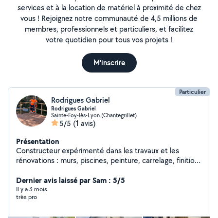
services et à la location de matériel à proximité de chez
vous ! Rejoignez notre communauté de 4,5 millions de
membres, professionnels et particuliers, et facilitez
votre quotidien pour tous vos projets !
M'inscrire
Particulier
Rodrigues Gabriel
Rodrigues Gabriel
Sainte-Foy-lès-Lyon (Chantegrillet)
5/5
(1 avis)
Présentation
Constructeur expérimenté dans les travaux et les
rénovations : murs, piscines, peinture, carrelage, finitions
et services généraux de construction. Travail rapide,
propre et de qualité. Devis gratuit et prix abordables. »
Dernier avis laissé par Sam : 5/5
Il y a 3 mois
très pro