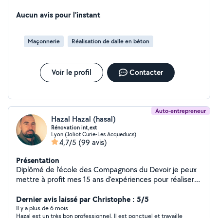
Aucun avis pour l'instant
Maçonnerie
Réalisation de dalle en béton
Voir le profil
Contacter
Auto-entrepreneur
Hazal Hazal (hasal)
Rénovation int,ext
Lyon (Joliot Curie-Les Acqueducs)
4,7/5
(99 avis)
Présentation
Diplômé de l'école des Compagnons du Devoir je peux
mettre à profit mes 15 ans d'expériences pour réaliser
vos travaux de placo, carrelage, parquet et peinture
intérieure et extérieure. N'hésitez pas à me contacter
Dernier avis laissé par Christophe : 5/5
pour toute vos renovations email ou mon tel
Il y a plus de 6 mois
Hazal est un très bon professionnel. Il est ponctuel et travaille