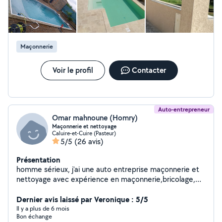
Maçonnerie
Voir le profil
Contacter
Auto-entrepreneur
Omar mahnoune (Homry)
Maçonnerie et nettoyage
Caluire-et-Cuire (Pasteur)
5/5
(26 avis)
Présentation
homme sérieux, j'ai une auto entreprise maçonnerie et
nettoyage avec expérience en maçonnerie,bricolage,
peinture et rénovation ainsi qu petits bricolages je vous
propose mes prestations dans l'agglomération lyonnaise
Dernier avis laissé par Veronique : 5/5
n'hésitez pas à me contacter
Il y a plus de 6 mois
Bon échange