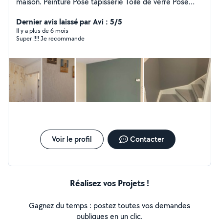
maison. Peinture Pose tapisserie Toile de verre Pose
d'enduit Devis gratuit disponible même le week-end
n'hésitez pas à me contacter travail parfait et propre
Dernier avis laissé par Avi : 5/5
merci Mr Mansour Seddik
Il y a plus de 6 mois
Super !!!! Je recommande
Voir le profil
Contacter
Réalisez vos Projets !
Gagnez du temps : postez toutes vos demandes
publiques en un clic.