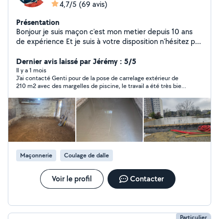
4,7/5
(69 avis)
Présentation
Bonjour je suis maçon c'est mon metier depuis 10 ans
de expérience Et je suis à votre disposition n'hésitez pas
à me contacter je suis de Lyon et je peux me déplacer
les environs aussi Des petits bricolage Carrelage
Dernier avis laissé par Jérémy : 5/5
Peinture Montage et démontage.... ect
Il y a 1 mois
J’ai contacté Genti pour de la pose de carrelage extérieur de
210 m2 avec des margelles de piscine, le travail a été très bien
fait malgré la canicule, très propre et très soigné. Je
recommande Genti qui est de très bons conseils et qui est
très professionnel.
Maçonnerie
Coulage de dalle
Voir le profil
Contacter
Particulier