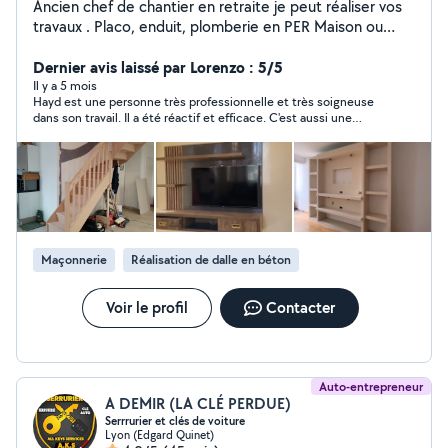
Ancien chef de chantier en retraite je peut réaliser vos
travaux . Placo, enduit, plomberie en PER Maison ou
appartement complet ou partiellement, peinture,
carrelage, parquet, tout type de menuiserie, tout type
Dernier avis laissé par Lorenzo : 5/5
de maçonnerie, pose tout type cuisine équipée ou
Il y a 5 mois
Hayd est une personne très professionnelle et très soigneuse
éléments séparément, Etc. Ne me contactez pas pour
dans son travail. Il a été réactif et efficace. C'est aussi une
l'électricité merci à tous
personne fort sympathique. J'ai été satisfait du travail effectué
Maçonnerie
Réalisation de dalle en béton
Voir le profil
Contacter
Auto-entrepreneur
A DEMIR (LA CLÉ PERDUE)
Serrrurier et clés de voiture
Lyon (Edgard Quinet)