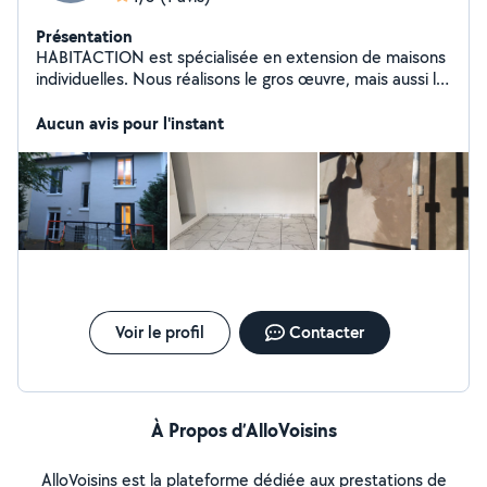
Présentation
HABITACTION est spécialisée en extension de maisons
individuelles. Nous réalisons le gros œuvre, mais aussi le
second œuvre, jusqu'aux finitions, ce qui permet de
vous proposer une prestation "clés en mains" - Nous
Aucun avis pour l'instant
avons donc le savoir faire nécessaire pour vos projets
de maçonnerie, charpente / couverture, ravalement de
façade ainsi que travaux d'intérieur
Voir le profil
Contacter
À Propos d’AlloVoisins
AlloVoisins est la plateforme dédiée aux prestations de