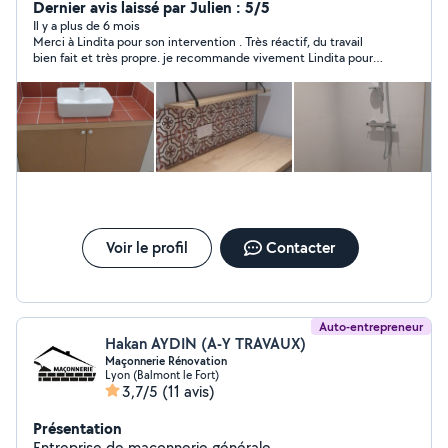
bien ce travail, je travail à plein temps, alors je fais ça en
Dernier avis laissé par Julien : 5/5
temps libre l'après-midi et le week-end. Personne
Il y a plus de 6 mois
Merci à Lindita pour son intervention . Très réactif, du travail
sérieuse et a qui on peut faire confiance. contactez moi
bien fait et très propre. je recommande vivement Lindita pour
pour plus d'informations. CORDIALEMENT
le sérieux et le soin qu'il apporte à son travail.
Voir le profil
Contacter
Auto-entrepreneur
Hakan AYDIN (A-Y TRAVAUX)
Maçonnerie Rénovation
Lyon (Balmont le Fort)
3,7/5
(11 avis)
Présentation
Entreprise de maçonnerie générale