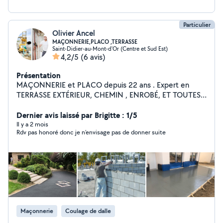
Particulier
Olivier Ancel
MAÇONNERIE,PLACO ,TERRASSE
Saint-Didier-au-Mont-d'Or (Centre et Sud Est)
4,2/5
(6 avis)
Présentation
MAÇONNERIE et PLACO depuis 22 ans . Expert en
TERRASSE EXTÉRIEUR, CHEMIN , ENROBÉ, ET TOUTES
MAÇONNERIE. Je fais ( intérieur ) : RENOVATION
COMPLÈTE , (j'ai un électricien et un plombier qui me
Dernier avis laissé par Brigitte : 1/5
suivent si besoin ) , ou ( extérieur) : Chemin d'accès ,
Il y a 2 mois
Rdv pas honoré donc je n’envisage pas de donner suite
ENROBÉ, TERRASSE BÉTON , mur , piliers . Ect ..
Maçonnerie
Coulage de dalle