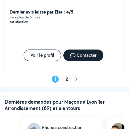
Dernier avis laissé par Elsa : 4/5
Il y a plus de 6 mois
satisfaction
Voir le profil
Contacter
1
2
Page
suivante
Dernières demandes pour Maçons à Lyon 1er
Arrondissement (69) et alentours
Rhonea construction
F