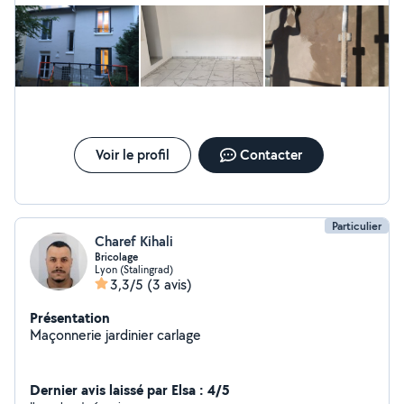
de maçonnerie, charpente / couverture, ravalement de
façade ainsi que travaux d'intérieur
Voir le profil
Contacter
Particulier
Charef Kihali
Bricolage
Lyon (Stalingrad)
3,3/5
(3 avis)
Présentation
Maçonnerie jardinier carlage
Dernier avis laissé par Elsa : 4/5