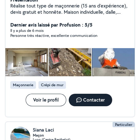
Réalise tout type de maçonnerie (15 ans d'expérience),
devis gratuit et honnête. Maison individuelle, dalle,
terrasse Démolition, enduit, peinture, ponçage,crepi
Joignable directement car je ne pas répondre sur le site
Dernier avis laissé par Profusion : 5/5
merci. 07c88c56c38c72
Il y a plus de 6 mois
Personne très réactive, excellente communication
Maçonnerie
Crépi de mur
Voir le profil
Contacter
Particulier
Siana Laci
Maçon
Lyon (Centre Berthelot)