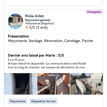
Entreprise
Noka Aiden
Maçonnerie generale
Villeurbanne (Reguillon)
5/5
(3 avis)
Présentation
Maçonnerie, Bardage, Rénovation, Carrelage, Piscine
Dernier avis laissé par Marie : 5/5
Il y a 10 jours
Artisan réactif et disponible. La communication a été fluide
tout au long du chantier. Les travaux de démolition du mur
porteur et de pose des poutres métalliques ont été réalisés
conformément à ce qui était prévu. Merci pour le travail réalisé.
Maçonnerie
Réparation de mur