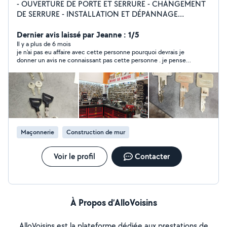
- OUVERTURE DE PORTE ET SERRURE - CHANGEMENT
DE SERRURE - INSTALLATION ET DÉPANNAGE
SERRURERIE TOUTES MARQUES - INSTALLATION
COFFRE FORT, SERRURE DE GARAGE, SERRURE BLINDÉ
Dernier avis laissé par Jeanne : 1/5
OU POIGNÉ BLINDÉ+ PROTECTION SERRURE - CLÉS DE
Il y a plus de 6 mois
je n'ai pas eu affaire avec cette personne pourquoi devrais je
VOITURE À DOMICILE ET PERTE TOTAL - COPIE DE
donner un avis ne connaissant pas cette personne . je pense
TOUTE CLÉS BREVETÉ OU SIMPLE - COPIE DE BADGE
que cette personne travail trés bien mais j'avais déjà en
ET BIP - PLAQUE D'IMMATRICULATION ET POSE
contact choisi une autre personne Jeanne
Maçonnerie
Construction de mur
Voir le profil
Contacter
À Propos d’AlloVoisins
AlloVoisins est la plateforme dédiée aux prestations de