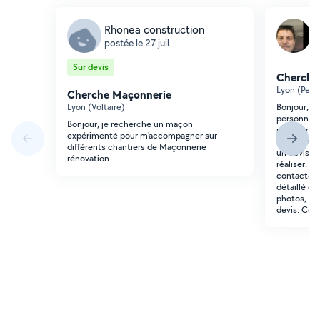
Rhonea construction
F
postée le 27 juil.
p
Sur devis
Cherche
Lyon (Petit
Cherche Maçonnerie
Lyon (Voltaire)
Bonjour, J
personne qu
Bonjour, je recherche un maçon
petits tra
expérimenté pour m'accompagner sur
route de V
différents chantiers de Maçonnerie
un devis su
rénovation
réaliser. S
contacter. 
détaillé d
photos, afi
devis. Cor