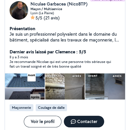
Niculae Garbacea (NicoBTP)
Maçon / Multiservice
Lyon (La Plaine)
5/5
(21 avis)
Présentation
Je suis un professionnel polyvalent dans le domaine du
bâtiment, spécialisé dans les travaux de maçonnerie, les
petites réparations, la charpenterie, la démolition et
encore plus. Fort de plus de 20 ans d'expérience, quel
Dernier avis laissé par Clemence : 5/5
que soit votre besoin dans le domaine du bâtiment, je
Il y a 3 mois
Je recommande Nicolae qui est une personne très sérieuse qui
suis là pour vous aider.
fait un travail soigné et de très bonne qualité
Maçonnerie
Coulage de dalle
Voir le profil
Contacter