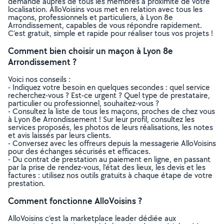
demande auprès de tous les membres à proximité de votre
localisation. AlloVoisins vous met en relation avec tous les
maçons, professionnels et particuliers, à Lyon 8e
Arrondissement, capables de vous répondre rapidement.
C’est gratuit, simple et rapide pour réaliser tous vos projets !
Comment bien choisir un maçon à Lyon 8e
Arrondissement ?
Voici nos conseils :
- Indiquez votre besoin en quelques secondes : quel service
recherchez-vous ? Est-ce urgent ? Quel type de prestataire,
particulier ou professionnel, souhaitez-vous ?
- Consultez la liste de tous les maçons, proches de chez vous
à Lyon 8e Arrondissement ! Sur leur profil, consultez les
services proposés, les photos de leurs réalisations, les notes
et avis laissés par leurs clients.
- Conversez avec les offreurs depuis la messagerie AlloVoisins
pour des échanges sécurisés et efficaces.
- Du contrat de prestation au paiement en ligne, en passant
par la prise de rendez-vous, l’état des lieux, les devis et les
factures : utilisez nos outils gratuits à chaque étape de votre
prestation.
Comment fonctionne AlloVoisins ?
AlloVoisins c’est la marketplace leader dédiée aux