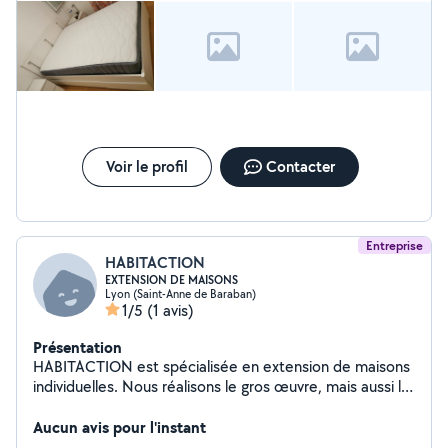
Voir le profil
Contacter
Entreprise
HABITACTION
EXTENSION DE MAISONS
Lyon (Saint-Anne de Baraban)
1/5
(1 avis)
Présentation
HABITACTION est spécialisée en extension de maisons
individuelles. Nous réalisons le gros œuvre, mais aussi le
second œuvre, jusqu'aux finitions, ce qui permet de
vous proposer une prestation "clés en mains" - Nous
Aucun avis pour l'instant
avons donc le savoir faire nécessaire pour vos projets