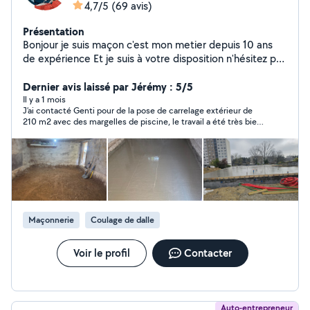
4,7/5
(69 avis)
Présentation
Bonjour je suis maçon c'est mon metier depuis 10 ans
de expérience Et je suis à votre disposition n'hésitez pas
à me contacter je suis de Lyon et je peux me déplacer
les environs aussi Des petits bricolage Carrelage
Dernier avis laissé par Jérémy : 5/5
Peinture Montage et démontage.... ect
Il y a 1 mois
J’ai contacté Genti pour de la pose de carrelage extérieur de
210 m2 avec des margelles de piscine, le travail a été très bien
fait malgré la canicule, très propre et très soigné. Je
recommande Genti qui est de très bons conseils et qui est
très professionnel.
Maçonnerie
Coulage de dalle
Voir le profil
Contacter
Auto-entrepreneur