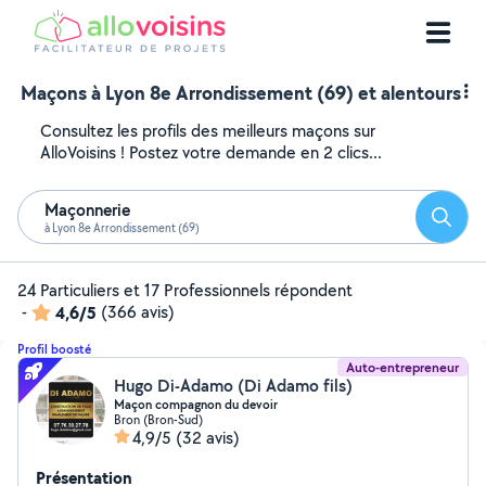
Maçons à Lyon 8e Arrondissement (69) et alentours
Consultez les profils des meilleurs maçons sur
AlloVoisins ! Postez votre demande en 2 clics...
Maçonnerie
Reche
à Lyon 8e Arrondissement (69)
24 Particuliers et 17 Professionnels répondent
-
4,6/5
(366 avis)
Profil boosté
Auto-entrepreneur
Hugo Di-Adamo (Di Adamo fils)
Maçon compagnon du devoir
Bron (Bron-Sud)
4,9/5
(32 avis)
Présentation