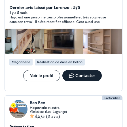
appartement complet ou partiellement, peinture,
carrelage, parquet, tout type de menuiserie, tout type
Dernier avis laissé par Lorenzo : 5/5
de maçonnerie, pose tout type cuisine équipée ou
Il y a 5 mois
Hayd est une personne très professionnelle et très soigneuse
éléments séparément, Etc. Ne me contactez pas pour
dans son travail. Il a été réactif et efficace. C'est aussi une
l'électricité merci à tous
personne fort sympathique. J'ai été satisfait du travail effectué
Maçonnerie
Réalisation de dalle en béton
Voir le profil
Contacter
Particulier
Ben Ben
Maçonnerie et autre.
Vénissieux (Leo-Lagrange)
4,5/5
(2 avis)
Présentation