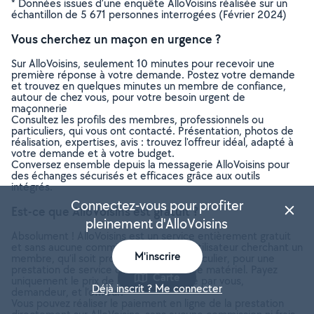
* Données issues d’une enquête AlloVoisins réalisée sur un
échantillon de 5 671 personnes interrogées (Février 2024)
Vous cherchez un maçon en urgence ?
Sur AlloVoisins, seulement 10 minutes pour recevoir une
première réponse à votre demande. Postez votre demande
et trouvez en quelques minutes un membre de confiance,
autour de chez vous, pour votre besoin urgent de
maçonnerie
Consultez les profils des membres, professionnels ou
particuliers, qui vous ont contacté. Présentation, photos de
réalisation, expertises, avis : trouvez l'offreur idéal, adapté à
votre demande et à votre budget.
Conversez ensemble depuis la messagerie AlloVoisins pour
des échanges sécurisés et efficaces grâce aux outils
intégrés.
Connectez-vous pour profiter
Est-ce que AlloVoisins est gratuit ?
pleinement d'AlloVoisins
Absolument ! AlloVoisins est un service entièrement gratuit
et sans aucune commission pour tout utilisateur cherchant un
M'inscrire
membre, qu’il soit professionnel ou particulier, pour une
prestation de service ou une location de matériel. Payez
Carte
uniquement le prix de la prestation, fixé par vous,
Déjà inscrit ? Me connecter
demandeur, et l’offreur.
Vous pouvez réaliser le paiement en ligne de la prestation