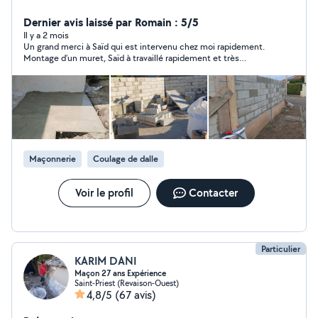
extérieur.....
Dernier avis laissé par Romain : 5/5
Il y a 2 mois
Un grand merci à Saïd qui est intervenu chez moi rapidement.
Montage d’un muret, Saïd à travaillé rapidement et très
proprement! Je recommande et ferais de nouveau appel à lui
Maçonnerie
Coulage de dalle
Voir le profil
Contacter
Particulier
KARIM DANI
Maçon 27 ans Expérience
Saint-Priest (Revaison-Ouest)
4,8/5
(67 avis)